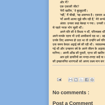
और मैं?
एक एकाकी जीव?
'मेरी खातिर,’ वे बुदबुदायीं।
'नहीं,’ मैं चीखी, 'यह असम्भव है। एकदम 
'माँ अपनी आत्मा मुझे सौंप रही हैं,’ मेर
अंततः उनका कहा बेकहा न गया। उनकी डायरि
से पहले नरक भोग चुकी थीं।
अपने पति की वे विधवा न थीं, परित्यक्ता 
अपने मायके रहना भी उन्हें अस्वीकार्य रहा था। 
उनके लिए असम्भव हो उठा था तो उन्होंने धर्म पर
उस समय केवल अढ़ाई वर्ष की रही थी। स्वावलम्
गई थी और उनहत्तर वर्ष के अपने जीवन के अड़तालीस
मानिन्द। अपनी आँख की पुतली, प्रभा की खाति
आप इसे डायरियों का मन्त्र-तन्त्र कहें या 
की इच्छाजनित धारणाओं को अपना लक्ष्य मान कर
No comments :
Post a Comment