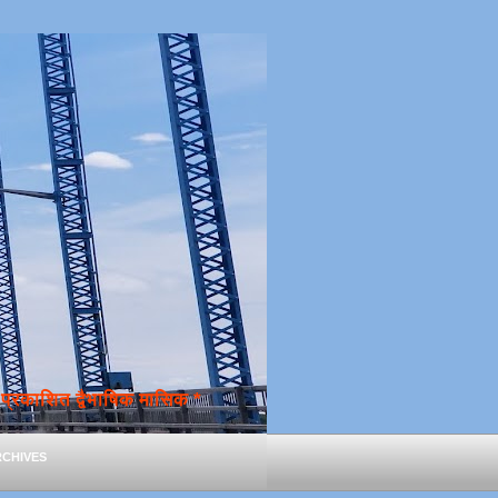
्रकाशित द्वैभाषिक मासिक *
chives