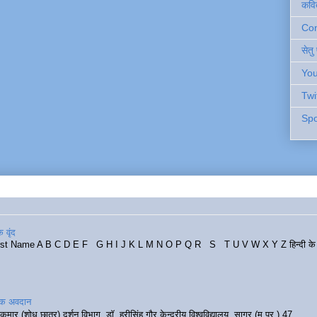
कवि
Cont
सेतु
You
Twi
Spo
 वृंद
rst Name A B C D E F G H I J K L M N O P Q R S T U V W X Y Z हिन्दी के र
रिक अवदान
कुमार (शोध छात्र) दर्शन विभाग, डॉ. हरीसिंह गौर केन्द्रीय विश्वविद्यालय, सागर (म.प्र.) 47...