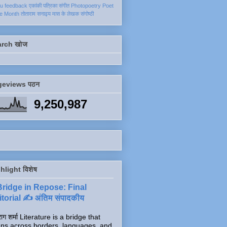
ku
feedback
एकांकी
पत्रिका
संगीत
Photopoetry
Poet
he Month
तोताराम सनाढ्य
मास के लेखक
संगोष्ठी
arch खोज
geviews पठन
9,250,987
hlight विशेष
Bridge in Repose: Final
torial ✍️ अंतिम संपादकीय
ाग शर्मा Literature is a bridge that
ns across borders, languages, and