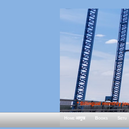
* Bilingual monthly jour
Home आमुख
Books
Setu