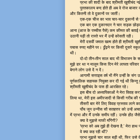
प्रभा की शादी के बाद श्रीमती खुशीचंद न
पुस्तकालय बन्द होते ही अब वे रोज बाजार
और कितनी तो वे दुकानों पर जातीं।
एक-एक चीज का भाव चार-चार दुकानों से 
एक बार एक दुकानदार ने चार सड़क छोड़कर 
आना (आज के पच्चीस पैसे) कम कीमत की बताई तो बस
उठानी पड़ी तो रास्ते भर मैं उन्हें कोसती रही।
मेरी दसवीं जमात खत्म होते ही श्रीमती खु
पचास रुपए महीने पर। ढूँढ़ने पर किसी दूसरे स्कूल
थी।
दो-दो तीन-तीन साल बाद भी विभाजन के सम
मुझे डर था न मालूम किस दिन मेरे लापता परिवार जन
बेगाने लोग उसे दें न दें।
आगामी सत्ताइस वर्ष भी मैंने उन्हीं के संग
पूर्णकालिक सहायक नियुक्त कर दी गई थी किन्तु द
श्रीमती खुशीचंद के पास ही आरक्षित रहे।
इस बीच दो अध्यापिकाओं ने मेरा विवाह कर
लिया था, मेरी इस अमीरजादी से किसी गरीब की ग
तीसरी बार मेरे लिए विवाह प्रस्ताव लाने
पाँच जून उन्नीस सौ सतहत्तर को उन्हें अच
में प्रभा और मैं उनके समीप रहीं। उनके होंठ ज
क्या वे मुझसे माफी माँगेगी?
'प्रभा को अब तुझे ही देखना है,’ मेरा हा
वे क्या कह रही थीं?
प्रभा मुझसे चार साल बड़ी थी, फिर उसे दे