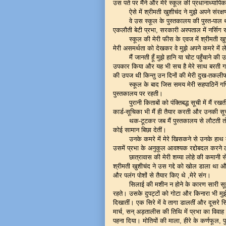
उस पते पर मैंने और मेरे स्कूल की प्रधानाध्याप
ऐसे में श्रीमती खुशीचंद ने मुझे अपने संरक्
वे उस स्कूल के पुस्तकालय की पुस्त-पाल 
एकलौती बेटी प्रभा, सरकारी अस्पताल में नर्सिग 
स्कूल की मेरी फीस के एवज में श्रीमती ख
मेरी असमर्थता को देखकर वे मुझे अपने कमरे में 
मैं जानती हूँ मुझे हानि या चोट पहुँचाने 
उपकार किया और यह भी सच है मेरे साथ बरती गई
की उपज थी किन्तु उन दिनों की मेरी दुख-तकलीफ
स्कूल के बाद जिस समय मेरी सहपाठिनें गपि
पुस्तकालय पर रहती।
पुरानी किताबों को पंक्तिबद्ध सूची में मै
कार्ड-सूचिका भी मैं ही तैयार करती और उनकी सूच
थक-टूटकर जब मैं पुस्तकालय से लौटती तो 
कोई सामान बिछा देतीं।
उनके कमरे में मेरे खिसकने से उनके हाथ
उसमें प्रभा के अनुकूल आवश्यक रद्दोबदल करने 
छात्रावास की मेरी शय्या लोहे की कमानी स
श्रीमती खुशीचंद ने उस गद्दे को खोल डाला था और 
और पलंग पोशों से तैयार किए थे ,मेरे संग।
सिलाई की मशीन न होने के कारण सारी सूई
रहते। उसके दुपट्टों को गोटा और किनारा भी मुझ
दिखातीं। एक सिरे में वे तागा डालतीं और दूसरे
मार्च, सन् अड़तालीस की तिथि में प्रभा का विवाह स
पहना दिया। मोतियों की माला, हीरे के कर्णफूल,