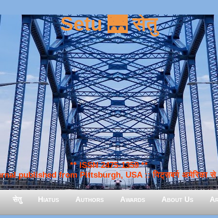
Setu 🌉 सेतु
** ISSN 2475-1359 **
nal published from Pittsburgh, USA :: पिट्सबर्ग अमेरिका से प
सेतु
Hiatus
Authors
Awards
About Us
Ar