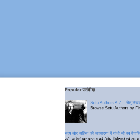
Popular पसंदीदा
Setu Authors A-Z :: सेतु लेखक
Browse Setu Authors by Fi
सत्य और अहिंसा की अवधारणा में गांधी जी का वैचा
प्रो. अखिलेश्वर प्रसाद दुबे (शोध निर्देशक) एवं अभय 