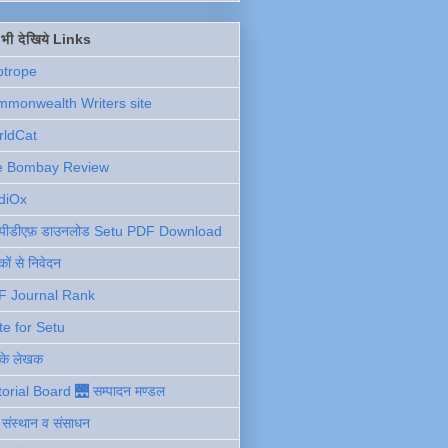
ें भी देखिये Links
otrope
monwealth Writers site
rldCat
e Bombay Review
diOx
ु पीडीएफ़ डाउनलोड Setu PDF Download
ों से निवेदन
F Journal Rank
te for Setu
 के लेखक
torial Board 🌉 सम्पादन मण्डल
ी संस्थान व संसाधन