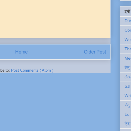
इन्ह
Du
Com
Wo
Th
Home
Older Post
Me
सेत
ibe to:
Post Comments ( Atom )
लेखक
SJI
Wri
सेतु
Edi
हिंद