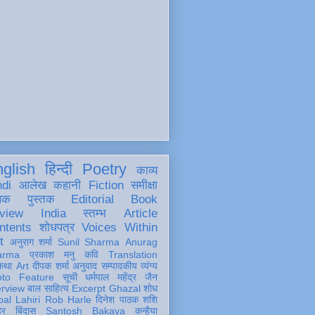
glish
हिन्दी
Poetry
काव्य
ndi
आलेख
कहानी
Fiction
समीक्षा
खक
पुस्तक
Editorial
Book
view
India
स्तम्भ
Article
ntents
शोधपत्र
Voices Within
t
अनुराग शर्मा
Sunil Sharma
Anurag
arma
प्रकाश मनु
कवि
Translation
कथा
Art
दीपक शर्मा
अनुवाद
सम्पादकीय
व्यंग्य
oto Feature
सूची
धर्मपाल महेंद्र जैन
erview
बाल साहित्य
Excerpt
Ghazal
शोध
al Lahiri
Rob Harle
दिनेश पाठक शशि
हर
बिंदास
Santosh Bakaya
कन्हैया