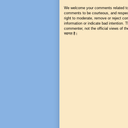
We welcome your comments related to t
comments to be courteous, and respect
right to moderate, remove or reject co
information or indicate bad intention.
commenter, not the official views of the 
स्वागत है।