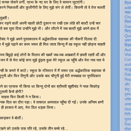
ई सनक पोसने लगीं, प्रभा के नए घर के लिए वे सामान जुटाएंगी।
त्रि
 करने निकलतीं और कुलीगीरी के लिए मुझे संग ले लेतीं। कितनी तो वे तेज चलतीं
edi
साक्ष
Ch
पूछतीं।
तिवा
पड़ने वाली अपनी पहली छोटी दुकान पर रखी एक लोहे की बाल्टी उन्हें चार
Ga
 घुमा दिया उन्होंने मुझे भी। और लौटने में जब बाल्टी मुझे अपने हाथ में
चित्
Qu
शीचंद ने मुझे अपने पुस्तकालय में अर्द्धकालिक सहायक की नौकरी दिलवा दी:
अरु
 में मुझे पढ़ाने का काम जरूर ही मिल जाता किन्तु मैं वह स्कूल नहीं छोड़ना चाहती
विज्
Aut
Vis
य बिछुड़े कई लोगों के मिलाप की खबरें जब-जब अखबारों में छपती रहती थीं और
Con
 में से मेरा कोई सगा मुझे ढूंढ़ता हुआ मेरे स्कूल आ पहुँचे और मेरा नया पता ये
an
श्रद्
 उन्हीं के कमरे में काटे। स्कूल के रजिस्टर में मैं जरूर एक अर्द्धकालिक सहायक से
Rab
ुगुनी और फिर तिगुनी और उसके बाद चौगुनी हुई मेरी तनख्वाह पर पूर्णाधिकार
Rep
और 
ाने का प्रयास भी किया था किन्तु दोनों बार श्रीमती खुशीचंद ने नाक सिकोड़
सेतु
ुलामी कैसे होगी?
दृश्य
 का साहस फिर किसी ने न किया।
भक्
ानक दिल का दौरा पड़ा। वे तत्काल अस्पताल पहुँचा दी गईं। उनके अन्तिम क्षणों
अन
ैसे ही हरकत में आए, मेरा दिल धड़क लिया।
Her
गिरि
थ पकड़कर वे बोलीं।
तुल
Ran
खने को उसके पास पति रहे, उसके तीन बच्चे रहे...
दीवा