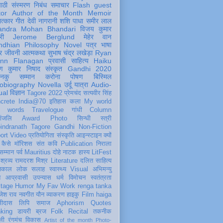
पाठी
संस्मरण
निबंध
समाचार
Flash
guest
tor
Author of the Month
Memoir
ात्कार
गीत
देवी नागरानी
शशि पाधा
समीर लाल
andra Mohan Bhandari
विजय कुमार
री
Jerome Berglund
मेहेर वान
ndhian Philosophy
Novel
पत्र
भाषा
र
जीवनी
आत्मकथा
सुभाष चंद्र लखेड़ा
Ryan
inn Flanagan
प्रवासी
साहित्य
Haiku
ण कुमार निषाद
संस्कृत
Gandhi 2020
ञानकु
सम्मान
करोना
पोषण
बिस्मिल
obiography
Novella
उर्दू
यात्रा
Audio-
ual
विज्ञान
Tagore 2022
प्रेमचंद
सत्यवीर सिंह
crete
India@70
इतिहास
कला
My world
d words
Travelogue
गांधी
Column
धांजलि
Award
Photo
सिन्धी
स्त्री
indranath Tagore
Gandhi
Non-Fiction
ort
Video
प्रतियोगिता
संस्कृति
आइन्स्टाइन
क्यों
कैसे
मॉरिशस
संत कवि
Publication
निराला
 सम्मान
पर्व
Mauritius
दोहे
नाटक
हास्य
LitFest
-श्रव्य
रामदरश मिश्र
Literature
दलित साहित्य
तिकाल
लोक
सलाह
स्वास्थ्य
Visual
अभिमन्यु
त
आप्रवासी
उपन्यास
धर्म
विमोचन
स्वतंत्रता
itage
Humor
My Fav Work
renga tanka
जेश राव
नवगीत
यौन
व्याकरण
हाइकु
Film
haiga
सीदास
लिपि
समाज
Aphorism
Quotes
king
डायरी
ब्रज
Folk
Recital
तकनीक
ली
रंगमंच
विकास
Artist of the month
Photo-