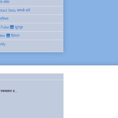
ता कोश
act Setu सम्पर्क करें
 परिचय
Tube 🌉 यूट्यूब
tter 🌉 ट्विटर
tify
चनाकार व...