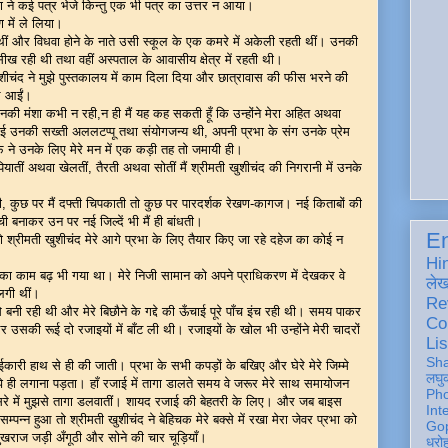
िका ने कई पत्र भेजे किन्तु एक भी पत्र का उत्तर न आया।
षण में ले लिया।
थीं और विधवा होने के नाते उसी स्कूल के एक कमरे में अकेली रहती थीं। उनकी
सीख रही थी तथा वहीं अस्पताल के आवासीय क्षेत्र में रहती थी।
ुशीचंद ने मुझे पुस्तकालय में काम दिला दिया और छात्रावास की फीस भरने की
ले आईं।
की उनकी मंशा कभी न रही,न ही मैं यह कह सकती हूँ कि उन्होंने मेरा अहित अथवा
 उनकी सख्ती अललटप्पू तथा संयोगजन्य थी, अपनी प्रभा के संग उनके प्रेम
 ने उनके लिए मेरे मन में एक कड़ी तह तो जमायी ही।
यातीं अथवा खेलतीं, तैरती अथवा सोतीं मैं श्रीमती खुशीचंद की निगरानी में उनके
ं रखती, कुछ पर मैं दफ्ती चिपकाती तो कुछ पर पारदर्शक रेखण-कागज। नई किताबों की
ी बनाकर उन पर नई जिल्दें भी मैं ही बांधती।
En
श्रीमती खुशीचंद मेरे आगे प्रभा के लिए तैयार किए जा रहे दहेज का कोई न
Hi
 का काम बढ़ भी गया था। मेरे निजी सामान को अपने प्राधिकरण में देखकर वे
ले
लगी थीं।
Re
े बनी रही थी और मेरे बिछौने के गद्दे की ऊँचाई पूरे पाँच इंच रही थी। समय पाकर
Co
उसकी रूई दो रजाइयों में बाँट ली थी। रजाइयों के खोल भी उन्होंने मेरी चादरों
Lis
Sh
कारी हाथ से ही की जाती। प्रभा के सभी कपड़ों के बखिए और घेरे मेरे जिम्मे
लघु
े ही लगाना पड़ता। हाँ रजाई में तागा डालते समय वे जरूर मेरे साथ समायोजन
Ph
 सिरे में मुझसे तागा डलवातीं। शायद रजाई की बेहतरी के लिए। और जब बाइस
Int
म्पन्न हुआ तो श्रीमती खुशीचंद ने बेहिचक मेरे बक्से में रखा मेरा जेवर प्रभा को
Gop
 पुखराज जड़ी अँगूठी और सोने की चार चूड़ियाँ।
धरो