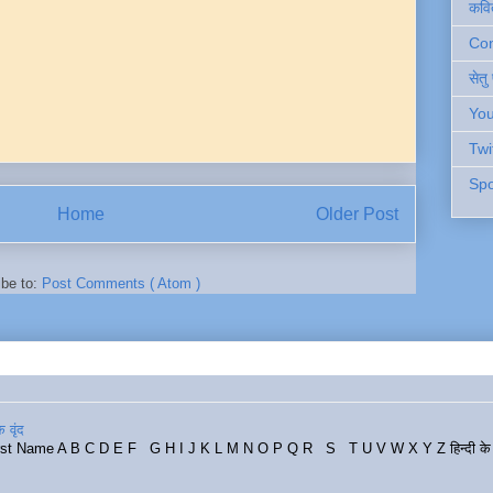
कवि
Cont
सेतु
You
Twi
Spo
Home
Older Post
ibe to:
Post Comments ( Atom )
 वृंद
rst Name A B C D E F G H I J K L M N O P Q R S T U V W X Y Z हिन्दी के र