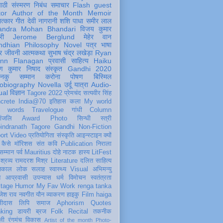
पाठी
संस्मरण
निबंध
समाचार
Flash
guest
tor
Author of the Month
Memoir
ात्कार
गीत
देवी नागरानी
शशि पाधा
समीर लाल
andra Mohan Bhandari
विजय कुमार
री
Jerome Berglund
मेहेर वान
ndhian Philosophy
Novel
पत्र
भाषा
र
जीवनी
आत्मकथा
सुभाष चंद्र लखेड़ा
Ryan
inn Flanagan
प्रवासी
साहित्य
Haiku
ण कुमार निषाद
संस्कृत
Gandhi 2020
ञानकु
सम्मान
करोना
पोषण
बिस्मिल
obiography
Novella
उर्दू
यात्रा
Audio-
ual
विज्ञान
Tagore 2022
प्रेमचंद
सत्यवीर सिंह
crete
India@70
इतिहास
कला
My world
d words
Travelogue
गांधी
Column
धांजलि
Award
Photo
सिन्धी
स्त्री
indranath Tagore
Gandhi
Non-Fiction
ort
Video
प्रतियोगिता
संस्कृति
आइन्स्टाइन
क्यों
कैसे
मॉरिशस
संत कवि
Publication
निराला
 सम्मान
पर्व
Mauritius
दोहे
नाटक
हास्य
LitFest
-श्रव्य
रामदरश मिश्र
Literature
दलित साहित्य
तिकाल
लोक
सलाह
स्वास्थ्य
Visual
अभिमन्यु
त
आप्रवासी
उपन्यास
धर्म
विमोचन
स्वतंत्रता
itage
Humor
My Fav Work
renga tanka
जेश राव
नवगीत
यौन
व्याकरण
हाइकु
Film
haiga
सीदास
लिपि
समाज
Aphorism
Quotes
king
डायरी
ब्रज
Folk
Recital
तकनीक
ली
रंगमंच
विकास
Artist of the month
Photo-