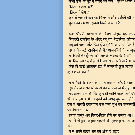
कभी उस के मुँह में गोबर भर कर। कभी अपनी
“फ़िल्म देखता है?”
“फ़िल्म देखेगा?”
क्रोधोन्मत हो कर वह चिल्लाते और दर्शकों की भ
मुफ़्त का तमाशा देखना किसे न भाता?
इधर चौधरी छत्रपाल की रिक्शा ओझल हुई, उधर
रियाल्टो टाकीज़ के अंदर नंदू को गेटकीपर खोज
नंदू को पहले डाँट पिलाई जाएगी? या सीधी पिटाई
उधर रियाल्टो टाकीज़ ही में? अजनबियों के सम्म
या रिक्शे में पहुँचने पर? चलती सड़क के बीच?
या फिर इधर ड्योढ़ी में रिक्शे से उतरने पर? या 
जैसे ही कोई अटकल हवा में उछलती कुछ लड़के 
कुछ ताली बजाने।
गाय-भैंसों के दोहन के समय तक भी चौधरी छत्रपाल न
दूध केवल ग्राहकों के सामने या अकेले में दुहा ज
यह अलग बात थी कि कुछ ही महीने पहले जहाँ दोहन
थे, अब ड्योढ़ी में ग्राहकों की जगह दूध जमा हो
ऐसे में चौधरी छत्रपाल उस जमा दूध को कनस्तरों 
पर बेचने लगे थे।
हमारा समूह अब तितर-बितर होने पर मजबूर था।
हम में से कुछ लड़के मुहल्ले की नुक्कड़ पर 
संग।
मैं ने अपने कदम घर की ओर ही बढ़ाए।