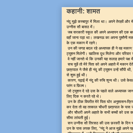
कहानी: शामत
नंदू मुझे कस्बापुर में मिला था। अपने तेरहवें और मेरे
उन्नीस सौ बासठ में।
जब सरकारी स्कूल की अपने अध्यापन की एक बदली
वहाँ जाना पड़ा था। लखनऊ का अपना पुश्तैनी म
के एक मकान में रहने।
उन की जगह बदल रहे अध्यापक ही ने वह मकान हमें
ट्यूशन मिलेगी। खालिस दूध मिलेगा और परिवार ज
वे नहीं जानते थे कि उनकी यह सलाह हमारे पक्ष में 
सच पूछें तो मेरे पिता को अपने अहाते में मकान देते
छत्रपाल ने जैसे ही नंदू की ट्यूशन उन्हें सौंपी थी
से शुरू हुई थी।
कारण, पढ़ाई में नंदू की रुचि शून्य थी। उसे केवल 
पतंग व फ़िल्म।
जो ट्यूशन दे रहे उस के पहले वाले अध्यापक जानत
लिए दिक न करते रहे थे।
उन के ठीक विपरीत मेरे पिता घोर अनुशासन-प्रिय
कर देता तो वह तत्काल चौधरी छत्रपाल के पास जा
और चौधरी अपने अहाते के सभी बच्चों को उस का 
सीमा लांघती हूई।
सन उन्नीस सौ तिरसठ की उस फ़रवरी के दिन चौध
उन के पास लपक लिए, “नंदू ने आज मुझे अपने पहाड