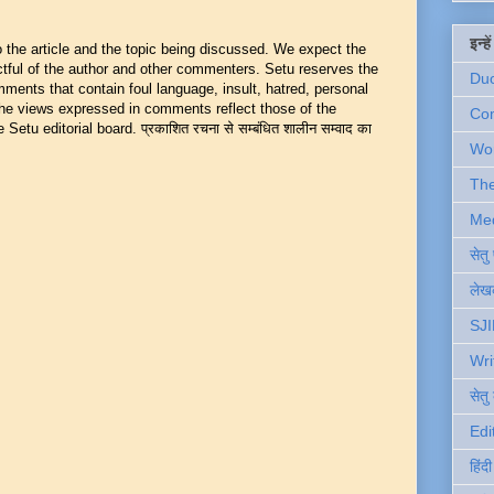
इन्ह
he article and the topic being discussed. We expect the
ful of the author and other commenters. Setu reserves the
Du
mments that contain foul language, insult, hatred, personal
 The views expressed in comments reflect those of the
Com
Setu editorial board. प्रकाशित रचना से सम्बंधित शालीन सम्वाद का
Wo
Th
Me
सेत
लेखक
SJI
Wri
सेतु
Edi
हिंद