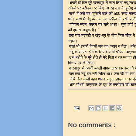
अगले ही दिन पूरे कस्बापुर ने जान लिया नंदू ल
रेडियो पर ब्रौडकास्ट किए जा रहे उस के हुलिए क
सभी में उसे घर पहुँचाने वाले को 500 रुपए नकद
थी। साथ में नंदू के नाम एक अपील भी रखी जात
“गोपाल नंदन, फ़ौरन घर चले आओ। तुम्हें कोई क
की हालत नाज़ुक है। ”
इस घोर हड़बड़ी व दौड़-धूप के बीच जिस चीज़ ने ह
नज़र।
कोई भी हमारी किसी बात का जवाब न देता। बल्कि
नंदू के लापता होने के लिए वे सभी चौधरी छत्रपाल 
उस महीने के पूरे होते ही मेरे पिता ने वह मकान
किराए पर ले लिया।
कस्बापुर से अपनी बदली वापस लखनऊ करवाने मे
जब तक नंदू घर नहीं लौटा था। उस की माँ स्वर्ग
चौथे नंबर वाली बहन अपना स्कूल छोड़कर घर द
और चौधरी छत्रपाल के दूध के कारोबार की घट
No comments :