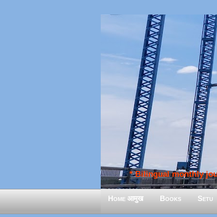
* Bilingual monthly jour
Home आमुख
Books
Setu