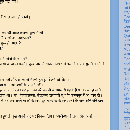
 थूक चटा कर।
त्रि
edi
साक्ष
Ch
ारी भीड़ जमा हो जाती।
तिवा
Ga
चित्
 सब की अटकलबाज़ी शुरू हो ली:
Qu
ेगा? या चौधरी छत्रपाल?
अरु
 शुरू हो जाएगी?
विज्
ुख?
Aut
Vis
अपने लोगों के सामने?
Con
साथ ही उछल पड़ते। कुछ जोश में आकर आपस में गले मिल कर झूलने लगते तो
an
श्रद्
Rab
Rep
हीं लौटे तो ग्वालों ने हमें ड्योढ़ी छोड़ने को बोला।
और 
ाता था। हम बच्चों के सामने नहीं।
सेतु
 के दोनों वक्त ग्राहक उन की ड्योढ़ी में समय से पहले ही आन जमा हो जाते
दृश्य
ने लगा था। नए, पैस्चराइज़ड, बोतलबंद सरकारी दूध के कस्बापुर में आ जाने से।
भक्
में भर कर अपने ग्वालों के हाथ दूर-नज़दीक के हलवाइयों के पास औने-पौने दाम
अन
Her
गिरि
जा खड़े हुए तो कुछ अपनी बाट पर निकल लिए। अपनी-अपनी ताक और आशंका के
तुल
Ran
दीवा