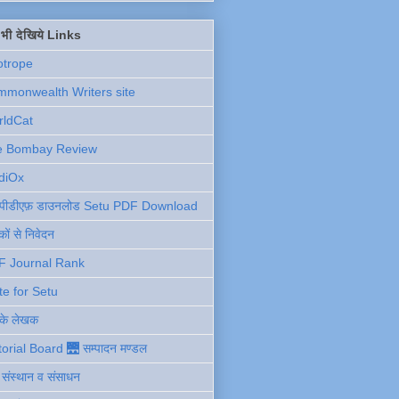
ें भी देखिये Links
otrope
monwealth Writers site
rldCat
e Bombay Review
diOx
ु पीडीएफ़ डाउनलोड Setu PDF Download
ों से निवेदन
F Journal Rank
te for Setu
 के लेखक
torial Board 🌉 सम्पादन मण्डल
ी संस्थान व संसाधन