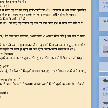
साथ सिर झुकाए बैठे थे।
Hai
चिल्लाए।
of t
सैल थे मगर वह उन की तरह हट्टे-कट्टे नहीं थे। क्षीणकाय थे और शायद इसीलिए
ँव से ज़्यादा अपनी ज़ुबान इस्तेमाल किया करते। गाली-गलौज के साथ।
े पिता ही अभी लौटे हैं...”
Se
गया था। जब नंदू नहीं चाहता वह उस की बाग अपने हाथ में खींच कर रखें तो वे
,” मेरे पिता फिर चिल्लाए, “अपने सिर भी आफ़त मोल लेते हैं और बाप के सिर
Pa
े नंबर की बहन ने मुझे आवाज़ दी। नंदू अपने पिता का इकलौता पुत्र था। और
 बहनों की शादी हो चुकी थी और दोनों अपनी-अपनी ससुराल में थीं।
बाहर निकाला।
 दूसरे का हाल अक्सर पूछा करते, सुना करते। अपने दोनों पिता-जन को छोड़
 क्यों?”
 बोल दूँ,” मेरे पिता भी खिड़की में आन खड़े हुए, “उधर रियाल्टो टाकीज़ देख आए,
ज़्यादा ठीक था...”
Hig
िता घर से बाहर निकलने से घबराया करते; वह भी किसी दूसरे के काम से, “नीचे ही
A 
 झल्लाई।
Edi
।
अनुर
spa