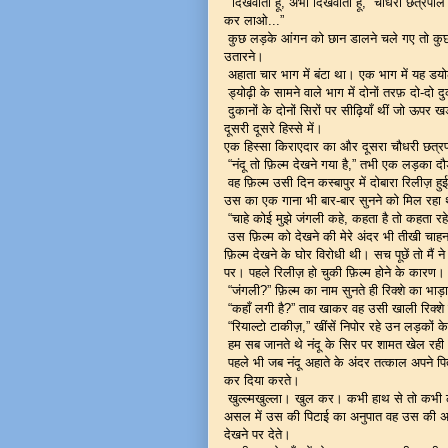
“दिखवाता हूँ, अभी दिखवाता हूँ,” चौधरी छत्रपाल न
कर लाओ...”
कुछ लड़के आंगन को छान डालने चले गए तो कुछ 
उतारने।
अहाता चार भाग में बंटा था। एक भाग में यह डयो
ड्योढ़ी के सामने वाले भाग में दोनों तरफ़ दो-दो
दुकानों के दोनों सिरों पर सीढ़ियाँ थीं जो ऊपर 
दूसरी दूसरे हिस्से में।
एक हिस्सा किराएदार का और दूसरा चौधरी छत्
“नंदू तो फ़िल्म देखने गया है,” तभी एक लड़का 
वह फ़िल्म उसी दिन कस्बापुर में दोबारा रिलीज़ ह
उस का एक गाना भी बार-बार सुनने को मिल रहा 
“चाहे कोई मुझे जंगली कहे, कहता है तो कहता रहे
उस फ़िल्म को देखने की मेरे अंदर भी तीखी चाह
फ़िल्म देखने के घोर विरोधी थी। सच पूछें तो मैं
पर। पहले रिलीज़ हो चुकी फ़िल्म होने के कारण।
“जंगली?” फ़िल्म का नाम सुनते ही रिक्शे का भाड
“कहाँ लगी है?” ताव खाकर वह उसी खाली रिक्शे 
“रियाल्टो टाकीज़,” खींसें निपोर रहे उन लड़कों क
हम सब जानते थे नंदू के सिर पर शामत खेल रही
पहले भी जब नंदू अहाते के अंदर तत्काल अपने पि
कर दिया करते।
खुल्ल्मखुल्ला। खुल कर। कभी हाथ से तो कभी 
असल में उस की पिटाई का अनुपात वह उस की अनु
देखने पर देते।