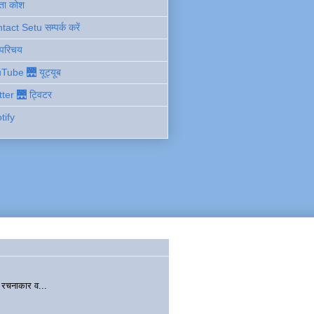
ता कोश
act Setu सम्पर्क करें
 परिचय
Tube 🌉 यूट्यूब
tter 🌉 ट्विटर
tify
चनाकार व...