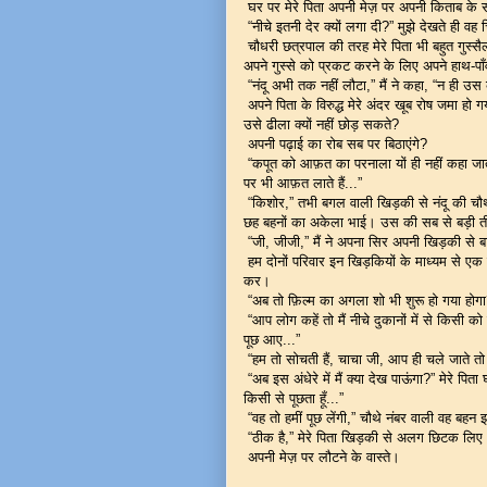
घर पर मेरे पिता अपनी मेज़ पर अपनी किताब के 
“नीचे इतनी देर क्यों लगा दी?” मुझे देखते ही वह 
चौधरी छत्रपाल की तरह मेरे पिता भी बहुत गुस्
अपने गुस्से को प्रकट करने के लिए अपने हाथ-पा
“नंदू अभी तक नहीं लौटा,” मैं ने कहा, “न ही उस क
अपने पिता के विरुद्ध मेरे अंदर खूब रोष जमा हो 
उसे ढीला क्यों नहीं छोड़ सकते?
अपनी पढ़ाई का रोब सब पर बिठाएंगे?
“कपूत को आफ़त का परनाला यों ही नहीं कहा जाता
पर भी आफ़त लाते हैं...”
“किशोर,” तभी बगल वाली खिड़की से नंदू की चौथ
छह बहनों का अकेला भाई। उस की सब से बड़ी तीन
“जी, जीजी,” मैं ने अपना सिर अपनी खिड़की से 
हम दोनों परिवार इन खिड़कियों के माध्यम से एक
कर।
“अब तो फ़िल्म का अगला शो भी शुरू हो गया होगा?
“आप लोग कहें तो मैं नीचे दुकानों में से किसी को
पूछ आए...”
“हम तो सोचती हैं, चाचा जी, आप ही चले जाते तो 
“अब इस अंधेरे में मैं क्या देख पाऊंगा?” मेरे प
किसी से पूछता हूँ...”
“वह तो हमीं पूछ लेंगी,” चौथे नंबर वाली वह बहन
“ठीक है,” मेरे पिता खिड़की से अलग छिटक लिए
अपनी मेज़ पर लौटने के वास्ते।