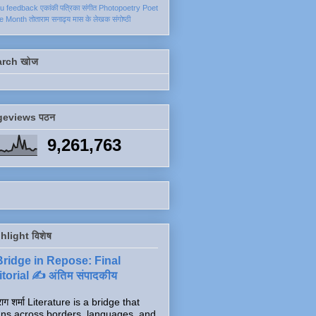
ku
feedback
एकांकी
पत्रिका
संगीत
Photopoetry
Poet
he Month
तोताराम सनाढ्य
मास के लेखक
संगोष्ठी
arch खोज
geviews पठन
9,261,763
hlight विशेष
Bridge in Repose: Final
torial ✍️ अंतिम संपादकीय
ाग शर्मा Literature is a bridge that
ns across borders, languages, and