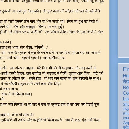
े अहाते में खेल रहे कुछ बच्चों को संकेत से बुलाया और बोले, “जाओ नंदू को ढूंढ
दुकानों पर उसे ढूंढ निकालने। तो कुछ ऊपर की मंज़िल की छत से उसे नीचे
ढ़ी थी जहाँ उनकी तीन गाय और दो भैंसे रहती थीं। जिन का दूध वह बेचते थे।
 दुकानें थीं। ठोस और मज़बूत। किराए पर उठी हुई।
खड़ी की गई मंज़िल पर ले जाती थीं– एक सोपान-पंक्ति मज़िल के एक हिस्से में और
रपाल का।
दौड़ता हुआ आया और बोला, “जंगली...”
ुई थी। उस के प्रचार में उस के रंगीन होने पर बल दिया ही जा रहा था, साथ में
था। गली-गली। मुहल्ले-मुहल्ले। लाउडस्पीकर पर:
...”
En
ना थी। एक अंसभव चाहना। मेरे पिता भी चौधरी छत्रपाल की तरह बच्चों के
 ने अपनी पहली फ़िल्म, सन उन्नीस सौ सड़सठ में देखी: तूफ़ान और दिया। घटे दरों
Hi
 राखी के त्योहार पर। अपने पिता, माँ और तीन बहनों की तीन राखियों के साथ।
ले
़ा दे रहे चौधरी छत्रपाल ने अपने हाथ रोक लिए।
Re
में सवार हो गए।
Co
े साथ मैं भी चिल्ला पड़ा।
Lis
 थी।
Sh
ता को नहीं मिलता था तो बाद में उस के प्रकट होते ही वह उस की पिटाई शुरू
लघु
Ph
लाठी से, तो कभी लात से।
Int
पस्थिति की अवधि और प्रकृति से किया करते। सब से कड़ा दंड उसे फ़िल्म
Gop
धरो