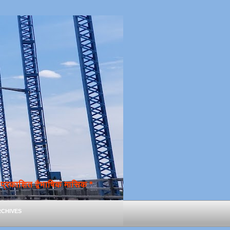
्रकाशित द्वैभाषिक मासिक *
chives