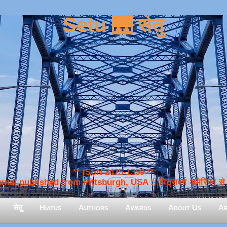
Setu 🌉 सेतु
** ISSN 2475-1359 **
nal published from Pittsburgh, USA :: पिट्सबर्ग अमेरिका से प
सेतु
Hiatus
Authors
Awards
About Us
Ar