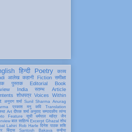
glish
हिन्दी
Poetry
काव्य
ndi
आलेख
कहानी
Fiction
समीक्षा
खक
पुस्तक
Editorial
Book
view
India
स्तम्भ
Article
ntents
शोधपत्र
Voices Within
t
अनुराग शर्मा
Sunil Sharma
Anurag
arma
प्रकाश मनु
कवि
Translation
कथा
Art
दीपक शर्मा
अनुवाद
सम्पादकीय
व्यंग्य
oto Feature
सूची
धर्मपाल महेंद्र जैन
erview
बाल साहित्य
Excerpt
Ghazal
शोध
al Lahiri
Rob Harle
दिनेश पाठक शशि
हर
बिंदास
Santosh Bakaya
कन्हैया