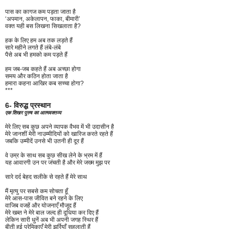
पास का कागज कम पड़ता जाता है
‘अपमान, अकेलापन, फाका, बीमारी’
वक्त यही बस लिखना सिखलाता है?
हक के लिए हम अब तक लड़ते हैं
सारे महीने लगते हैं लंबे-लंबे
पैसे अब भी हमको कम पड़ते हैं
हम जब-जब कहते हैं अब अच्छा होगा
समय और कठिन होता जाता है
हमारा कहना आखिर कब सच्चा होगा?
***
6- विरुद्ध प्रस्थान
एक शिखर पुरुष का आत्मवक्तव्य
मेरे लिए सब कुछ अपने व्यापक वैभव में भी उदासीन है
मेरे जानशीं मेरी नाउम्मीदियों को खारिज करते रहते हैं
जबकि उम्मीदें उनसे भी उतनी ही दूर हैं
वे उम्र के साथ सब कुछ सीख लेने के भ्रम में हैं
यह आवारगी उन पर जंचती है और मेरे जख्म मुझ पर
सारे दर्द बेहद सलीके से रहते हैं मेरे साथ
मैं मृत्यु पर सबसे कम सोचता हूँ
मेरे आस-पास जीवित बने रहने के लिए
वाजिब वजहें और योजनाएँ मौजूद हैं
मेरे खब्त ने मेरे बाल जल्द ही दूधिया कर दिए हैं
लेकिन सारी धुनें अब भी अपनी जगह स्थिर हैं
बीती हुई प्रेमिकाएँ मेरी झुर्रियाँ सहलाती हैं