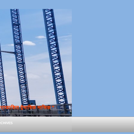
्रकाशित द्वैभाषिक मासिक *
chives