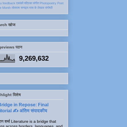
ku
feedback
एकांकी
पत्रिका
संगीत
Photopoetry
Poet
he Month
तोताराम सनाढ्य
मास के लेखक
संगोष्ठी
arch खोज
geviews पठन
9,269,632
hlight विशेष
Bridge in Repose: Final
torial ✍️ अंतिम संपादकीय
ाग शर्मा Literature is a bridge that
ns across borders, languages, and