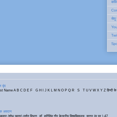
कवि
Cont
सेतु
You
Twi
Spo
 वृंद
rst Name A B C D E F G H I J K L M N O P Q R S T U V W X Y Z हिन्दी के र
रिक अवदान
कुमार (शोध छात्र) दर्शन विभाग, डॉ. हरीसिंह गौर केन्द्रीय विश्वविद्यालय, सागर (म.प्र.) 47...