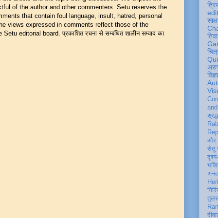
त्रि
ful of the author and other commenters. Setu reserves the
edi
mments that contain foul language, insult, hatred, personal
साक्ष
 The views expressed in comments reflect those of the
Ch
Setu editorial board. प्रकाशित रचना से सम्बंधित शालीन सम्वाद का
तिवा
Ga
चित्
Qu
अरु
विज्
Aut
Vis
Con
an
श्रद्
Rab
Rep
और 
सेतु
दृश्य
भक्
अन
Her
गिरि
तुल
Ran
दीवा