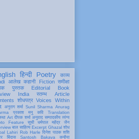
glish
हिन्दी
Poetry
काव्य
ndi
आलेख
कहानी
Fiction
समीक्षा
खक
पुस्तक
Editorial
Book
view
India
स्तम्भ
Article
ntents
शोधपत्र
Voices Within
t
अनुराग शर्मा
Sunil Sharma
Anurag
arma
प्रकाश मनु
कवि
Translation
कथा
Art
दीपक शर्मा
अनुवाद
सम्पादकीय
व्यंग्य
oto Feature
सूची
धर्मपाल महेंद्र जैन
erview
बाल साहित्य
Excerpt
Ghazal
शोध
al Lahiri
Rob Harle
दिनेश पाठक शशि
हर
बिंदास
Santosh Bakaya
कन्हैया