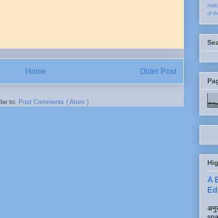
Hai
of t
Se
Home
Older Post
Pa
ibe to:
Post Comments ( Atom )
Hig
A 
Edi
अनुर
spa