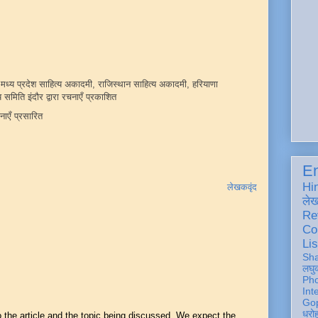
मध्य प्रदेश साहित्य अकादमी, राजिस्थान साहित्य अकादमी, हरियाणा
 समिति इंदौर द्वारा रचनाएँ प्रकाशित
ाएँ प्रसारित
En
Hi
लेखकवृंद
ले
Re
Co
Lis
Sh
लघु
Ph
Int
Gop
धरो
he article and the topic being discussed. We expect the