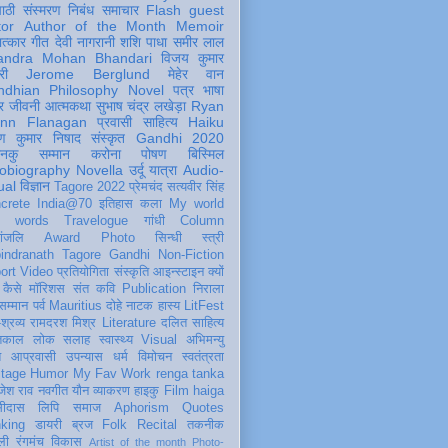
पाठी
संस्मरण
निबंध
समाचार
Flash
guest
tor
Author of the Month
Memoir
ात्कार
गीत
देवी नागरानी
शशि पाधा
समीर लाल
andra Mohan Bhandari
विजय कुमार
री
Jerome Berglund
मेहेर वान
ndhian Philosophy
Novel
पत्र
भाषा
र
जीवनी
आत्मकथा
सुभाष चंद्र लखेड़ा
Ryan
inn Flanagan
प्रवासी
साहित्य
Haiku
ण कुमार निषाद
संस्कृत
Gandhi 2020
ञानकु
सम्मान
करोना
पोषण
बिस्मिल
obiography
Novella
उर्दू
यात्रा
Audio-
ual
विज्ञान
Tagore 2022
प्रेमचंद
सत्यवीर सिंह
crete
India@70
इतिहास
कला
My world
d words
Travelogue
गांधी
Column
धांजलि
Award
Photo
सिन्धी
स्त्री
indranath Tagore
Gandhi
Non-Fiction
ort
Video
प्रतियोगिता
संस्कृति
आइन्स्टाइन
क्यों
कैसे
मॉरिशस
संत कवि
Publication
निराला
 सम्मान
पर्व
Mauritius
दोहे
नाटक
हास्य
LitFest
-श्रव्य
रामदरश मिश्र
Literature
दलित साहित्य
तिकाल
लोक
सलाह
स्वास्थ्य
Visual
अभिमन्यु
त
आप्रवासी
उपन्यास
धर्म
विमोचन
स्वतंत्रता
itage
Humor
My Fav Work
renga tanka
जेश राव
नवगीत
यौन
व्याकरण
हाइकु
Film
haiga
सीदास
लिपि
समाज
Aphorism
Quotes
king
डायरी
ब्रज
Folk
Recital
तकनीक
ली
रंगमंच
विकास
Artist of the month
Photo-