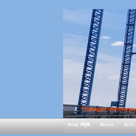
* Bilingual monthly jour
Home आमुख
Books
Setu