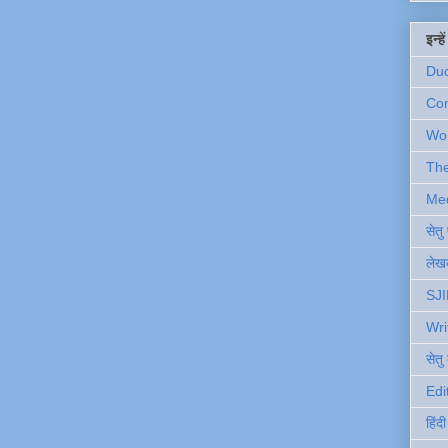
इन्ह
Du
Com
Wo
Th
Me
सेत
लेखक
SJI
Wri
सेतु
Edi
हिंद