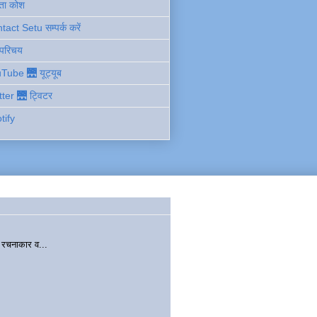
ता कोश
act Setu सम्पर्क करें
 परिचय
Tube 🌉 यूट्यूब
tter 🌉 ट्विटर
tify
चनाकार व...