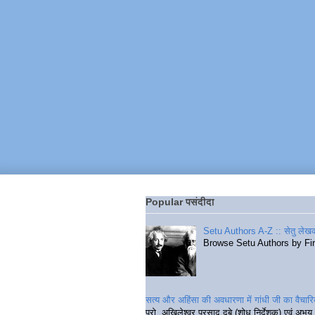
Popular पसंदीदा
Setu Authors A-Z :: सेतु लेखक
Browse Setu Authors by Fi
सत्य और अहिंसा की अवधारणा में गांधी जी का वैचा
प्रो. अखिलेश्वर प्रसाद दुबे (शोध निर्देशक) एवं अभय 