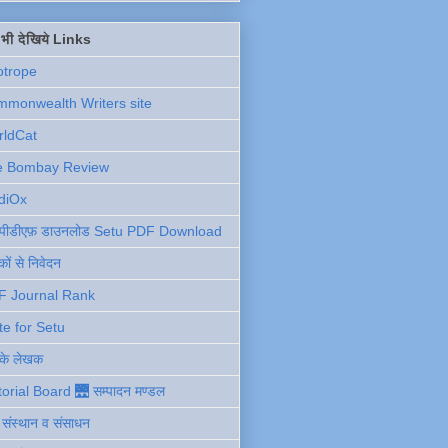
ें भी देखिये Links
otrope
monwealth Writers site
rldCat
e Bombay Review
diOx
ु पीडीएफ़ डाउनलोड Setu PDF Download
ों से निवेदन
F Journal Rank
te for Setu
 के लेखक
torial Board 🌉 सम्पादन मण्डल
ी संस्थान व संसाधन