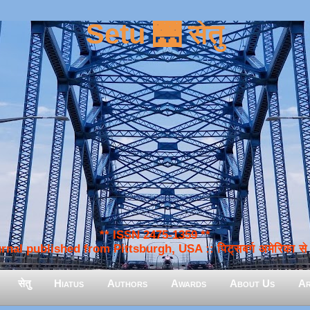
Setu 🌉 सेतु
** ISSN 2475-1359 **
nal published from Pittsburgh, USA :: पिट्सबर्ग अमेरिका से प
सेतु
Hiatus
Authors
Awards
About Us
Ar