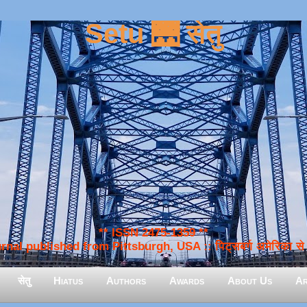
Setu 🌉 सेतु
** ISSN 2475-1359 **
nal published from Pittsburgh, USA :: पिट्सबर्ग अमेरिका से प
सेतु
Hiatus
Authors
Awards
About Us
Ar