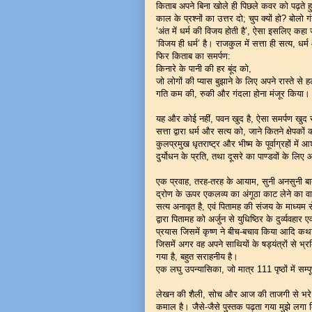
किताब अपने बिना खोले ही पिछले कवर को पढ़ते हु
काल के प्रश्नों का उत्तर दो; चुप क्यों हो? बोलो गं
‘अंत में धर्म की विजय होती है’, ऐसा इसलिए कहा
‘विजय ही धर्म’ है। राजकुल में सत्ता ही सत्य, धर
फिर किताब का समर्पण:
किनारे के पानी की हर बूंद को,
जो लोगों की प्यास बुझाने के लिए अपने रास्ते से ह
गति कम की, रुकी और गंदला होना मंजूर किया।
यह और कोई नहीं, पवन खुद है, ऐसा समर्पण खुद स
सत्ता द्वारा धर्म और सत्य को, जाने कितने क्षेपकों 
कुलप्रमुख धृतराष्ट्र और भीष्म के पूर्वाग्रहों म
दुर्योधन के प्रति, तथा दूसरे का पाण्डवों के लिए
एक प्रवाह, तरह-तरह के आयाम, सुनी अनसुनी बाते
द्रोण के ऊपर एकलव्य का अंगूठा काट लेने का 
सत्य अनावृत है, एवं पितामह की संजय के माध्यम 
द्वारा पितामह को अर्जुन से युधिष्ठिर के दुर्व्यवहार ए
प्रयास जिसमें कृष्ण ने बीच-बचाव किया आदि कथान
जिसमें अगर वह अपने साथियों के षड्यंत्रों से 
गया है, बहुत सराहनीय है।
एक लघु उपन्यासिका, जो मात्र 111 पृष्ठों में सम्प
लेखन की शैली, सोच और आज की ताजगी से भरे महा
कमाल है। जैसे-जैसे पुस्तक पढ़ता गया मुझे लगा कि 