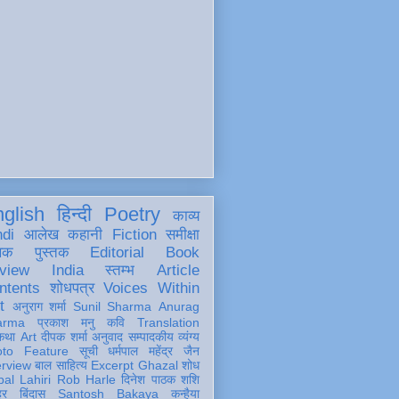
glish
हिन्दी
Poetry
काव्य
ndi
आलेख
कहानी
Fiction
समीक्षा
खक
पुस्तक
Editorial
Book
view
India
स्तम्भ
Article
ntents
शोधपत्र
Voices Within
t
अनुराग शर्मा
Sunil Sharma
Anurag
arma
प्रकाश मनु
कवि
Translation
कथा
Art
दीपक शर्मा
अनुवाद
सम्पादकीय
व्यंग्य
oto Feature
सूची
धर्मपाल महेंद्र जैन
erview
बाल साहित्य
Excerpt
Ghazal
शोध
al Lahiri
Rob Harle
दिनेश पाठक शशि
हर
बिंदास
Santosh Bakaya
कन्हैया