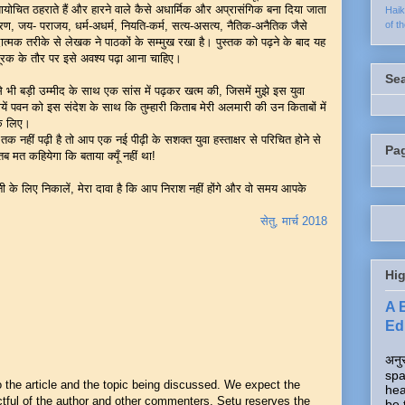
योचित ठहराते हैं और हारने वाले कैसे अधार्मिक और अप्रासंगिक बना दिया जाता
Hai
मरण, जय- पराजय, धर्म-अधर्म, नियति-कर्म, सत्य-असत्य, नैतिक-अनैतिक जैसे
of t
दात्मक तरीके से लेखक ने पाठकों के सम्मुख रखा है। पुस्तक को पढ़ने के बाद यह
ूरक के तौर पर इसे अवश्य पढ़ा आना चाहिए।
Se
 भी बड़ी उम्मीद के साथ एक सांस में पढ़कर खत्म की, जिसमें मुझे इस युवा
यें पवन को इस संदेश के साथ कि तुम्हारी किताब मेरी अलमारी की उन किताबों में
 के लिए।
तक नहीं पढ़ी है तो आप एक नई पीढ़ी के सशक्त युवा हस्ताक्षर से परिचित होने से
Pa
ब मत कहियेगा कि बताया क्यूँ नहीं था!
के लिए निकालें, मेरा दावा है कि आप निराश नहीं होंगे और वो समय आपके
सेतु, मार्च 2018
Hig
A 
Edi
अनुर
spa
he article and the topic being discussed. We expect the
hea
ful of the author and other commenters. Setu reserves the
be 