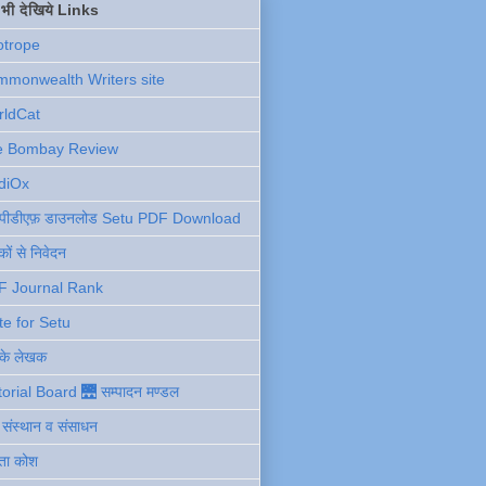
ें भी देखिये Links
otrope
monwealth Writers site
rldCat
e Bombay Review
diOx
ु पीडीएफ़ डाउनलोड Setu PDF Download
ों से निवेदन
F Journal Rank
te for Setu
 के लेखक
torial Board 🌉 सम्पादन मण्डल
ी संस्थान व संसाधन
ता कोश