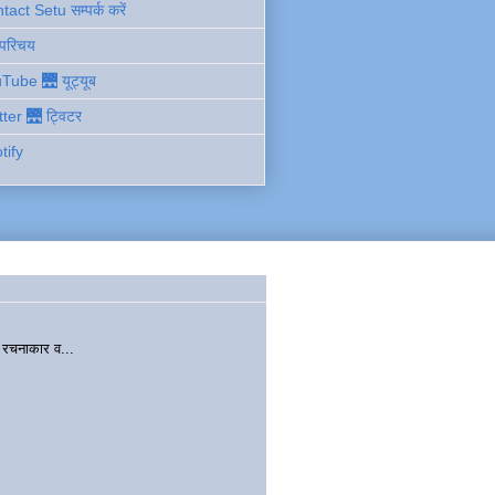
act Setu सम्पर्क करें
 परिचय
Tube 🌉 यूट्यूब
tter 🌉 ट्विटर
tify
चनाकार व...