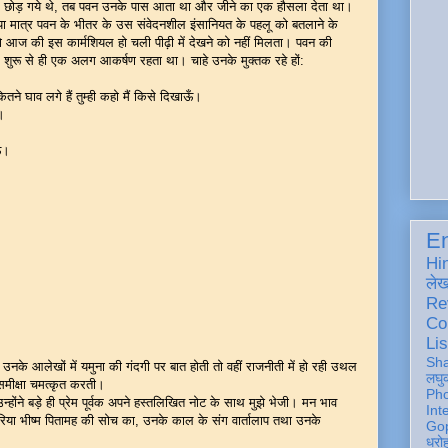
छोड़ गये थे, तब पवन उनके पास आता था और जीने का एक हौसला देता था।
ा मात्र पवन के भीतर के उस संवेदनशील इंसानियत के पहलू को बतलाने के
 आज की इस कार्मशियल हो चली पीढ़ी में देखने को नहीं मिलता। पवन की
ं शुरू से ही एक अलग आकर्षण रहता था। चाहे उनके मुक्तक रहे हों:
तने घाव लगे हैं तुम्ही कहो मैं किसे दिखाऊँ।
 ।
ऊँ।
En
Hi
ले
Re
Co
Lis
Sh
 उनके आलेखों में यमुना की गंदगी पर बात होती तो वहीं राजनीती में हो रही उथल
लघु
मीक्षा चमत्कृत करती।
Ph
न्होंने बड़े ही प्रेम पूर्वक अपने हस्तलिखित नोट के साथ मुझे भेजी। मन भाव
Int
िया भीष्म पितामह की सोच का, उनके काल के संग वार्तालाप तथा उनके
Gop
धरो