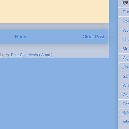
इन्ह
Du
Com
Wo
Home
Older Post
Th
Me
ibe to:
Post Comments ( Atom )
सेत
लेखक
SJI
Wri
सेतु
Edi
हिंद
कवि