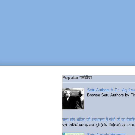
Popular पसंदीदा
Setu Authors A-Z :: सेतु लेखक
Browse Setu Authors by Fi
सत्य और अहिंसा की अवधारणा में गांधी जी का वैचा
प्रो. अखिलेश्वर प्रसाद दुबे (शोध निर्देशक) एवं अभय 
Setu Awards सेतु सम्मान