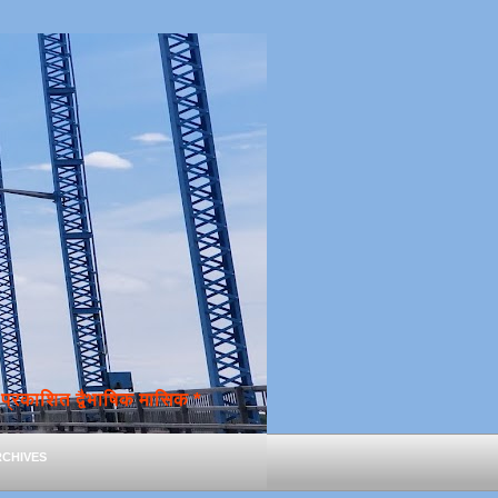
्रकाशित द्वैभाषिक मासिक *
chives