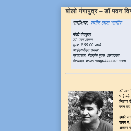
बोलो गंगापुत्र – डॉ पवन 
समीक्षक:
समीर लाल 'समीर'
बोलो गंगापुत्र
डॉ. पवन विजय
मूल्य: ₹ 99.00 रुपये
आईएसबीएन संख्या:
प्रकाशक: रैडग्रैब बुक्स, इलाहाबाद
वेबसाइट: www.redgrabbooks.com
डॉ पवन 
भाई बड़े 
लिहाज से
वरन वह 
हमारे सा
समय में,
अक्सर फ