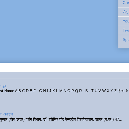
Cont
सेतु
You
Twi
Spo
 वृंद
rst Name A B C D E F G H I J K L M N O P Q R S T U V W X Y Z हिन्दी के र
रिक अवदान
कुमार (शोध छात्र) दर्शन विभाग, डॉ. हरीसिंह गौर केन्द्रीय विश्वविद्यालय, सागर (म.प्र.) 47...