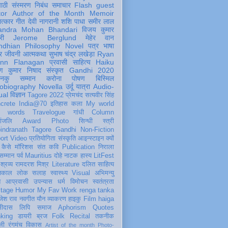
पाठी
संस्मरण
निबंध
समाचार
Flash
guest
tor
Author of the Month
Memoir
ात्कार
गीत
देवी नागरानी
शशि पाधा
समीर लाल
andra Mohan Bhandari
विजय कुमार
री
Jerome Berglund
मेहेर वान
ndhian Philosophy
Novel
पत्र
भाषा
र
जीवनी
आत्मकथा
सुभाष चंद्र लखेड़ा
Ryan
inn Flanagan
प्रवासी
साहित्य
Haiku
ण कुमार निषाद
संस्कृत
Gandhi 2020
ञानकु
सम्मान
करोना
पोषण
बिस्मिल
obiography
Novella
उर्दू
यात्रा
Audio-
ual
विज्ञान
Tagore 2022
प्रेमचंद
सत्यवीर सिंह
crete
India@70
इतिहास
कला
My world
d words
Travelogue
गांधी
Column
धांजलि
Award
Photo
सिन्धी
स्त्री
indranath Tagore
Gandhi
Non-Fiction
ort
Video
प्रतियोगिता
संस्कृति
आइन्स्टाइन
क्यों
कैसे
मॉरिशस
संत कवि
Publication
निराला
 सम्मान
पर्व
Mauritius
दोहे
नाटक
हास्य
LitFest
-श्रव्य
रामदरश मिश्र
Literature
दलित साहित्य
तिकाल
लोक
सलाह
स्वास्थ्य
Visual
अभिमन्यु
त
आप्रवासी
उपन्यास
धर्म
विमोचन
स्वतंत्रता
itage
Humor
My Fav Work
renga tanka
जेश राव
नवगीत
यौन
व्याकरण
हाइकु
Film
haiga
सीदास
लिपि
समाज
Aphorism
Quotes
king
डायरी
ब्रज
Folk
Recital
तकनीक
ली
रंगमंच
विकास
Artist of the month
Photo-