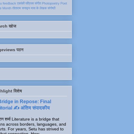
ku
feedback
एकांकी
पत्रिका
संगीत
Photopoetry
Poet
he Month
तोताराम सनाढ्य
मास के लेखक
संगोष्ठी
arch खोज
geviews पठन
hlight विशेष
Bridge in Repose: Final
torial ✍️ अंतिम संपादकीय
ाग शर्मा Literature is a bridge that
ns across borders, languages, and
rts. For years, Setu has strived to
that connection. How...