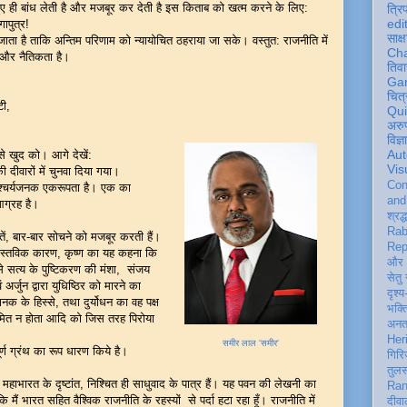
ए ही बांध लेती है और मजबूर कर देती है इस किताब को खत्म करने के लिए:
त्रि
edi
गापुत्र!
साक्ष
 जाता है ताकि अन्तिम परिणाम को न्यायोचित ठहराया जा सके। वस्तुत: राजनीति में
Ch
्म और नैतिकता है।
तिवा
Ga
चित्
टी,
Qu
अरु
विज्
Aut
े खुद को। आगे देखें:
Vis
की दीवारों में चुनवा दिया गया।
Con
ें आश्चर्यजनक एकरूपता है। एक का
an
 आग्रह है।
श्रद्
Rab
ं, बार-बार सोचने को मजबूर करती हैं।
Rep
वास्तविक कारण, कृष्ण का यह कहना कि
और 
से सत्य के पुष्टिकरण की मंशा, संजय
सेतु
वं अर्जुन द्वारा युधिष्ठिर को मारने का
दृश्य
क के हिस्से, तथा दुर्योधन का वह पक्ष
भक्
भ्रमित न होता आदि को जिस तरह पिरोया
अन
Her
समीर लाल 'समीर'
ूर्ण ग्रंथ का रूप धारण किये है।
गिरि
तुल
भारत के दृष्टांत, निश्चित ही साधुवाद के पात्र हैं। यह पवन की लेखनी का
Ran
मैं भारत सहित वैश्विक राजनीति के रहस्यों से पर्दा हटा रहा हूँ। राजनीति में
दीवा