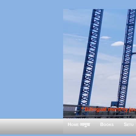
* Bilingual monthly jour
Home आमुख
Books
Setu