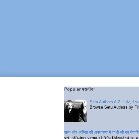
Popular पसंदीदा
Setu Authors A-Z :: सेतु लेखक
Browse Setu Authors by Fi
सत्य और अहिंसा की अवधारणा में गांधी जी का वैचा
प्रो. अखिलेश्वर प्रसाद दुबे (शोध निर्देशक) एवं अभय 