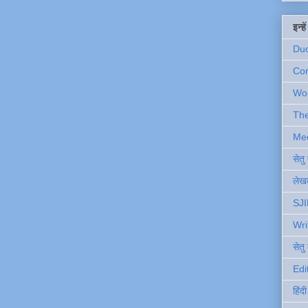
इन्ह
Du
Com
Wo
Th
Me
सेत
लेखक
SJI
Wri
सेतु
Edi
हिंद