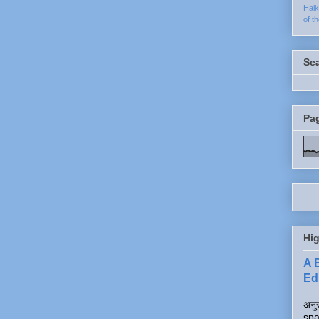
Hai
of t
Se
Pa
Hig
A 
Edi
अनुर
spa