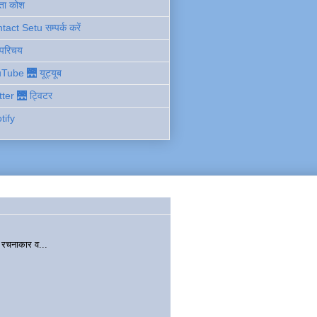
ता कोश
act Setu सम्पर्क करें
 परिचय
Tube 🌉 यूट्यूब
tter 🌉 ट्विटर
tify
चनाकार व...