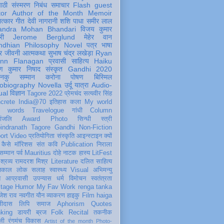
पाठी
संस्मरण
निबंध
समाचार
Flash
guest
tor
Author of the Month
Memoir
ात्कार
गीत
देवी नागरानी
शशि पाधा
समीर लाल
andra Mohan Bhandari
विजय कुमार
री
Jerome Berglund
मेहेर वान
ndhian Philosophy
Novel
पत्र
भाषा
र
जीवनी
आत्मकथा
सुभाष चंद्र लखेड़ा
Ryan
inn Flanagan
प्रवासी
साहित्य
Haiku
ण कुमार निषाद
संस्कृत
Gandhi 2020
ञानकु
सम्मान
करोना
पोषण
बिस्मिल
obiography
Novella
उर्दू
यात्रा
Audio-
ual
विज्ञान
Tagore 2022
प्रेमचंद
सत्यवीर सिंह
crete
India@70
इतिहास
कला
My world
d words
Travelogue
गांधी
Column
धांजलि
Award
Photo
सिन्धी
स्त्री
indranath Tagore
Gandhi
Non-Fiction
ort
Video
प्रतियोगिता
संस्कृति
आइन्स्टाइन
क्यों
कैसे
मॉरिशस
संत कवि
Publication
निराला
 सम्मान
पर्व
Mauritius
दोहे
नाटक
हास्य
LitFest
-श्रव्य
रामदरश मिश्र
Literature
दलित साहित्य
तिकाल
लोक
सलाह
स्वास्थ्य
Visual
अभिमन्यु
त
आप्रवासी
उपन्यास
धर्म
विमोचन
स्वतंत्रता
itage
Humor
My Fav Work
renga tanka
जेश राव
नवगीत
यौन
व्याकरण
हाइकु
Film
haiga
सीदास
लिपि
समाज
Aphorism
Quotes
king
डायरी
ब्रज
Folk
Recital
तकनीक
ली
रंगमंच
विकास
Artist of the month
Photo-