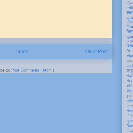
त्रि
edi
साक्ष
Ch
तिवा
Ga
चित्
Qu
अरु
विज्
Aut
Home
Older Post
Vis
Con
an
ibe to:
Post Comments ( Atom )
श्रद्
Rab
Rep
और 
सेतु
दृश्य
भक्
अन
Her
गिरि
तुल
Ran
दीवा