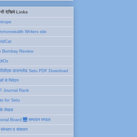
ें भी देखिये Links
otrope
monwealth Writers site
rldCat
e Bombay Review
diOx
ु पीडीएफ़ डाउनलोड Setu PDF Download
ों से निवेदन
F Journal Rank
te for Setu
 के लेखक
torial Board 🌉 सम्पादन मण्डल
ी संस्थान व संसाधन