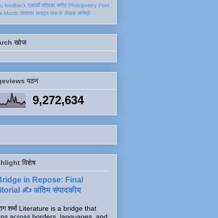
ku
feedback
एकांकी
पत्रिका
संगीत
Photopoetry
Poet
he Month
तोताराम सनाढ्य
मास के लेखक
संगोष्ठी
arch खोज
geviews पठन
9,272,634
hlight विशेष
Bridge in Repose: Final
torial ✍️ अंतिम संपादकीय
ाग शर्मा Literature is a bridge that
ns across borders, languages, and