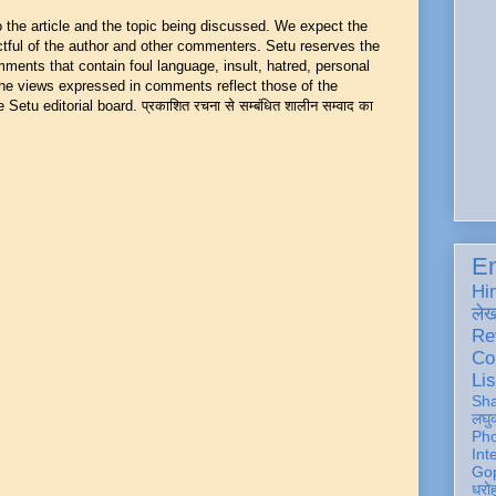
he article and the topic being discussed. We expect the
ful of the author and other commenters. Setu reserves the
mments that contain foul language, insult, hatred, personal
 The views expressed in comments reflect those of the
Setu editorial board. प्रकाशित रचना से सम्बंधित शालीन सम्वाद का
En
Hi
ले
Re
Co
Lis
Sh
लघु
Ph
Int
Gop
धरो