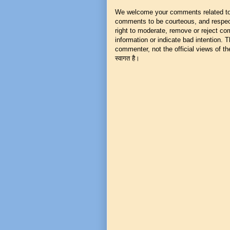
We welcome your comments related to t
comments to be courteous, and respect
right to moderate, remove or reject co
information or indicate bad intention.
commenter, not the official views of the 
स्वागत है।