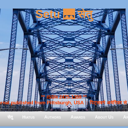
Setu 🌉 सेतु
** ISSN 2475-1359 **
nal published from Pittsburgh, USA :: पिट्सबर्ग अमेरिका से प
सेतु
Hiatus
Authors
Awards
About Us
Ar