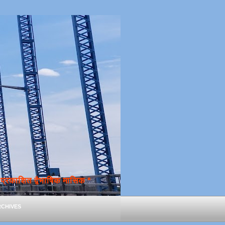
्रकाशित द्वैभाषिक मासिक *
chives