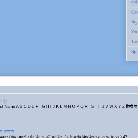
कवि
Cont
सेतु
You
Twi
Spo
 वृंद
rst Name A B C D E F G H I J K L M N O P Q R S T U V W X Y Z हिन्दी के र
रिक अवदान
कुमार (शोध छात्र) दर्शन विभाग, डॉ. हरीसिंह गौर केन्द्रीय विश्वविद्यालय, सागर (म.प्र.) 47...