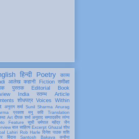
glish
हिन्दी
Poetry
काव्य
ndi
आलेख
कहानी
Fiction
समीक्षा
खक
पुस्तक
Editorial
Book
view
India
स्तम्भ
Article
ntents
शोधपत्र
Voices Within
t
अनुराग शर्मा
Sunil Sharma
Anurag
arma
प्रकाश मनु
कवि
Translation
कथा
Art
दीपक शर्मा
अनुवाद
सम्पादकीय
व्यंग्य
oto Feature
सूची
धर्मपाल महेंद्र जैन
erview
बाल साहित्य
Excerpt
Ghazal
शोध
al Lahiri
Rob Harle
दिनेश पाठक शशि
हर
बिंदास
Santosh Bakaya
कन्हैया