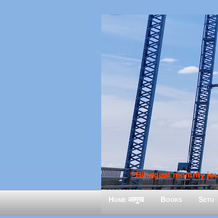
* Bilingual monthly jour
Home आमुख
Books
Setu