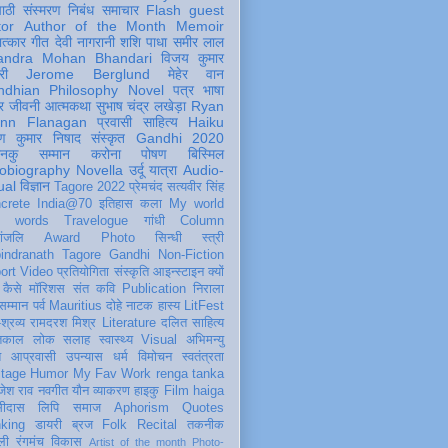
पाठी
संस्मरण
निबंध
समाचार
Flash
guest
tor
Author of the Month
Memoir
ात्कार
गीत
देवी नागरानी
शशि पाधा
समीर लाल
andra Mohan Bhandari
विजय कुमार
री
Jerome Berglund
मेहेर वान
ndhian Philosophy
Novel
पत्र
भाषा
र
जीवनी
आत्मकथा
सुभाष चंद्र लखेड़ा
Ryan
inn Flanagan
प्रवासी
साहित्य
Haiku
ण कुमार निषाद
संस्कृत
Gandhi 2020
ञानकु
सम्मान
करोना
पोषण
बिस्मिल
obiography
Novella
उर्दू
यात्रा
Audio-
ual
विज्ञान
Tagore 2022
प्रेमचंद
सत्यवीर सिंह
crete
India@70
इतिहास
कला
My world
d words
Travelogue
गांधी
Column
धांजलि
Award
Photo
सिन्धी
स्त्री
indranath Tagore
Gandhi
Non-Fiction
ort
Video
प्रतियोगिता
संस्कृति
आइन्स्टाइन
क्यों
कैसे
मॉरिशस
संत कवि
Publication
निराला
 सम्मान
पर्व
Mauritius
दोहे
नाटक
हास्य
LitFest
-श्रव्य
रामदरश मिश्र
Literature
दलित साहित्य
तिकाल
लोक
सलाह
स्वास्थ्य
Visual
अभिमन्यु
त
आप्रवासी
उपन्यास
धर्म
विमोचन
स्वतंत्रता
itage
Humor
My Fav Work
renga tanka
जेश राव
नवगीत
यौन
व्याकरण
हाइकु
Film
haiga
सीदास
लिपि
समाज
Aphorism
Quotes
king
डायरी
ब्रज
Folk
Recital
तकनीक
ली
रंगमंच
विकास
Artist of the month
Photo-