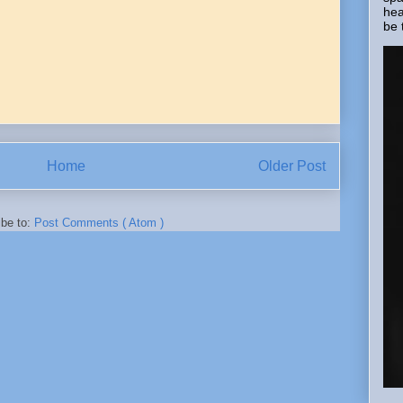
hea
be 
Home
Older Post
ibe to:
Post Comments ( Atom )