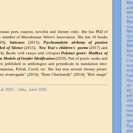
त्रि
edi
साक्ष
Ch
तिवा
Ga
चित्
ian poet, essayist, novelist and literary critic. She has PhD of
Qu
 a member of Macedonian Writer's Association. She has 10 books
अरु
10);
Suitcases
(2013);
Psychoanalytic alchemy of passion
विज्
Bed of Silence
(2015)
;
New Yeat's children's poems
(2017) and
Aut
4).
Books with essays and critiques:
Polymer genre: Mailbox of
Vis
e Models of Gender Idetification
(2018). Part of poetic works and
Con
n published in anthologies and periodicals in translation into:
an
omanian, Polish, Czech, etc. She has won several literary prizes:
श्रद्
ry avant-garde" (2014); "Krste Chachanski" (2014); "Beli mugri"
Rab
Rep
और 
cal 2020
::
Setu, June 2020
सेतु
दृश्य
भक्
अन
Her
गिरि
तुल
Ran
दीवा