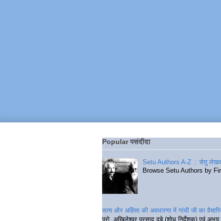
Popular पसंदीदा
Setu Authors A-Z :: सेतु लेखक
Browse Setu Authors by Fi
सत्य और अहिंसा की अवधारणा में गांधी जी का वैचा
प्रो. अखिलेश्वर प्रसाद दुबे (शोध निर्देशक) एवं अभय 