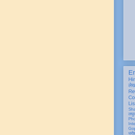
En
Hi
ले
Re
Co
Lis
Sh
लघु
Ph
Int
Gop
धरो