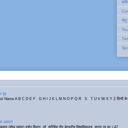
कवि
Cont
सेतु
You
Twi
Spo
 वृंद
rst Name A B C D E F G H I J K L M N O P Q R S T U V W X Y Z हिन्दी के र
रिक अवदान
कुमार (शोध छात्र) दर्शन विभाग, डॉ. हरीसिंह गौर केन्द्रीय विश्वविद्यालय, सागर (म.प्र.) 47...