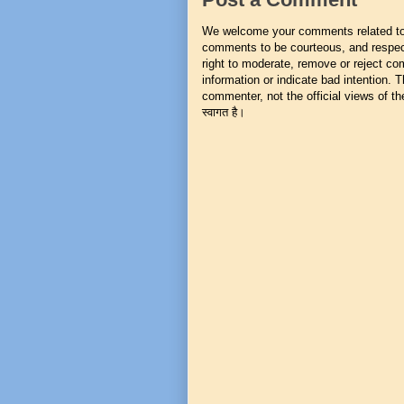
We welcome your comments related to t
comments to be courteous, and respect
right to moderate, remove or reject co
information or indicate bad intention.
commenter, not the official views of the 
स्वागत है।