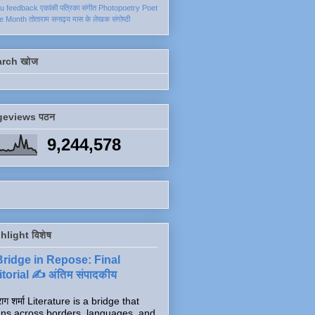
ku
feedback
एकांकी
पत्रिका
संगीत
Photopoetry
Poet
he Month
तोताराम सनाढ्य
मास के लेखक
संगोष्ठी
arch खोज
geviews पठन
9,244,578
hlight विशेष
Bridge in Repose: Final
torial ✍️ अंतिम संपादकीय
ाग शर्मा Literature is a bridge that
ns across borders, languages, and