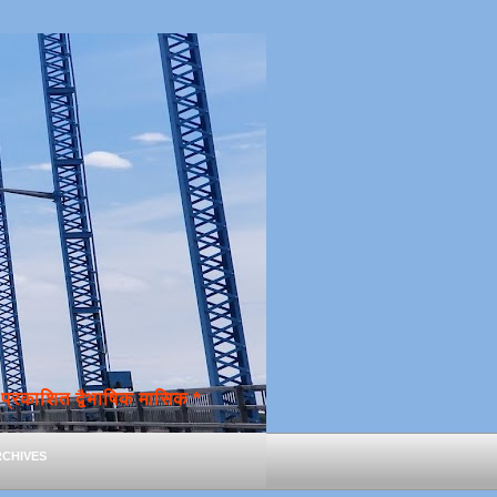
्रकाशित द्वैभाषिक मासिक *
chives