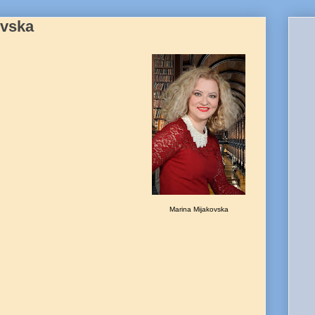
ovska
Marina Mijakovska