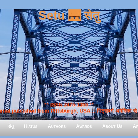
Setu 🌉 सेतु
** ISSN 2475-1359 **
nal published from Pittsburgh, USA :: पिट्सबर्ग अमेरिका से प
सेतु
Hiatus
Authors
Awards
About Us
Ar