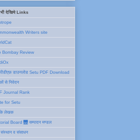
ें भी देखिये Links
otrope
monwealth Writers site
rldCat
e Bombay Review
diOx
ु पीडीएफ़ डाउनलोड Setu PDF Download
ों से निवेदन
F Journal Rank
te for Setu
 के लेखक
torial Board 🌉 सम्पादन मण्डल
ी संस्थान व संसाधन