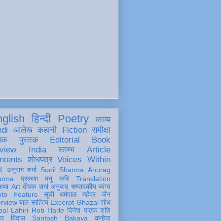
glish
हिन्दी
Poetry
काव्य
ndi
आलेख
कहानी
Fiction
समीक्षा
खक
पुस्तक
Editorial
Book
view
India
स्तम्भ
Article
ntents
शोधपत्र
Voices Within
t
अनुराग शर्मा
Sunil Sharma
Anurag
arma
प्रकाश मनु
कवि
Translation
कथा
Art
दीपक शर्मा
अनुवाद
सम्पादकीय
व्यंग्य
oto Feature
सूची
धर्मपाल महेंद्र जैन
erview
बाल साहित्य
Excerpt
Ghazal
शोध
al Lahiri
Rob Harle
दिनेश पाठक शशि
हर
बिंदास
Santosh Bakaya
कन्हैया