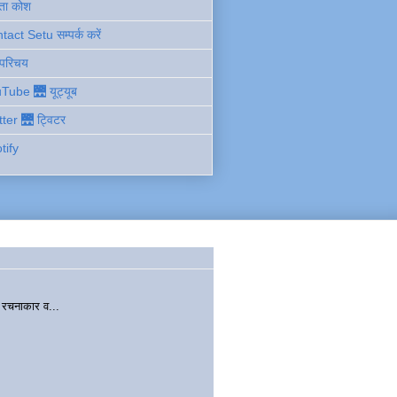
ता कोश
act Setu सम्पर्क करें
 परिचय
Tube 🌉 यूट्यूब
tter 🌉 ट्विटर
tify
चनाकार व...