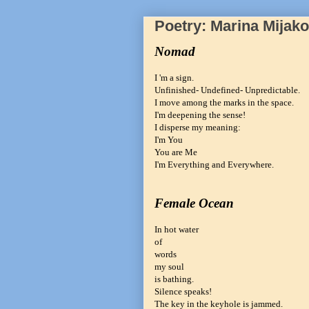
Poetry: Marina Mijak
Nomad
I 'm a sign.
Unfinished- Undefined- Unpredictable.
I move among the marks in the space.
I'm deepening the sense!
I disperse my meaning:
I'm You
You are Me
I'm Everything and Everywhere.
Female Ocean
In hot water
of
words
my soul
is bathing.
Silence speaks!
The key in the keyhole is jammed.