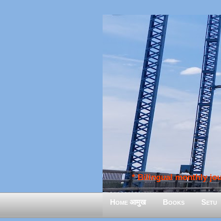
* Bilingual monthly jour
Home आमुख
Books
Setu