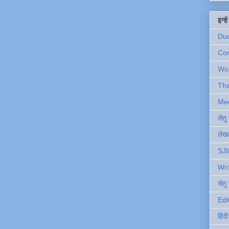
इन्ह
Du
Com
Wo
Th
Me
सेत
लेखक
SJI
Wri
सेतु
Edi
हिंद