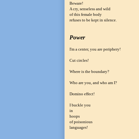
Beware!
A cry, senseless and wild
of this female body
refuses to be kept in silence.
Power
I'm a center, you are periphery!
Cut circles!
Where is the boundary?
Who are you, and who am I?
Domino effect!
I buckle you
in
hoops
of poisonious
languages!