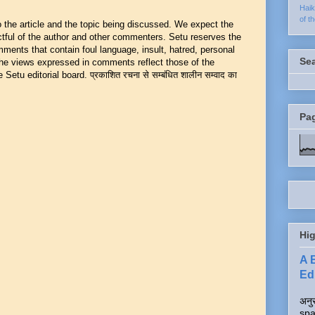
Hai
of t
he article and the topic being discussed. We expect the
ful of the author and other commenters. Setu reserves the
mments that contain foul language, insult, hatred, personal
Se
 The views expressed in comments reflect those of the
Setu editorial board. प्रकाशित रचना से सम्बंधित शालीन सम्वाद का
Pa
Hig
A 
Edi
अनुर
spa