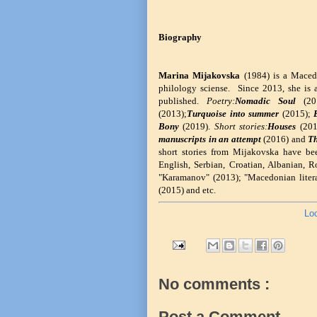
Biography
Marina Mijakovska
(1984) is a Macedon
philology sciense. Since 2013, she is
published.
Poetry:
Nomadic Soul
(20
(2013);
Turquoise into summer
(2015);
Bony
(2019).
Short stories:
Houses
(201
manuscripts in an attempt
(2016) and
Th
short stories from Mijakovska have bee
English, Serbian, Croatian, Albanian, R
"Karamanov" (2013); "Macedonian litera
(2015) and etc.
Lo
No comments :
Post a Comment