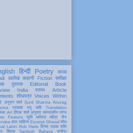
glish
हिन्दी
Poetry
काव्य
ndi
आलेख
कहानी
Fiction
समीक्षा
खक
पुस्तक
Editorial
Book
view
India
स्तम्भ
Article
ntents
शोधपत्र
Voices Within
t
अनुराग शर्मा
Sunil Sharma
Anurag
arma
प्रकाश मनु
कवि
Translation
कथा
Art
दीपक शर्मा
अनुवाद
सम्पादकीय
व्यंग्य
oto Feature
सूची
धर्मपाल महेंद्र जैन
erview
बाल साहित्य
Excerpt
Ghazal
शोध
al Lahiri
Rob Harle
दिनेश पाठक शशि
हर
बिंदास
Santosh Bakaya
कन्हैया