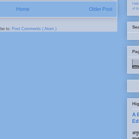
Hai
Home
Older Post
of t
Se
ibe to:
Post Comments ( Atom )
Pa
Hig
A 
Edi
अनुर
spa