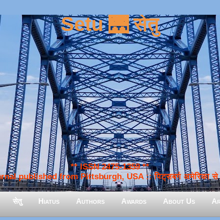
Setu 🌉 सेतु
** ISSN 2475-1359 **
nal published from Pittsburgh, USA :: पिट्सबर्ग अमेरिका से प
सेतु
Hiatus
Authors
Awards
About Us
Ar