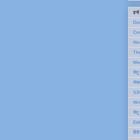
इन्ह
Du
Com
Wo
Th
Me
सेत
लेखक
SJI
Wri
सेतु
Edi
हिंद