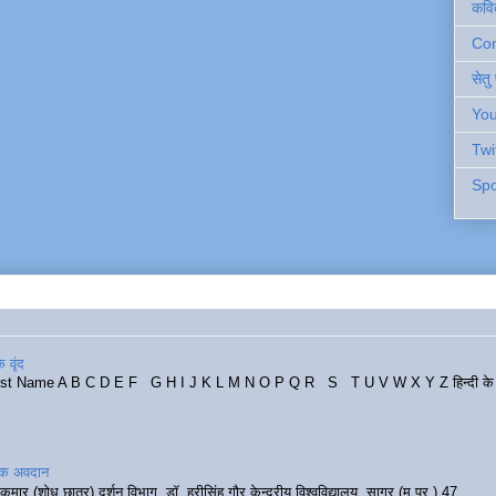
कवि
Cont
सेतु
You
Twi
Spo
 वृंद
rst Name A B C D E F G H I J K L M N O P Q R S T U V W X Y Z हिन्दी के र
रिक अवदान
कुमार (शोध छात्र) दर्शन विभाग, डॉ. हरीसिंह गौर केन्द्रीय विश्वविद्यालय, सागर (म.प्र.) 47...