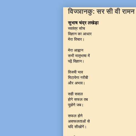
विज्ञानकु: सर सी वी रामन
सुभाष चंद्र लखेड़ा
स्वतंत्र सोच
विज्ञान का आधार
मेरा विचार।
मेरा आह्वान
सभी मातृभाषा में
पढ़ें विज्ञान।
विजयी भाव
मिटायेगा गरीबी
और अभाव।
सही सवाल
होगे सफल तब
पूछोगे जब।
सफल होगे
असफलताओं से
यदि सीखोगे।