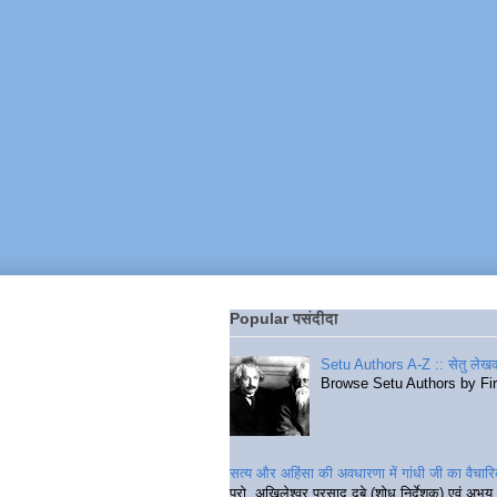
Popular पसंदीदा
Setu Authors A-Z :: सेतु लेखक
Browse Setu Authors by Fi
सत्य और अहिंसा की अवधारणा में गांधी जी का वैचा
प्रो. अखिलेश्वर प्रसाद दुबे (शोध निर्देशक) एवं अभय 