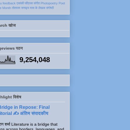
ku
feedback
एकांकी
पत्रिका
संगीत
Photopoetry
Poet
he Month
तोताराम सनाढ्य
मास के लेखक
संगोष्ठी
arch खोज
geviews पठन
9,254,048
hlight विशेष
Bridge in Repose: Final
torial ✍️ अंतिम संपादकीय
ाग शर्मा Literature is a bridge that
ns across borders, languages, and