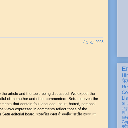
सेतु, जून 2023
En
Hi
ले
Re
Co
he article and the topic being discussed. We expect the
Lis
ful of the author and other commenters. Setu reserves the
Sh
mments that contain foul language, insult, hatred, personal
लघु
 The views expressed in comments reflect those of the
Ph
Setu editorial board. प्रकाशित रचना से सम्बंधित शालीन सम्वाद का
Int
Gop
धरो