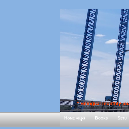
* Bilingual monthly jour
Home आमुख
Books
Setu