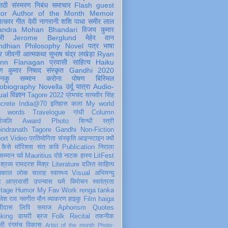
पाठी
संस्मरण
निबंध
समाचार
Flash
guest
tor
Author of the Month
Memoir
ात्कार
गीत
देवी नागरानी
शशि पाधा
समीर लाल
andra Mohan Bhandari
विजय कुमार
री
Jerome Berglund
मेहेर वान
ndhian Philosophy
Novel
पत्र
भाषा
र
जीवनी
आत्मकथा
सुभाष चंद्र लखेड़ा
Ryan
inn Flanagan
प्रवासी
साहित्य
Haiku
ण कुमार निषाद
संस्कृत
Gandhi 2020
ञानकु
सम्मान
करोना
पोषण
बिस्मिल
obiography
Novella
उर्दू
यात्रा
Audio-
ual
विज्ञान
Tagore 2022
प्रेमचंद
सत्यवीर सिंह
crete
India@70
इतिहास
कला
My world
d words
Travelogue
गांधी
Column
धांजलि
Award
Photo
सिन्धी
स्त्री
indranath Tagore
Gandhi
Non-Fiction
ort
Video
प्रतियोगिता
संस्कृति
आइन्स्टाइन
क्यों
कैसे
मॉरिशस
संत कवि
Publication
निराला
 सम्मान
पर्व
Mauritius
दोहे
नाटक
हास्य
LitFest
-श्रव्य
रामदरश मिश्र
Literature
दलित साहित्य
तिकाल
लोक
सलाह
स्वास्थ्य
Visual
अभिमन्यु
त
आप्रवासी
उपन्यास
धर्म
विमोचन
स्वतंत्रता
itage
Humor
My Fav Work
renga tanka
जेश राव
नवगीत
यौन
व्याकरण
हाइकु
Film
haiga
सीदास
लिपि
समाज
Aphorism
Quotes
king
डायरी
ब्रज
Folk
Recital
तकनीक
ली
रंगमंच
विकास
Artist of the month
Photo-