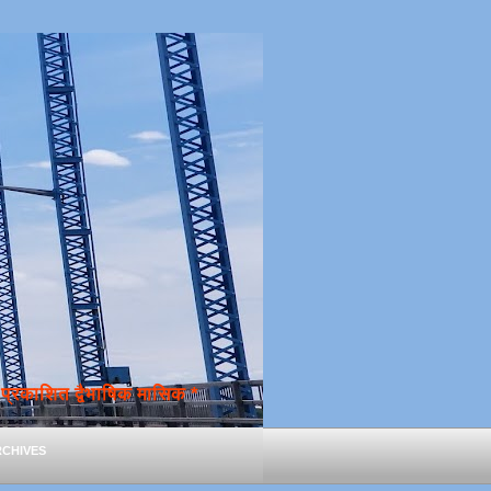
्रकाशित द्वैभाषिक मासिक *
chives