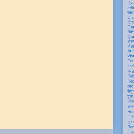
त्रि
edi
साक्ष
Ch
तिवा
Ga
चित्
Qu
अरु
विज्
Aut
Vis
Con
an
श्रद्
Rab
Rep
और 
सेतु
दृश्य
भक्
अन
Her
गिरि
तुल
Ran
दीवा