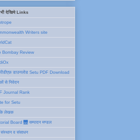
ें भी देखिये Links
otrope
monwealth Writers site
rldCat
e Bombay Review
diOx
ु पीडीएफ़ डाउनलोड Setu PDF Download
ों से निवेदन
F Journal Rank
te for Setu
 के लेखक
torial Board 🌉 सम्पादन मण्डल
ी संस्थान व संसाधन