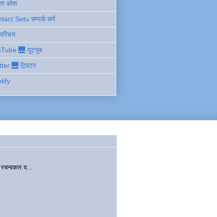
ता कोश
act Setu सम्पर्क करें
 परिचय
Tube 🌉 यूट्यूब
tter 🌉 ट्विटर
tify
चनाकार व...