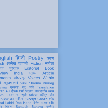
glish
हिन्दी
Poetry
काव्य
ndi
आलेख
कहानी
Fiction
समीक्षा
खक
पुस्तक
Editorial
Book
view
India
स्तम्भ
Article
ntents
शोधपत्र
Voices Within
t
अनुराग शर्मा
Sunil Sharma
Anurag
arma
प्रकाश मनु
कवि
Translation
कथा
Art
दीपक शर्मा
अनुवाद
सम्पादकीय
व्यंग्य
oto Feature
सूची
धर्मपाल महेंद्र जैन
erview
बाल साहित्य
Excerpt
Ghazal
शोध
al Lahiri
Rob Harle
दिनेश पाठक शशि
हर
बिंदास
Santosh Bakaya
कन्हैया