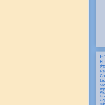
En
Hi
ले
Re
Co
Lis
Sh
लघु
Ph
Int
Gop
धरो