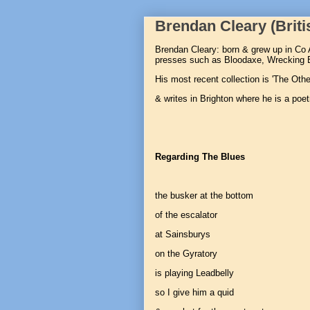
Brendan Cleary (Brit
Brendan Cleary: born & grew up in Co 
presses such as Bloodaxe, Wrecking Ba
His most recent collection is 'The Ot
& writes in Brighton where he is a poe
Regarding The Blues
the busker at the bottom
of the escalator
at Sainsburys
on the Gyratory
is playing Leadbelly
so I give him a quid