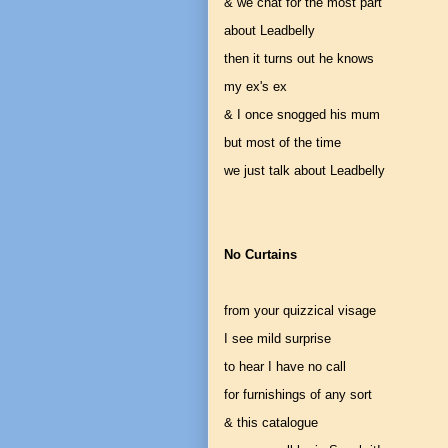
& we chat for the most part
about Leadbelly
then it turns out he knows
my ex's ex
& I once snogged his mum
but most of the time
we just talk about Leadbelly
No Curtains
from your quizzical visage
I see mild surprise
to hear I have no call
for furnishings of any sort
& this catalogue