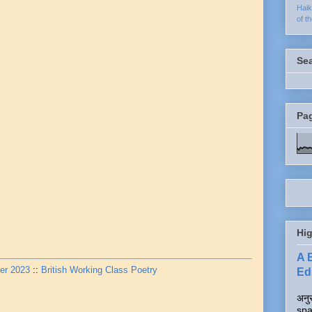
Hai
of t
Se
Pa
Hig
A 
er 2023
::
British Working Class Poetry
Edi
अनुर
spa