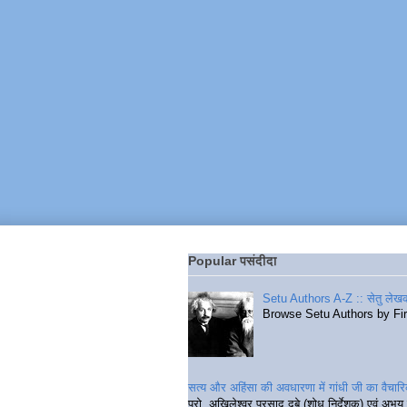
Popular पसंदीदा
Setu Authors A-Z :: सेतु लेखक
Browse Setu Authors by Fi
सत्य और अहिंसा की अवधारणा में गांधी जी का वैचा
प्रो. अखिलेश्वर प्रसाद दुबे (शोध निर्देशक) एवं अभय 