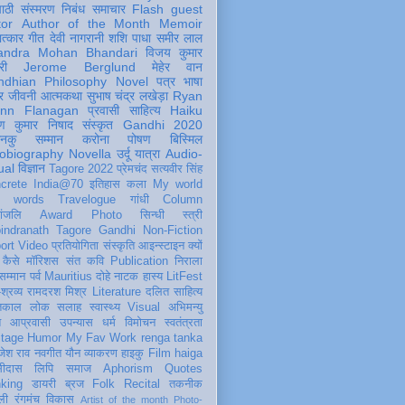
पाठी
संस्मरण
निबंध
समाचार
Flash
guest
tor
Author of the Month
Memoir
ात्कार
गीत
देवी नागरानी
शशि पाधा
समीर लाल
andra Mohan Bhandari
विजय कुमार
री
Jerome Berglund
मेहेर वान
ndhian Philosophy
Novel
पत्र
भाषा
र
जीवनी
आत्मकथा
सुभाष चंद्र लखेड़ा
Ryan
inn Flanagan
प्रवासी
साहित्य
Haiku
ण कुमार निषाद
संस्कृत
Gandhi 2020
ञानकु
सम्मान
करोना
पोषण
बिस्मिल
obiography
Novella
उर्दू
यात्रा
Audio-
ual
विज्ञान
Tagore 2022
प्रेमचंद
सत्यवीर सिंह
crete
India@70
इतिहास
कला
My world
d words
Travelogue
गांधी
Column
धांजलि
Award
Photo
सिन्धी
स्त्री
indranath Tagore
Gandhi
Non-Fiction
ort
Video
प्रतियोगिता
संस्कृति
आइन्स्टाइन
क्यों
कैसे
मॉरिशस
संत कवि
Publication
निराला
 सम्मान
पर्व
Mauritius
दोहे
नाटक
हास्य
LitFest
-श्रव्य
रामदरश मिश्र
Literature
दलित साहित्य
तिकाल
लोक
सलाह
स्वास्थ्य
Visual
अभिमन्यु
त
आप्रवासी
उपन्यास
धर्म
विमोचन
स्वतंत्रता
itage
Humor
My Fav Work
renga tanka
जेश राव
नवगीत
यौन
व्याकरण
हाइकु
Film
haiga
सीदास
लिपि
समाज
Aphorism
Quotes
king
डायरी
ब्रज
Folk
Recital
तकनीक
ली
रंगमंच
विकास
Artist of the month
Photo-