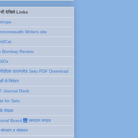
ें भी देखिये Links
otrope
monwealth Writers site
rldCat
e Bombay Review
diOx
ु पीडीएफ़ डाउनलोड Setu PDF Download
ों से निवेदन
F Journal Rank
te for Setu
 के लेखक
torial Board 🌉 सम्पादन मण्डल
ी संस्थान व संसाधन