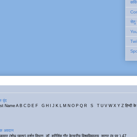
कवि
Cont
सेतु
You
Twi
Spo
 वृंद
rst Name A B C D E F G H I J K L M N O P Q R S T U V W X Y Z हिन्दी के र
रिक अवदान
कुमार (शोध छात्र) दर्शन विभाग, डॉ. हरीसिंह गौर केन्द्रीय विश्वविद्यालय, सागर (म.प्र.) 47...