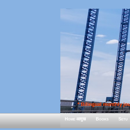
* Bilingual monthly jour
Home आमुख
Books
Setu