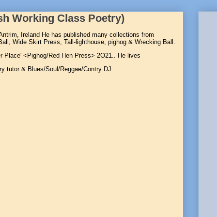
ish Working Class Poetry)
Antrim, Ireland He has published many collections
from
ll, Wide Skirt Press, Tall-lighthouse, pighog & Wrecking Ball.
her Place' <Pighog/Red Hen Press> 2O21.. He lives
try tutor & Blues/Soul/Reggae/Contry DJ.