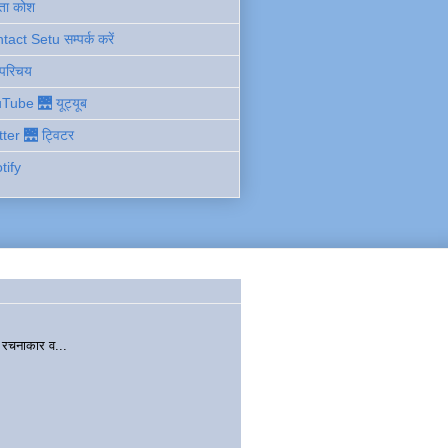
ता कोश
act Setu सम्पर्क करें
 परिचय
Tube 🌉 यूट्यूब
tter 🌉 ट्विटर
tify
चनाकार व...