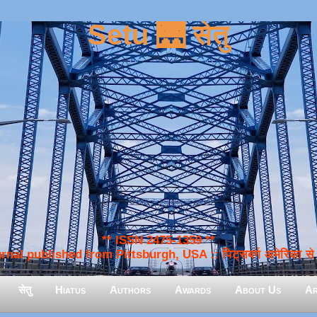
Setu 🌉 सेतु
** ISSN 2475-1359 **
nal published from Pittsburgh, USA :: पिट्सबर्ग अमेरिका से प
सेतु
Hiatus
Authors
Awards
About Us
Ar