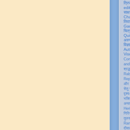
त्रि
edi
साक्ष
Ch
तिवा
Ga
चित्
Qu
अरु
विज्
Aut
Vis
Con
an
श्रद्
Rab
Rep
और 
सेतु
दृश्य
भक्
अन
Her
गिरि
तुल
Ran
दीवा