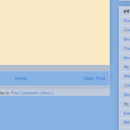
इन्ह
Du
Com
Wo
Th
Me
सेत
लेखक
Home
Older Post
SJI
ibe to:
Post Comments ( Atom )
Wri
सेतु
Edi
हिंद