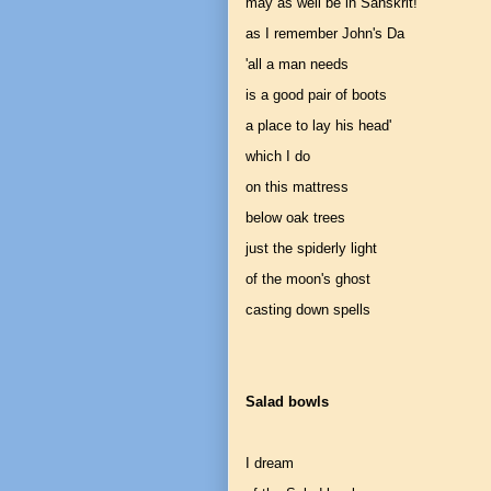
may as well be in Sanskrit!
as I remember John's Da
'all a man needs
is a good pair of boots
a place to lay his head'
which I do
on this mattress
below oak trees
just the spiderly light
of the moon's ghost
casting down spells
Salad bowls
I dream