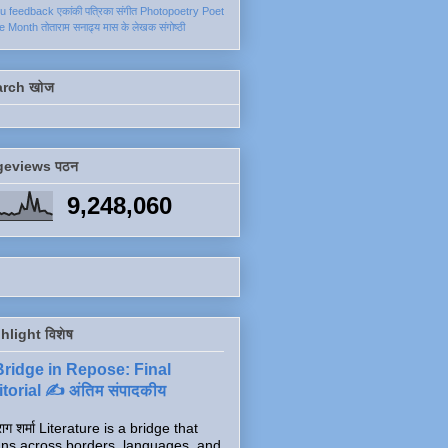
ku
feedback
एकांकी
पत्रिका
संगीत
Photopoetry
Poet
he Month
तोताराम सनाढ्य
मास के लेखक
संगोष्ठी
arch खोज
geviews पठन
9,248,060
hlight विशेष
Bridge in Repose: Final
torial ✍️ अंतिम संपादकीय
ाग शर्मा Literature is a bridge that
ns across borders, languages, and