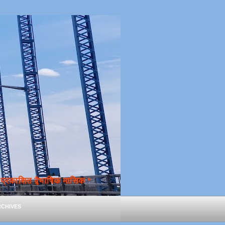
्रकाशित द्वैभाषिक मासिक *
chives