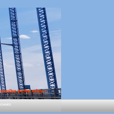
्रकाशित द्वैभाषिक मासिक *
chives