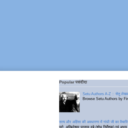
Popular पसंदीदा
Setu Authors A-Z :: सेतु लेखक
Browse Setu Authors by Fi
सत्य और अहिंसा की अवधारणा में गांधी जी का वैचा
प्रो. अखिलेश्वर प्रसाद दुबे (शोध निर्देशक) एवं अभय 