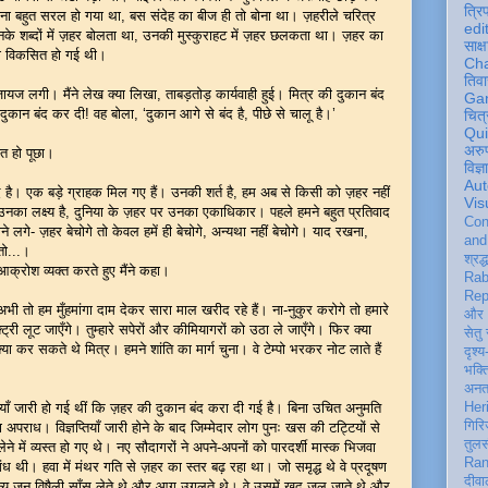
त्रि
ना बहुत सरल हो गया था, बस संदेह का बीज ही तो बोना था। ज़हरीले चरित्र
edi
उनके शब्दों में ज़हर बोलता था, उनकी मुस्कुराहट में ज़हर छलकता था। ज़हर का
साक्ष
्षा विकसित हो गई थी।
Ch
तिवा
ज लगी। मैंने लेख क्या लिखा, ताबड़तोड़ कार्यवाही हुई। मित्र की दुकान बंद
Ga
 दुकान बंद कर दी! वह बोला, ‘दुकान आगे से बंद है, पीछे से चालू है।’
चित्
Qu
अरु
ित हो पूछा।
विज्
Aut
 है। एक बड़े ग्राहक मिल गए हैं। उनकी शर्त है, हम अब से किसी को ज़हर नहीं
Vis
गे। उनका लक्ष्य है, दुनिया के ज़हर पर उनका एकाधिकार। पहले हमने बहुत प्रतिवाद
Con
गे- ज़हर बेचोगे तो केवल हमें ही बेचोगे, अन्यथा नहीं बेचोगे। याद रखना,
an
 तो...।
श्रद्
आक्रोश व्यक्त करते हुए मैंने कहा।
Rab
Rep
‘अभी तो हम मुँहमांगा दाम देकर सारा माल खरीद रहे हैं। ना-नुकुर करोगे तो हमारे
और 
्ट्री लूट जाएँगे। तुम्हारे सपेरों और कीमियागरों को उठा ले जाएँगे। फिर क्या
सेतु
कर सकते थे मित्र। हमने शांति का मार्ग चुना। वे टेम्पो भरकर नोट लाते हैं
दृश्य
भक्
अन
ियाँ जारी हो गई थीं कि ज़हर की दुकान बंद करा दी गई है। बिना उचित अनुमति
Her
गिरि
पराध। विज्ञप्तियाँ जारी होने के बाद जिम्मेदार लोग पुनः खस की टट्टियों से
तुल
 में व्यस्त हो गए थे। नए सौदागरों ने अपने-अपनों को पारदर्शी मास्क भिजवा
Ran
ध थी। हवा में मंथर गति से ज़हर का स्तर बढ़ रहा था। जो समृद्ध थे वे प्रदूषण
दीवा
न्य जन विषैली साँस लेते थे और आग उगलते थे। वे उसमें खुद जल जाते थे और