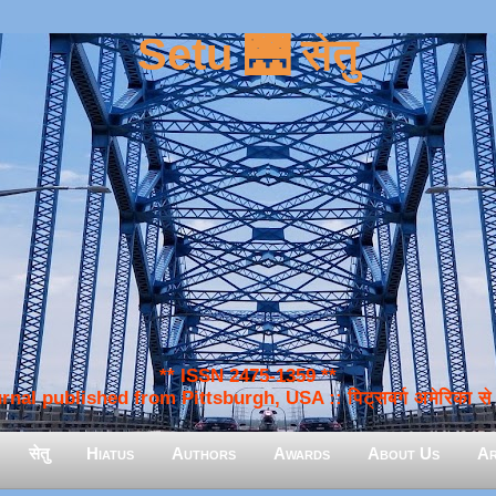
Setu 🌉 सेतु
** ISSN 2475-1359 **
nal published from Pittsburgh, USA :: पिट्सबर्ग अमेरिका से प
सेतु
Hiatus
Authors
Awards
About Us
Ar