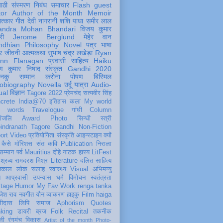
पाठी
संस्मरण
निबंध
समाचार
Flash
guest
tor
Author of the Month
Memoir
ात्कार
गीत
देवी नागरानी
शशि पाधा
समीर लाल
andra Mohan Bhandari
विजय कुमार
री
Jerome Berglund
मेहेर वान
ndhian Philosophy
Novel
पत्र
भाषा
र
जीवनी
आत्मकथा
सुभाष चंद्र लखेड़ा
Ryan
inn Flanagan
प्रवासी
साहित्य
Haiku
ण कुमार निषाद
संस्कृत
Gandhi 2020
ञानकु
सम्मान
करोना
पोषण
बिस्मिल
obiography
Novella
उर्दू
यात्रा
Audio-
ual
विज्ञान
Tagore 2022
प्रेमचंद
सत्यवीर सिंह
crete
India@70
इतिहास
कला
My world
d words
Travelogue
गांधी
Column
धांजलि
Award
Photo
सिन्धी
स्त्री
indranath Tagore
Gandhi
Non-Fiction
ort
Video
प्रतियोगिता
संस्कृति
आइन्स्टाइन
क्यों
कैसे
मॉरिशस
संत कवि
Publication
निराला
 सम्मान
पर्व
Mauritius
दोहे
नाटक
हास्य
LitFest
-श्रव्य
रामदरश मिश्र
Literature
दलित साहित्य
तिकाल
लोक
सलाह
स्वास्थ्य
Visual
अभिमन्यु
त
आप्रवासी
उपन्यास
धर्म
विमोचन
स्वतंत्रता
itage
Humor
My Fav Work
renga tanka
जेश राव
नवगीत
यौन
व्याकरण
हाइकु
Film
haiga
सीदास
लिपि
समाज
Aphorism
Quotes
king
डायरी
ब्रज
Folk
Recital
तकनीक
ली
रंगमंच
विकास
Artist of the month
Photo-