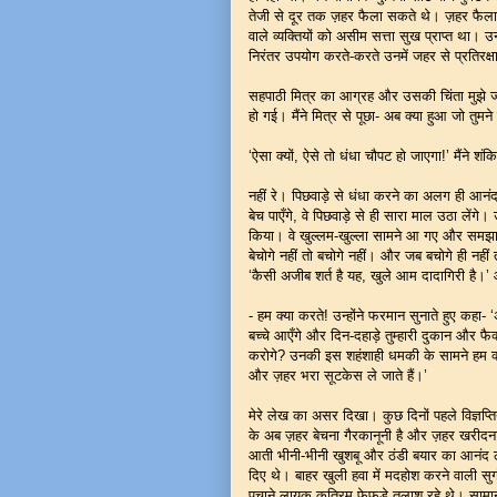
तेजी से दूर तक ज़हर फैला सकते थे। ज़हर फैला
वाले व्यक्तियों को असीम सत्ता सुख प्राप्त था। 
निरंतर उपयोग करते-करते उनमें जहर से प्रतिरक
सहपाठी मित्र का आग्रह और उसकी चिंता मुझे जाय
हो गई। मैंने मित्र से पूछा- अब क्या हुआ जो तुमने
‘ऐसा क्यों, ऐसे तो धंधा चौपट हो जाएगा!’ मैंने शंक
नहीं रे। पिछवाड़े से धंधा करने का अलग ही आनंद
बेच पाएँगे, वे पिछवाड़े से ही सारा माल उठा लें
किया। वे खुल्लम-खुल्ला सामने आ गए और समझाने ल
बेचोगे नहीं तो बचोगे नहीं। और जब बचोगे ही नहीं
‘कैसी अजीब शर्त है यह, खुले आम दादागिरी है।’ 
- हम क्या करते! उन्होंने फरमान सुनाते हुए कहा- 
बच्चे आएँगे और दिन-दहाड़े तुम्हारी दुकान और फैक
करोगे? उनकी इस शहंशाही धमकी के सामने हम क्या 
और ज़हर भरा सूटकेस ले जाते हैं।’
मेरे लेख का असर दिखा। कुछ दिनों पहले विज्ञप्त
के अब ज़हर बेचना गैरकानूनी है और ज़हर खरीदना अ
आती भीनी-भीनी खुशबू और ठंडी बयार का आनंद लेने
दिए थे। बाहर खुली हवा में मदहोश करने वाली सुगं
पचाने लायक कृत्रिम फेफड़े तलाश रहे थे। सामा