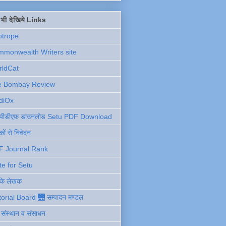
ें भी देखिये Links
otrope
monwealth Writers site
rldCat
e Bombay Review
diOx
ु पीडीएफ़ डाउनलोड Setu PDF Download
ों से निवेदन
F Journal Rank
te for Setu
 के लेखक
torial Board 🌉 सम्पादन मण्डल
ी संस्थान व संसाधन