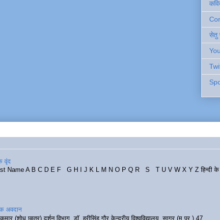
कवि
Cont
सेतु
You
Twi
Spo
 वृंद
rst Name A B C D E F G H I J K L M N O P Q R S T U V W X Y Z हिन्दी के र
रिक अवदान
कुमार (शोध छात्र) दर्शन विभाग, डॉ. हरीसिंह गौर केन्द्रीय विश्वविद्यालय, सागर (म.प्र.) 47...