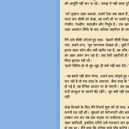
की आपूर्ति नहीं कर पा रहे। समझ में नहीं आता दुनि
‘अरे तुम्हारा ज़हर बताओ, उसमें ऐसा क्या खास 
पलट कर शीशी को देखा, वह भारी थी पर उसमें मु
रंगहीन, गंधहीन, स्वादहीन और निर्धूम है। एक ख
ज़हर अवसान तिथि के बाद अधिक ज़हरीला हो जाता ह
मैंने उसे शीशी लौटाते हुए कहा- ‘खाली शीशी दिखा 
गया, कहने लगा, ‘तुम जागरूक लेखक हो। तुम्हें जि
इतना ज़हर कौन और क्यों खरीद रहा है, यह जाँच का
का ज़हर असर कर रहा है। हवा ऐसी ज़हरीली हो गई 
चिंता झलक रही थी।
‘इतने चिंतित हो तो तुम खुद ही क्यों नहीं बता देते
- यह हमसे नहीं होगा भैय्या, उसने हाथ जोड़ते 
कर रही है तो दस तरह के अफसर, बीस तरह के 'न
हो गई है, वह दैनिक आधार पर हो जाएगी। हम ज़हर
घंटों कंप्यूटर के सामने बैठे रहेंगे। तुम क्यों न
रहीं!
लेख लिखने के लिए मैंने रिसर्च शुरू की तो पाया,
करनी पड़ रही थी। युवाओं को बेरोजगारी और बार
टक्कर मार कर तब तक सड़क पर घसीटता था जब तक
ज़हर खरीदती, इसलिए दरिंदे उसे मारकाट कर इ
हो रहा था। मैंने पाया कि दुनिया साढे पाँच फुटि