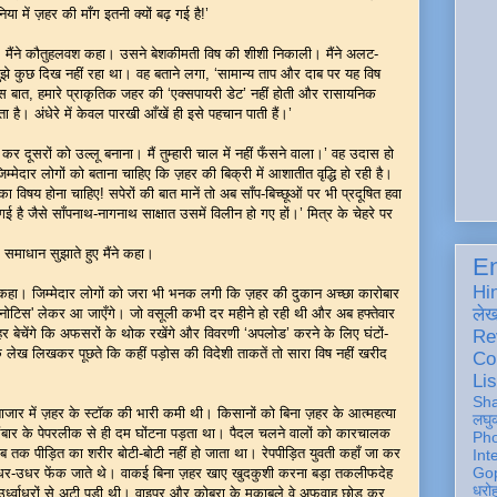
या में ज़हर की माँग इतनी क्यों बढ़ गई है!’
है’, मैंने कौतुहलवश कहा। उसने बेशकीमती विष की शीशी निकाली। मैंने अलट-
झे कुछ दिख नहीं रहा था। वह बताने लगा, ‘सामान्य ताप और दाब पर यह विष
ास बात, हमारे प्राकृतिक जहर की ‘एक्सपायरी डेट’ नहीं होती और रासायनिक
ै। अंधेरे में केवल पारखी आँखें ही इसे पहचान पाती हैं।’
कर दूसरों को उल्लू बनाना। मैं तुम्हारी चाल में नहीं फँसने वाला।’ वह उदास हो
म्मेदार लोगों को बताना चाहिए कि ज़हर की बिक्री में आशातीत वृद्धि हो रही है।
 विषय होना चाहिए! सपेरों की बात मानें तो अब साँप-बिच्छूओं पर भी प्रदूषित हवा
है जैसे साँपनाथ-नागनाथ साक्षात उसमें विलीन हो गए हों।’ मित्र के चेहरे पर
।’ समाधान सुझाते हुए मैंने कहा।
En
Hi
हुए कहा। जिम्मेदार लोगों को जरा भी भनक लगी कि ज़हर की दुकान अच्छा कारोबार
ले
ोटिस' लेकर आ जाएँगे। जो वसूली कभी दर महीने हो रही थी और अब हफ्तेवार
 बेचेंगे कि अफसरों के थोक रखेंगे और विवरणी ‘अपलोड’ करने के लिए घंटों-
Re
हीं एक लेख लिखकर पूछते कि कहीं पड़ोस की विदेशी ताकतें तो सारा विष नहीं खरीद
Co
Lis
Sh
 बाजार में ज़हर के स्टॉक की भारी कमी थी। किसानों को बिना ज़हर के आत्महत्या
लघु
ंबार के पेपरलीक से ही दम घोंटना पड़ता था। पैदल चलने वालों को कारचालक
Ph
 पीड़ित का शरीर बोटी-बोटी नहीं हो जाता था। रेपपीड़ित युवती कहाँ जा कर
Int
Gop
धर-उधर फेंक जाते थे। वाकई बिना ज़हर खाए खुदकुशी करना बड़ा तकलीफदेह
धरो
ये उर्ध्वाधरों से अटी पड़ी थी। वाइपर और कोबरा के मुकाबले वे अफवाह छोड़ कर