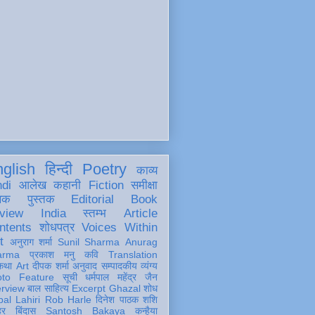
glish
हिन्दी
Poetry
काव्य
ndi
आलेख
कहानी
Fiction
समीक्षा
खक
पुस्तक
Editorial
Book
view
India
स्तम्भ
Article
ntents
शोधपत्र
Voices Within
t
अनुराग शर्मा
Sunil Sharma
Anurag
arma
प्रकाश मनु
कवि
Translation
कथा
Art
दीपक शर्मा
अनुवाद
सम्पादकीय
व्यंग्य
oto Feature
सूची
धर्मपाल महेंद्र जैन
erview
बाल साहित्य
Excerpt
Ghazal
शोध
al Lahiri
Rob Harle
दिनेश पाठक शशि
हर
बिंदास
Santosh Bakaya
कन्हैया