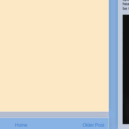
hea
be 
Home
Older Post