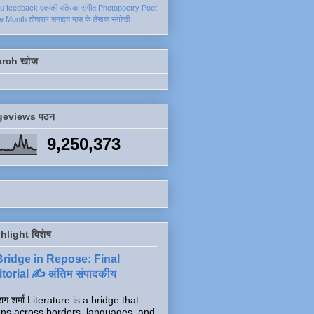
ku
feedback
एकांकी
पत्रिका
संगीत
Photopoetry
Poet
he Month
तोताराम सनाढ्य
मास के लेखक
संगोष्ठी
arch खोज
geviews पठन
9,250,373
hlight विशेष
Bridge in Repose: Final
torial ✍️ अंतिम संपादकीय
ाग शर्मा Literature is a bridge that
ns across borders, languages, and