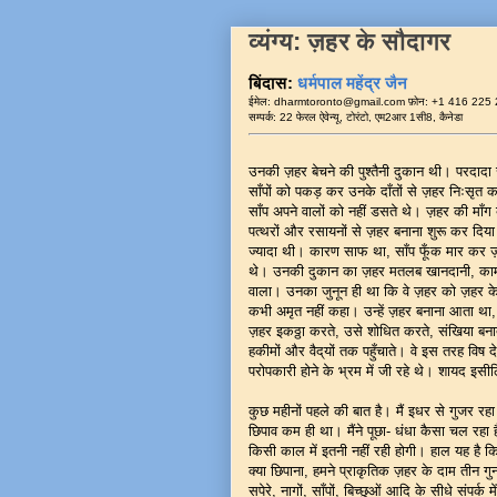
व्यंग्य: ज़हर के सौदागर
बिंदास:
धर्मपाल महेंद्र जैन
ईमेल: dharmtoronto@gmail.com फ़ोन: +1 416 225
सम्पर्क: 22 फेरल ऐवेन्यू, टोरंटो, एम2आर 1सी8, कैनेडा
उनकी ज़हर बेचने की पुश्तैनी दुकान थी। परदाद
साँपों को पकड़ कर उनके दाँतों से ज़हर निःसृत 
साँप अपने वालों को नहीं डसते थे। ज़हर की माँग ब
पत्थरों और रसायनों से ज़हर बनाना शुरू कर दिय
ज्यादा थी। कारण साफ था, साँप फूँक मार कर ज़
थे। उनकी दुकान का ज़हर मतलब खानदानी, काम
वाला। उनका जुनून ही था कि वे ज़हर को ज़हर के न
कभी अमृत नहीं कहा। उन्हें ज़हर बनाना आता था
ज़हर इकठ्ठा करते, उसे शोधित करते, संखिया बना
हकीमों और वैद्‌यों तक पहुँचाते। वे इस तरह विष 
परोपकारी होने के भ्रम में जी रहे थे। शायद 
कुछ महीनों पहले की बात है। मैं इधर से गुजर रह
छिपाव कम ही था। मैंने पूछा- धंधा कैसा चल रहा 
किसी काल में इतनी नहीं रही होगी। हाल यह है क
क्या छिपाना, हमने प्राकृतिक ज़हर के दाम तीन गु
सपेरे, नागों, साँपों, बिच्छुओं आदि के सीधे संपर्क 