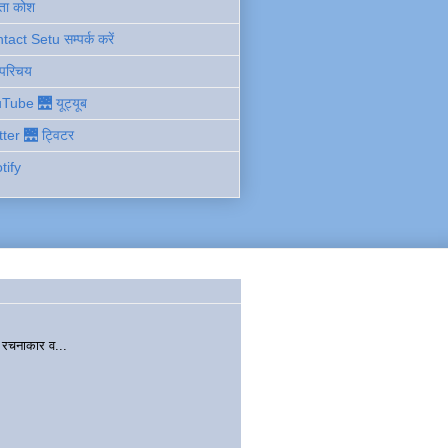
ता कोश
act Setu सम्पर्क करें
 परिचय
Tube 🌉 यूट्यूब
tter 🌉 ट्विटर
tify
चनाकार व...