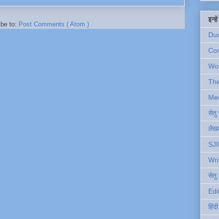
इन्ह
ibe to:
Post Comments ( Atom )
Du
Com
Wo
Th
Me
सेत
लेखक
SJI
Wri
सेतु
Edi
हिंद