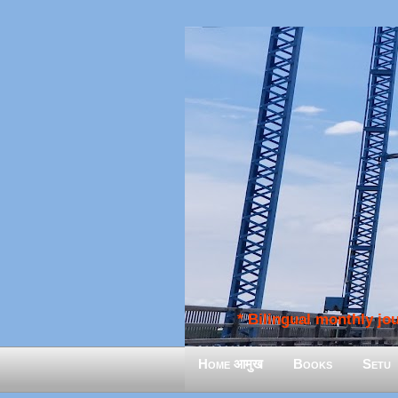
* Bilingual monthly jour
Home आमुख
Books
Setu