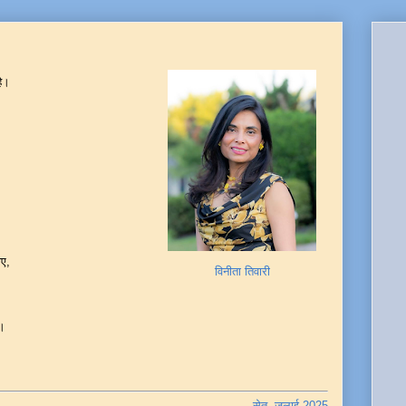
ै।
।
ाए,
विनीता तिवारी
ै।
सेतु, जुलाई 2025