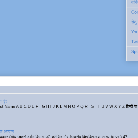
कवि
Cont
सेतु
You
Twi
Spo
 वृंद
rst Name A B C D E F G H I J K L M N O P Q R S T U V W X Y Z हिन्दी के र
रिक अवदान
कुमार (शोध छात्र) दर्शन विभाग, डॉ. हरीसिंह गौर केन्द्रीय विश्वविद्यालय, सागर (म.प्र.) 47...