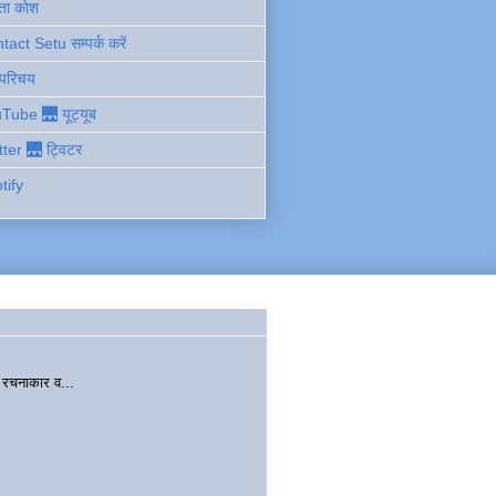
ता कोश
act Setu सम्पर्क करें
 परिचय
Tube 🌉 यूट्यूब
tter 🌉 ट्विटर
tify
चनाकार व...