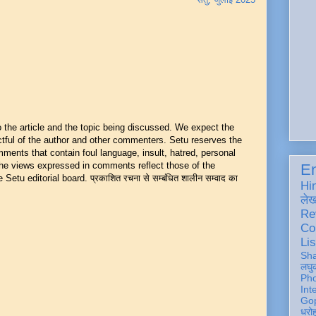
he article and the topic being discussed. We expect the
ful of the author and other commenters. Setu reserves the
mments that contain foul language, insult, hatred, personal
 The views expressed in comments reflect those of the
En
Setu editorial board. प्रकाशित रचना से सम्बंधित शालीन सम्वाद का
Hi
ले
Re
Co
Lis
Sh
लघु
Ph
Int
Gop
धरो