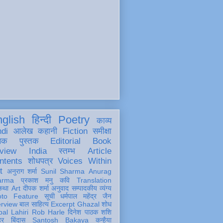
glish
हिन्दी
Poetry
काव्य
ndi
आलेख
कहानी
Fiction
समीक्षा
खक
पुस्तक
Editorial
Book
view
India
स्तम्भ
Article
ntents
शोधपत्र
Voices Within
t
अनुराग शर्मा
Sunil Sharma
Anurag
arma
प्रकाश मनु
कवि
Translation
कथा
Art
दीपक शर्मा
अनुवाद
सम्पादकीय
व्यंग्य
oto Feature
सूची
धर्मपाल महेंद्र जैन
erview
बाल साहित्य
Excerpt
Ghazal
शोध
al Lahiri
Rob Harle
दिनेश पाठक शशि
हर
बिंदास
Santosh Bakaya
कन्हैया