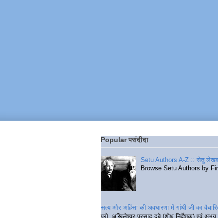
Popular पसंदीदा
Setu Authors A-Z :: सेतु लेखक
Browse Setu Authors by Fi
सत्य और अहिंसा की अवधारणा में गांधी जी का वैचा
प्रो. अखिलेश्वर प्रसाद दुबे (शोध निर्देशक) एवं अभय 