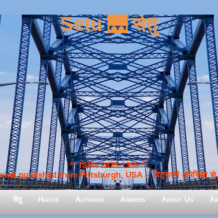
Setu 🌉 सेतु
** ISSN 2475-1359 **
nal published from Pittsburgh, USA :: पिट्सबर्ग अमेरिका से प
सेतु
Hiatus
Authors
Awards
About Us
Ar