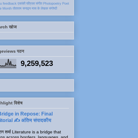
ku
feedback
एकांकी
पत्रिका
संगीत
Photopoetry
Poet
he Month
तोताराम सनाढ्य
मास के लेखक
संगोष्ठी
arch खोज
geviews पठन
9,259,523
hlight विशेष
Bridge in Repose: Final
torial ✍️ अंतिम संपादकीय
ाग शर्मा Literature is a bridge that
ns across borders, languages, and