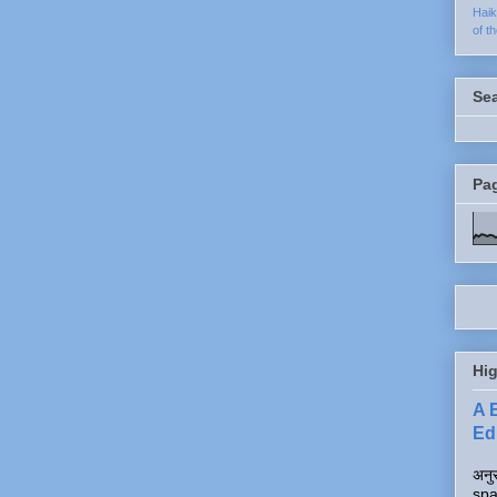
Hai
of t
Se
Pa
Hig
A 
Edi
अनुर
spa