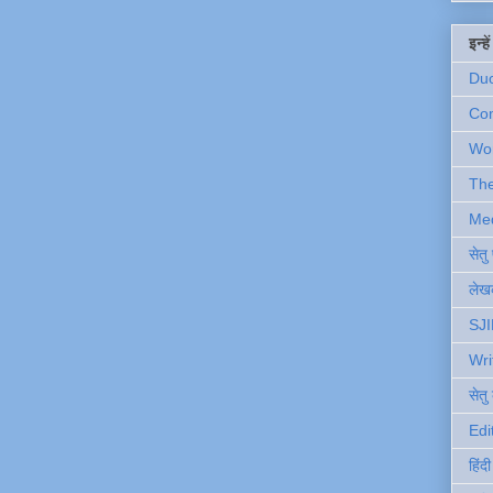
इन्ह
Du
Com
Wo
Th
Me
सेत
लेखक
SJI
Wri
सेतु
Edi
हिंद