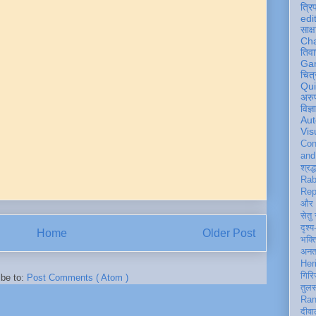
त्रि
edi
साक्ष
Ch
तिवा
Ga
चित्
Qu
अरु
विज्
Aut
Vis
Con
an
श्रद्
Rab
Rep
और 
सेतु
दृश्य
Home
Older Post
भक्
अन
Her
गिरि
ibe to:
Post Comments ( Atom )
तुल
Ran
दीवा