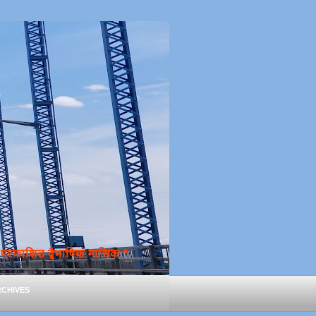
्रकाशित द्वैभाषिक मासिक *
chives