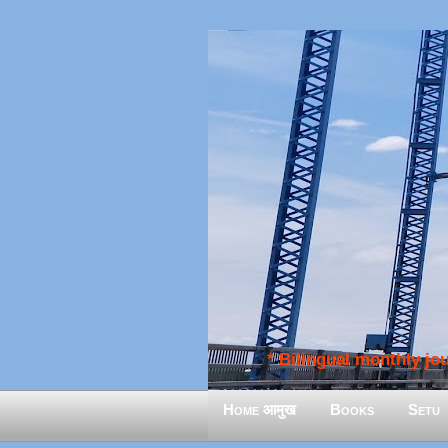
* Bilingual monthly jour
Home आमुख
Books
Setu