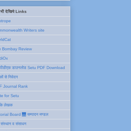
ें भी देखिये Links
otrope
monwealth Writers site
rldCat
e Bombay Review
diOx
ु पीडीएफ़ डाउनलोड Setu PDF Download
ों से निवेदन
F Journal Rank
te for Setu
 के लेखक
torial Board 🌉 सम्पादन मण्डल
ी संस्थान व संसाधन