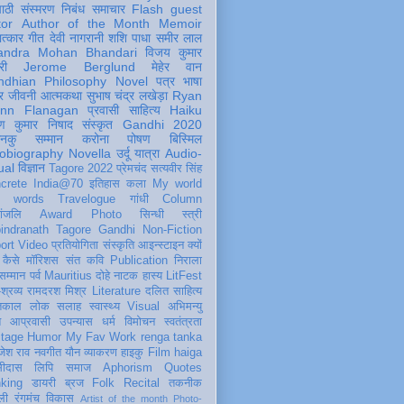
पाठी
संस्मरण
निबंध
समाचार
Flash
guest
tor
Author of the Month
Memoir
ात्कार
गीत
देवी नागरानी
शशि पाधा
समीर लाल
andra Mohan Bhandari
विजय कुमार
री
Jerome Berglund
मेहेर वान
ndhian Philosophy
Novel
पत्र
भाषा
र
जीवनी
आत्मकथा
सुभाष चंद्र लखेड़ा
Ryan
inn Flanagan
प्रवासी
साहित्य
Haiku
ण कुमार निषाद
संस्कृत
Gandhi 2020
ञानकु
सम्मान
करोना
पोषण
बिस्मिल
obiography
Novella
उर्दू
यात्रा
Audio-
ual
विज्ञान
Tagore 2022
प्रेमचंद
सत्यवीर सिंह
crete
India@70
इतिहास
कला
My world
d words
Travelogue
गांधी
Column
धांजलि
Award
Photo
सिन्धी
स्त्री
indranath Tagore
Gandhi
Non-Fiction
ort
Video
प्रतियोगिता
संस्कृति
आइन्स्टाइन
क्यों
कैसे
मॉरिशस
संत कवि
Publication
निराला
 सम्मान
पर्व
Mauritius
दोहे
नाटक
हास्य
LitFest
-श्रव्य
रामदरश मिश्र
Literature
दलित साहित्य
तिकाल
लोक
सलाह
स्वास्थ्य
Visual
अभिमन्यु
त
आप्रवासी
उपन्यास
धर्म
विमोचन
स्वतंत्रता
itage
Humor
My Fav Work
renga tanka
जेश राव
नवगीत
यौन
व्याकरण
हाइकु
Film
haiga
सीदास
लिपि
समाज
Aphorism
Quotes
king
डायरी
ब्रज
Folk
Recital
तकनीक
ली
रंगमंच
विकास
Artist of the month
Photo-