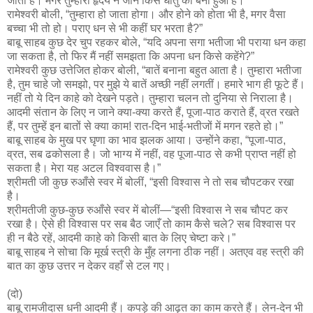
जाता है। मगर तुम्हारा हृदय न जाने किस धातु का बना हुआ है।”
रामेश्वरी बोली, “तुम्हारा हो जाता होगा। और होने को होता भी है, मगर वैसा
बच्चा भी तो हो। पराए धन से भी कहीं घर भरता है?”
बाबू साहब कुछ देर चुप रहकर बोले, “यदि अपना सगा भतीजा भी पराया धन कहा
जा सकता है, तो फिर मैं नहीं समझता कि अपना धन किसे कहेंगे?”
रामेश्वरी कुछ उत्तेजित होकर बोली, “बातें बनाना बहुत आता है। तुम्हारा भतीजा
है, तुम चाहे जो समझो, पर मुझे ये बातें अच्छी नहीं लगतीं। हमारे भाग ही फूटे हैं।
नहीं तो ये दिन काहे को देखने पड़ते। तुम्हारा चलन तो दुनिया से निराला है।
आदमी संतान के लिए न जाने क्या-क्या करते हैं, पूजा-पाठ कराते हैं, व्रत रखते
हैं, पर तुम्हें इन बातों से क्या काम! रात-दिन भाई-भतीजों में मगन रहते हो।”
बाबू साहब के मुख पर घृणा का भाव झलक आया। उन्होंने कहा, “पूजा-पाठ,
व्रत, सब ढकोसला है। जो भाग्य में नहीं, वह पूजा-पाठ से कभी प्राप्त नहीं हो
सकता है। मेरा यह अटल विश्ववास है।”
श्रीमती जी कुछ रुआँसे स्वर में बोलीं, “इसी विश्वास ने तो सब चौपटकर रखा
है।
श्रीमतीजी कुछ-कुछ रुआँसे स्वर में बोलीं—“इसी विश्वास ने सब चौपट कर
रखा है। ऐसे ही विश्वास पर सब बैठ जाएँ तो काम कैसे चले? सब विश्वास पर
ही न बैठे रहें, आदमी काहे को किसी बात के लिए चेष्टा करे।”
बाबू साहब ने सोचा कि मूर्ख स्त्री के मुँह लगना ठीक नहीं। अतएव वह स्त्री की
बात का कुछ उत्तर न देकर वहाँ से टल गए।
(दो)
बाबू रामजीदास धनी आदमी हैं। कपड़े की आढ़त का काम करते हैं। लेन-देन भी