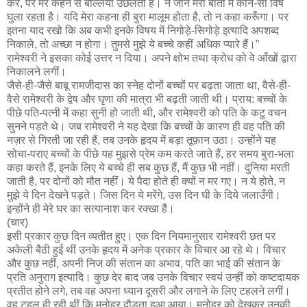
करे, पर मेरे कहने से बल्लियों उछलती है। न जाने मेरी बातों में कौन-सा विष
घुला रहता है। यदि मेरा कहना ही बुरा मालूम होता है, तो न कहा करूँगा। पर
इतना याद रखो कि अब कभी इनके विषय में निगोड़े-सिगोड़े इत्यादि अपशब्द
निकाले, तो अच्छा न होगा। तुमसे मुझे ये बच्चे कहीं अधिक प्यारे हैं।”
रामेश्वरी ने इसका कोई उत्तर न दिया। अपने क्षोभ तथा क्रोध को वे आँखों द्वारा
निकालने लगीं।
जैसे-ही-जैसे बाबू रामजीदास का स्नेह दोनों बच्चों पर बढ़ता जाता था, वैसे-ही-
वैसे रामेश्वरी के द्वेष और घृणा की मात्रा भी बढ़ती जाती थी। प्राय: बच्चों के
पीछे पति-पत्नी में कहा सुनी हो जाती थी, और रामेश्वरी को पति के कटु वचन
सुनने पड़ते थे। जब रामेश्वरी ने यह देखा कि बच्चों के कारण ही वह पति की
नज़र से गिरती जा रही हैं, तब उनके हृदय में बड़ा तूफ़ान उठा। उन्होंने यह
सोचा-पराए बच्चों के पीछे यह मुझसे प्रेम कम करते जाते हैं, हर समय बुरा-भला
कहा करते हैं, इनके लिए ये बच्चे ही सब कुछ हैं, मैं कुछ भी नहीं। दुनिया मरती
जाती है, पर दोनों को मौत नहीं। ये पैदा होते ही क्यों न मर गए। न ये होते, न
मुझे ये दिन देखने पड़ते। जिस दिन ये मरेंगे, उस दिन घी के दिये जलाउँगी।
इन्होंने ही मेरे घर का सत्यानाश कर रक्खा है।
(चार)
इसी प्रकार कुछ दिन व्यतीत हुए। एक दिन नियमानुसार रामेश्वरी छत पर
अकेली बैठी हुई थीं उनके हृदय में अनेक प्रकार के विचार आ रहे थे। विचार
और कुछ नहीं, अपनी निज की संतान का अभाव, पति का भाई की संतान के
प्रति अनुराग इत्यादि। कुछ देर बाद जब उनके विचार स्वयं उन्हीं को कष्टदायक
प्रतीत होने लगे, तब वह अपना ध्यान दूसरी और लगाने के लिए टहलने लगीं।
वह टहल ही रही थीं कि मनोहर दौड़ता हुआ आया। मनोहर को देखकर उनकी