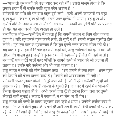
—“आज तो तुम बच्चों को बड़ा प्यार कर रही थीं। इससे मालूम होता है कि
तुम्हारे हृदय में भी उनके प्रति कुछ प्रेम अवश्य है।”
रामेश्वरी को पति की यह बात बहुत बुरी लगी। उन्हें अपनी कमज़ोरी पर बड़ा
दु:ख हुआ। केवल दु:ख ही नहीं, अपने उपर क्रोध भी आया। वह दु:ख और
क्रोध पति के उक्त वाक्य से और भी बढ़ गया। उनकी कमज़ोरी पति पर प्रकट
हो गई, यह बात उनके लिए असह्य हो उठी।
रामजीदास बोले—“इसीलिए मैं कहता हूँ कि अपनी संतान के लिए सोच करना
वृथा है। यदि तुम इनसे प्रेम करने लगो, तो तुम्हें ये ही अपनी संतान प्रतीत होने
लगेंगे। मुझे इस बात से प्रसन्नता है कि तुम इनसे स्नेह करना सीख रही हो।”
यह बात बाबू साहब ने नितांत हृदय से कही थी, परंतु रामेश्वरी को इसमें व्यंग की
तीक्ष्ण गंध मालूम हुई। उन्होंने कुढ़कर मन में कहा—“इन्हें मौत भी नहीं आती।
मर जाएँ, पाप कटे! आठों पहर आँखों के सामने रहने से प्यार को जी ललचा ही
उठता है। इनके मारे कलेजा और भी जला करता है।”
बाबू साहब ने पत्नी को मौन देखकर कहा—“अब झेंपने से क्या लाभ। अपने प्रेम
को छिपाने की चेष्टा करना व्यर्थ है। छिपाने की आवश्यकता भी नहीं।”
रामेश्वरी जल-भुनकर बोलीं—“मुझे क्या पड़ी है, जो मैं प्रेम करूँगी? तुम्हीं को
मुबारक रहे। निगोड़े आप ही आ-आ के घुसते हैं। एक घर में रहने में कभी-कभी
हँसना बोलना पड़ता ही है। अभी परसों ज़रा यूँ ही ढकेल दिया, उस पर तुमने
सैकड़ों बातें सुनाईं। संकट में प्राण हैं, न यों चैन, न वों चैन।”
बाबू साहब को पत्नी के वाक्य सुनकर बड़ा क्रोध आया। उन्होंने कर्कश स्वर में
कहा—“न जाने कैसे हृदय की स्त्री है! अभी अच्छी-ख़ासी बैठी बच्चों से प्यार कर
रही थी। मेरे आते ही गिरगिट की तरह रंग बदलने लगी। अपनी इच्छा से चाहे जो