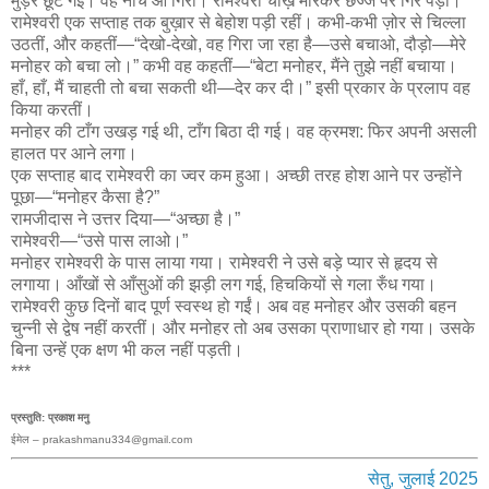
मुँड़ेर छूट गई। वह नीचे आ गिरा। रामेश्वरी चीख़ मारकर छज्जे पर गिर पड़ीं।
रामेश्वरी एक सप्ताह तक बुख़ार से बेहोश पड़ी रहीं। कभी-कभी ज़ोर से चिल्ला
उठतीं, और कहतीं—“देखो-देखो, वह गिरा जा रहा है—उसे बचाओ, दौड़ो—मेरे
मनोहर को बचा लो।” कभी वह कहतीं—“बेटा मनोहर, मैंने तुझे नहीं बचाया।
हाँ, हाँ, मैं चाहती तो बचा सकती थी—देर कर दी।” इसी प्रकार के प्रलाप वह
किया करतीं।
मनोहर की टाँग उखड़ गई थी, टाँग बिठा दी गई। वह क्रमश: फिर अपनी असली
हालत पर आने लगा।
एक सप्ताह बाद रामेश्वरी का ज्वर कम हुआ। अच्छी तरह होश आने पर उन्होंने
पूछा—“मनोहर कैसा है?”
रामजीदास ने उत्तर दिया—“अच्छा है।”
रामेश्वरी—“उसे पास लाओ।”
मनोहर रामेश्वरी के पास लाया गया। रामेश्वरी ने उसे बड़े प्यार से हृदय से
लगाया। आँखों से आँसुओं की झड़ी लग गई, हिचकियों से गला रुँध गया।
रामेश्वरी कुछ दिनों बाद पूर्ण स्वस्थ हो गईं। अब वह मनोहर और उसकी बहन
चुन्नी से द्वेष नहीं करतीं। और मनोहर तो अब उसका प्राणाधार हो गया। उसके
बिना उन्हें एक क्षण भी कल नहीं पड़ती।
***
प्रस्तुति: प्रकाश मनु
ईमेल – prakashmanu334@gmail.com
सेतु, जुलाई 2025