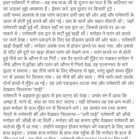
इधर रामेश्वरी ने सोचा—यह सब ताऊ जी के दुलार का फल है कि बालिश्त भर
का लड़का मुझे धमकाता है। ईश्वर करे, इस दुलार पर बिजली टूटे।
उसी समय आकाश से एक पतंग कटकर उसी छत की ओर आई और रामेश्वरी के
ऊपर से होती हुई छज्जे की ओर गई। छत के चारों ओर चहार-दीवारी थी। जहाँ
रामेश्वरी खड़ी हुई थीं, केवल वहाँ पर एक द्वार था, जिससे छज्जे पर आ-जा
सकते थे। रामेश्वरी उस द्वार से सटी हुई खड़ी थीं। मनोहर ने पतंग को छज्जे
पर जाते देखा। पतंग पकड़ने के लिए वह दौड़कर छज्जे की ओर चला। रामेश्वरी
खड़ी देखती रहीं। मनोहर उसके पास से होकर छज्जे पर चला गया, और उससे
दो फीट की दूरी पर खड़ा होकर पतंग को देखने लगा। पतंग छज्जे पर से होती
हुई नीचे घर के आँगन में जा गिरी। एक पैर छज्जे की मुँड़ेर पर रखकर मनोहर ने
नीचे आँगन में झाँका और पतंग को आँगन में गिरते देख, वह प्रसन्नता के मारे
फूला न समाया। वह नीचे जाने के लिए शीघ्रता से घूमा, परंतु घूमते समय मुँड़ेर
पर से उसका पैर फिसल गया। वह नीचे की ओर चला। नीचे जाते-जाते उसके
दोनों हाथों में मुँड़ेर आ गई। वह उसे पकड़कर लटक गया और रामेश्वरी की ओर
देखकर चिल्लाया “ताई!”
रामेश्वरी ने धड़कते हुए हृदय से इस घटना को देखा। उनके मन में आया कि
अच्छा है, मरने दो, सदा का पाप कट जाएगा। यही सोचकर वह एक क्षण रूकीं।
इधर मनोहर के हाथ मुँड़ेर पर से फिसलने लगे। वह अत्यंत भय तथा करुण
नेत्रों से रामेश्वरी की ओर देखकर चिल्लाया—“अरी ताई!” रामेश्वरी की आँखें
मनोहर की आँखों से जा मिलीं। मनोहर की वह करुण दृष्टि देखकर रामेश्वरी का
कलेजा मुँह में आ गया। उन्होंने व्याकुल होकर मनोहर को पकड़ने के लिए अपना
हाथ बढ़ाया। उनका हाथ मनोहर के हाथ तक पहुँचा ही कि मनोहर के हाथ से