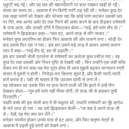
भृकुटी चढ़ गई। और वह छत की चहारदीवारी पर हाथ रखकर खड़ी हो गईं।
संध्या का समय था। आकाश में रंग-बिरंगी पतंगें उड़ रही थीं। मनोहर कुछ देर
तक खड़ा पतंगों को देखता और सोचता रहा कि कोई पतंग कटकर उसकी छत
पर गिरे, क्या आनंद आवे! देर तक गिरने की आशा करने के बाद दौड़कर रामेश्वरी
के पास आया, और उनकी टाँगों में लिपटकर बोला—“ताई, हमें पतंग मँगा दो।”
रामेश्वरी ने झिड़ककर कहा—“चल हट, अपने ताऊ से माँग जाकर।”
मनोहर कुछ अप्रतिभ-सा होकर फिर आकाश की ओर ताकने लगा। थोड़ी देर
बाद उससे फिर रहा न गया। इस बार उसने बड़े लाड़ में आकर अत्यंत करूण
स्वर में कहा—“ताई मँगा दो, हम भी उड़ाएँगे।”
इस बार उसकी भोली प्रार्थना से रामेश्वरी का कलेजा कुछ पसीज गया। वह
कुछ देर तक उसकी ओर स्थिर दृष्टि से देखती रही। फिर उन्होंने एक लंबी साँस
लेकर मन ही मन कहा-यह मेरा पुत्र होता तो आज मुझसे बढ़कर भाग्यवान स्त्री
संसार में दूसरी न होती। निगोड़ा-मरा कितना सुंदर है, और कैसी प्यारी-प्यारी
बातें करता है। यही जी चाहता है कि उठाकर छाती से लगा लें।
यह सोचकर वह उसके सिर पर हाथ फेरने वाली थीं कि इतने में उन्हें मौन
देखकर बोला—“तुम हमें पतंग नहीं मँगवा दोगी, तो ताऊ जी से कहकर तुम्हें
पिटवाएँगे।”
यद्यपि बच्चे की इस भोली बात में भी मधुरता थी, तथापि रामेश्वरी का मुँह क्रोध
के मारे लाल हो गया। वह उसे झिड़ककर बोलीं—“जा कह दे अपने ताऊ जी
से। देखें, वह मेरा क्या कर लेंगे।”
मनोहर भयभीत होकर उनके पास से हट आया, और फिर सतृष्ण नेत्रों से
आकाश में उड़ती हुई पतंगों को देखने लगा।