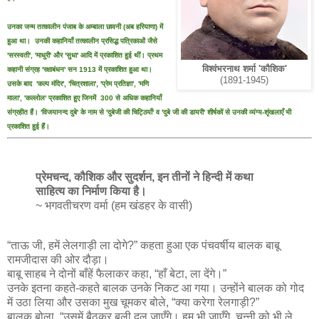
उनका जन्म तत्कालीन पंजाब के अम्बाला छावनी (अब हरियाणा) में
हुआ था। उनकी कहानियाँ तत्कालीन प्रसिद्ध पत्रिकाओं जैसे
'सरस्वती', 'माधुरी' और 'सुधा' आदि में प्रकाशित हुई थीं। प्रथम
विश्वंभरनाथ शर्मा 'कौशिक'
कहानी संग्रह 'रक्षाबंधन' सन 1913 में प्रकाशित हुआ था।
(1891-1945)
उसके बाद 'कल्प मंदिर', 'चित्रशाला', 'प्रेम प्रतिज्ञा', 'मणि
माला', 'कल्लोल' प्रकाशित हुए जिनमें 300 से अधिक कहानियाँ
संग्रहीत हैं। 'विजयानन्द दुबे' के नाम से 'दुबेजी की चिट्ठियाँ' व 'दुबे जी की डायरी' शीर्षकों से उनकी व्यंग्य-शृंखलाएँ भी
प्रकाशित हुई हैं।
प्रेमचन्द, कौशिक और सुदर्शन, इन तीनों ने हिन्दी में कथा
साहित्य का निर्माण किया है।
~ भगवतीचरण वर्मा (हम खंडहर के वासी)
“ताऊ जी, हमें लेलगाड़ी ला दोगे?” कहता हुआ एक पंचवर्षीय बालक बाबू
रामजीदास की ओर दौड़ा।
बाबू साहब ने दोनों बाँहें फैलाकर कहा, “हाँ बेटा, ला देंगे।”
उनके इतना कहते-कहते बालक उनके निकट आ गया। उन्होंने बालक को गोद
में उठा लिया और उसका मुख चूमकर बोले, “क्या करेगा रेलगाड़ी?”
बालक बोला, “उसमें बैठकर बली दूल जाएँगे। हम भी जाएँगे, चुन्नी को भी ले