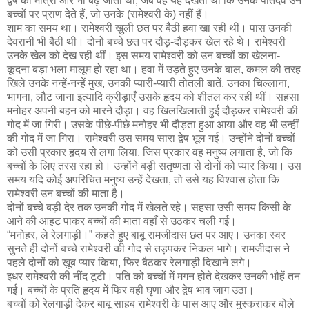
द्वेष की मात्रा और भी बढ़ जाती थी, जब वह यह देखती थीं कि उनके पतिदेव उन
बच्चों पर प्राण देते हैं, जो उनके (रामेश्वरी के) नहीं हैं।
शाम का समय था। रामेश्वरी खुली छत पर बैठी हवा खा रही थीं। पास उनकी
देवरानी भी बैठी थी। दोनों बच्चे छत पर दौड़-दौड़कर खेल रहे थे। रामेश्वरी
उनके खेल को देख रही थीं। इस समय रामेश्वरी को उन बच्चों का खेलना-
कूदना बड़ा भला मालूम हो रहा था। हवा में उड़ते हुए उनके बाल, कमल की तरह
खिले उनके नन्हें-नन्हें मुख, उनकी प्यारी-प्यारी तोतली बातें, उनका चिल्लाना,
भागना, लौट जाना इत्यादि क्रीड़ाएँ उसके हृदय को शीतल कर रहीं थीं। सहसा
मनोहर अपनी बहन को मारने दौड़ा। वह खिलखिलाती हुई दौड़कर रामेश्वरी की
गोद में जा गिरी। उसके पीछे-पीछे मनोहर भी दौड़ता हुआ आया और वह भी उन्हीं
की गोद में जा गिरा। रामेश्वरी उस समय सारा द्वेष भूल गई। उन्होंने दोनों बच्चों
को उसी प्रकार हृदय से लगा लिया, जिस प्रकार वह मनुष्य लगाता है, जो कि
बच्चों के लिए तरस रहा हो। उन्होंने बड़ी सतृष्णता से दोनों को प्यार किया। उस
समय यदि कोई अपरिचित मनुष्य उन्हें देखता, तो उसे यह विश्वास होता कि
रामेश्वरी उन बच्चों की माता है।
दोनों बच्चे बड़ी देर तक उनकी गोद में खेलते रहे। सहसा उसी समय किसी के
आने की आहट पाकर बच्चों की माता वहाँ से उठकर चली गई।
“मनोहर, ले रेलगाड़ी।” कहते हुए बाबू रामजीदास छत पर आए। उनका स्वर
सुनते ही दोनों बच्चे रामेश्वरी की गोद से तड़पकर निकल भागे। रामजीदास ने
पहले दोनों को ख़ूब प्यार किया, फिर बैठकर रेलगाड़ी दिखाने लगे।
इधर रामेश्वरी की नींद टूटी। पति को बच्चों में मगन होते देखकर उनकी भौहें तन
गईं। बच्चों के प्रति हृदय में फिर वही घृणा और द्वेष भाव जाग उठा।
बच्चों को रेलगाड़ी देकर बाबू साहब रामेश्वरी के पास आए और मुस्कराकर बोले