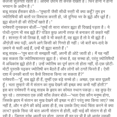
कलेजा सुलगता रहता है। आदमी उपाय तो करके देखता है। फिर होना न होना
भगवान के अधीन है।”
बाबू साहब हँसकर बोले—“तुम्हारी जैसी सीधी स्त्री भी क्या कहूँ? तुम इन
ज्योतिषियों की बातों पर विश्वास करती हो, जो दुनिया भर के झूठे और धूर्त हैं।
झूठ बोलने ही की रोटियाँ खाते हैं।”
रामेश्वरी तुनककर बोलीं—“तुम्हें तो सारा संसार झूठा ही दिखाई पड़ता है। ये
पोथी-पुराण भी सब झूठे हैं? पंडित कुछ अपनी तरफ़ से बनाकर तो कहते नहीं
हैं। शास्त्र में जो लिखा है, वही वे भी कहते हैं, वह झूठा है तो वे भी झूठे हैं।
अँग्रेज़ी क्या पढ़ी, अपने आगे किसी को गिनते ही नहीं। जो बातें बाप-दादे के
ज़माने से चली आई हैं, उन्हें भी झूठा बताते हैं।”
बाबू साहब—“तुम बात तो समझती नहीं, अपनी ही ओटे जाती हो। मैं यह नहीं
कह सकता कि ज्योतिषशास्त्र झूठा है। संभव है, वह सच्चा हो, परंतु ज्योतिषियों
में अधिकांश झूठे होते हैं। उन्हें ज्योतिष का पूर्ण ज्ञान तो होता नहीं, दो-एक छोटी-
मोटी पुस्तकें पढ़कर ज्योतिषी बन बैठते हैं और लोगों को ठगतें फिरते हैं। ऐसी
दशा में उनकी बातों पर कैसे विश्वास किया जा सकता है?”
रामेश्वरी—“हूँ, सब झूठे ही हैं, तुम्हीं एक बड़े सच्चे हो। अच्छा, एक बात पूछती
हूँ। भला तुम्हारे जी में संतान का मुख देखने की इच्छा क्या कभी नहीं होती?”
इस बार रामेश्वरी ने बाबू साहब के हृदय का कोमल स्थान पकड़ा। वह कुछ देर
चुप रहे। तत्पश्चात एक लंबी साँस लेकर बोले—“भला ऐसा कौन मनुष्य होगा,
जिसके हृदय में संतान का मुख देखने की इच्छा न हो? परंतु क्या किया जाए? जब
नहीं है, और न होने की कोई आशा ही है, तब उसके लिए व्यर्थ चिंता करने से क्या
लाभ? इसके सिवा जो बात अपनी संतान से होती, वही भाई की संतान से हो भी
रही है। जितना स्नेह अपनी पर होता, उतना ही इन पर भी है जो आनंद उसकी