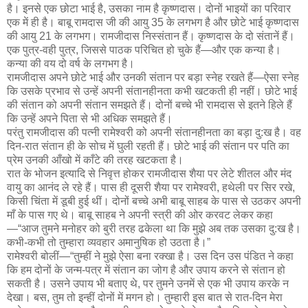
है। इनसे एक छोटा भाई है, उसका नाम है कृष्णदास। दोनों भाइयों का परिवार
एक में ही है। बाबू रामदास जी की आयु 35 के लगभग है और छोटे भाई कृष्णदास
की आयु 21 के लगभग। रामजीदास निस्संतान हैं। कृष्णदास के दो संतानें हैं।
एक पुत्र-वही पुत्र, जिससे पाठक परिचित हो चुके हैं—और एक कन्या है।
कन्या की वय दो वर्ष के लगभग है।
रामजीदास अपने छोटे भाई और उनकी संतान पर बड़ा स्नेह रखते हैं—ऐसा स्नेह
कि उसके प्रभाव से उन्हें अपनी संतानहीनता कभी खटकती ही नहीं। छोटे भाई
की संतान को अपनी संतान समझते हैं। दोनों बच्चे भी रामदास से इतने हिले हैं
कि उन्हें अपने पिता से भी अधिक समझते हैं।
परंतु रामजीदास की पत्नी रामेश्वरी को अपनी संतानहीनता का बड़ा दु:ख है। वह
दिन-रात संतान ही के सोच में घुली रहती हैं। छोटे भाई की संतान पर पति का
प्रेम उनकी आँखो में काँटे की तरह खटकता है।
रात के भोजन इत्यादि से निवृत्त होकर रामजीदास शैया पर लेटे शीतल और मंद
वायु का आनंद ले रहे हैं। पास ही दूसरी शैया पर रामेश्वरी, हथेली पर सिर रखे,
किसी चिंता में डूबी हुई थीं। दोनों बच्चे अभी बाबू साहब के पास से उठकर अपनी
माँ के पास गए थे। बाबू साहब ने अपनी स्त्री की ओर करवट लेकर कहा
—“आज तुमने मनोहर को बुरी तरह ढकेला था कि मुझे अब तक उसका दु:ख है।
कभी-कभी तो तुम्हारा व्यवहार अमानुषिक हो उठता है।”
रामेश्वरी बोलीं—“तुम्हीं ने मुझे ऐसा बना रक्खा है। उस दिन उस पंडित ने कहा
कि हम दोनों के जन्म-पत्र में संतान का जोग है और उपाय करने से संतान हो
सकती है। उसने उपाय भी बताए थे, पर तुमने उनमें से एक भी उपाय करके न
देखा। बस, तुम तो इन्हीं दोनों में मगन हो। तुम्हारी इस बात से रात-दिन मेरा