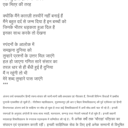
एक मित्र की तरह
क्योंकि मैंने काग़ज़ी तस्वीरें नहीं बनाई हैं
मैंने बहुत दर्द से जन्म दिया है इन बच्चों को
जिनके भीतर धड़कता हुआ दिल है
इनका साथ करके तो देखना
स्पंदनों के आलोक में
समझना दुनिया को
तुम्हारे प्रश्नों के उत्तर मिल जाएंगे
हल हो जाएगा गणित सारे संसार का
तरल धार से ही बँधी हुई है दुनिया
मैं न रहूंगी तो भी
मेरे शब्द तुम्हारे पास जाएंगे
***
अंजना वर्मा समकालीन हिन्दी रचना-संसार की जानी-मानी कवि-कथाकार एवं गीतकार हैं, जिनकी विभिन्न विधाओं में छब्बीस
पुस्तकें प्रकाशित हो चुकी हैं। नीतीश्वर महाविद्यालय, मुज़फ्फरपुर (बी आर ए बिहार विश्वविद्यालय) की पूर्व प्रोफेसर एवं हिन्दी
विभागाध्यक्ष अंजना वर्मा के साहित्य पर शोध हो चुका है तथा कई विश्वविद्यालयों में अभी शोध-कार्य चल भी रहे हैं। इनकी
रचनाओं के अनुवाद अंग्रेजी के साथ-साथ मराठी, मलयालम, कन्नड़ तथा नेपाली भाषाओं में हो चुके हैं। इनकी कहानी
ये अनेक वर्षो तक 'चौराहा' पत्रिका का
मराठवाड़ा विश्वविद्यालय के स्नातक पाठ्यक्रम में सम्मिलित की गई है।
संपादन एवं प्रकाशन करती रहीं। इनकी साहित्यिक सेवा के लिए इन्हें अनेक सम्मानों से विभूषित