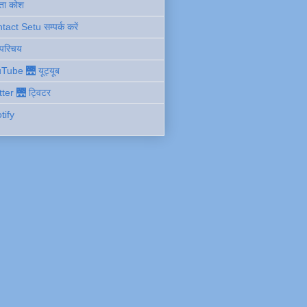
ता कोश
act Setu सम्पर्क करें
 परिचय
Tube 🌉 यूट्यूब
tter 🌉 ट्विटर
tify