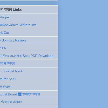
ें भी देखिये Links
otrope
monwealth Writers site
rldCat
e Bombay Review
diOx
ु पीडीएफ़ डाउनलोड Setu PDF Download
ों से निवेदन
F Journal Rank
te for Setu
 के लेखक
torial Board 🌉 सम्पादन मण्डल
ी संस्थान व संसाधन