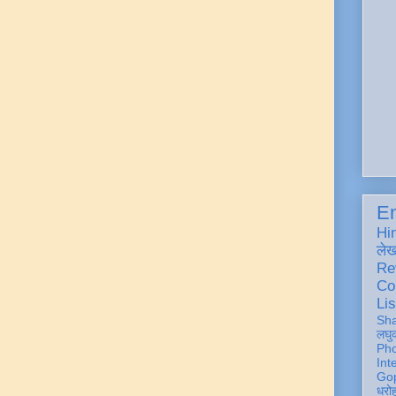
En
Hi
ले
Re
Co
Lis
Sh
लघु
Ph
Int
Gop
धरो