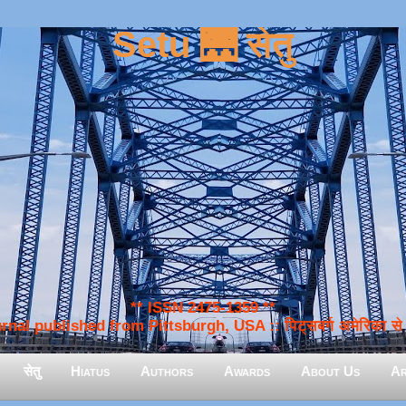
Setu 🌉 सेतु
** ISSN 2475-1359 **
nal published from Pittsburgh, USA :: पिट्सबर्ग अमेरिका से प
सेतु
Hiatus
Authors
Awards
About Us
Ar