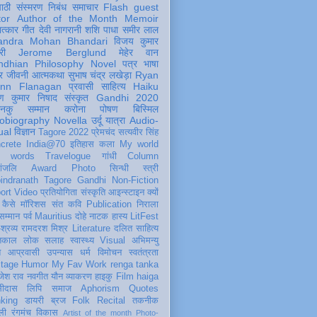
पाठी
संस्मरण
निबंध
समाचार
Flash
guest
tor
Author of the Month
Memoir
ात्कार
गीत
देवी नागरानी
शशि पाधा
समीर लाल
andra Mohan Bhandari
विजय कुमार
री
Jerome Berglund
मेहेर वान
ndhian Philosophy
Novel
पत्र
भाषा
र
जीवनी
आत्मकथा
सुभाष चंद्र लखेड़ा
Ryan
inn Flanagan
प्रवासी
साहित्य
Haiku
ण कुमार निषाद
संस्कृत
Gandhi 2020
ञानकु
सम्मान
करोना
पोषण
बिस्मिल
obiography
Novella
उर्दू
यात्रा
Audio-
ual
विज्ञान
Tagore 2022
प्रेमचंद
सत्यवीर सिंह
crete
India@70
इतिहास
कला
My world
d words
Travelogue
गांधी
Column
धांजलि
Award
Photo
सिन्धी
स्त्री
indranath Tagore
Gandhi
Non-Fiction
ort
Video
प्रतियोगिता
संस्कृति
आइन्स्टाइन
क्यों
कैसे
मॉरिशस
संत कवि
Publication
निराला
 सम्मान
पर्व
Mauritius
दोहे
नाटक
हास्य
LitFest
-श्रव्य
रामदरश मिश्र
Literature
दलित साहित्य
तिकाल
लोक
सलाह
स्वास्थ्य
Visual
अभिमन्यु
त
आप्रवासी
उपन्यास
धर्म
विमोचन
स्वतंत्रता
itage
Humor
My Fav Work
renga tanka
जेश राव
नवगीत
यौन
व्याकरण
हाइकु
Film
haiga
सीदास
लिपि
समाज
Aphorism
Quotes
king
डायरी
ब्रज
Folk
Recital
तकनीक
ली
रंगमंच
विकास
Artist of the month
Photo-