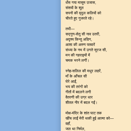
धँस गया मासूम उजास,
संशयों के शूल
सपनों की मृदुल कलियों को
चीरते हुए गुजरते रहे।
तभी—
सद्गुण-सेतु सी नाव उतरी,
अदृश्य किन्तु अडिग,
आशा की अरुण पतवारें
संध्या के नभ में उगते सूरज सी,
मन की गहराइयों में
चमक भरने लगीं।
स्नेह-सलिल की मधुर लहरें,
माँ के आँचल सी
घेरे आईं,
भय की तरंगों को
गीतों में बदलने लगी
वैतरणी की उग्र धार
शीतल नीर में बदल गईं।
मोक्ष-मंदिर के शांत घाट तक
खींच लाईं मेरी थकी हुई आत्मा को—
वहाँ,
जल था निर्मल,