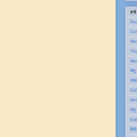
इन्ह
Du
Com
Wo
Th
Me
सेत
लेखक
SJI
Wri
सेतु
Edi
हिंद