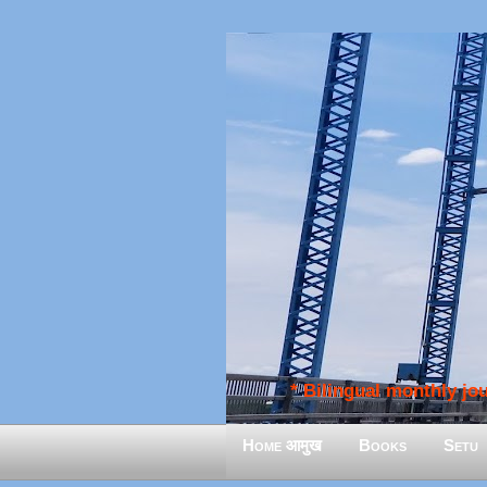
* Bilingual monthly jour
Home आमुख
Books
Setu