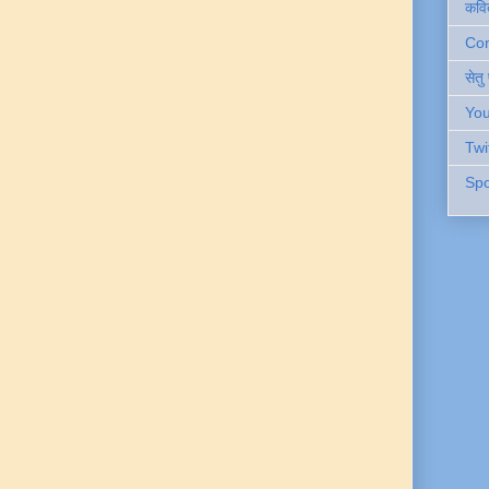
कवि
Cont
सेतु
You
Twi
Spo