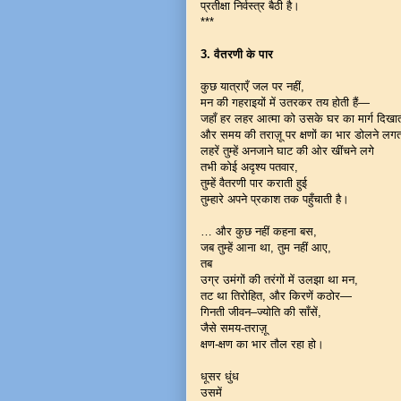
प्रतीक्षा निर्वस्त्र बैठी है।
***
3. वैतरणी के पार
कुछ यात्राएँ जल पर नहीं,
मन की गहराइयों में उतरकर तय होती हैं—
जहाँ हर लहर आत्मा को उसके घर का मार्ग दिखात
और समय की तराज़ू पर क्षणों का भार डोलने लगत
लहरें तुम्हें अनजाने घाट की ओर खींचने लगे
तभी कोई अदृश्य पतवार,
तुम्हें वैतरणी पार कराती हुई
तुम्हारे अपने प्रकाश तक पहुँचाती है।
… और कुछ नहीं कहना बस,
जब तुम्हें आना था, तुम नहीं आए,
तब
उग्र उमंगों की तरंगों में उलझा था मन,
तट था तिरोहित, और किरणें कठोर—
गिनती जीवन–ज्योति की साँसें,
जैसे समय-तराज़ू
क्षण-क्षण का भार तौल रहा हो।
धूसर धुंध
उसमें