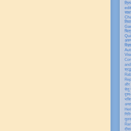
त्रि
edi
साक्ष
Ch
तिवा
Ga
चित्
Qu
अरु
विज्
Aut
Vis
Con
an
श्रद्
Rab
Rep
और 
सेतु
दृश्य
भक्
अन
Her
गिरि
तुल
Ran
दीवा