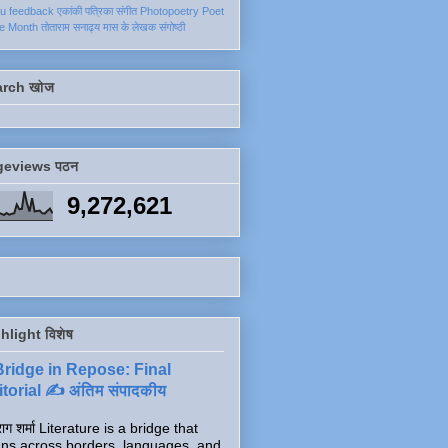
ku
feedback
एकांकी
पत्रिका
संगीत
Photopoetry
Poet
he Month
तोताराम सनाढ्य
मास के लेखक
संगोष्ठी
arch खोज
geviews पठन
9,272,621
hlight विशेष
Bridge in Repose: Final
torial ✍️ अंतिम संपादकीय
ाग शर्मा Literature is a bridge that
ns across borders, languages, and