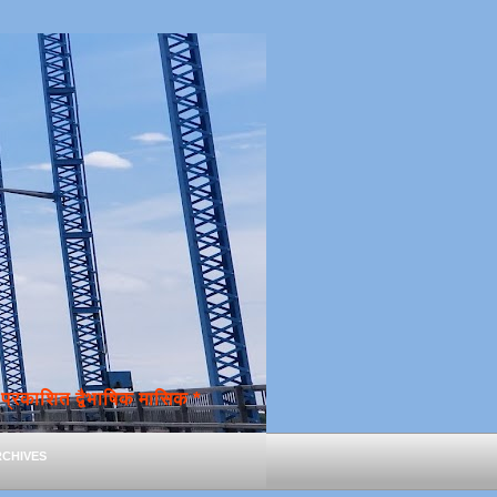
्रकाशित द्वैभाषिक मासिक *
chives