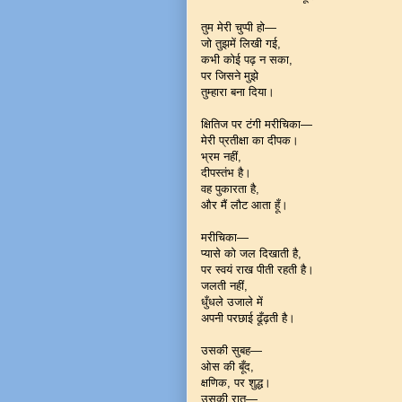
तुम मेरी चुप्पी हो—
जो तुझमें लिखी गई,
कभी कोई पढ़ न सका,
पर जिसने मुझे
तुम्हारा बना दिया।
क्षितिज पर टंगी मरीचिका—
मेरी प्रतीक्षा का दीपक।
भ्रम नहीं,
दीपस्तंभ है।
वह पुकारता है,
और मैं लौट आता हूँ।
मरीचिका—
प्यासे को जल दिखाती है,
पर स्वयं राख पीती रहती है।
जलती नहीं,
धुँधले उजाले में
अपनी परछाई ढूँढ़ती है।
उसकी सुबह—
ओस की बूँद,
क्षणिक, पर शुद्ध।
उसकी रात—