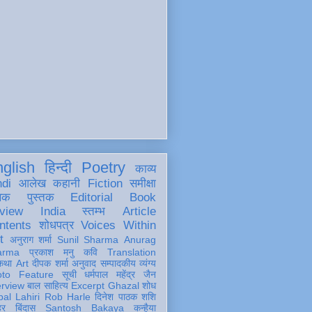
glish
हिन्दी
Poetry
काव्य
ndi
आलेख
कहानी
Fiction
समीक्षा
खक
पुस्तक
Editorial
Book
view
India
स्तम्भ
Article
ntents
शोधपत्र
Voices Within
t
अनुराग शर्मा
Sunil Sharma
Anurag
arma
प्रकाश मनु
कवि
Translation
कथा
Art
दीपक शर्मा
अनुवाद
सम्पादकीय
व्यंग्य
oto Feature
सूची
धर्मपाल महेंद्र जैन
erview
बाल साहित्य
Excerpt
Ghazal
शोध
al Lahiri
Rob Harle
दिनेश पाठक शशि
हर
बिंदास
Santosh Bakaya
कन्हैया