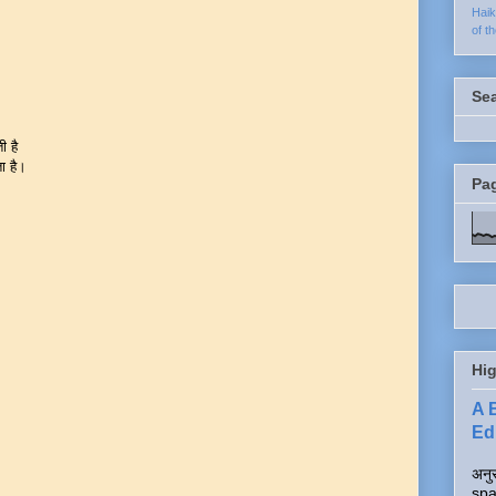
Hai
of t
Se
ी है
ा है।
Pa
Hig
A 
Edi
अनुर
spa