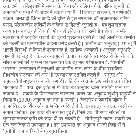
अकादमी। रंडिड्रगषि में समाज के निम्न और दलित वर्ग के जीवितानुभवों को
समकालीन यथार्थ के संदर्भ में उकेरा गया है। शिल्पगात सरलता, यथार्थवादी
अंकन, जनवादी चिंतन आदि की दृष्टि से इस उपन्यास की सृजनात्मक गरिमा
प्राय: प्रेमचन्दीय कृतियों के संवेदन से मिलती-जुलती है। यह तुलनात्मक
अध्ययन का क्षेत्र है जिसकी ओर यहाँ इंगित करना समीचीन होगा। चेम्मीन
मलयालम से अनूदित तकषी की दूसरी प्रख्यात कृति है। कई आलोचक चेम्मीन
को तकषी का मास्टरपीस कहना पसंद करते है। चेम्मीन का अनुवाद (1959) में
भारती विद्यार्थी ने किया है प्रकाशक है, साहित्य अकादमी। अनुवाद 'मछुआरे'
नाम से प्रसिद्ध है। केरल के समुद्री किनारे पर रहनेवाले मछुआरों के जीवन के
नीरव सपनों की भूमिका पर पल्लवित एक त्रासद प्रेमाख्यान है. “चेम्मीन”।
'अरयन" (मलयालम में मछुआरों का जातीय नाम) लोगों के बीच प्रचलित
मिथकीय संस्कारों की ओर भी उपन्यासकार इंगित करते है। समुद्र और
समुद्रजीवी मछुआरों का जीवन-परिवेश हिन्दी-जगत के लिए सर्वथा अपरिचित
भावजगत है। अतः इस दृष्टि से भी कृति का अनुवाद खास उपयोगी माना जा
सकता है। तकषी के विशालकाय उपन्यास 'कयर' का अनुवाद सुधांशु चतुर्वेदी ने
किया है (1990) अनुवाद का नाम है 'रस्सी'। केरलीय मध्यवर्गीय जीवन में
राजनैतिक, आर्थिक और सामाजिक परिवर्तनों के कथासुत्रों को एक रस्सी के
समान पिरोकर, इस कृति की संरचना हुई है, जिसे एक 'पीरियड नॉवल' या
युगाख्यानपरक कृति की संज्ञा दी जा सकती है। 'तोटिट्युडे मकन' तकषी का
एक क्रांतिकारी उपन्यास है। इस उपन्यास का अनुवाद भारती विद्यार्थी ने
'चुनौती' नाम से हिन्दी में प्रस्तुत किया।