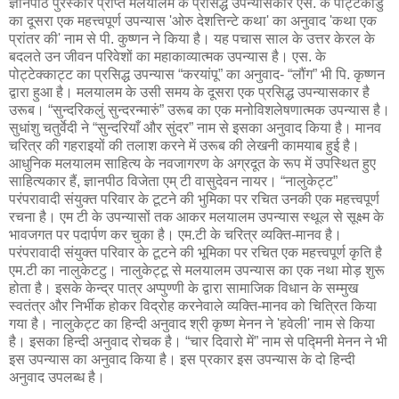
ज्ञानपीठ पुरस्कार प्राप्त मलयालम के प्रसिद्ध उपन्यासकार एस. के पोट्टकाडु
का दूसरा एक महत्त्वपूर्ण उपन्यास 'ओरु देशत्तिन्टे कथा' का अनुवाद 'कथा एक
प्रांतर की' नाम से पी. कुष्णन ने किया है। यह पचास साल के उत्तर केरल के
बदलते उन जीवन परिवेशों का महाकाव्यात्मक उपन्यास है। एस. के
पोट्टेक्काट्ट का प्रसिद्ध उपन्यास “करयांपू” का अनुवाद- “लौंग” भी पि. कृष्णन
द्वारा हुआ है। मलयालम के उसी समय के दूसरा एक प्रसिद्ध उपन्यासकार है
उरूब। “सुन्दरिकलुं सुन्दरन्मारुं” उरूब का एक मनोविशलेषणात्मक उपन्यास है।
सुधांशु चतुर्वेदी ने “सुन्दरियाँ और सुंदर” नाम से इसका अनुवाद किया है। मानव
चरित्र की गहराइयों की तलाश करने में उरूब की लेखनी कामयाब हुई है।
आधुनिक मलयालम साहित्य के नवजागरण के अग्रदूत के रूप में उपस्थित हुए
साहित्यकार हैं, ज्ञानपीठ विजेता एम्‌ टी वासुदेवन नायर। “नालुकेट्ट”
परंपरावादी संयुक्त परिवार के टूटने की भुमिका पर रचित उनकी एक महत्त्वपूर्ण
रचना है। एम टी के उपन्यासों तक आकर मलयालम उपन्यास स्थूल से सूक्ष्म के
भावजगत पर पदार्पण कर चुका है। एम.टी के चरित्र व्यक्ति-मानव है।
परंपरावादी संयुक्त परिवार के टूटने की भूमिका पर रचित एक महत्त्वपूर्ण कृति है
एम.टी का नालुकेटटु। नालुकेट्टू से मलयालम उपन्यास का एक नथा मोड़ शुरू
होता है। इसके केन्द्र पात्र अप्पुण्णी के द्वारा सामाजिक विधान के सम्मुख
स्वतंत्र और निर्भीक होकर विद्रोह करनेवाले व्यक्ति-मानव को चित्रित किया
गया है। नालुकेट्ट का हिन्दी अनुवाद श्री कृष्ण मेनन ने 'हवेली' नाम से किया
है। इसका हिन्दी अनुवाद रोचक है। “चार दिवारो में” नाम से पद्मिनी मेनन ने भी
इस उपन्यास का अनुवाद किया है। इस प्रकार इस उपन्यास के दो हिन्दी
अनुवाद उपलब्ध है।