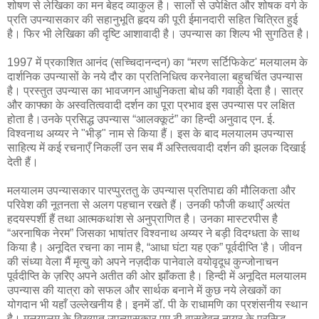
शोषण से लेखिका का मन बेहद व्याकुल है। सालों से उपेक्षित और शोषक वर्ग के
प्रति उपन्यासकार की सहानुभूति हृदय की पूरी ईमानदारी सहित चित्रित हुई
है। फिर भी लेखिका की दृष्टि आशावादी है। उपन्यास का शिल्प भी सुगठित है।
1997 में प्रकाशित आनंद (सच्चिदानन्दन) का “मरण सर्टिफिकेट' मलयालम के
दार्शनिक उपन्यासों के नये दौर का प्रतिनिधित्व करनेवाला बहुचर्चित उपन्यास
है। प्रस्तुत उपन्यास का भावजगन आधुनिकता बोध की गवाही देता है। सात्र
और काफ्का के अस्वतित्ववादी दर्शन का पूरा प्रभाव इस उपन्यास पर लक्षित
होता है।उनके प्रसिद्ध उपन्यास “आलक्कूटं” का हिन्दी अनुवाद एन. ई.
विश्वनाथ अय्यर ने "भीड़" नाम से किया हैं। इस के बाद मलयालम उपन्यास
साहित्य में कई रचनाएँ निकलीं उन सब मैं अस्तित्ववादी दर्शन की झलक दिखाई
देती हैं।
मलयालम उपन्यासकार पारप्पुरततु के उपन्यास प्रतिपाद्य की मौलिकता और
परिवेश की नूतनता से अलग पहचान रखते हैं। उनकी फौजी कथाएँ अत्यंत
हदयस्पर्शी हैं तथा आत्मकथांश से अनुप्राणित है। उनका मास्टरपीस है
“अरनाषिक नेरम” जिसका भाषांतर विश्वनाथ अय्यर ने बड़ी विदग्धता के साथ
किया है। अनूदित रचना का नाम है, “आधा घंटा यह एक” पूर्वदीप्ति 'है। जीवन
की संध्या वेला मैं मृत्यु को अपने नज़दीक पानेवाले वयोवृदूध कुन्जोनाचन
पूर्वदीप्ति के ज़रिए अपने अतीत की ओर झाँकता है। हिन्दी में अनूदित मलयालम
उपन्यास की यात्रा को सफल और सार्थक बनाने में कुछ नये लेखकों का
योगदान भी यहाँ उल्लेखनीय है। इनमें डॉ. पी के राधामणि का प्रशंसनीय स्थान
है। मलयालम के विख्यात उपन्यासकार एम टी वासुदेवन नायर के प्रसिद्ध