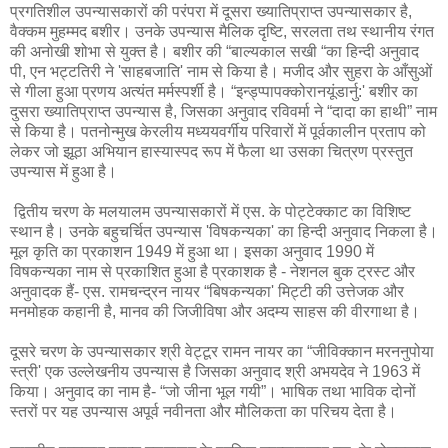
प्रगतिशील उपन्यासकारों की परंपरा में दूसरा ख्यातिप्राप्त उपन्यासकार है,
वैक्कम मुहम्मद बशीर। उनके उपन्यास मैलिक दृष्टि, सरलता तथ स्थानीय रंगत
की अनोखी शोभा से युक्त है। बशीर की “बाल्यकाल सखी “का हिन्दी अनुवाद
पी, एन भट्टतिरी ने 'साहबजाति' नाम से किया है। मजीद और सुहरा के आँसुओं
से गीला हुआ प्रणय अत्यंत मर्मस्पर्शी है। “इन्ड्प्पापक्कोरानयूंडार्नु:' बशीर का
दुसरा ख्यातिप्राप्त उपन्यास है, जिसका अनुवाद रविवर्मा ने “दादा का हाथी” नाम
से किया है। पतनोन्‍मुख केरलीय मध्ययवर्गीय परिवारों में पूर्वकालीन प्रताप को
लेकर जो झूठा अभियान हास्यास्पद रूप में फैला था उसका चित्रण प्रस्तुत
उपन्यास में हुआ है।
द्वितीय चरण के मलयालम उपन्यासकारों में एस. के पोट्टेक्काट का विशिष्ट
स्थान है। उनके बहुचर्चित उपन्यास 'विषकन्यका' का हिन्दी अनुवाद निकला है।
मूल कृति का प्रकाशन 1949 में हुआ था। इसका अनुवाद 1990 में
विषकन्यका नाम से प्रकाशित हुआ है प्रकाशक है - नेशनल बुक ट्रस्ट और
अनुवादक हैं- एस. रामचन्द्रन नायर “बिषकन्यका' मिट्टी की उत्तेजक और
मनमोहक कहानी है, मानव की जिजीविषा और अदम्य साहस की वीरगाथा है।
दूसरे चरण के उपन्यासकार श्री वेट्टूर रामन नायर का “जीविक्कान मरननुपोया
स्त्री' एक उल्लेखनीय उपन्यास है जिसका अनुवाद श्री अभयदेव ने 1963 में
किया। अनुवाद का नाम है- “जो जीना भूल गयी”। भाषिक तथा भाविक दोनों
स्तरों पर यह उपन्यास अपूर्व नवीनता और मौलिकता का परिचय देता है।