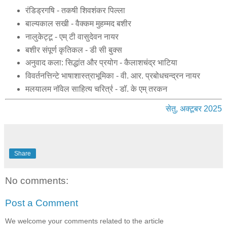
रंडिड्रगषि - तकषी शिवशंकर पिल्‍ला
बाल्यकाल सखी - वैक्कम मुहम्मद बशीर
नालुकेट्टू - एम् टी वासुदेवन नायर
बशीर संपूर्ण कृतिकल - डी सी बुक्स
अनुवाद कला: सिद्धांत और प्रयोग - कैलाशचंद्र भाटिया
विवर्तनत्तिन्टे भाषाशास्त्राभूमिका - वी. आर. प्रबोधचन्द्रन नायर
मलयालम नॉवेल साहित्य चरित्र॑ - डॉ. के एम्‌ तरकन
सेतु, अक्टूबर 2025
Share
No comments:
Post a Comment
We welcome your comments related to the article