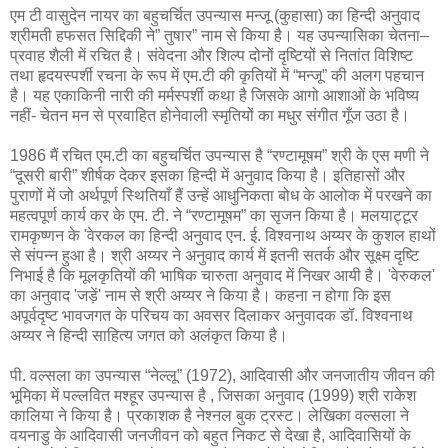
एम टी वासुदेन नायर का बहुचर्चित उपन्यास मन्जू (कुहासा) का हिन्दी अनुवाद
श्रीमती हफसत सिद्दिकी ने” तुषार” नाम से किया है। यह उपन्यासिका चेतना–
प्रवाह शैली में रचित है। संवेदना और शिल्प दोनों दृष्टियों से नितांत विशिष्ट
तथा हृदयस्पर्शी रचना के रूप में एम.टी की कृतियों में “मन्जू” की अलग पहचान
है। यह एकाकिनी नारी की मर्मस्पर्शी कथा है जिसके आगो आशाओं के भविष्य
नहीं- चेतन मन से प्रवाहित होनेवाली स्मृतियों का मधुर संगीत गूँज उठा है।
1986 मैं रचित एम.टी का बहुचर्चित उपन्यास है “रण्टामूषम” श्री के एस मणी ने
“दूसरी बारी” शीर्षक देकर इसका हिन्दी में अनुवाद किया है। इतिहासों और
पुराणों में जो अर्थपूर्ण स्थितियाँ हैं उन्हें आधुनिकता बोध के आलोक में परखने का
महत्वपूर्ण कार्य कर के एम. टी. ने “रण्टामूषम” का सृजन किया है। मलयाट्टूर
रामकृष्णन के 'वेरकल का हिन्दी अनुवाद एन. ई. विश्वनाथ अय्यर के कुशल हाथों
से संपन्न हुआ है। श्री अय्यर ने अनुवाद कार्य में इतनी सतर्क और सूक्ष्म दृष्टि
निभाई है कि मूलकृतियों की भाषिक चारुता अनुवाद में निखर आयी है। 'वेरुकल'
का अनुवाद 'जड़ें' नाम से श्री अय्यर ने किया है। कहना न होगा कि इस
अपूर्वदृष्ट भावजगत के परिचय का अवसर दिलाकर अनुवादक डॉ. विश्वनाथ
अय्यर ने हिन्दी साहित्य जगत को अलंकृत किया है।
पी. वल्सला का उपन्यास “नेल्लू” (1972), आदिवासी और जनजातीय जीवन की
भूमिका में पल्लवित मश्हूर उपन्यास है , जिसका अनुवाद (1999) श्री राकेश
कालिया ने किया है। प्रकाशक है नेश्नल बुक ट्रस्ट। लेखिका वल्सला ने
वयनाडु के आदिवासी जनजीवन को बहुत निकट से देखा है, आदिवासियों के