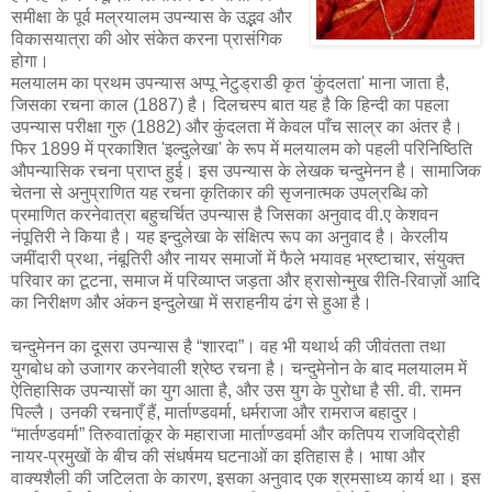
समीक्षा के पूर्व मल्रयालम उपन्यास के उद्भव और
विकासयात्रा की ओर संकेत करना प्रासंगिक
होगा।
मलयालम का प्रथम उपन्यास अप्पू नेटुड्राडी कृत 'कुंदलता' माना जाता है,
जिसका रचना काल (1887) है। दिलचस्प बात यह है कि हिन्दी का पहला
उपन्यास परीक्षा गुरु (1882) और कुंदलता में केवल पाँच साल्र का अंतर है।
फिर 1899 में प्रकाशित 'इल्दुलेखा' के रूप में मलयालम को पहली परिनिष्ठिति
औपन्यासिक रचना प्राप्त हुई। इस उपन्यास के लेखक चन्दुमेनन है। सामाजिक
चेतना से अनुप्राणित यह रचना कृतिकार की सृजनात्मक उपल्रब्धि को
प्रमाणित करनेवात्रा बहुचर्चित उपन्यास है जिसका अनुवाद वी.ए केशवन
नंपूतिरी ने किया है। यह इन्दुलेखा के संक्षित्प रूप का अनुवाद है। केरलीय
जमींदारी प्रथा, नंबूतिरी और नायर समाजों में फैले भयावह भ्रष्टाचार, संयुक्त
परिवार का टूटना, समाज में परिव्याप्त जड़ता और ह्रासोन्मुख रीति-रिवाज़ों आदि
का निरीक्षण और अंकन इन्दुलेखा में सराहनीय ढंग से हुआ है।
चन्दुमेनन का दूसरा उपन्यास है “शारदा”। वह भी यथार्थ की जीवंतता तथा
युगबोध को उजागर करनेवाली श्रेष्ठ रचना है। चन्दुमेनोन के बाद मलयालम में
ऐतिहासिक उपन्यासों का युग आता है, और उस युग के पुरोधा है सी. वी. रामन
पिल्लै। उनकी रचनाएँ हैं, मार्ताण्डवर्मा, धर्मराजा और रामराज बहादुर।
“मार्तण्डवर्मा” तिरुवातांकूर के महाराजा मार्ताण्डवर्मा और कतिपय राजविद्रोही
नायर-प्रमुखों के बीच की संधर्षमय घटनाओं का इतिहास है। भाषा और
वाक्यशैली की जटिलता के कारण, इसका अनुवाद एक श्रमसाध्य कार्य था। इस