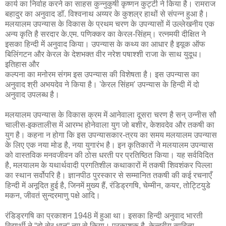
कार्य का निर्वाह करने का साहस कुन्नुकुषी कृष्णन कुट्टी ने किया है। रामराज
बहादुर का अनुवाद डॉ. विश्वनाथ अय्यर के कुशल्र हाथों से संपन्न हुआ है।
मलयालम उपन्यास के विकास के प्रथम चरण के उपन्यासों में उल्लेखनीय एक
अन्य कृति है सरदार के.एम. पणिक्कर का केरल-सिंहम्‌। रत्नमयी दीक्षित ने
इसका हिन्दी में अनुवाद किया। उपन्यास के कथ्य का आधार है इयूक ऑफ
बिलिंगटन और केरल के देशभक्त वीर नरेश पषाश्शी राजा के साथ युदूध।
इतिहास और
कल्पना का मनोरम संगम इस उपन्यास की विशेषता है। इस उपन्यास का
अनुवाद श्री अभयदेव ने किया है। 'केरल सिंहम' उपन्यास के हिन्दी में दो
अनुवाद उपलब्ध है।
मलयालम उपन्यास के विकास क्रम में आनेवाला दूसरा चरण है सन्‌ उन्‍नीस सौ
चालीस-इकतालीस में आरम्भ होनेवाला युग जो बशीर, केशवदेव और तकषी का
युग है। कहना न होगा कि इस उपन्यासकार-त्रय का समय मलयालम उपन्यास
के लिए एक नया मोड है, नया युगारंभ है। इन कृतिकारों ने मलयालम उपन्यास
को वास्तविक मनवजीवन की ठोस धरती पर प्रतिष्ठित किया। यह सर्वविदित
है, मलयालम के यथार्थवादी प्रगतिशील कथाकारों में तकषी शिवशंकर पिल्‍ला
का स्थान सर्वोपरि है। ज्ञानपीठ पुरस्कार से सम्मानित तकषी की कई रचनाएँ
हिन्दी में अनूदित हुई है, जिनमें मुख्य हैं, रंडिड्रगषि, चेम्मीन, कयर, तोट्टियुडे
मकन, जीवतं सुन्दरमाणु पक्षे आदि।
रंडिड्रगषि का प्रकाशन 1948 में हुआ था। इसका हिन्दी अनुवाद भारती
विद्यार्थी ने “दो सेर धान“ नम से किया। प्रकाशक है, केन्द्रीय साहित्य