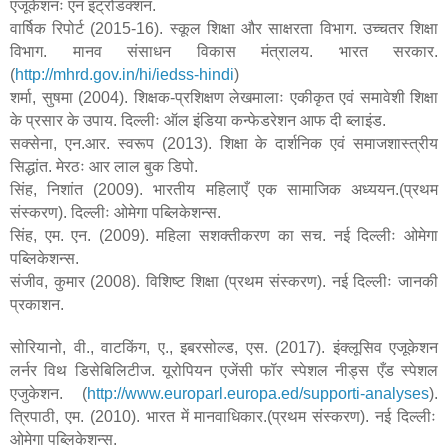
एजूकेशनः एन इंट्रोडक्शन.
वार्षिक रिपोर्ट (2015-16). स्कूल शिक्षा और साक्षरता विभाग. उच्चतर शिक्षा
विभाग. मानव संसाधन विकास मंत्रालय. भारत सरकार.
(
http://mhrd.gov.in/hi/iedss-hindi
)
शर्मा
,
सुषमा (2004). शिक्षक-प्रशिक्षण लेखमालाः एकीकृत एवं समावेशी शिक्षा
के प्रसार के उपाय. दिल्लीः ऑल इंडिया कन्फेडरेशन आफ दी ब्लाइंड.
सक्सेना
,
एन.आर. स्वरूप (2013). शिक्षा के दार्शनिक एवं समाजशास्त्रीय
सिद्धांत. मेरठः आर लाल बुक डिपो.
सिंह
,
निशांत (2009). भारतीय महिलाएँ एक सामाजिक अध्ययन.(प्रथम
संस्करण). दिल्लीः ओमेगा पब्लिकेशन्स.
सिंह
,
एम. एन. (2009). महिला सशक्तीकरण का सच. नई दिल्लीः ओमेगा
पब्लिकेशन्स.
संजीव
,
कुमार (2008). विशिष्ट शिक्षा (प्रथम संस्करण). नई दिल्लीः जानकी
प्रकाशन.
सोरियानो
,
वी.
,
वाटकिंग
,
ए.
,
इबरसोल्ड
,
एस. (2017). इंक्लूसिव एजूकेशन
लर्नर विथ डिसेबिलिटीज. यूरोपियन एजेंसी फॉर स्पेशल नीड्स एँड स्पेशल
एजुकेशन.
(
http://www.europarl.europa.ed/supporti-analyses
).
त्रिपाठी
,
एम. (2010). भारत में मानवाधिकार.(प्रथम संस्करण). नई दिल्लीः
ओमेगा पब्लिकेशन्स.