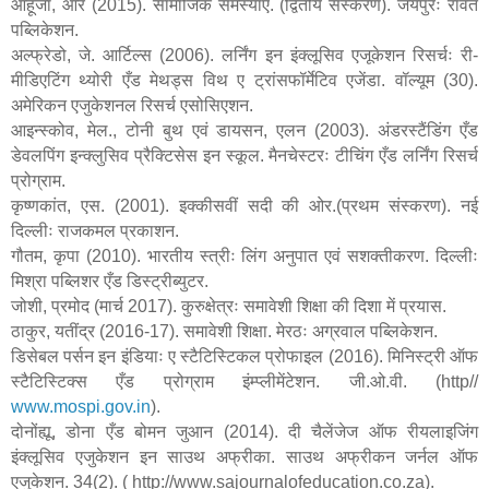
आहूजा
,
आर (2015). सामाजिक समस्याएँ. (द्वितीय संस्करण). जयपुरः रावत
पब्लिकेशन.
अल्फ्रेडो
,
जे. आर्टिल्स (2006). लर्निंग इन इंक्लूसिव एजूकेशन रिसर्चः री-
मीडिएटिंग थ्योरी एँड मेथड्स विथ ए ट्रांसफॉर्मेटिव एजेंडा. वॉल्यूम (30).
अमेरिकन एजुकेशनल रिसर्च एसोसिएशन.
आइन्स्कोव
,
मेल.
,
टोनी बुथ एवं डायसन
,
एलन (2003). अंडरस्टैंडिंग एँड
डेवलपिंग इन्क्लुसिव प्रैक्टिसेस इन स्कूल. मैनचेस्टरः टीचिंग एँड लर्निंग रिसर्च
प्रोग्राम.
कृष्णकांत
,
एस. (2001). इक्कीसवीं सदी की ओर.(प्रथम संस्करण). नई
दिल्लीः राजकमल प्रकाशन.
गौतम
,
कृपा (2010). भारतीय स्त्रीः लिंग अनुपात एवं सशक्तीकरण. दिल्लीः
मिश्रा पब्लिशर एँड डिस्ट्रीब्युटर.
जोशी
,
प्रमोद (मार्च 2017). कुरुक्षेत्रः समावेशी शिक्षा की दिशा में प्रयास.
ठाकुर
,
यतींद्र (2016-17). समावेशी शिक्षा. मेरठः अग्रवाल पब्लिकेशन.
डिसेबल पर्सन इन इंडियाः ए स्टैटिस्टिकल प्रोफाइल (2016). मिनिस्ट्री ऑफ
स्टैटिस्टिक्स एँड प्रोग्राम इंम्प्लीमेंटेशन. जी.ओ.वी.
(http//
www.mospi.gov.in
).
दोनोंह्यू
,
डोना एँड बोमन जुआन (2014). दी चैलेंजेज ऑफ रीयलाइजिंग
इंक्लूसिव एजुकेशन इन साउथ अफ्रीका. साउथ अफ्रीकन जर्नल ऑफ
एजुकेशन. 34(2).
(
http://www.sajournalofeducation.co.za).