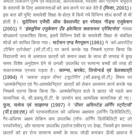
अर्थात विकलांग पुरुष एवं महिलाओं
,
अल्पसंख्यक
,
स्वदेशी और ग्रामीण समुदाय
के सदस्यों के लिए असमानताओं को कम करने पर बल देते हैं
(मिजर,
2001
)।
इस बात की पुष्टि समावेशी शिक्षा के क्षेत्र में किये गये विभिन्न शोध कार्यों से भी
होती है।
यूरोपियन एजेंसी ऑफ डेवलपमेंट इन स्पेशल नीड्स एजुकेशन
(2001)
ने
‘
इंक्लूसिव एजुकेशन एँड इफेक्टिव क्लासरूम प्रैक्टिसेस
’
नामक
शोधकार्य प्रकाशित किया
,
इसमें विभिन्न देशों के समावेशी शिक्षा से संबंधित
शोधों को शामिल किया गया।
मार्टसन एण्ड मैगनूसन (1991)
ने
‘
को-आपरेटिव
टीचिंग प्रोजेक्ट’ (सी.टी.पी
.) पर कार्य करके यह निष्कर्ष प्राप्त किया कि
विद्यालयी रूप से असफल छात्रों को समान कक्षा के साथ ही सप्ताह में कुछ
समय विशेष अनुदेशन देने से उनकी उपलब्धि पर सामान्य बच्चों की तरह ही
सकारात्मक प्रभाव पड़ता है।
काम्प्स
,
बारबेट
,
लियोनार्ड एवं डेलक्वाद्री
(1994)
ने
‘क्लास वाइज पीयर ट्यूटोरिंग’ (सी.डब्ल्यू.पी.टी.)
विषय पर
‘आत्मकेन्द्रित एवं गैर-आत्मकेन्द्रित’ छात्रों को लेकर अध्ययन कार्य करके यह
निष्कर्ष प्राप्त किया किया कि- आत्मकेन्द्रित वाले वे छात्र जो पहले कम
सामाजिक थे
,
सी.डब्ल्यू.पी.टी. के उपयोग बाद अत्यधिक सामाजिक हो गए।
फुस
,
माथेस एवं साइमन्स (1997)
ने
‘पीयर असिस्टेड लर्निंग स्ट्रैटजी’
(पी.ए.एल.एस.)
की प्रभावशीलता को अधिगम अक्षमता (लर्निंग डिसेबिलिटी),
गैर-अधिगम अक्षम लेकिन कम उपलब्धि (नॉन- लर्निंग डिसेबिलिटी बट लो
परफॉरमेंस), और सामान्य उपलब्धि (एवरेज एचीवर) पर देखा
,
जिसमें इन समस्त
छात्रों को हर रोज सामान्य बच्चों के साथ जोड़ी बनाकर ऊँची आवाज में