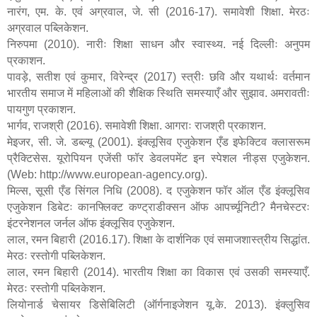
नारंग
,
एम. के. एवं अग्रवाल
,
जे. सी (2016-17). समावेशी शिक्षा. मेरठः
अग्रवाल पब्लिकेशन.
निरुपमा (2010). नारीः शिक्षा साधन और स्वास्थ्य. नई दिल्लीः अनुपम
प्रकाशन.
पावड़े
,
सतीश एवं कुमार
,
विरेन्द्र (2017) स्त्रीः छवि और यथार्थः वर्तमान
भारतीय समाज में महिलाओं की शैक्षिक स्थिति समस्याएँ और सुझाव. अमरावतीः
पायगुण प्रकाशन.
भार्गव
,
राजश्री (2016). समावेशी शिक्षा. आगराः राजश्री प्रकाशन.
मेइजर
,
सी. जे. डब्ल्यू (2001). इंक्लूसिव एजुकेशन एँड इफेक्टिव क्लासरूम
प्रैक्टिसेस. यूरोपियन एजेंसी फॉर डेवलपमेंट इन स्पेशल नीड्स एजुकेशन.
(
Web: http://www.european-agency.org).
मिल्स
,
सूसी एँड सिंगल निधि (2008). द एजुकेशन फॉर ऑल एँड इंक्लूसिव
एजुकेशन डिबेटः कानफ्लिक्ट कण्ट्राडीक्सन ऑफ आपर्च्यूनिटी
?
मैनचेस्टरः
इंटरनेशनल जर्नल ऑफ इंक्लूसिव एजुकेशन.
लाल
,
रमन बिहारी (2016.17). शिक्षा के दार्शनिक एवं समाजशास्त्रीय सिद्धांत.
मेरठः रस्तोगी पब्लिकेशन.
लाल
,
रमन बिहारी (2014). भारतीय शिक्षा का विकास एवं उसकी समस्याएँ.
मेरठः रस्तोगी पब्लिकेशन.
लियोनार्ड चेसायर डिसेबिलिटी (ऑर्गनाइजेशन यू.के. 2013). इंक्लुसिव