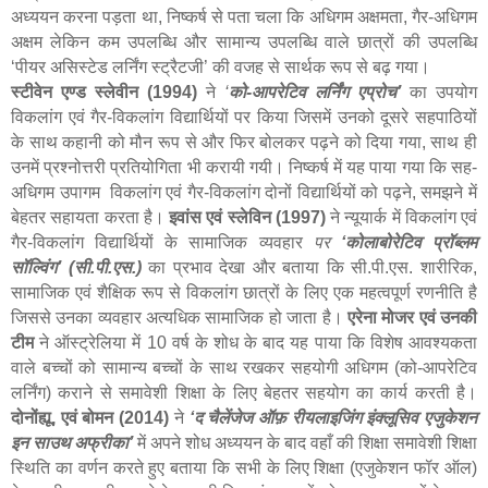
अध्ययन करना पड़ता था, निष्कर्ष से पता चला कि अधिगम अक्षमता, गैर-अधिगम
अक्षम लेकिन कम उपलब्धि और सामान्य उपलब्धि वाले छात्रों की उपलब्धि
‘पीयर असिस्टेड लर्निंग स्ट्रैटजी’ की वजह से सार्थक रूप से बढ़ गया।
स्टीवेन एण्ड स्लेवीन (
1994)
ने
‘
को-आपरेटिव लर्निंग एप्रोच’
का उपयोग
विकलांग एवं गैर-विकलांग विद्यार्थियों पर किया जिसमें उनको दूसरे सहपाठियों
के साथ कहानी को मौन रूप से और फिर बोलकर पढ़ने को दिया गया
,
साथ ही
उनमें प्रश्नोत्तरी प्रतियोगिता भी करायी गयी। निष्कर्ष में यह पाया गया कि सह-
अधिगम उपागम विकलांग एवं गैर-विकलांग दोनों विद्यार्थियों को पढ़ने
,
समझने में
बेहतर सहायता करता है।
इवांस एवं स्लेविन (
1997
)
ने न्यूयार्क में विकलांग एवं
गैर-विकलांग विद्यार्थियों के सामाजिक व्यवहार
पर
‘कोलाबोरेटिव प्रॉब्लम
सॉल्विंग’ (सी.पी.एस.)
का प्रभाव देखा और बताया कि सी.पी.एस. शारीरिक,
सामाजिक एवं शैक्षिक रूप से विकलांग छात्रों के लिए एक महत्वपूर्ण रणनीति है
जिससे उनका व्यवहार अत्यधिक सामाजिक हो जाता है।
एरेना मोजर
एवं उनकी
टीम
ने ऑस्ट्रेलिया में
10
वर्ष के शोध के बाद यह पाया कि विशेष आवश्यकता
वाले बच्चों को सामान्य बच्चों के साथ रखकर सहयोगी अधिगम (को-आपरेटिव
लर्निंग) कराने से समावेशी शिक्षा के लिए बेहतर सहयोग का कार्य करती है।
दोनोंह्यू
,
एवं बोमन (
2014)
ने
‘
द चैलेंजेज ऑफ़ रीयलाइजिंग इंक्लूसिव एजुकेशन
इन साउथ अफ्रीका
’
में अपने शोध अध्ययन के बाद वहाँ की शिक्षा समावेशी शिक्षा
स्थिति का वर्णन करते हुए बताया कि सभी के लिए शिक्षा (एजुकेशन फॉर ऑल)