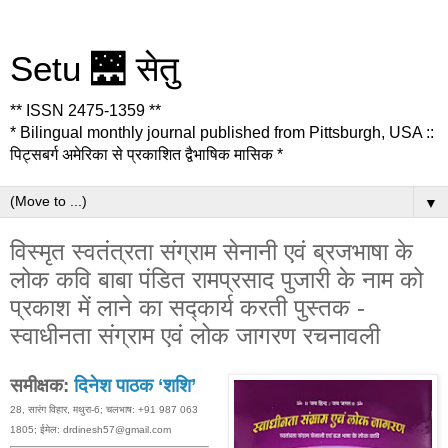
Setu 🌉 सेतु
** ISSN 2475-1359 **
* Bilingual monthly journal published from Pittsburgh, USA ::
पिट्सबर्ग अमेरिका से प्रकाशित द्वैभाषिक मासिक *
▼
विस्मृत स्वतंत्रता संग्राम सेनानी एवं ब्रजभाषा के
लोक कवि बाबा पंडित रामप्रसाद पुजारी के नाम को
प्रकाश में लाने का सद्कार्य करती पुस्तक -
स्वाधीनता संग्राम एवं लोक जागरण रचनावली
समीक्षक:
दिनेश पाठक ‘शशि’
28, सारंग विहार, मथुरा-6; चलभाष: +91 987 063
1805; ईमेल: drdinesh57@gmail.com