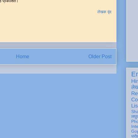
रह प्रकाशित।
लेखक वृंद
Home
Older Post
En
Hi
ले
Re
Co
Lis
Sh
लघु
Ph
Int
Gop
धरो