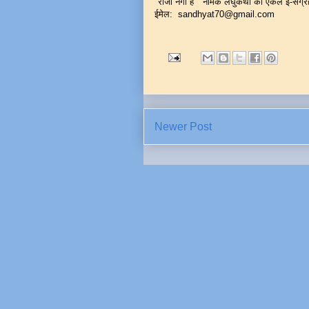
"राजा नंगा है " नामक लघुकथा का एकल ई-संग्
ईमेल: sandhyat70@gmail.com
Newer Post