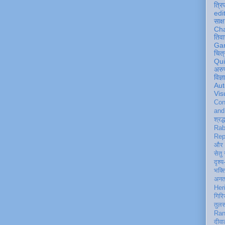
त्रि
edi
साक्ष
Ch
तिवा
Ga
चित्
Qu
अरु
विज्
Aut
Vis
Con
an
श्रद्
Rab
Rep
और 
सेतु
दृश्य
भक्
अन
Her
गिरि
तुल
Ran
दीवा