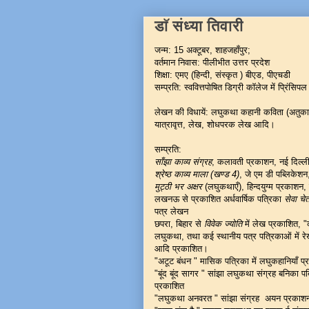
डाॅ संध्या तिवारी
जन्म: 15 अक्टूबर, शाहजहाँपुर;
वर्तमान निवास: पीलीभीत उत्तर प्रदेश
शिक्षा: एमए (हिन्दी, संस्कृत ) बीएड, पीएचडी
सम्प्रति: स्ववित्तपोषित डिग्री काॅलेज में प्रिंसिपल
लेखन की विधायें: लघुकथा कहानी कविता (अतुकान्
यात्रावृत्त, लेख, शोधपरक लेख आदि।
सम्प्रति:
साँझा काव्य संग्रह
, कलावती प्रकाशन, नई दिल्ल
श्रेष्ठ काव्य माला (खण्ड 4)
, जे एम डी पब्लिकेशन
मुट्ठी भर अक्षर
(लघुकथाएँ), हिन्दयुग्म प्रकाशन,
लखनऊ से प्रकाशित अर्धवार्षिक पत्रिका
सेवा चे
पत्र लेखन
छपरा, बिहार से
विवेक ज्योति
में लेख प्रकाशित, "
लघुकथा, तथा कई स्थानीय पत्र पत्रिकाओं में रे
आदि प्रकाशित।
"अटूट बंधन " मासिक पत्रिका में लघुकहानियाँ प
"बूंद बूंद सागर " सांझा लघुकथा संग्रह बनिका प
प्रकाशित
"लघुकथा अनवरत " सांझा संग्रह अयन प्रकाशन द