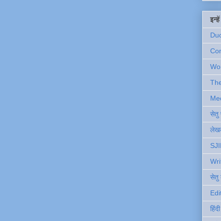
इन्ह
Du
Com
Wo
Th
Me
सेत
लेखक
SJI
Wri
सेतु
Edi
हिंद