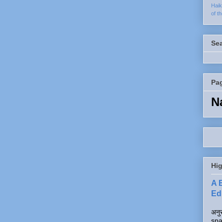
Hai
of t
Se
Pa
N
Hig
A 
Edi
अनुर
spa