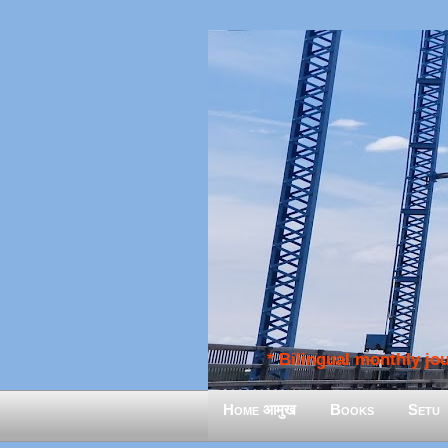
* Bilingual monthly jour
Home आमुख
Books
Setu