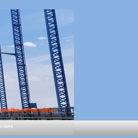
्रकाशित द्वैभाषिक मासिक *
chives