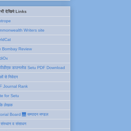
ें भी देखिये Links
otrope
monwealth Writers site
rldCat
e Bombay Review
diOx
ु पीडीएफ़ डाउनलोड Setu PDF Download
ों से निवेदन
F Journal Rank
te for Setu
 के लेखक
torial Board 🌉 सम्पादन मण्डल
ी संस्थान व संसाधन