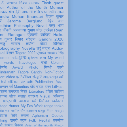
पाठी
संस्मरण
निबंध
समाचार
Flash
guest
tor
Author of the Month
Memoir
ात्कार
गीत
देवी नागरानी
शशि पाधा
समीर लाल
andra Mohan Bhandari
विजय कुमार
री
Jerome Berglund
मेहेर वान
ndhian Philosophy
Novel
पत्र
भाषा
र
जीवनी
आत्मकथा
सुभाष चंद्र लखेड़ा
Ryan
inn Flanagan
प्रवासी
साहित्य
Haiku
ण कुमार निषाद
संस्कृत
Gandhi 2020
ञानकु
सम्मान
करोना
पोषण
बिस्मिल
obiography
Novella
उर्दू
यात्रा
Audio-
ual
विज्ञान
Tagore 2022
प्रेमचंद
सत्यवीर सिंह
crete
India@70
इतिहास
कला
My world
d words
Travelogue
गांधी
Column
धांजलि
Award
Photo
सिन्धी
स्त्री
indranath Tagore
Gandhi
Non-Fiction
ort
Video
प्रतियोगिता
संस्कृति
आइन्स्टाइन
क्यों
कैसे
मॉरिशस
संत कवि
Publication
निराला
 सम्मान
पर्व
Mauritius
दोहे
नाटक
हास्य
LitFest
-श्रव्य
रामदरश मिश्र
Literature
दलित साहित्य
तिकाल
लोक
सलाह
स्वास्थ्य
Visual
अभिमन्यु
त
आप्रवासी
उपन्यास
धर्म
विमोचन
स्वतंत्रता
itage
Humor
My Fav Work
renga tanka
जेश राव
नवगीत
यौन
व्याकरण
हाइकु
Film
haiga
सीदास
लिपि
समाज
Aphorism
Quotes
king
डायरी
ब्रज
Folk
Recital
तकनीक
ली
रंगमंच
विकास
Artist of the month
Photo-