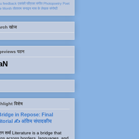
ku
feedback
एकांकी
पत्रिका
संगीत
Photopoetry
Poet
he Month
तोताराम सनाढ्य
मास के लेखक
संगोष्ठी
arch खोज
geviews पठन
aN
hlight विशेष
Bridge in Repose: Final
torial ✍️ अंतिम संपादकीय
ाग शर्मा Literature is a bridge that
ns across borders, languages, and