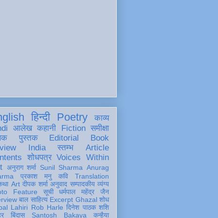
glish
हिन्दी
Poetry
काव्य
ndi
आलेख
कहानी
Fiction
समीक्षा
खक
पुस्तक
Editorial
Book
view
India
स्तम्भ
Article
ntents
शोधपत्र
Voices Within
t
अनुराग शर्मा
Sunil Sharma
Anurag
arma
प्रकाश मनु
कवि
Translation
कथा
Art
दीपक शर्मा
अनुवाद
सम्पादकीय
व्यंग्य
oto Feature
सूची
धर्मपाल महेंद्र जैन
erview
बाल साहित्य
Excerpt
Ghazal
शोध
al Lahiri
Rob Harle
दिनेश पाठक शशि
हर
बिंदास
Santosh Bakaya
कन्हैया