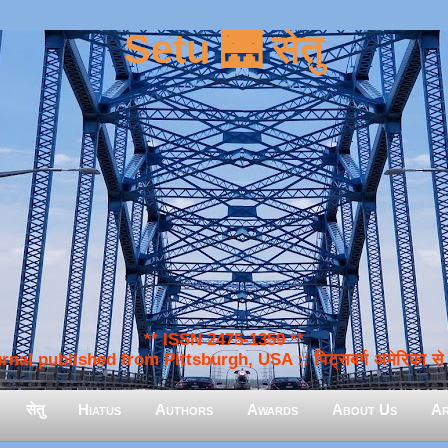
Setu 🌉 सेतु
** ISSN 2475-1359 **
nal published from Pittsburgh, USA :: पिट्सबर्ग अमेरिका से प
सेतु
Hiatus
Authors
Awards
About Us
Ar