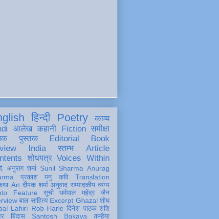
glish
हिन्दी
Poetry
काव्य
ndi
आलेख
कहानी
Fiction
समीक्षा
खक
पुस्तक
Editorial
Book
view
India
स्तम्भ
Article
ntents
शोधपत्र
Voices Within
t
अनुराग शर्मा
Sunil Sharma
Anurag
arma
प्रकाश मनु
कवि
Translation
कथा
Art
दीपक शर्मा
अनुवाद
सम्पादकीय
व्यंग्य
oto Feature
सूची
धर्मपाल महेंद्र जैन
erview
बाल साहित्य
Excerpt
Ghazal
शोध
al Lahiri
Rob Harle
दिनेश पाठक शशि
हर
बिंदास
Santosh Bakaya
कन्हैया