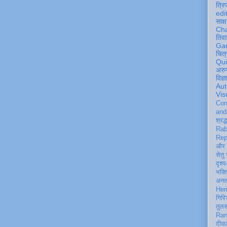
त्रि
edi
साक्ष
Ch
तिवा
Ga
चित्
Qu
अरु
विज्
Aut
Vis
Con
an
श्रद्
Rab
Rep
और 
सेतु
दृश्य
भक्
अन
Her
गिरि
तुल
Ran
दीवा