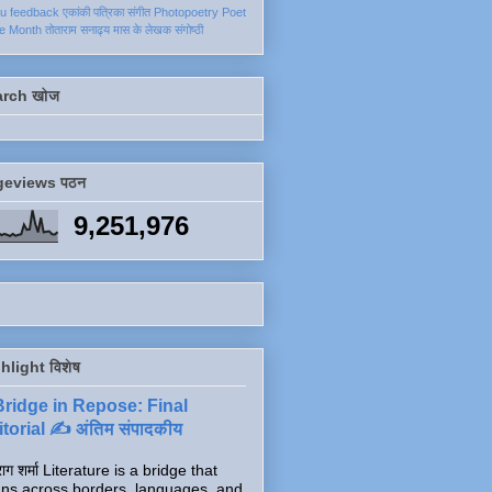
ku
feedback
एकांकी
पत्रिका
संगीत
Photopoetry
Poet
he Month
तोताराम सनाढ्य
मास के लेखक
संगोष्ठी
arch खोज
geviews पठन
9,251,976
hlight विशेष
Bridge in Repose: Final
torial ✍️ अंतिम संपादकीय
ाग शर्मा Literature is a bridge that
ns across borders, languages, and