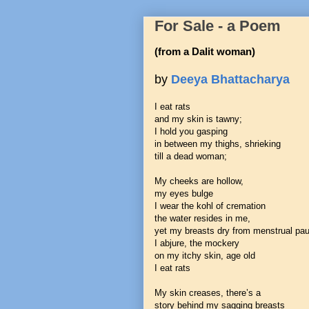
For Sale - a Poem
(from a Dalit woman)
by
Deeya Bhattacharya
I eat rats
and my skin is tawny;
I hold you gasping
in between my thighs, shrieking
till a dead woman;
My cheeks are hollow,
my eyes bulge
I wear the kohl of cremation
the water resides in me,
yet my breasts dry from menstrual pa
I abjure, the mockery
on my itchy skin, age old
I eat rats
My skin creases, there’s a
story behind my sagging breasts