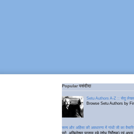
Popular पसंदीदा
Setu Authors A-Z :: सेतु लेखक
Browse Setu Authors by Fi
सत्य और अहिंसा की अवधारणा में गांधी जी का वैचा
प्रो. अखिलेश्वर प्रसाद दुबे (शोध निर्देशक) एवं अभय 