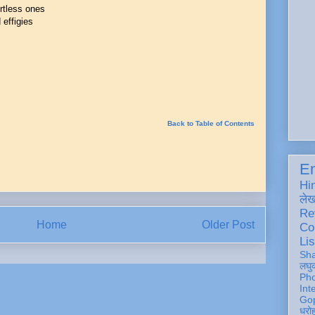
ortless ones
 effigies
Back to Table of Contents
En
Hi
ले
Re
Home
Older Post
Co
Lis
Sh
लघु
Ph
Int
Gop
धरो