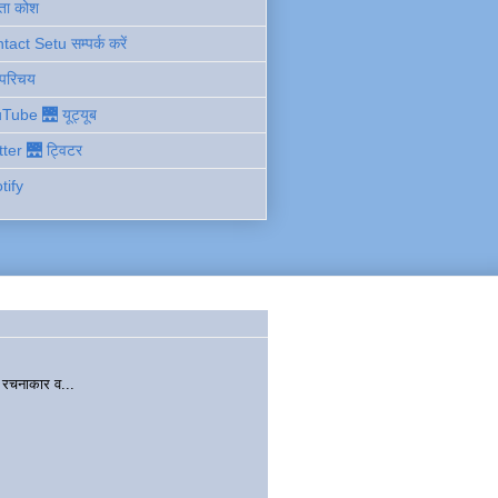
ता कोश
act Setu सम्पर्क करें
 परिचय
Tube 🌉 यूट्यूब
tter 🌉 ट्विटर
tify
चनाकार व...