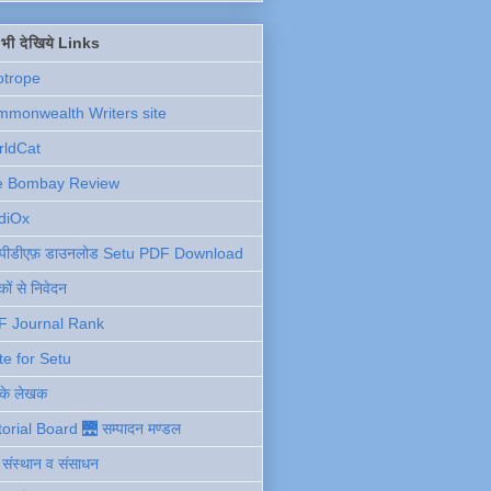
ें भी देखिये Links
otrope
monwealth Writers site
rldCat
e Bombay Review
diOx
ु पीडीएफ़ डाउनलोड Setu PDF Download
ों से निवेदन
F Journal Rank
te for Setu
 के लेखक
torial Board 🌉 सम्पादन मण्डल
ी संस्थान व संसाधन