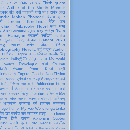
पाठी
संस्मरण
निबंध
समाचार
Flash
guest
tor
Author of the Month
Memoir
ात्कार
गीत
देवी नागरानी
शशि पाधा
समीर लाल
andra Mohan Bhandari
विजय कुमार
री
Jerome Berglund
मेहेर वान
ndhian Philosophy
Novel
पत्र
भाषा
र
जीवनी
आत्मकथा
सुभाष चंद्र लखेड़ा
Ryan
inn Flanagan
प्रवासी
साहित्य
Haiku
ण कुमार निषाद
संस्कृत
Gandhi 2020
ञानकु
सम्मान
करोना
पोषण
बिस्मिल
obiography
Novella
उर्दू
यात्रा
Audio-
ual
विज्ञान
Tagore 2022
प्रेमचंद
सत्यवीर सिंह
crete
India@70
इतिहास
कला
My world
d words
Travelogue
गांधी
Column
धांजलि
Award
Photo
सिन्धी
स्त्री
indranath Tagore
Gandhi
Non-Fiction
ort
Video
प्रतियोगिता
संस्कृति
आइन्स्टाइन
क्यों
कैसे
मॉरिशस
संत कवि
Publication
निराला
 सम्मान
पर्व
Mauritius
दोहे
नाटक
हास्य
LitFest
-श्रव्य
रामदरश मिश्र
Literature
दलित साहित्य
तिकाल
लोक
सलाह
स्वास्थ्य
Visual
अभिमन्यु
त
आप्रवासी
उपन्यास
धर्म
विमोचन
स्वतंत्रता
itage
Humor
My Fav Work
renga tanka
जेश राव
नवगीत
यौन
व्याकरण
हाइकु
Film
haiga
सीदास
लिपि
समाज
Aphorism
Quotes
king
डायरी
ब्रज
Folk
Recital
तकनीक
ली
रंगमंच
विकास
Artist of the month
Photo-