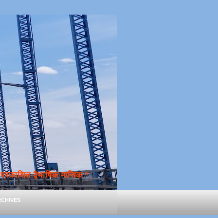
्रकाशित द्वैभाषिक मासिक *
chives