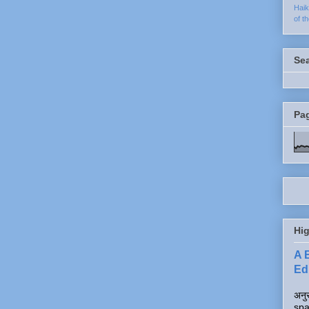
Hai
of t
Se
Pa
Hig
A 
Edi
अनुर
spa