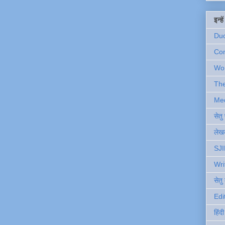
इन्ह
Du
Com
Wo
Th
Me
सेत
लेखक
SJI
Wri
सेतु
Edi
हिंद