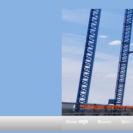
* Bilingual monthly jour
Home आमुख
Books
Setu