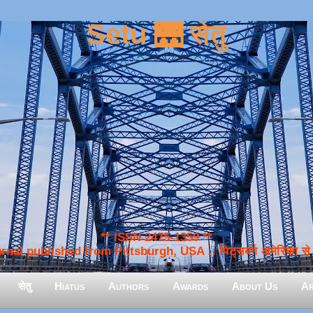
Setu 🌉 सेतु
** ISSN 2475-1359 **
nal published from Pittsburgh, USA :: पिट्सबर्ग अमेरिका से प
सेतु
Hiatus
Authors
Awards
About Us
Ar