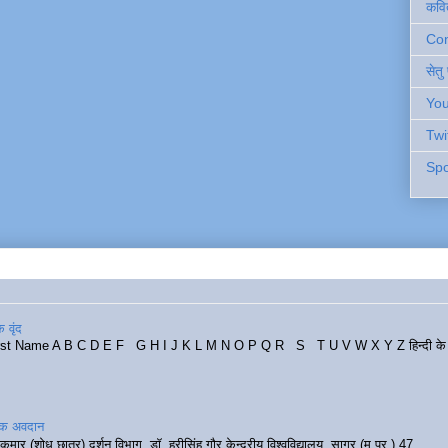
कवि
Cont
सेतु
You
Twi
Spo
 वृंद
rst Name A B C D E F G H I J K L M N O P Q R S T U V W X Y Z हिन्दी के र
रिक अवदान
कुमार (शोध छात्र) दर्शन विभाग, डॉ. हरीसिंह गौर केन्द्रीय विश्वविद्यालय, सागर (म.प्र.) 47...