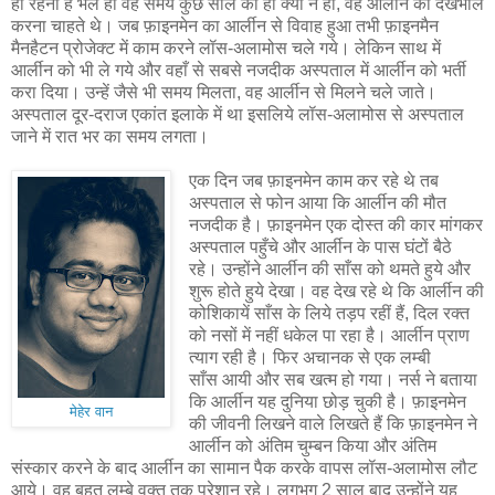
ही रहना है भले ही वह समय कुछ साल का ही क्यों न हो, वह आर्लीन की देखभाल
करना चाहते थे। जब फ़ाइनमेन का आर्लीन से विवाह हुआ तभी फ़ाइनमैन
मैनहैटन प्रोजेक्ट में काम करने लॉस-अलामोस चले गये। लेकिन साथ में
आर्लीन को भी ले गये और वहाँ से सबसे नजदीक अस्पताल में आर्लीन को भर्ती
करा दिया। उन्हें जैसे भी समय मिलता, वह आर्लीन से मिलने चले जाते।
अस्पताल दूर-दराज एकांत इलाके में था इसलिये लॉस-अलामोस से अस्पताल
जाने में रात भर का समय लगता।
एक दिन जब फ़ाइनमेन काम कर रहे थे तब
अस्पताल से फोन आया कि आर्लीन की मौत
नजदीक है। फ़ाइनमेन एक दोस्त की कार मांगकर
अस्पताल पहुँचे और आर्लीन के पास घंटों बैठे
रहे। उन्होंने आर्लीन की साँस को थमते हुये और
शुरू होते हुये देखा। वह देख रहे थे कि आर्लीन की
कोशिकायें साँस के लिये तड़प रहीं हैं, दिल रक्त
को नसों में नहीं धकेल पा रहा है। आर्लीन प्राण
त्याग रही है। फिर अचानक से एक लम्बी
साँस आयी और सब खत्म हो गया। नर्स ने बताया
कि आर्लीन यह दुनिया छोड़ चुकी है। फ़ाइनमेन
मेहेर वान
की जीवनी लिखने वाले लिखते हैं कि फ़ाइनमेन ने
आर्लीन को अंतिम चुम्बन किया और अंतिम
संस्कार करने के बाद आर्लीन का सामान पैक करके वापस लॉस-अलामोस लौट
आये। वह बहुत लम्बे वक्त तक परेशान रहे। लगभग 2 साल बाद उन्होंने यह