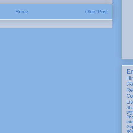
Home
Older Post
En
Hi
ले
Re
Co
Lis
Sh
लघु
Ph
Int
Gop
धरो