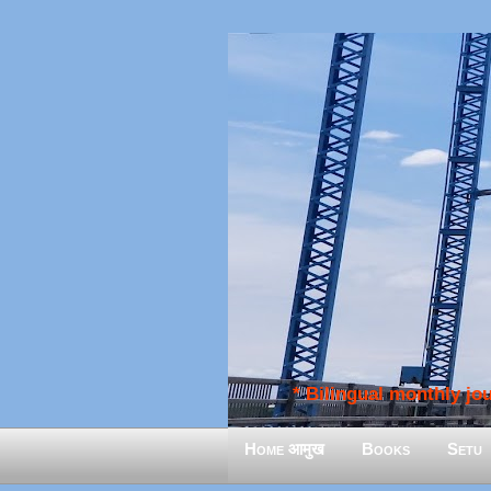
* Bilingual monthly jour
Home आमुख
Books
Setu