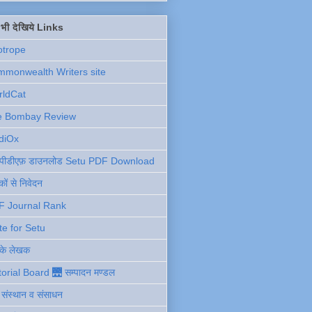
ें भी देखिये Links
otrope
monwealth Writers site
rldCat
e Bombay Review
diOx
ु पीडीएफ़ डाउनलोड Setu PDF Download
ों से निवेदन
F Journal Rank
te for Setu
 के लेखक
torial Board 🌉 सम्पादन मण्डल
ी संस्थान व संसाधन