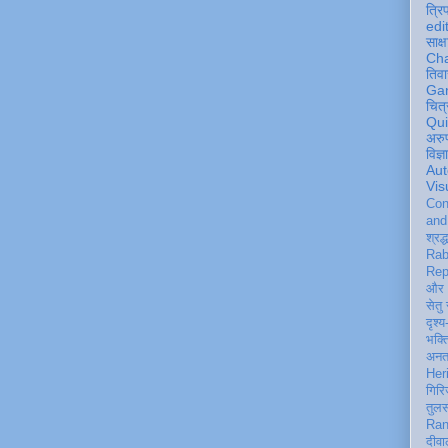
त्रि
edi
साक्ष
Ch
तिवा
Ga
चित्
Qu
अरु
विज्
Aut
Vis
Con
an
श्रद्
Rab
Rep
और 
सेतु
दृश्य
भक्
अन
Her
गिरि
तुल
Ran
दीवा