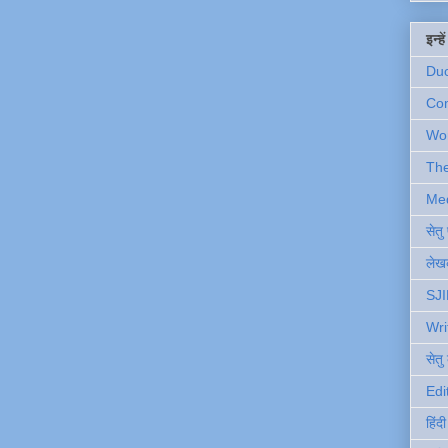
इन्ह
Du
Com
Wo
Th
Me
सेत
लेखक
SJI
Wri
सेतु
Edi
हिंद