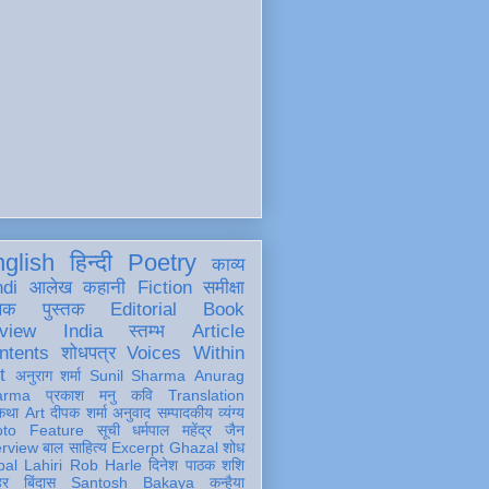
glish
हिन्दी
Poetry
काव्य
ndi
आलेख
कहानी
Fiction
समीक्षा
खक
पुस्तक
Editorial
Book
view
India
स्तम्भ
Article
ntents
शोधपत्र
Voices Within
t
अनुराग शर्मा
Sunil Sharma
Anurag
arma
प्रकाश मनु
कवि
Translation
कथा
Art
दीपक शर्मा
अनुवाद
सम्पादकीय
व्यंग्य
oto Feature
सूची
धर्मपाल महेंद्र जैन
erview
बाल साहित्य
Excerpt
Ghazal
शोध
al Lahiri
Rob Harle
दिनेश पाठक शशि
हर
बिंदास
Santosh Bakaya
कन्हैया