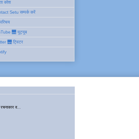
ता कोश
act Setu सम्पर्क करें
 परिचय
Tube 🌉 यूट्यूब
tter 🌉 ट्विटर
tify
चनाकार व...