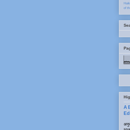
Hai
of t
Se
Pa
Hig
A 
Edi
अनुर
spa