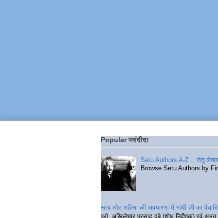
Popular पसंदीदा
Setu Authors A-Z :: सेतु लेखक
Browse Setu Authors by Fi
सत्य और अहिंसा की अवधारणा में गांधी जी का वैचा
प्रो. अखिलेश्वर प्रसाद दुबे (शोध निर्देशक) एवं अभय 