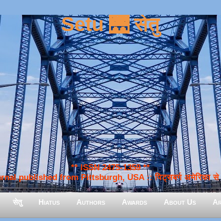
Setu 🌉 सेतु
** ISSN 2475-1359 **
nal published from Pittsburgh, USA :: पिट्सबर्ग अमेरिका से प
सेतु
Hiatus
Authors
Awards
About Us
Ar