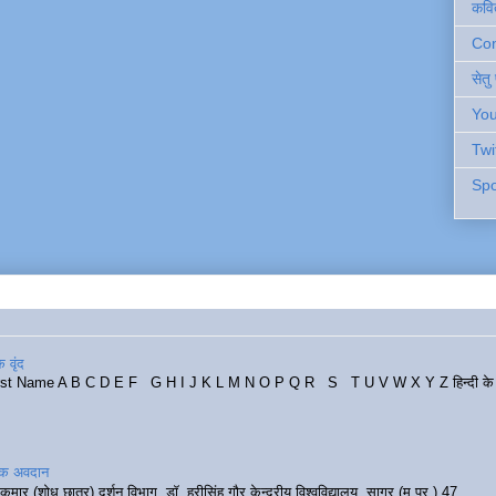
कवि
Cont
सेतु
You
Twi
Spo
 वृंद
rst Name A B C D E F G H I J K L M N O P Q R S T U V W X Y Z हिन्दी के र
रिक अवदान
कुमार (शोध छात्र) दर्शन विभाग, डॉ. हरीसिंह गौर केन्द्रीय विश्वविद्यालय, सागर (म.प्र.) 47...