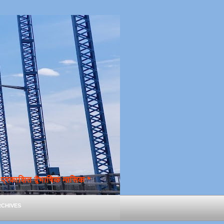
्रकाशित द्वैभाषिक मासिक *
chives