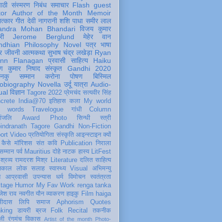
पाठी
संस्मरण
निबंध
समाचार
Flash
guest
tor
Author of the Month
Memoir
ात्कार
गीत
देवी नागरानी
शशि पाधा
समीर लाल
andra Mohan Bhandari
विजय कुमार
री
Jerome Berglund
मेहेर वान
ndhian Philosophy
Novel
पत्र
भाषा
र
जीवनी
आत्मकथा
सुभाष चंद्र लखेड़ा
Ryan
inn Flanagan
प्रवासी
साहित्य
Haiku
ण कुमार निषाद
संस्कृत
Gandhi 2020
ञानकु
सम्मान
करोना
पोषण
बिस्मिल
obiography
Novella
उर्दू
यात्रा
Audio-
ual
विज्ञान
Tagore 2022
प्रेमचंद
सत्यवीर सिंह
crete
India@70
इतिहास
कला
My world
d words
Travelogue
गांधी
Column
धांजलि
Award
Photo
सिन्धी
स्त्री
indranath Tagore
Gandhi
Non-Fiction
ort
Video
प्रतियोगिता
संस्कृति
आइन्स्टाइन
क्यों
कैसे
मॉरिशस
संत कवि
Publication
निराला
 सम्मान
पर्व
Mauritius
दोहे
नाटक
हास्य
LitFest
-श्रव्य
रामदरश मिश्र
Literature
दलित साहित्य
तिकाल
लोक
सलाह
स्वास्थ्य
Visual
अभिमन्यु
त
आप्रवासी
उपन्यास
धर्म
विमोचन
स्वतंत्रता
itage
Humor
My Fav Work
renga tanka
जेश राव
नवगीत
यौन
व्याकरण
हाइकु
Film
haiga
सीदास
लिपि
समाज
Aphorism
Quotes
king
डायरी
ब्रज
Folk
Recital
तकनीक
ली
रंगमंच
विकास
Artist of the month
Photo-