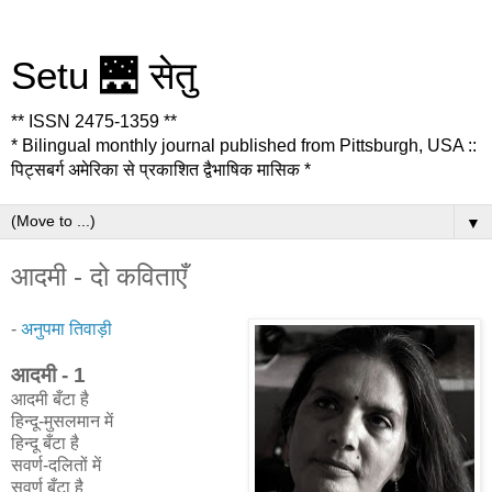
Setu 🌉 सेतु
** ISSN 2475-1359 **
* Bilingual monthly journal published from Pittsburgh, USA ::
पिट्सबर्ग अमेरिका से प्रकाशित द्वैभाषिक मासिक *
▼
आदमी - दो कविताएँ
-
अनुपमा तिवाड़ी
आदमी - 1
आदमी बँटा है
हिन्दू-मुसलमान में
हिन्दू बँटा है
सवर्ण-दलितों में
सवर्ण बँटा है