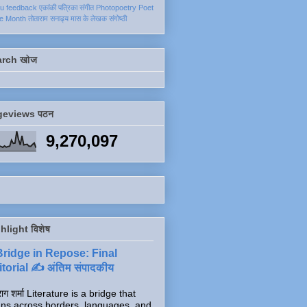
ku
feedback
एकांकी
पत्रिका
संगीत
Photopoetry
Poet
he Month
तोताराम सनाढ्य
मास के लेखक
संगोष्ठी
arch खोज
geviews पठन
9,270,097
hlight विशेष
Bridge in Repose: Final
torial ✍️ अंतिम संपादकीय
ाग शर्मा Literature is a bridge that
ns across borders, languages, and