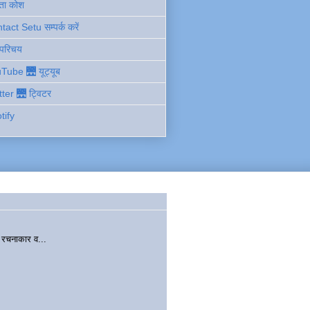
ता कोश
act Setu सम्पर्क करें
 परिचय
Tube 🌉 यूट्यूब
tter 🌉 ट्विटर
tify
चनाकार व...