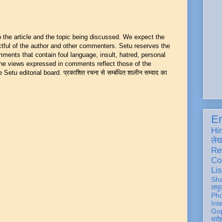
he article and the topic being discussed. We expect the
ful of the author and other commenters. Setu reserves the
mments that contain foul language, insult, hatred, personal
 The views expressed in comments reflect those of the
Setu editorial board. प्रकाशित रचना से सम्बंधित शालीन सम्वाद का
En
Hi
ले
Re
Co
Lis
Sh
लघु
Ph
Int
Gop
धरो