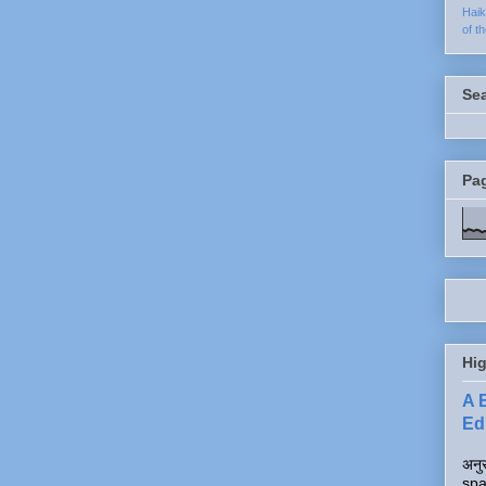
Hai
of t
Se
Pa
Hig
A 
Edi
अनुर
spa