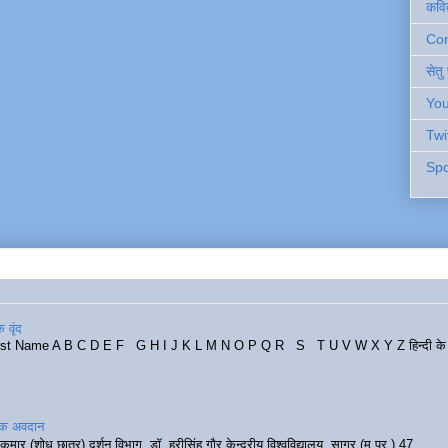
कवि
Cont
सेतु
You
Twi
Spo
 वृंद
rst Name A B C D E F G H I J K L M N O P Q R S T U V W X Y Z हिन्दी के र
रिक अवदान
कुमार (शोध छात्र) दर्शन विभाग, डॉ. हरीसिंह गौर केन्द्रीय विश्वविद्यालय, सागर (म.प्र.) 47...