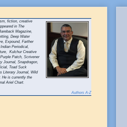
sm, fiction, creative
appeared in The
 Bareback Magazine,
etting, Deep Water
ave, Expound, Farther
 Indian Periodical,
ature, Kulchur Creative
Purple Patch, Scrivener
ry Journal, Snapdragon,
icial, Toad Suck
 Literary Journal, Wild
 He is currently the
rnal Ariel Chart.
Authors A-Z