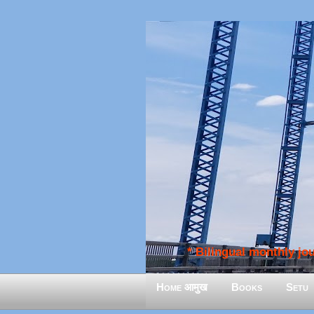
* Bilingual monthly jour
Home आमुख
Books
Setu