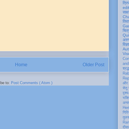
त्रि
edi
साक्ष
Ch
तिवा
Ga
चित्
Qu
अरु
विज्
Aut
Vis
Con
an
Home
Older Post
श्रद्
Rab
Rep
ibe to:
Post Comments ( Atom )
और 
सेतु
दृश्य
भक्
अन
Her
गिरि
तुल
Ran
दीवा