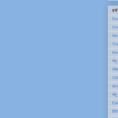
इन्ह
Du
Com
Wo
Th
Me
सेत
लेखक
SJI
Wri
सेतु
Edi
हिंद