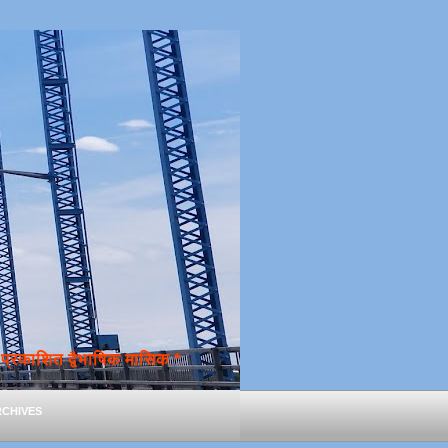
्रकाशित द्वैभाषिक मासिक *
chives