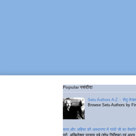
Popular पसंदीदा
Setu Authors A-Z :: सेतु लेखक
Browse Setu Authors by Fi
सत्य और अहिंसा की अवधारणा में गांधी जी का वैचा
प्रो. अखिलेश्वर प्रसाद दुबे (शोध निर्देशक) एवं अभय 