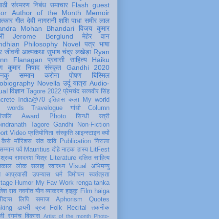
पाठी
संस्मरण
निबंध
समाचार
Flash
guest
tor
Author of the Month
Memoir
ात्कार
गीत
देवी नागरानी
शशि पाधा
समीर लाल
andra Mohan Bhandari
विजय कुमार
री
Jerome Berglund
मेहेर वान
ndhian Philosophy
Novel
पत्र
भाषा
र
जीवनी
आत्मकथा
सुभाष चंद्र लखेड़ा
Ryan
inn Flanagan
प्रवासी
साहित्य
Haiku
ण कुमार निषाद
संस्कृत
Gandhi 2020
ञानकु
सम्मान
करोना
पोषण
बिस्मिल
obiography
Novella
उर्दू
यात्रा
Audio-
ual
विज्ञान
Tagore 2022
प्रेमचंद
सत्यवीर सिंह
crete
India@70
इतिहास
कला
My world
d words
Travelogue
गांधी
Column
धांजलि
Award
Photo
सिन्धी
स्त्री
indranath Tagore
Gandhi
Non-Fiction
ort
Video
प्रतियोगिता
संस्कृति
आइन्स्टाइन
क्यों
कैसे
मॉरिशस
संत कवि
Publication
निराला
 सम्मान
पर्व
Mauritius
दोहे
नाटक
हास्य
LitFest
-श्रव्य
रामदरश मिश्र
Literature
दलित साहित्य
तिकाल
लोक
सलाह
स्वास्थ्य
Visual
अभिमन्यु
त
आप्रवासी
उपन्यास
धर्म
विमोचन
स्वतंत्रता
itage
Humor
My Fav Work
renga tanka
जेश राव
नवगीत
यौन
व्याकरण
हाइकु
Film
haiga
सीदास
लिपि
समाज
Aphorism
Quotes
king
डायरी
ब्रज
Folk
Recital
तकनीक
ली
रंगमंच
विकास
Artist of the month
Photo-