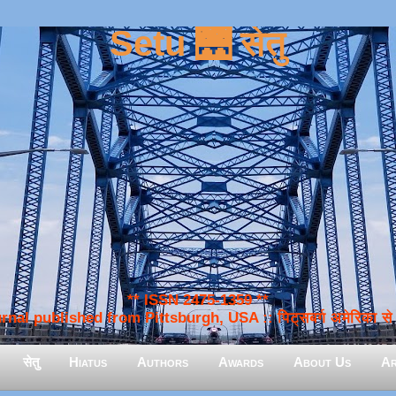
Setu 🌉 सेतु
** ISSN 2475-1359 **
nal published from Pittsburgh, USA :: पिट्सबर्ग अमेरिका से प
सेतु
Hiatus
Authors
Awards
About Us
Ar