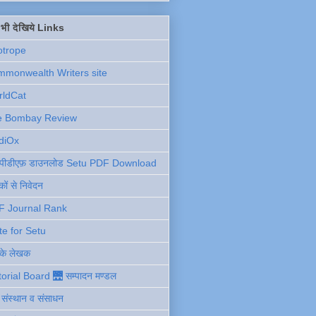
ें भी देखिये Links
otrope
monwealth Writers site
rldCat
e Bombay Review
diOx
ु पीडीएफ़ डाउनलोड Setu PDF Download
ों से निवेदन
F Journal Rank
te for Setu
 के लेखक
torial Board 🌉 सम्पादन मण्डल
ी संस्थान व संसाधन