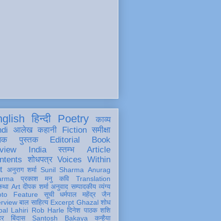
glish
हिन्दी
Poetry
काव्य
ndi
आलेख
कहानी
Fiction
समीक्षा
खक
पुस्तक
Editorial
Book
view
India
स्तम्भ
Article
ntents
शोधपत्र
Voices Within
t
अनुराग शर्मा
Sunil Sharma
Anurag
arma
प्रकाश मनु
कवि
Translation
कथा
Art
दीपक शर्मा
अनुवाद
सम्पादकीय
व्यंग्य
oto Feature
सूची
धर्मपाल महेंद्र जैन
erview
बाल साहित्य
Excerpt
Ghazal
शोध
al Lahiri
Rob Harle
दिनेश पाठक शशि
हर
बिंदास
Santosh Bakaya
कन्हैया