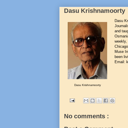
Dasu Krishnamoorty
Dasu Kr
Journali
and tau
Osmania 
weekly,
Chicago
Muse In
been liv
Email: 
Dasu Krishnamoorty
No comments :