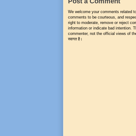
Post a Comment
We welcome your comments related to t
comments to be courteous, and respect
right to moderate, remove or reject co
information or indicate bad intention.
commenter, not the official views of the 
स्वागत है।