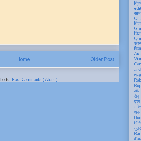
त्रि
edi
साक्ष
Ch
तिवा
Ga
चित्
Qu
अरु
विज्
Aut
Vis
Home
Older Post
Con
an
श्रद्
ibe to:
Post Comments ( Atom )
Rab
Rep
और 
सेतु
दृश्य
भक्
अन
Her
गिरि
तुल
Ran
दीवा