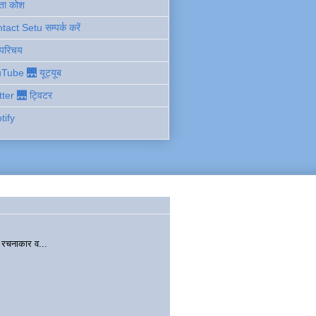
ता कोश
act Setu सम्पर्क करें
 परिचय
Tube 🌉 यूट्यूब
tter 🌉 ट्विटर
tify
चनाकार व...