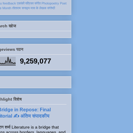
ku
feedback
एकांकी
पत्रिका
संगीत
Photopoetry
Poet
he Month
तोताराम सनाढ्य
मास के लेखक
संगोष्ठी
arch खोज
geviews पठन
9,259,077
hlight विशेष
Bridge in Repose: Final
torial ✍️ अंतिम संपादकीय
ाग शर्मा Literature is a bridge that
ns across borders, languages, and