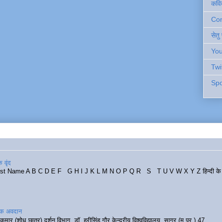
कवि
Cont
सेतु
You
Twi
Spo
 वृंद
rst Name A B C D E F G H I J K L M N O P Q R S T U V W X Y Z हिन्दी के र
रिक अवदान
कुमार (शोध छात्र) दर्शन विभाग, डॉ. हरीसिंह गौर केन्द्रीय विश्वविद्यालय, सागर (म.प्र.) 47...