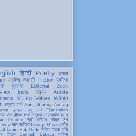
glish
हिन्दी
Poetry
काव्य
ndi
आलेख
कहानी
Fiction
समीक्षा
खक
पुस्तक
Editorial
Book
view
India
स्तम्भ
Article
ntents
शोधपत्र
Voices Within
t
अनुराग शर्मा
Sunil Sharma
Anurag
arma
प्रकाश मनु
कवि
Translation
कथा
Art
दीपक शर्मा
अनुवाद
सम्पादकीय
व्यंग्य
oto Feature
सूची
धर्मपाल महेंद्र जैन
erview
बाल साहित्य
Excerpt
Ghazal
शोध
al Lahiri
Rob Harle
दिनेश पाठक शशि
हर
बिंदास
Santosh Bakaya
कन्हैया