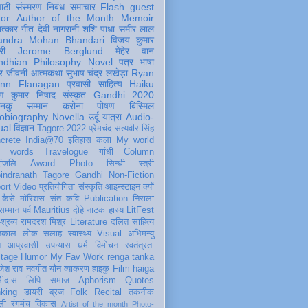
पाठी
संस्मरण
निबंध
समाचार
Flash
guest
tor
Author of the Month
Memoir
ात्कार
गीत
देवी नागरानी
शशि पाधा
समीर लाल
andra Mohan Bhandari
विजय कुमार
री
Jerome Berglund
मेहेर वान
ndhian Philosophy
Novel
पत्र
भाषा
र
जीवनी
आत्मकथा
सुभाष चंद्र लखेड़ा
Ryan
inn Flanagan
प्रवासी
साहित्य
Haiku
ण कुमार निषाद
संस्कृत
Gandhi 2020
ञानकु
सम्मान
करोना
पोषण
बिस्मिल
obiography
Novella
उर्दू
यात्रा
Audio-
ual
विज्ञान
Tagore 2022
प्रेमचंद
सत्यवीर सिंह
crete
India@70
इतिहास
कला
My world
d words
Travelogue
गांधी
Column
धांजलि
Award
Photo
सिन्धी
स्त्री
indranath Tagore
Gandhi
Non-Fiction
ort
Video
प्रतियोगिता
संस्कृति
आइन्स्टाइन
क्यों
कैसे
मॉरिशस
संत कवि
Publication
निराला
 सम्मान
पर्व
Mauritius
दोहे
नाटक
हास्य
LitFest
-श्रव्य
रामदरश मिश्र
Literature
दलित साहित्य
तिकाल
लोक
सलाह
स्वास्थ्य
Visual
अभिमन्यु
त
आप्रवासी
उपन्यास
धर्म
विमोचन
स्वतंत्रता
itage
Humor
My Fav Work
renga tanka
जेश राव
नवगीत
यौन
व्याकरण
हाइकु
Film
haiga
सीदास
लिपि
समाज
Aphorism
Quotes
king
डायरी
ब्रज
Folk
Recital
तकनीक
ली
रंगमंच
विकास
Artist of the month
Photo-