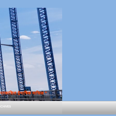
्रकाशित द्वैभाषिक मासिक *
chives