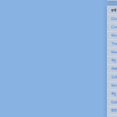
इन्ह
Du
Com
Wo
Th
Me
सेत
लेखक
SJI
Wri
सेतु
Edi
हिंद