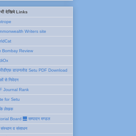
ें भी देखिये Links
otrope
monwealth Writers site
rldCat
e Bombay Review
diOx
ु पीडीएफ़ डाउनलोड Setu PDF Download
ों से निवेदन
F Journal Rank
te for Setu
 के लेखक
torial Board 🌉 सम्पादन मण्डल
ी संस्थान व संसाधन