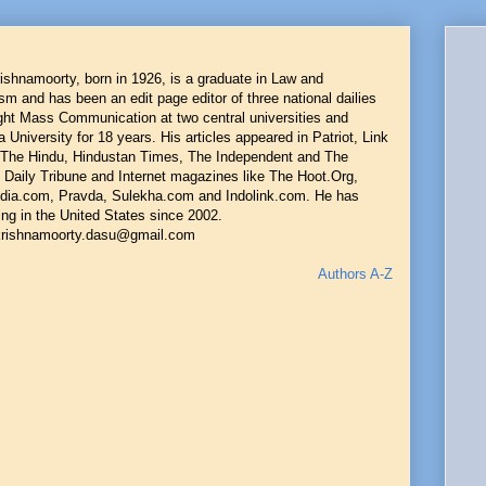
ishnamoorty, born in 1926, is a graduate in Law and
sm and has been an edit page editor of three national dailies
ght Mass Communication at two central universities and
University for 18 years. His articles appeared in Patriot, Link
 The Hindu, Hindustan Times, The Independent and The
 Daily Tribune and Internet magazines like The Hoot.Org,
dia.com, Pravda, Sulekha.com and Indolink.com. He has
ing in the United States since 2002.
krishnamoorty.dasu@gmail.com
Authors A-Z