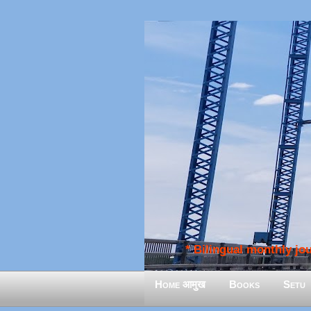
* Bilingual monthly jour
Home आमुख
Books
Setu