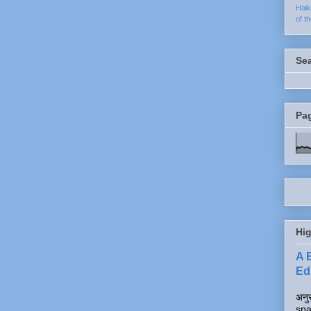
Hai
of t
Se
Pa
Hig
A 
Edi
अनुर
spa