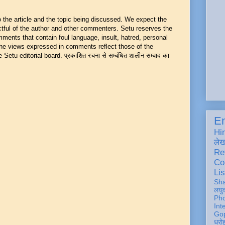
he article and the topic being discussed. We expect the
ful of the author and other commenters. Setu reserves the
mments that contain foul language, insult, hatred, personal
 The views expressed in comments reflect those of the
Setu editorial board. प्रकाशित रचना से सम्बंधित शालीन सम्वाद का
En
Hi
ले
Re
Co
Lis
Sh
लघु
Ph
Int
Gop
धरो