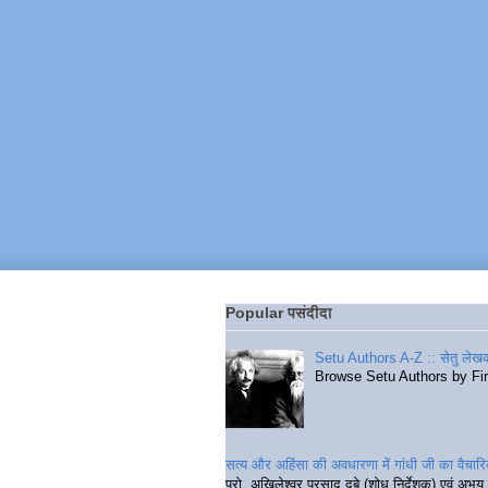
Popular पसंदीदा
Setu Authors A-Z :: सेतु लेखक
Browse Setu Authors by Fi
सत्य और अहिंसा की अवधारणा में गांधी जी का वैचा
प्रो. अखिलेश्वर प्रसाद दुबे (शोध निर्देशक) एवं अभय 