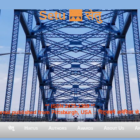
Setu 🌉 सेतु
** ISSN 2475-1359 **
nal published from Pittsburgh, USA :: पिट्सबर्ग अमेरिका से प
सेतु
Hiatus
Authors
Awards
About Us
Ar