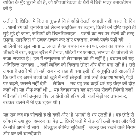
व्यक्ति के मुँह चुराने की है, जो औपचारिकता के घेरों में घिरी मात्र बनावटीपन
की है।
अतीत के क्षितिज में कितना कुछ है जिसे आँखें देखती अघाती नहीं! बसंत के दिन
... धानी रंग की चुनरिया को लेकर साइकिल पर उड़ना, किसी की दृष्टि पड़ते ही
छुई-मुई हो जाना, सखियों की खिलखिलाहट -- पतंगों का सर पर भंवरों की तरह
उड़ना, साइकिल से उचक-उचक कर डोर पकड़ना, कच्चे-पक्के पेड़ों की
डालियों पर झूल जाना ... लगता है वह बचपन बचपन था, आज का बचपन तो
चौखटे में बंधा, स्कूल ड्रैस में तैनात, घंटियों पर आमादा, सभ्यता के चोंचलों से
सजा-सजाया है। इस में उन्मुक्तता तो लेशमात्र को भी नहीं है। बचपन की यह
अतिरिक्त सजगता ... कहीं व्यक्ति को कितना छोटा और बौना बना रही है। उसे
लगता है उसने भी तो यही सब कर रखा है! क्या इसी की अनुभूति उसे सालती है
कि क्यों वह अपने बच्चों को खुले में नहीं छोड़ती! क्यों उन्हें बेतहाशा भागने, पेड़ों
पर चढ़ने, उतरने नहीं देती ... लेकिन ... तब यह सब कहाँ था! यह यंत्र की दौड़
कहाँ थी! यह भीड़ कहाँ थी ... यह बेतहाशापन यह पल-पल रीतती जिंदगी कहाँ
थी! वहाँ तो थी उन्मुक्त विशाल खेतों की हरियाली, जहाँ मेड़ों पर उचककर,
बंधकर चलने में भी एक चुहल थी।
यह सब जब वह सोचती है तो कहीं और भी अभावों से भर उठती है। वह छोटे से
आँगन में उगा हुआ अमरुद का पेड़ ... छितरे पत्तों में से झरती ठंडी बयार और पैरों
के नीचे अपने ही साये। बिल्कुल सीमित सुविधाएँ। जकड़ कर रखने वाले नियम,
और घर की चारदीवारी।