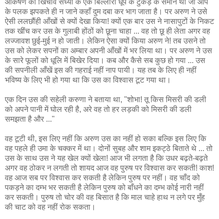
आकर्षण का खिंचाव संध्या के एक बिल्लोरी धूप के टुकड़े के समान था जो आप
के पलक झपकते ही न जाने कहाँ दुम दबा कर भाग जाता है। पर अरुण ने उसे
ऐसी ललछौंही आँखों से क्यों देखा किया! क्यों एक बार उस ने नासापुटों के निकट
तक खींच कर उस के गुलाबी होंठों को छूना चाहा ... वह तो छू ही लेता अगर वह
लज्जावश छुई-मुई न हो जाती। लेकिन ऐसा क्यों किया अरुण ने! तब उसने तो
उस को लेकर सपनों का अम्बार अपनी आँखों में भर लिया था। पर अरुण ने उस
के सारे फूलों को धूलि में बिखेर दिया। कब और कैसे सब कुछ हो गया ... उस
की सपनीली आँखें इस की गहराई नहीं नाप पायी। यह तब के लिए ही नहीं
भविष्य के लिए भी हो गया था कि उस का विश्वास टूट गया था।
एक दिन उस की सहेली करुणा ने बताया था, "शोभा! तू किस मिसरी की डली
को अपने पानी में घोल रही है, अरे वह तो हर लड़की को मिसरी की डली
समझता है और ..."
वह टूटी थी, इस लिए नहीं कि अरुण उस का नहीं हो सका बल्कि इस लिए कि
वह पहले ही उमा के चक्कर में था। दोनों सुबह और शाम इकट्ठे बिताते थे ... तो
उस के साथ उस ने यह खेल क्यों खेला! आज भी लगता है कि उधर बढ़ते-बढ़ते
अगर वह ठोकर न लगती तो शायद आज वह पुरुष पर विश्वास कर सकती! काश!
वह आज सब पर विश्वास कर सकती है लेकिन पुरुष पर नहीं। वह चाँद को
पकड़ने का दम्भ भर सकती है लेकिन पुरुष को बाँधने का दम्भ कोई नारी नहीं
कर सकती। पुरुष तो चोर की वह बिसात है कि माल चाहे हाथ न लगे पर मुँह
की चाट को वह नहीं रोक सकता।