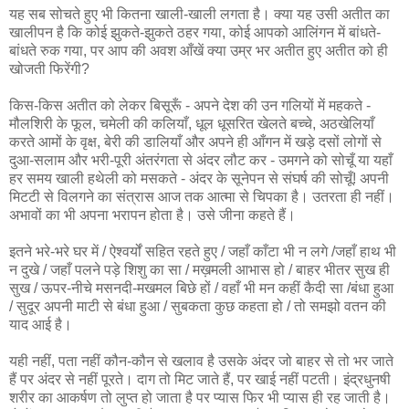
यह सब सोचते हुए भी कितना खाली-खाली लगता है। क्या यह उसी अतीत का
खालीपन है कि कोई झुकते-झुकते ठहर गया, कोई आपको आलिंगन में बांधते-
बांधते रुक गया, पर आप की अवश आँखें क्या उम्र भर अतीत हुए अतीत को ही
खोजती फिरेंगी?
किस-किस अतीत को लेकर बिसूरूँ - अपने देश की उन गलियों में महकते -
मौलशिरी के फूल, चमेली की कलियाँ, धूल धूसरित खेलते बच्चे, अठखेलियाँ
करते आमों के वृक्ष, बेरी की डालियाँ और अपने ही आँगन में खड़े दसों लोगों से
दुआ-सलाम और भरी-पूरी अंतरंगता से अंदर लौट कर - उमगने को सोचूँ या यहाँ
हर समय खाली हथेली को मसकते - अंदर के सूनेपन से संघर्ष की सोचूँ! अपनी
मिटटी से विलगने का संत्रास आज तक आत्मा से चिपका है। उतरता ही नहीं।
अभावों का भी अपना भरापन होता है। उसे जीना कहते हैं।
इतने भरे-भरे घर में / ऐश्वर्यों सहित रहते हुए / जहाँ काँटा भी न लगे /जहाँ हाथ भी
न दुखे / जहाँ पलने पड़े शिशु का सा / मख़मली आभास हो / बाहर भीतर सुख ही
सुख / ऊपर-नीचे मसनदी-मखमल बिछे हों / वहाँ भी मन कहीं कैदी सा /बंधा हुआ
/ सुदूर अपनी माटी से बंधा हुआ / सुबकता कुछ कहता हो / तो समझो वतन की
याद आई है।
यही नहीं, पता नहीं कौन-कौन से खलाव है उसके अंदर जो बाहर से तो भर जाते
हैं पर अंदर से नहीं पूरते। दाग तो मिट जाते हैं, पर खाई नहीं पटती। इंद्रधुनषी
शरीर का आकर्षण तो लुप्त हो जाता है पर प्यास फिर भी प्यास ही रह जाती है।