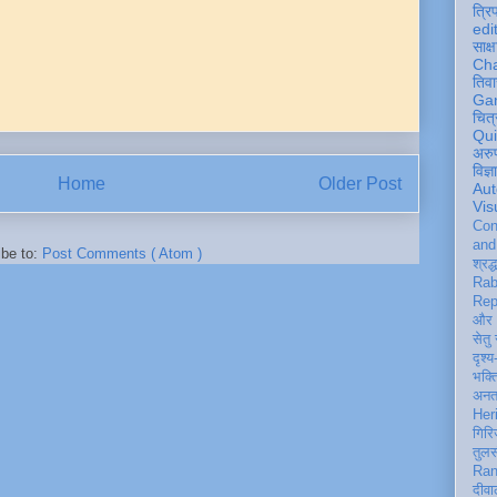
त्रि
edi
साक्ष
Ch
तिवा
Ga
चित्
Qu
अरु
विज्
Home
Older Post
Aut
Vis
Con
an
ibe to:
Post Comments ( Atom )
श्रद्
Rab
Rep
और 
सेतु
दृश्य
भक्
अन
Her
गिरि
तुल
Ran
दीवा