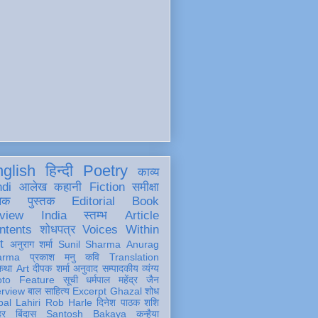
glish
हिन्दी
Poetry
काव्य
ndi
आलेख
कहानी
Fiction
समीक्षा
खक
पुस्तक
Editorial
Book
view
India
स्तम्भ
Article
ntents
शोधपत्र
Voices Within
t
अनुराग शर्मा
Sunil Sharma
Anurag
arma
प्रकाश मनु
कवि
Translation
कथा
Art
दीपक शर्मा
अनुवाद
सम्पादकीय
व्यंग्य
oto Feature
सूची
धर्मपाल महेंद्र जैन
erview
बाल साहित्य
Excerpt
Ghazal
शोध
al Lahiri
Rob Harle
दिनेश पाठक शशि
हर
बिंदास
Santosh Bakaya
कन्हैया