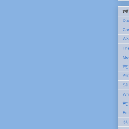
इन्ह
Du
Com
Wo
Th
Me
सेत
लेखक
SJI
Wri
सेतु
Edi
हिंद