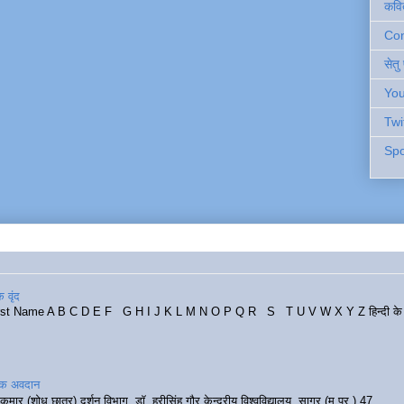
कवि
Cont
सेतु
You
Twi
Spo
 वृंद
rst Name A B C D E F G H I J K L M N O P Q R S T U V W X Y Z हिन्दी के र
रिक अवदान
कुमार (शोध छात्र) दर्शन विभाग, डॉ. हरीसिंह गौर केन्द्रीय विश्वविद्यालय, सागर (म.प्र.) 47...