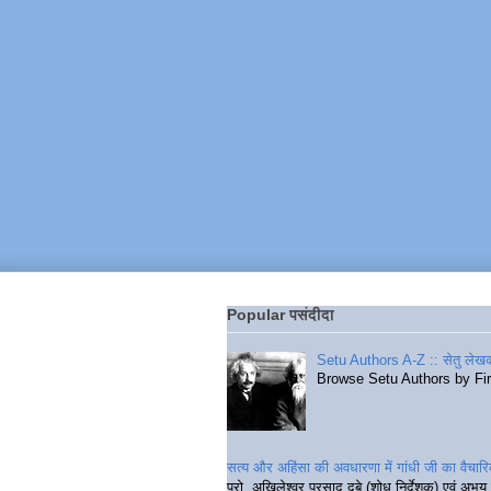
Popular पसंदीदा
Setu Authors A-Z :: सेतु लेखक
Browse Setu Authors by Fi
सत्य और अहिंसा की अवधारणा में गांधी जी का वैचा
प्रो. अखिलेश्वर प्रसाद दुबे (शोध निर्देशक) एवं अभय 