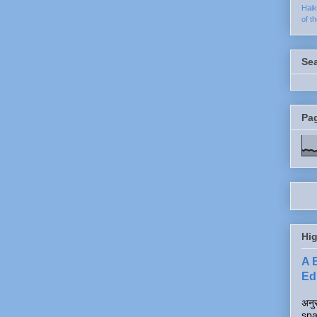
Hai
of t
Se
Pa
Hig
A 
Edi
अनुर
spa