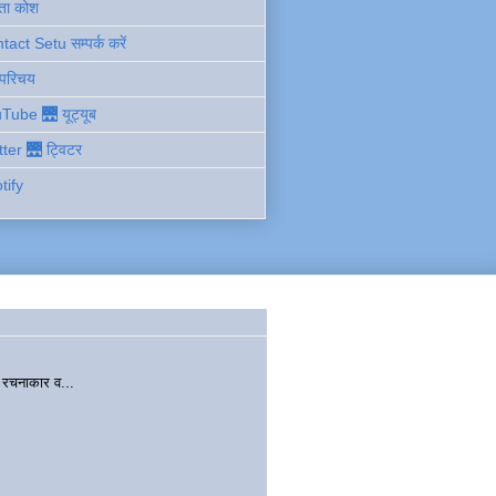
ता कोश
act Setu सम्पर्क करें
 परिचय
Tube 🌉 यूट्यूब
tter 🌉 ट्विटर
tify
चनाकार व...