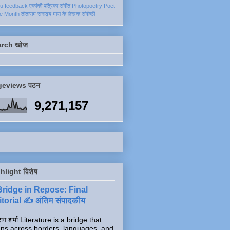
ku
feedback
एकांकी
पत्रिका
संगीत
Photopoetry
Poet
he Month
तोताराम सनाढ्य
मास के लेखक
संगोष्ठी
arch खोज
geviews पठन
9,271,157
hlight विशेष
Bridge in Repose: Final
torial ✍️ अंतिम संपादकीय
ाग शर्मा Literature is a bridge that
ns across borders, languages, and