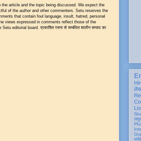
he article and the topic being discussed. We expect the
ful of the author and other commenters. Setu reserves the
mments that contain foul language, insult, hatred, personal
 The views expressed in comments reflect those of the
Setu editorial board. प्रकाशित रचना से सम्बंधित शालीन सम्वाद का
En
Hi
ले
Re
Co
Lis
Sh
लघु
Ph
Int
Gop
धरो