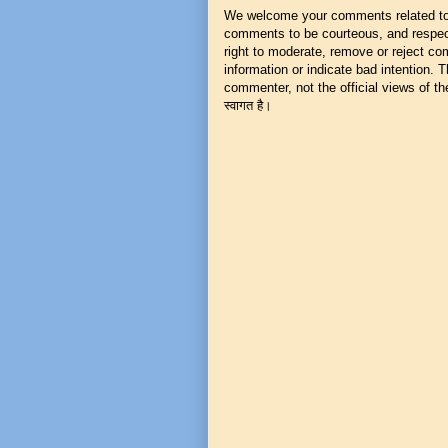
We welcome your comments related to t
comments to be courteous, and respect
right to moderate, remove or reject co
information or indicate bad intention.
commenter, not the official views of the 
स्वागत है।