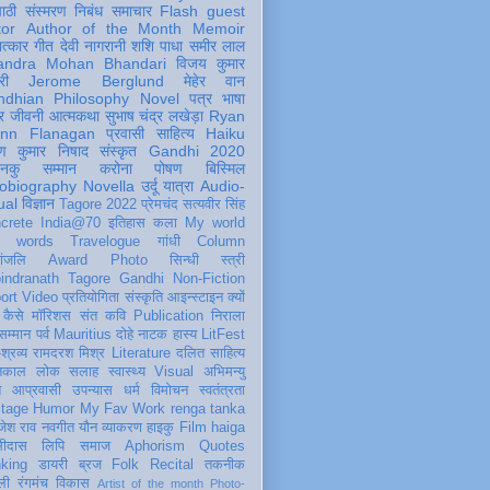
पाठी
संस्मरण
निबंध
समाचार
Flash
guest
tor
Author of the Month
Memoir
ात्कार
गीत
देवी नागरानी
शशि पाधा
समीर लाल
andra Mohan Bhandari
विजय कुमार
री
Jerome Berglund
मेहेर वान
ndhian Philosophy
Novel
पत्र
भाषा
र
जीवनी
आत्मकथा
सुभाष चंद्र लखेड़ा
Ryan
inn Flanagan
प्रवासी
साहित्य
Haiku
ण कुमार निषाद
संस्कृत
Gandhi 2020
ञानकु
सम्मान
करोना
पोषण
बिस्मिल
obiography
Novella
उर्दू
यात्रा
Audio-
ual
विज्ञान
Tagore 2022
प्रेमचंद
सत्यवीर सिंह
crete
India@70
इतिहास
कला
My world
d words
Travelogue
गांधी
Column
धांजलि
Award
Photo
सिन्धी
स्त्री
indranath Tagore
Gandhi
Non-Fiction
ort
Video
प्रतियोगिता
संस्कृति
आइन्स्टाइन
क्यों
कैसे
मॉरिशस
संत कवि
Publication
निराला
 सम्मान
पर्व
Mauritius
दोहे
नाटक
हास्य
LitFest
-श्रव्य
रामदरश मिश्र
Literature
दलित साहित्य
तिकाल
लोक
सलाह
स्वास्थ्य
Visual
अभिमन्यु
त
आप्रवासी
उपन्यास
धर्म
विमोचन
स्वतंत्रता
itage
Humor
My Fav Work
renga tanka
जेश राव
नवगीत
यौन
व्याकरण
हाइकु
Film
haiga
सीदास
लिपि
समाज
Aphorism
Quotes
king
डायरी
ब्रज
Folk
Recital
तकनीक
ली
रंगमंच
विकास
Artist of the month
Photo-