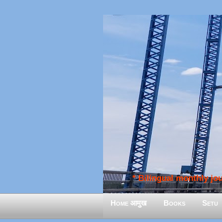
* Bilingual monthly jour
Home आमुख
Books
Setu