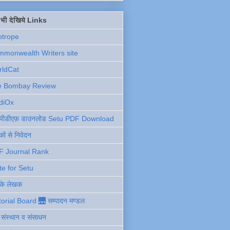
ें भी देखिये Links
otrope
monwealth Writers site
rldCat
e Bombay Review
diOx
ु पीडीएफ़ डाउनलोड Setu PDF Download
ों से निवेदन
F Journal Rank
te for Setu
 के लेखक
torial Board 🌉 सम्पादन मण्डल
ी संस्थान व संसाधन