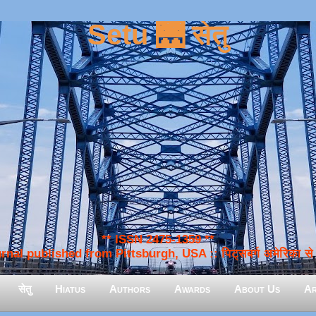
Setu 🌉 सेतु
** ISSN 2475-1359 **
nal published from Pittsburgh, USA :: पिट्सबर्ग अमेरिका से प
सेतु
Hiatus
Authors
Awards
About Us
Ar