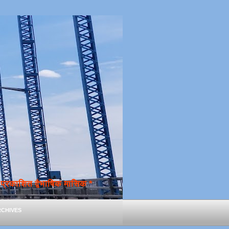
्रकाशित द्वैभाषिक मासिक *
chives