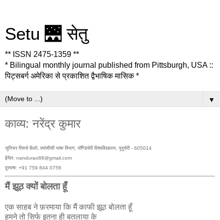
Setu 🌉 सेतु
** ISSN 2475-1359 **
* Bilingual monthly journal published from Pittsburgh, USA ::
पिट्सबर्ग अमेरिका से प्रकाशित द्वैभाषिक मासिक *
▼
काव्य: नरेंद्र कुमार
जूनियर रिसर्च फ़ैलो, फ़्रांसीसी भाषा विभाग, पॉण्डिचेरी विश्वविद्यालय, पुदुचेरी - 605014
ईमेल: nandurao88@gmail.com
दूरभाष: +91 759 844 0756
मैं झूठ क्यों बोलता हूँ
एक साहब ने फ़रमाया कि मैं काफी झूठ बोलता हूँ
हमने तो सिर्फ इतना ही बतलाया के