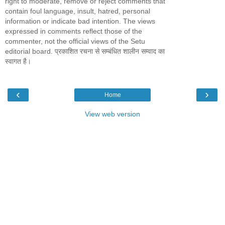
right to moderate, remove or reject comments that
contain foul language, insult, hatred, personal
information or indicate bad intention. The views
expressed in comments reflect those of the
commenter, not the official views of the Setu
editorial board. प्रकाशित रचना से सम्बंधित शालीन सम्वाद का
स्वागत है।
‹
›
Home
View web version