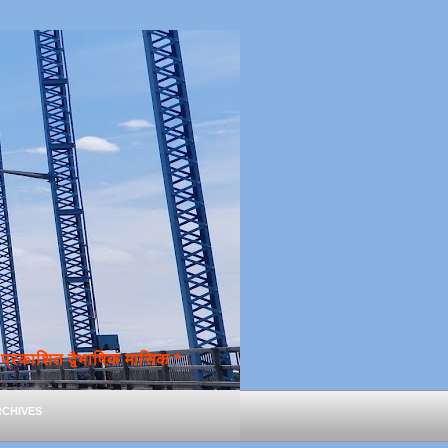
्रकाशित द्वैभाषिक मासिक *
chives