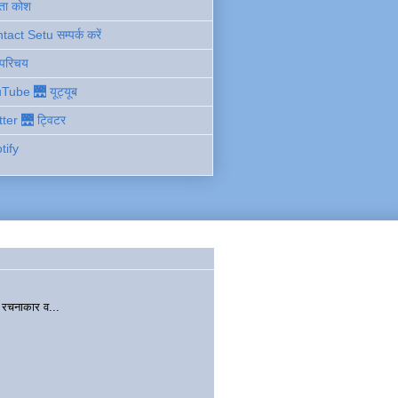
ता कोश
act Setu सम्पर्क करें
 परिचय
Tube 🌉 यूट्यूब
tter 🌉 ट्विटर
tify
चनाकार व...