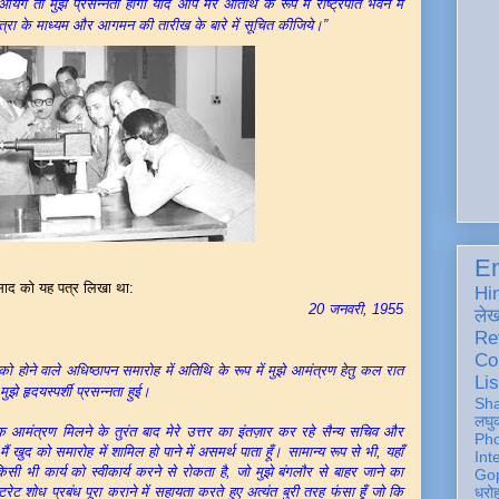
ेंगे तो मुझे प्रसन्नता होगी यदि आप मेरे अतिथि के रूप में राष्ट्रपति भवन में
 यात्रा के माध्यम और आगमन की तारीख के बारे में सूचित कीजिये।”
En
्रसाद को यह पत्र लिखा था:
Hi
20 जनवरी, 1955
ले
Re
Co
वाले अधिष्ठापन समारोह में अतिथि के रूप में मुझे आमंत्रण हेतु कल रात
Lis
झे हृदयस्पर्शी प्रसन्नता हुई।
Sh
लघु
मिलने के तुरंत बाद मेरे उत्तर का इंतज़ार कर रहे सैन्य सचिव और
Ph
मैं खुद को समारोह में शामिल हो पाने में असमर्थ पाता हूँ। सामान्य रूप से भी, यहाँ
Int
िसी भी कार्य को स्वीकार्य करने से रोकता है, जो मुझे बंगलौर से बाहर जाने का
Gop
टरेट शोध प्रबंध पूरा कराने में सहायता करते हुए अत्यंत बुरी तरह फंसा हूँ जो कि
धरो