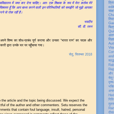
त्रि
िद्यालय में जमा कर देना चाहिए। अतः एक शिक्षक के रूप में मेरा कर्तव्य मेरे
edi
ः विश्वस्त हूँ कि आप बाध्य करने वाली इन परिस्थितियों को समझेंगे जो मुझे आपका
साक्ष
ने से रोक रहीं हैं।
Ch
तिवा
भवदीय
Ga
सी. वी. रमन
चित्
Qu
अरु
विज्
ुए अपने शिष्य का शोध-प्रबंध पूर्ण कराया और उनका “भारत रत्न” का पदक और
Aut
कारी द्वारा उनके घर पर पहुँचाया गया।
Vis
Con
सेतु, सितम्बर 2018
an
श्रद्
Rab
Rep
और 
सेतु
दृश्य
भक्
अन
Her
गिरि
he article and the topic being discussed. We expect the
तुल
ful of the author and other commenters. Setu reserves the
Ran
mments that contain foul language, insult, hatred, personal
दीवा