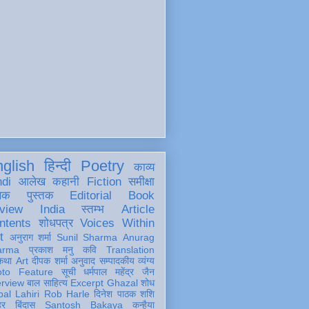
glish
हिन्दी
Poetry
काव्य
ndi
आलेख
कहानी
Fiction
समीक्षा
खक
पुस्तक
Editorial
Book
view
India
स्तम्भ
Article
ntents
शोधपत्र
Voices Within
t
अनुराग शर्मा
Sunil Sharma
Anurag
arma
प्रकाश मनु
कवि
Translation
कथा
Art
दीपक शर्मा
अनुवाद
सम्पादकीय
व्यंग्य
oto Feature
सूची
धर्मपाल महेंद्र जैन
erview
बाल साहित्य
Excerpt
Ghazal
शोध
al Lahiri
Rob Harle
दिनेश पाठक शशि
हर
बिंदास
Santosh Bakaya
कन्हैया