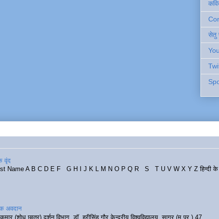
कवि
Cont
सेतु
You
Twi
Spo
 वृंद
rst Name A B C D E F G H I J K L M N O P Q R S T U V W X Y Z हिन्दी के र
रिक अवदान
कुमार (शोध छात्र) दर्शन विभाग, डॉ. हरीसिंह गौर केन्द्रीय विश्वविद्यालय, सागर (म.प्र.) 47...