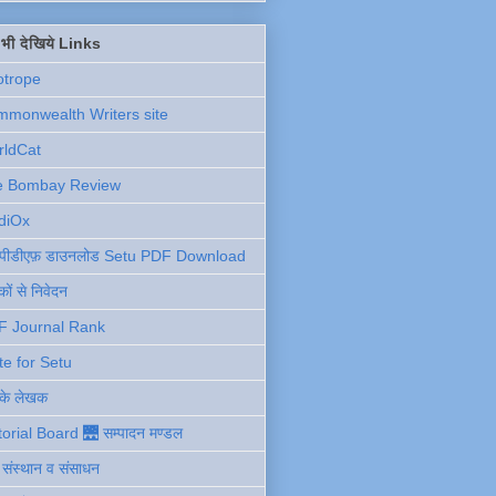
ें भी देखिये Links
otrope
monwealth Writers site
rldCat
e Bombay Review
diOx
ु पीडीएफ़ डाउनलोड Setu PDF Download
ों से निवेदन
F Journal Rank
te for Setu
 के लेखक
torial Board 🌉 सम्पादन मण्डल
ी संस्थान व संसाधन