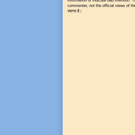
information or indicate bad intention.
commenter, not the official views of the 
स्वागत है।