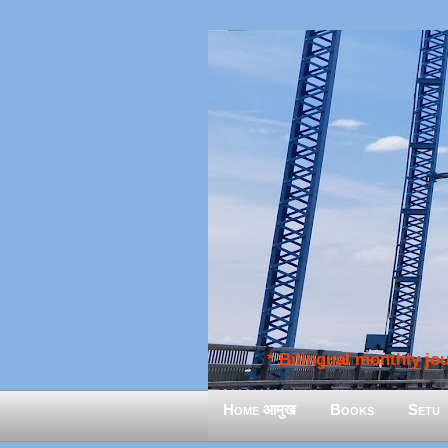
* Bilingual monthly jour
Home आमुख
Books
Setu