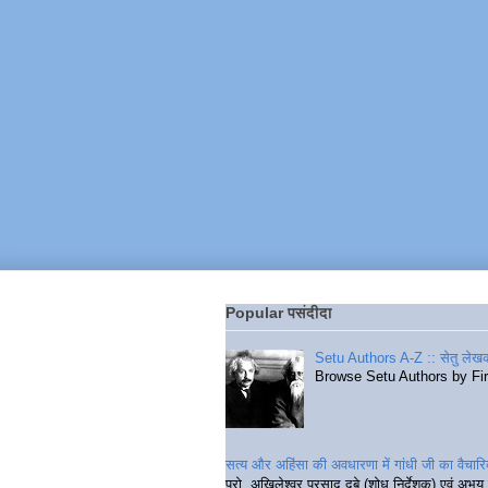
Popular पसंदीदा
Setu Authors A-Z :: सेतु लेखक
Browse Setu Authors by Fi
सत्य और अहिंसा की अवधारणा में गांधी जी का वैचा
प्रो. अखिलेश्वर प्रसाद दुबे (शोध निर्देशक) एवं अभय 