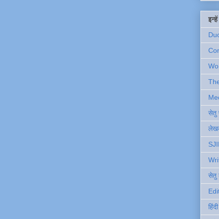
इन्ह
Du
Com
Wo
Th
Me
सेत
लेखक
SJI
Wri
सेतु
Edi
हिंद