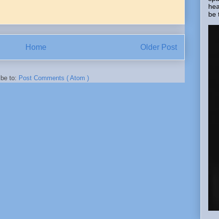
hea
be 
Home
Older Post
ibe to:
Post Comments ( Atom )