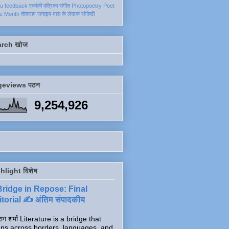
ku
feedback
एकांकी
पत्रिका
संगीत
Photopoetry
Poet
he Month
तोताराम सनाढ्य
मास के लेखक
संगोष्ठी
arch खोज
geviews पठन
9,254,926
hlight विशेष
Bridge in Repose: Final
torial ✍️ अंतिम संपादकीय
ाग शर्मा Literature is a bridge that
ns across borders, languages, and