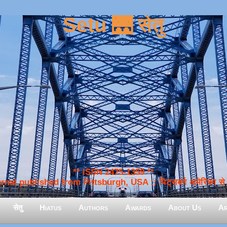
Setu 🌉 सेतु
** ISSN 2475-1359 **
nal published from Pittsburgh, USA :: पिट्सबर्ग अमेरिका से प
सेतु
Hiatus
Authors
Awards
About Us
Ar