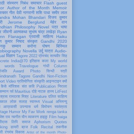
पाठी
संस्मरण
निबंध
समाचार
Flash
guest
tor
Author of the Month
Memoir
ात्कार
गीत
देवी नागरानी
शशि पाधा
समीर लाल
andra Mohan Bhandari
विजय कुमार
री
Jerome Berglund
मेहेर वान
ndhian Philosophy
Novel
पत्र
भाषा
र
जीवनी
आत्मकथा
सुभाष चंद्र लखेड़ा
Ryan
inn Flanagan
प्रवासी
साहित्य
Haiku
ण कुमार निषाद
संस्कृत
Gandhi 2020
ञानकु
सम्मान
करोना
पोषण
बिस्मिल
obiography
Novella
उर्दू
यात्रा
Audio-
ual
विज्ञान
Tagore 2022
प्रेमचंद
सत्यवीर सिंह
crete
India@70
इतिहास
कला
My world
d words
Travelogue
गांधी
Column
धांजलि
Award
Photo
सिन्धी
स्त्री
indranath Tagore
Gandhi
Non-Fiction
ort
Video
प्रतियोगिता
संस्कृति
आइन्स्टाइन
क्यों
कैसे
मॉरिशस
संत कवि
Publication
निराला
 सम्मान
पर्व
Mauritius
दोहे
नाटक
हास्य
LitFest
-श्रव्य
रामदरश मिश्र
Literature
दलित साहित्य
तिकाल
लोक
सलाह
स्वास्थ्य
Visual
अभिमन्यु
त
आप्रवासी
उपन्यास
धर्म
विमोचन
स्वतंत्रता
itage
Humor
My Fav Work
renga tanka
जेश राव
नवगीत
यौन
व्याकरण
हाइकु
Film
haiga
सीदास
लिपि
समाज
Aphorism
Quotes
king
डायरी
ब्रज
Folk
Recital
तकनीक
ली
रंगमंच
विकास
Artist of the month
Photo-