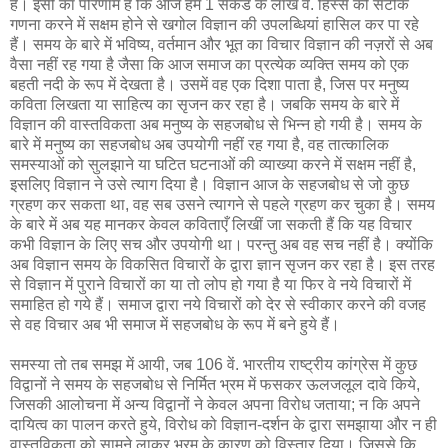
हैं। इसी का परिणाम है कि आज हम 1 सेकेंड के लाख वे. हिस्से की सटीक
गणना करने में सक्षम होने से खगोल विज्ञान की उपलब्धियां हासिल कर पा रहे
हैं। समय के बारे में भविष्य, वर्तमान और भूत का विचार विज्ञान की नज़रों से अब
वैसा नहीं रह गया है जैसा कि आज समाज का प्रत्येक व्यक्ति समय को एक
बहती नदी के रूप में देखता है। उसमें वह एक दिशा पाता है, जिस पर मनुष्य
कविता लिखता या साहित्य का सृजन कर रहा है। जबकि समय के बारे में
विज्ञान की वास्तविकता अब मनुष्य के सहजबोध से भिन्न हो गयी है। समय के
बारे में मनुष्य का सहजबोध अब उपयोगी नहीं रह गया है, वह तात्कालिक
समस्याओं को सुलझाने या घटित घटनाओं की व्याख्या करने में सक्षम नहीं है,
इसलिए विज्ञान ने उसे त्याग दिया है। विज्ञान आज के सहजबोध से जो कुछ
ग्रहण कर सकता था, वह सब उसने त्यागने से पहले ग्रहण कर चुका है। समय
के बारे में अब यह मानकर केवल कविताएँ लिखीं जा सकती हैं कि यह विचार
कभी विज्ञान के लिए सच और उपयोगी था। परन्तु अब वह सच नहीं है। क्योंकि
अब विज्ञान समय के विकसित विचारों के द्वारा ज्ञान सृजन कर रहा है। इस तरह
से विज्ञान में पुराने विचारों का या तो लोप हो गया है या फिर वे नये विचारों में
समाहित हो गये हैं। समाज द्वारा नये विचारों को देर से स्वीकार करने की वजह
से वह विचार अब भी समाज में सहजबोध के रूप में बने हुये हैं।
समस्या तो तब समझ में आयी, जब 106 वें. भारतीय राष्ट्रीय कांग्रेस में कुछ
विद्वानों ने समय के सहजबोध से निर्मित भ्रम में फसकर ऊलजलूल दावे किये,
जिसकी आलोचना में अन्य विद्वानों ने केवल अपना विरोध जताया; न कि अपने
दायित्व का पालन करते हुये, विरोध को विज्ञान-दर्शन के द्वारा समझाया और न ही
वास्तविकता को सामने लाकर भ्रम के कारण को विस्तार दिया। जिससे कि