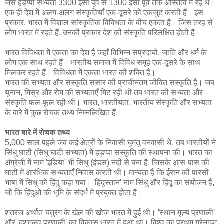
जैसे हड़प्पा सभ्यता 3300 ईसा पूर्व से 1300 ईसा पूर्व तक अस्तित्व में रहे थे।
एक ही देश में अलग-अलग संस्कृतियाँ एक-दूसरे को एकजुट करती हैं। इस
प्रकार, भारत में विशाल सांस्कृतिक विविधता के बीच एकता है। जिस तरह से
लोग भारत में रहते हैं, उनकी प्रकार देश की संस्कृति परिलक्षित होती है।
भारत विविधता में एकता का देश है जहाँ विभिन्न संप्रदायों, जाति और धर्म के
लोग एक साथ रहते हैं। भारतीय समाज में विविध समूह एक-दूसरे के साथ
मिलकर रहते हैं। विविधता में एकता भारत की शक्ति है।
भारत की सभ्यता और संस्कृति संसार की प्राचीनतम जीवित संस्कृति है। जब
यूनान, मिस्र और रोम की सभ्यताएँ मिट रही थी तब भारत की सभ्यता और
संस्कृति फल-फूल रही थी। भारत, भारतीयता, भारतीय संस्कृति और सभ्यता
के बारे में कुछ रोचक तथ्य निम्नलिखित हैं।
भारत बारे में रोचक तथ्य
5,000 साल पहले जब कई क्षेत्रों के निवासी घुमंतू वनवासी थे, तब भारतीयों ने
सिंधु घाटी (सिंधु घाटी सभ्यता) में हड़प्पा संस्कृति की स्थापना की। भारत का
अंग्रेजी में नाम 'इंडिया' भी सिंधु (इं‍डस) नदी से बना है, जिसके आस-पास की
घाटी में आरंभिक सभ्‍यताएँ निवास करती थी। मान्यता है कि ईरान की पारसी
भाषा में सिंधु को हिंदु कहा गया। 'हिंदुस्तान' नाम सिंधु और हिंदू का संयोजन है,
जो कि हिंदुओं की भूमि के संदर्भ में प्रयुक्त होता है।
शतरंज अर्थात चतुरंग के खेल की खोज भारत में हुई थी। 'स्‍थान मूल्‍य प्रणाली'
और 'दशमलव प्रणाली' का विकास भारत में हुआ था। विश्‍व का प्रथम ग्रेनाइट