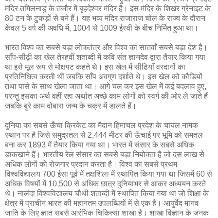
मंदिर तमिलनाडु के तंजौर में बृहदेश्‍वर मंदिर है। इस मंदिर के शिखर ग्रेनाइट के
80 टन के टुकड़ों से बने हैं। यह भव्‍य मंदिर राजाराज चोल के राज्‍य के दौरान
केवल 5 वर्ष की अवधि में, 1004 से 1009 ईस्वी के बीच निर्मित हुआ था।
भारत विश्‍व का सबसे बड़ा लोकतंत्र और विश्‍व का सातवाँ सबसे बड़ा देश है।
साँप-सीढ़ी का खेल तेरहवीं शताब्‍दी में कवि संत ज्ञानदेव द्वारा तैयार किया गया
था इसे मूल रूप से मोक्षपट कहते थे। इस खेल में सीढियाँ वरदानों का
प्रतिनिधित्‍व करती थीं जबकि साँप अवगुण दर्शाते थे। इस खेल को कौडियों
तथा पासे के साथ खेला जाता था। आगे चल कर इस खेल में कई बदलाव हुए,
परन्‍तु इसका अर्थ वहीं रहा अर्थात अच्‍छे काम लोगों को स्‍वर्ग की ओर ले जाते हैं
जबकि बुरे काम दोबारा जन्‍म के चक्र में डालते हैं।
दुनिया का सबसे ऊँचा क्रिकेट का मैदान हिमाचल प्रदेश के चायल नामक
स्‍थान पर है जिसे समुद्रतल से 2,444 मीटर की ऊँचाई पर भूमि को समतल
बना कर 1893 में तैयार किया गया था। भारत में संसार के सबसे अधिक
डाकखाने हैं। भारतीय रेल संसार का सबसे बड़ा नियोक्ता है जो दस लाख से
अधिक लोगों को रोजगार प्रदान करता है। विश्‍व का सबसे प्रथम
विश्‍वविद्यालय 700 ईसा पूर्व में तक्षशिला में स्‍थापित किया गया था जिसमें 60 से
अधिक विषयों में 10,500 से अधिक छात्र दुनियाभर से आकर अध्‍ययन करते
थे। नालंदा विश्‍वविद्यालय चौथी शताब्‍दी में स्‍थापित किया गया था जो शिक्षा के
क्षेत्र में प्राचीन भारत की महानतम उपलब्धियों में से एक है। आयुर्वेद मानव
जाति के लिए ज्ञात सबसे आरंभिक चिकित्‍सा शाखा है। शाखा विज्ञान के जनक