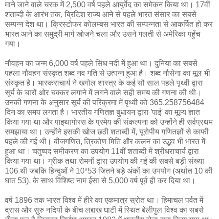
माने जाने वाले चरक में 2,500 वर्ष पहले आयुर्वेद का समेकन किया था। 17वीं
शताब्‍दी के आरंभ तक, ब्रिटिश राज्‍य आने से पहले भारत संसार का सबसे
सम्‍पन्‍न देश था। क्रिस्‍टोफर कोलम्‍बस भारत की सम्‍पन्‍नता से आकर्षित हो कर
भारत आने का समुद्री मार्ग खोजने चला और उसने गलती से अमेरिका पहुँच
गया।
नौवहन का जन्‍म 6,000 वर्ष पहले सिंध नदी में हुआ था। दुनिया का सबसे
पहला नौवहन संस्‍कृ‍त शब्‍द नव गति से उत्‍पन्‍न हुआ है। शब्‍द नौसेना का मूल भी
संस्‍कृत है। भास्‍कराचार्य ने खगोल शास्‍त्र के कई सौ साल पहले पृथ्‍वी द्वारा
सूर्य के चारों ओर चक्‍कर लगाने में लगने वाले सही समय की गणना की थी।
उनकी गणना के अनुसार सूर्य की परिक्रमा में पृथ्‍वी को 365.258756484
दिन का समय लगता है। भारतीय गणितज्ञ बुधायन द्वारा 'पाई' का मूल्‍य ज्ञात
किया गया था और पाइथागोरस के प्रमेय की संकल्‍पना को उन्‍होंने ही सर्वप्रथम
समझाया था। उन्‍होंने इसकी खोज छठी शताब्‍दी में, यूरोपीय गणितज्ञों से काफी
पहले की गई थी। बीजगणित, त्रिकोण मिति और कलन का उद्भव भी भारत में
हुआ था। चतुष्‍पद समीकरण का उपयोग 11वीं शताब्‍दी में श्रीधराचार्य द्वारा
किया गया था। ग्रीक तथा रोमनों द्वारा उपयोग की गई की सबसे बड़ी संख्‍या
106 थी जबकि हिन्‍दुओं ने 10*53 जितने बड़े अंकों का उपयोग (अर्थात 10 की
घात 53), के साथ विशिष्‍ट नाम ईसा से 5,000 वर्ष पूर्व ही कर दिया था।
वर्ष 1896 तक भारत विश्‍व में हीरे का एकमात्र स्रोत था। हिमाचल पर्वत में
द्रास और सुरु नदियों के बीच लद्दाख घाटी में स्थित बेलीपुल विश्‍व‍ का सबसे