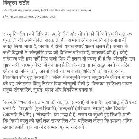
विक्रम राठौर
अभियांत्रिकी और तकनीक संकाय; IASE गांधी विद्या मंदिर, सरदारशहर, राजस्थान
ईमेल: dr.vikramrathore36@yahoo.co.in
संस्कृति जीवन की विधि है। हमारे जीने और सोचने की विधि में हमारी अंत:स्थ
प्रकृति की अभिव्यक्ति ‘संस्कृति’ है। सभ्यता और संस्कृति को समानार्थी
समझ लिया जाता है, जबकि ये दोनों अवधारणाएँ अलग-अलग हैं। संसार के
सभी विद्वानों ने 'संस्कृति' शब्द की विभिन्न परिभाषाएँ, व्याख्याएँ की हैं। कोई
सर्वमान्य परिभाषा नहीं मिल पाती फिर भी इतना तो स्पष्ट ही है कि 'संस्कृति' उन
भूषणरूपी सम्यक् चेष्टाओं का नाम है जिनके द्वारा मानव समूह अपने आंतरिक
और बाह्य जीवन को, अपनी शारीरिक मानसिक शक्तियों को संस्कारवान,
विकसित और दृढ़ बनाता है। संक्षेप में संस्कृति मानव समुदाय के जीवन-यापन
की वह परंपरागत किंतु निरंतर विकासोन्मुखी शैली है जिसका प्रशिक्षण पाकर
मनुष्य संस्कारित, सुघड़, प्रौढ़ और विकसित बनता है।
'संस्कृति' शब्द संस्कृत भाषा की धातु 'कृ' (करना) से बना है। इस धातु से 3 शब्द
बनते हैं- 'प्रकृति' (मूल स्थिति), 'संस्कृति' (परिष्कृत स्थिति) और 'विकृति'
(अवनति स्थिति)। 'संस्कृति' का शब्दार्थ है- उत्तम या सुधरी हुई स्थिति यानी
कि किसी वस्तु को यहाँ तक संस्कारित और परिष्कृत करना कि इसका अंतिम
उत्पाद हमारी प्रशंसा और सम्मान प्राप्त कर सके।