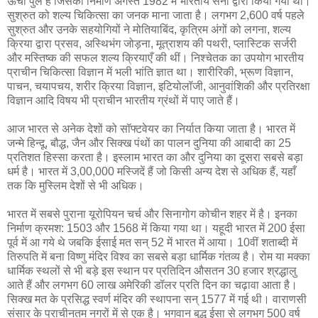
ऊँचा पुल है जिसका निर्माण अगस्‍त 1982 में भारतीय सेना द्वारा किया गया था।
सुश्रुत को शल्‍य चिकित्‍सा का जनक माना जाता है। लगभग 2,600 वर्ष पहले
सुश्रुत और उनके सहयोगियों ने मोतियाबिंद, कृत्रिम अंगों को लगना, शल्‍य
क्रिया द्वारा प्रसव, अस्थिभंग जोड़ना, मूत्राशय की पथरी, प्‍लास्टिक सर्जरी
और मस्तिष्‍क की सफल शल्‍य क्रियाएँ की थीं। निश्‍चेतक का उपयोग भारतीय
प्राचीन चिकित्‍सा विज्ञान में भली भांति ज्ञात था। शारीरिकी, भ्रूण विज्ञान,
पाचन, चयापचय, शरीर क्रिया विज्ञान, इटियोलॉजी, आनुवांशिकी और प्रतिरक्षा
विज्ञान आदि विषय भी प्राचीन भारतीय ग्रंथों में पाए जाते हैं।
आज भारत से अनेक देशों को सॉफ्टवेयर का निर्यात किया जाता है। भारत में
जन्मे हिन्दू, बौद्ध, जैन और सिक्‍ख पंथों का पालन दुनिया की आबादी का 25
प्रतिशत हिस्‍सा करता है। इस्‍लाम भारत का और दुनिया का दूसरा सबसे बड़ा
धर्म है। भारत में 3,00,000 मस्जिदें हैं जो किसी अन्‍य देश से अधिक हैं, यहाँ
तक कि मुस्लिम देशों से भी अधिक।
भारत में सबसे पुराना यूरोपियन चर्च और सिनागोग कोचीन शहर में है। इनका
निर्माण क्रमश: 1503 और 1568 में किया गया था। यहूदी भारत में 200 ईसा
पूर्व में आ गये थे जबकि ईसाई मत सन् 52 में भारत में आया। 10वीं शताब्‍दी में
तिरुपति में बना विष्‍णु मंदिर विश्‍व का सबसे बड़ा धार्मिक गंतव्‍य है। रोम या मक्‍का
धार्मिक स्‍थलों से भी बड़े इस स्‍थान पर प्रतिदिन औसतन 30 हजार श्रद्धालु
आते हैं और लगभग 60 लाख अमेरिकी डॉलर प्रति दिन का चढ़ावा आता है।
सिक्‍ख मत के प्रसिद्ध स्‍वर्ण मंदिर की स्‍थापना सन् 1577 में गई थी। वाराणसी
संसार के प्राचीनतम नगरों में से एक है। भगवान बुद्ध ईसा से लगभग 500 वर्ष