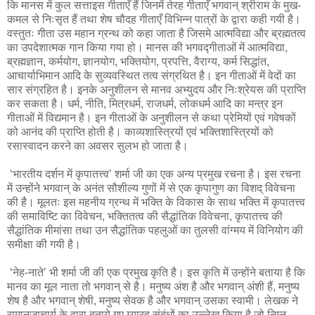
कि मानस में कुल सत्ताइस गीताएँ हैं जिनमें तेरह गीताएँ भगवान् श्रीराम के मुख-
कमल से निःसृत हैं तथा शेष चौदह गीताएँ विभिन्न पात्रों के द्वारा कही गयी है।
वस्तुतः गीता उस महान ग्रन्थ को कहा जाता है जिसमे आत्मविद्या और ब्रह्मतत्व
का उपदेशात्मक गान किया गया हो। मानस की भगवद्गीताओं में आत्मविद्या,
ब्रह्मज्ञान, कर्मयोग, ज्ञानयोग, भक्तियोग, प्रपत्ति, वैराग्य, कर्म सिद्धांत,
आचार्याभिमान आदि के सुव्यवस्थित तत्व संग्रथित है। इन गीताओं में वेदों का
सार संग्रहित है। इनके अनुशीलन से मानव अभ्युदय और निःश्रेयस की प्राप्ति
कर सकता है। धर्म, नीति, मित्रधर्म, राजधर्म, लोकधर्म आदि का मन्त्र इन
गीताओं में विद्यमान है। इन गीताओं के अनुशीलन से कथा प्रेमियों एवं गवेषकों
को आनंद की प्राप्ति होती है। काव्यशास्त्रियों एवं भक्तिशास्त्रियों को
रसास्वादन करने का अवसर सुलभ हो जाता है।
‘भारतीय दर्शन में कृपातत्त्व’ शर्मा जी का एक अन्य प्रमुख रचना है। इस रचना
में उन्होंने भगवान् के अनंत सौशील्य गुणों में से एक कृपागुण का विशद् विवेचना
की है। मूलतः इस महनीय ग्रन्थ में भक्ति के विकास के साथ भक्ति में कृपातत्त्व
की समाविष्टि का विवेचन, भक्तितत्व की सैद्धांतिक विवेचना, कृपातत्त्व की
सैद्धांतिक मीमांसा तथा उन सैद्धांतिक पहलुओं का तुलसी वांग्मय में विनियोग की
समीक्षा की गयी है।
‘नेह-नाते’ भी शर्मा जी की एक प्रमुख कृति है। इस कृति में उन्होंने बताया है कि
मानव का मूल नाता तो भगवान् से है। मनुष्य अंश है और भगवान् अंशी हैं, मनुष्य
शेष है और भगवान् शेषी, मनुष्य सेवक है और भगवान् उसका स्वामी। लेखक ने
रामानुजाचार्य के द्वारा बताये गए ग्यारह संबंधों का उल्लेख किया है जो निम्न