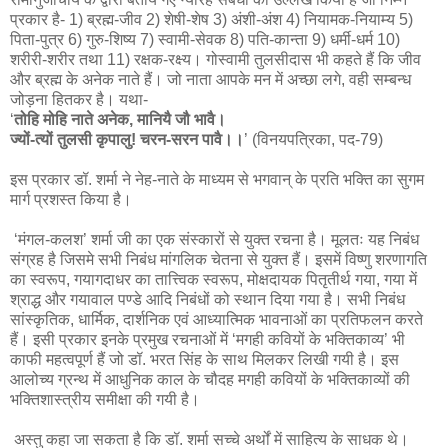
प्रकार है- 1) ब्रह्म-जीव 2) शेषी-शेष 3) अंशी-अंश 4) नियामक-नियाम्य 5)
पिता-पुत्र 6) गुरु-शिष्य 7) स्वामी-सेवक 8) पति-कान्ता 9) धर्मी-धर्म 10)
शरीरी-शरीर तथा 11) रक्षक-रक्ष्य। गोस्वामी तुलसीदास भी कहते हैं कि जीव
और ब्रह्म के अनेक नाते हैं। जो नाता आपके मन में अच्छा लगे, वही सम्बन्ध
जोड़ना हितकर है। यथा-
‘
तोहि मोहि नाते अनेक, मानियै जौ भावै।
ज्यों-त्यों तुलसी कृपालु! चरन-सरन पावै।।
’ (विनयपत्रिका, पद-79)
इस प्रकार डॉ. शर्मा ने नेह-नाते के माध्यम से भगवान् के प्रति भक्ति का सुगम
मार्ग प्रशस्त किया है।
‘मंगल-कलश’ शर्मा जी का एक संस्कारों से युक्त रचना है। मूलतः यह निबंध
संग्रह है जिसमे सभी निबंध मांगलिक चेतना से युक्त हैं। इसमें विष्णु शरणागति
का स्वरूप, गयागदाधर का तात्त्विक स्वरूप, मोक्षदायक पितृतीर्थ गया, गया में
श्राद्ध और गयावाल पण्डे आदि निबंधों को स्थान दिया गया है। सभी निबंध
सांस्कृतिक, धार्मिक, दार्शनिक एवं आध्यात्मिक भावनाओं का प्रतिफलन करते
हैं। इसी प्रकार इनके प्रमुख रचनाओं में ‘मगही कवियों के भक्तिकाव्य’ भी
काफी महत्वपूर्ण हैं जो डॉ. भरत सिंह के साथ मिलकर लिखी गयी है। इस
आलोच्य ग्रन्थ में आधुनिक काल के चौदह मगही कवियों के भक्तिकाव्यों की
भक्तिशास्त्रीय समीक्षा की गयी है।
अस्तु कहा जा सकता है कि डॉ. शर्मा सच्चे अर्थों में साहित्य के साधक थे।