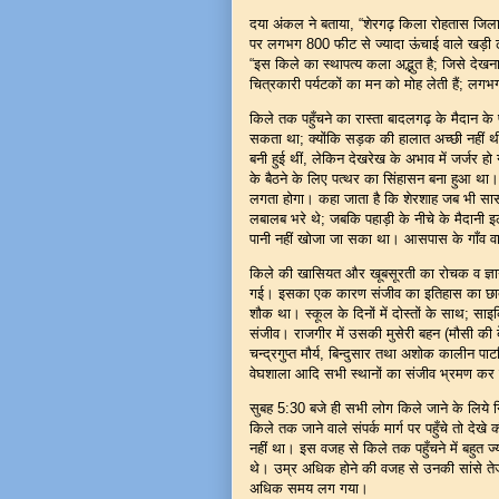
दया अंकल ने बताया, “शेरगढ़ किला रोहतास जिला के 
पर लगभग 800 फीट से ज्यादा ऊंचाई वाले खड़ी
“इस किले का स्थापत्य कला अद्भुत है; जिसे देखन
चित्रकारी पर्यटकों का मन को मोह लेती हैं; लग
किले तक पहुँचने का रास्ता बादलगढ़ के मैदान 
सकता था; क्योंकि सड़क की हालात अच्छी नहीं थ
बनी हुई थीं, लेकिन देखरेख के अभाव में जर्जर ह
के बैठने के लिए पत्थर का सिंहासन बना हुआ था
लगता होगा। कहा जाता है कि शेरशाह जब भी सासार
लबालब भरे थे; जबकि पहाड़ी के नीचे के मैदानी इल
पानी नहीं खोजा जा सका था। आसपास के गाँव वाल
किले की खासियत और खूबसूरती का रोचक व ज्ञानव
गई। इसका एक कारण संजीव का इतिहास का छात्र
शौक था। स्कूल के दिनों में दोस्तों के साथ; 
संजीव। राजगीर में उसकी मुसेरी बहन (मौसी की ब
चन्द्रगुप्त मौर्य, बिन्दुसार तथा अशोक कालीन पाटल
वेघशाला आदि सभी स्थानों का संजीव भ्रमण क
सुबह 5:30 बजे ही सभी लोग किले जाने के लिये 
किले तक जाने वाले संपर्क मार्ग पर पहुँचे तो दे
नहीं था। इस वजह से किले तक पहुँचने में बह
थे। उम्र अधिक होने की वजह से उनकी सांसे तेज 
अधिक समय लग गया।