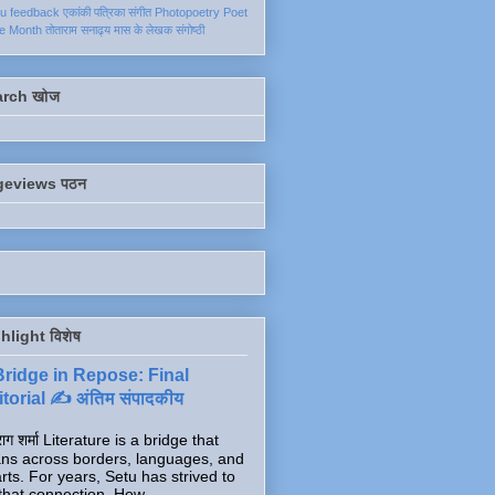
ku
feedback
एकांकी
पत्रिका
संगीत
Photopoetry
Poet
he Month
तोताराम सनाढ्य
मास के लेखक
संगोष्ठी
arch खोज
geviews पठन
hlight विशेष
Bridge in Repose: Final
torial ✍️ अंतिम संपादकीय
ाग शर्मा Literature is a bridge that
ns across borders, languages, and
rts. For years, Setu has strived to
that connection. How...