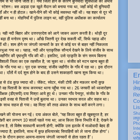
े नाम से भी जाना जाता है। नया जिला होने के कारण बुनियादी सुविधाओं का अभाव
ा स्टेशन। बस अड्डा एक खुले मैदान को बनाया गया था, जहाँ कोई भी बुनियादी
ँ और न ही होटल। खाने-पीने की भी कोई व्यवस्था नहीं थी। यह शहर से दूर भी
ं बना था। मोहनियाँ में पुलिस लाइन था, वहीं पुलिस अधीक्षक का कार्यालय
ा। यही नदी बिहार और उत्तरप्रदेश को आगे जाकर अलग करती है। थोड़ी दूर
। बड़ा ही मनोरम दृश्य था। आँखे जितनी दूर देख सकती थीं, सिर्फ पहाड़ और
ं थी। शाम होने पर जंगली जानवरों के डर से कोई घर से बाहर नहीं निकलता
भुआ गया था। पहाड़, नदी और प्राकृतिक सौन्दर्य देखने के लिये संजीव के साथ
ँगीर की पृष्ठभूमि गाँव की थी। इसलिए, उसे प्रकृति के संग समय बिताना
 वैशाली जिला का एक तहसील है; जा चुका था। संजीव को मटन खाना बहुत ही
ँव गया था। पूरा एक सप्ताह; संजीव जहाँगीर के गाँव में रहा था। इस दौरान
ा। दाँतों में दर्द शुरू होने के बाद ही उसने शाकाहारी खाना शुरू किया था।
En
Hi
 से ठंड कुछ ज्यादा थी। जैकेट, स्वेटर, मंकी टोपी और मफ़लर सभी कुछ
वह पिताजी के साथ करमचट थाना पहुँचा गया था। 26 जनवरी को ध्वजारोहण
ले
धीक्षक (डीएसपी) दया मिश्रा आये हुए थे। उनका गाँव पेनापुर, संजीव के गाँव के
Re
 थे। इसी वजह से पिताजी ने उन्हें बुलाया था। उनका स्वभाव सरल और सहज था।
Co
ल के साथ सहज हो गया। वह मित्र की तरह अंकल के साथ बातें करने लगा।
Lis
Sh
खने की योजना बन गई। दया अंकल बोले, “यह किला बहुत ही खुबसूरत है; हर
लघु
 आखिरी बार लगभग 10 सालों पहले गया था; आज किला किस स्थिति में है; देखने के
Ph
जाना है, तो विशेष सावधानी बरतनी होगी; क्योंकि उस इलाके में माओवादी बेहद ही
Int
ज्यादा है; इसलिये, साथ में कुछ हथियारबंद सिपाहियों को ले जाना ठीक होगा”।
Gop
गश्त के दौरान हमारा आमना-सामना जंगली जानवरों से होता रहता है”।
धरो