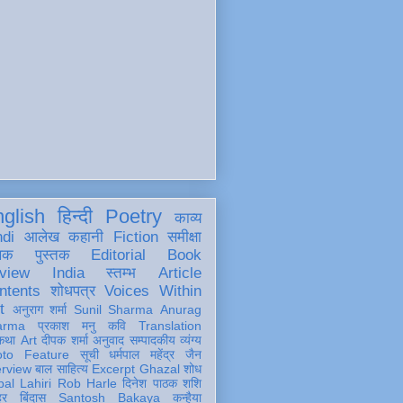
glish
हिन्दी
Poetry
काव्य
ndi
आलेख
कहानी
Fiction
समीक्षा
खक
पुस्तक
Editorial
Book
view
India
स्तम्भ
Article
ntents
शोधपत्र
Voices Within
t
अनुराग शर्मा
Sunil Sharma
Anurag
arma
प्रकाश मनु
कवि
Translation
कथा
Art
दीपक शर्मा
अनुवाद
सम्पादकीय
व्यंग्य
oto Feature
सूची
धर्मपाल महेंद्र जैन
erview
बाल साहित्य
Excerpt
Ghazal
शोध
al Lahiri
Rob Harle
दिनेश पाठक शशि
हर
बिंदास
Santosh Bakaya
कन्हैया