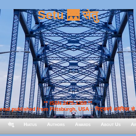
Setu 🌉 सेतु
** ISSN 2475-1359 **
nal published from Pittsburgh, USA :: पिट्सबर्ग अमेरिका से प
सेतु
Hiatus
Authors
Awards
About Us
Ar