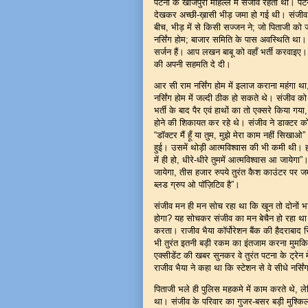
पटना के खाजपुरा मोहल्ले में संजीव रहता था। पटन
देखकर अच्छी-ख़ासी भीड़ जमा हो गई थी। संजीव सोच
बीच, भीड़ में से किसी सज्जन ने; जो पिताजी को ज
नर्सिंग होम; बाजार समिति के पास अवस्थिति थ
सर्जन हैं। आप लखन बाबू को वहाँ भर्ती करवाइए। 
की अपनी सहमति दे दी।
आर सी राम नर्सिंग होम में इलाज कराना महंगा था
नर्सिंग होम में जल्दी ठीक हो सकते थे। संजीव क
भर्ती के बाद पैर एवं हाथों का तो एक्सरे किया ग
होने की शिकायत कर रहे थे। संजीव ने डाक्टर को 
“डॉक्टर मैं हूँ या तुम, मुझे मेरा काम नहीं सिख
हुई। उसमें थोड़ी आत्मविश्वास की भी कमी थी। ह
में ही हो, धीरे-धीरे तुममें आत्मविश्वास आ जायेग
जायेगा, तीस हजार रुपये तुरंत कैश काउंटर पर
ब्लड ग्रुप ओ पॉज़िटिव है”।
संजीव मन ही मन सोच रहा था कि खून तो दोनों भाई 
होगा? यह सोचकर संजीव का मन बेचैन हो रहा था
करता। राजीव भैया कॉर्पोरेशन बैंक की हैदराबाद
भी तुरंत इतनी बड़ी रकम का इंतजाम करना मुमकिन
एक्सीडेंट की खबर सुनकर वे तुरंत पटना के ट्रेन
राजीव भैया ने कहा था कि स्टेशन से वे सीधे नर्
पिताजी भले ही पुलिस महकमे में काम करते थे, ल
था। संजीव के परिवार का गुजर-बसर बड़ी मुश्कि