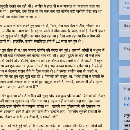
Hai
ूरती देखते बन रही थी। संजीव ने हाल ही में मध्यकाल के स्थापत्य कला पर
of t
्र था। इसलिये, इस किले के हर एक भाग को संजीव बड़ी बारीकी देख रहा था।
; उनकी वह फोटो निकाल रहा था।
Se
ा अंकल से बात करते हुए कह रहे थे, “सर, मेरा बड़ा बेटा राजीव; नौकरी कर
ूंगा, संजीव मेरा छोटा बेटा है, वह भी पढने में ठीक-ठाक है; कोई न कोई नौकरी ज़रूर
 पर सुकून और संतुष्टि का भाव देख रहा था। ऐसा लग रहा था कि भविष्य की
जी ने। हालाँकि, उनके सेवानिवृत होने में 12 साल बचे हुए थे।
Pa
तुम ठीक हो न? तब जाकर संजीव की तंद्रा भंग हुई। उसकी आँखों में भभुआ में
ाजी की बातें चलचित्र की मानिंद चल रही थीं। तंद्रा टूटने के बाद भी उसे लग
जायेंगे और बोलेंगे, बेटा रम की एक बोतल मंगल मार्केट से ले आओ, मैं बहुत
े रम का एक कवार्टर ज़रूर मंगवाते थे। यह उनका मनपसंद ब्रांड था। वे बड़े ही
साथ में बैठकर शराब पीने के लिये कहते थे। वे हमेशा राजीव भैया से कहते थे,
 होगा कि वह तुम खुद मुझे बता दो”। पिताजी को मालूम था, “भैया होली में दोस्तों के
ान अच्छे इंसानों के साथ ही बुरा सुलूक करते हैं; हत्यारे, अत्याचारी और भ्रष्ट
क्या भगवान् भी उनसे डरते हैं”?
Hig
ीडेंट हुआ था और 8 तारीख की सुबह पाँच बजे कुछ पुलिस वाले पिताजी को लेकर
A 
की आवाज सुनकर वह चौंक गया था। वह मन ही मन सोच रहा था, “इस वक्त
Edi
डरते-डरते संजीव ने दरवाजा खोला था। सामने एक पुलिसवाले को देखकर वह
आपलोग आये हैं और क्या काम है”? उन्होंने कहा, “हमलोग तुम्हारे पिताजी के
अनुर
हें साथ लेकर आये हैं; सब ठीक है; घबराओ नहीं”।
spa
hea
 था। माँ सोई हुई थीं, लेकिन पहले कालबेल की आवाज और फिर हम लोगों की
be 