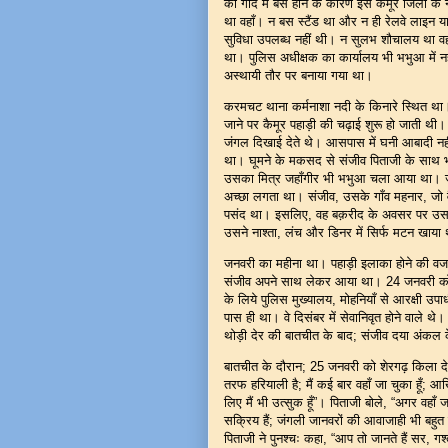
की गोद में बसे होने के कारण इसे कैमूर जिला क
था वहाँ। न बस स्टैंड था और न ही रेलवे लाइन य
सुविधा उपलब्ध नहीं थी। न सुलभ शौचालय था वहा
था। पुलिस अधीक्षक का कार्यालय भी भभुआ में नही
अस्थायी तौर पर बनाया गया था।
करमचट थाना कर्मनाशा नदी के किनारे स्थित थ
जाने पर कैमूर पहाड़ी की चढ़ाई शुरू हो जाती थी
जंगल दिखाई देते थे। आसपास में घनी आबादी नही
था। घूमने के मकसद से संजीव पिताजी के साथ भ
उसका मित्र जहाँगीर भी भभुआ चला आया था। जहा
अच्छा लगता था। संजीव, उसके गाँव महनार, जो
पसंद था। इसलिए, वह बक़रीद के अवसर पर उसके गा
उसने नाश्ता, लंच और डिनर में सिर्फ मटन खाया थ
जनवरी का महीना था। पहाड़ी इलाका होने की वजह
संजीव अपने साथ लेकर आया था। 24 जनवरी को 
के लिये पुलिस मुख्यालय, मोहनियाँ से आरक्षी उपा
पास ही था। वे दिसंबर में सेवानिवृत होने वाले
थोड़ी देर की बातचीत के बाद; संजीव दया अंक
बातचीत के दौरान; 25 जनवरी को शेरगढ़ किला दे
तरफ हरियाली है; मैं कई बार वहाँ जा चुका हूँ;
लिए मैं भी उत्सुक हूँ”। पिताजी बोले, “अगर वहाँ 
सक्रिय हैं; जंगली जानवरों की आवाजाही भी बहुत 
पिताजी ने पुनश्चः कहा, “आप तो जानते हैं सर, 