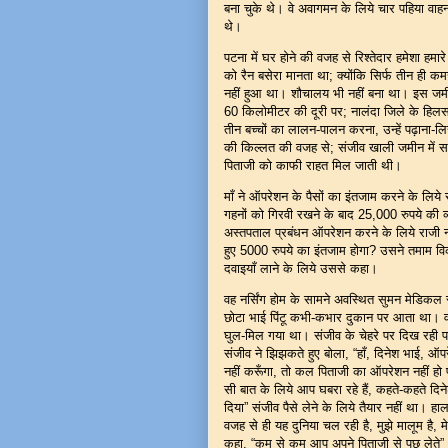
बना चुके थे। वे अवागमन के लिये चार पहिया वाहन
थे।
पटना में घर होने की वजह से रिश्तेदार हमेशा ह
को रैन बसेरा मानता था; क्योंकि सिर्फ तीन ही कम
नहीं हुआ था। शौचालय भी नहीं बना था। इस जमीन
60 किलोमीटर की दूरी पर; नालंदा जिले के हिलसा 
तीन बच्चों का लालन-पालन करना, उन्हें पढ़ाना-
की किल्लत की वजह से; संजीव खाली जमीन में स
पिताजी को काफी राहत मिल जाती थी।
माँ ने ऑपरेशन के पैसों का इंतजाम करने के लिय
गहनों को गिरवी रखने के बाद 25,000 रुपये की 
अस्तपताल प्रबंधन ऑपरेशन करने के लिये राजी 
हुए 5000 रुपये का इंतजाम होगा? उसने तमाम वि
दवाइयाँ लाने के लिये उससे कहा।
वह नर्सिंग होम के सामने अवस्थित सुमन मेडिकल
छोटा भाई पिंटू कभी-कभार दुकान पर आता था। 
घुल-मिल गया था। संजीव के चेहरे पर दिख रही परे
संजीव ने झिझकते हुए बोला, “हाँ, दिनेश भाई, ऑप
नहीं करूँगा, तो कल पिताजी का ऑपरेशन नहीं हो
सी बात के लिये आप घबरा रहे हैं, कहते-कहते दि
दिया” संजीव पैसे लेने के लिये तैयार नहीं था। हा
वजह से ही यह दुनिया चल रही है, मुझे मालूम है, म
कहा, “कम से कम आप अपने पिताजी से पूछ लेते”। दि