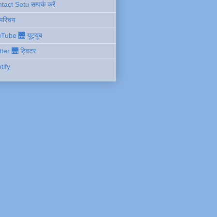
act Setu सम्पर्क करें
 परिचय
Tube 🌉 यूट्यूब
tter 🌉 ट्विटर
tify