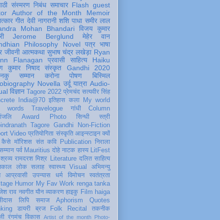
पाठी
संस्मरण
निबंध
समाचार
Flash
guest
tor
Author of the Month
Memoir
ात्कार
गीत
देवी नागरानी
शशि पाधा
समीर लाल
andra Mohan Bhandari
विजय कुमार
री
Jerome Berglund
मेहेर वान
ndhian Philosophy
Novel
पत्र
भाषा
र
जीवनी
आत्मकथा
सुभाष चंद्र लखेड़ा
Ryan
inn Flanagan
प्रवासी
साहित्य
Haiku
ण कुमार निषाद
संस्कृत
Gandhi 2020
ञानकु
सम्मान
करोना
पोषण
बिस्मिल
obiography
Novella
उर्दू
यात्रा
Audio-
ual
विज्ञान
Tagore 2022
प्रेमचंद
सत्यवीर सिंह
crete
India@70
इतिहास
कला
My world
d words
Travelogue
गांधी
Column
धांजलि
Award
Photo
सिन्धी
स्त्री
indranath Tagore
Gandhi
Non-Fiction
ort
Video
प्रतियोगिता
संस्कृति
आइन्स्टाइन
क्यों
कैसे
मॉरिशस
संत कवि
Publication
निराला
 सम्मान
पर्व
Mauritius
दोहे
नाटक
हास्य
LitFest
-श्रव्य
रामदरश मिश्र
Literature
दलित साहित्य
तिकाल
लोक
सलाह
स्वास्थ्य
Visual
अभिमन्यु
त
आप्रवासी
उपन्यास
धर्म
विमोचन
स्वतंत्रता
itage
Humor
My Fav Work
renga tanka
जेश राव
नवगीत
यौन
व्याकरण
हाइकु
Film
haiga
सीदास
लिपि
समाज
Aphorism
Quotes
king
डायरी
ब्रज
Folk
Recital
तकनीक
ली
रंगमंच
विकास
Artist of the month
Photo-