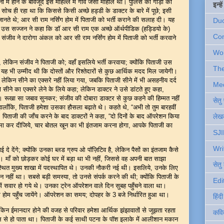
ा में होने के बावजूद इस मोहल्ले में गाँव जैसा माहौल था। पुलिस की गाड़ी को
इन्ह
 ही रहा था कि किससे किसी अच्छे हड्डी के डाक्टर के बारे में पूछे; इसी
ानते थे; आर सी राम नर्सिंग होम में पिताजी को भर्ती कराने की सलाह दी। यह
Du
ा। उस सज्जन ने कहा कि डॉ आर सी राम एक अच्छे ऑर्थपीडिक (हड्डियो के)
Com
संजीव ने दारोगा अंकल को आर सी राम नर्सिंग होम में पिताजी को भर्ती करवाने
Wo
, लेकिन संजीव ने पिताजी को; वहाँ इसलिये भर्ती करवाया; क्योंकि पिताजी उस
Th
ो यह भी उम्मीद थी कि दोस्तों और रिश्तेदारों से कुछ आर्थिक मदद मिल जायेगी।
या, लेकिन सीने का एक्सरे नहीं लिया गया, जबकि पिताजी सीने में भी असहनीय दर्द
Me
सीने का एक्सरे लेने के लिये कहा; लेकिन डाक्टर ने उसे डांटते हुए कहा,
ाओ”। रूखा सा जबाव सुनकर; संजीव की दोबारा डाक्टर से कुछ कहने की हिम्मत नहीं
सेत
ालाँकि, पिताजी हमेशा उसका हौसला बढ़ाते थे। कहते थे, “अभी तो तुम बारहवीं
ा”। पिताजी की जाँच करने के बाद डाक्टरों ने कहा, “दो दिनों के बाद ऑपरेशन किया
लेखक
 जमा कर दीजिये, चार बोतल खून का भी इंतजाम करना होगा, आपके पिताजी का
SJI
Wri
दे देंगे; क्योंकि उनका ब्लड ग्रुप ओ पॉज़िटिव है, लेकिन पैसों का इंतजाम कैसे
। माँ को छोड़कर कोई घर में बड़ा था भी नहीं, जिससे वह अपनी बात साझा
सेतु
 स्थित मुख्य शाखा में पदस्थापित थे। उनकी नौकरी नई थी। इसलिये, उनके लिए
 नहीं था। सबसे बड़ी समस्या, तो उनसे संपर्क करने की थी; क्योंकि पिताजी के
Edi
 में सवार हो गये थे। उनका ट्रेन ऑपरेशन वाले दिन सुबह पहुँचने वाला था।
सिंग होम पहुँच जायेंगे। ऑपरेशन का समय; दोपहर के 3 बजे निर्धारित हुआ था।
हिंद
ेकिन ईमानदार होने की वजह से परिवार हमेशा आर्थिक झंझावातों से जूझता रहता
कवि
ल से हो पाता था। पिताजी के कई साथी पटना के पॉश इलाके में आलीशान मकान