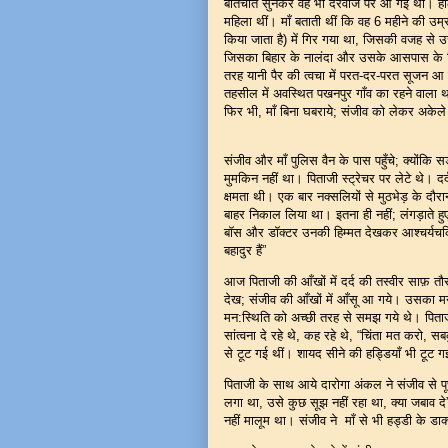
बातचीत सुनकर वह भी दरवाजे पर आ गई थीं। हालाँ
महिला थीं। माँ बताती थीं कि वह 6 महीने की उम्र म
किया जाता है) में गिर गया था, जिसकी वजह से 
जिसका बिहार के नालंदा और उसके आसपास के जिलों
तरह यानी पैर की त्वचा में परत-दर-परत सूजन आ 
तहसील में अवस्थित पखनपुर गाँव का रहने वाला 
फिर भी, माँ बिना घबराये; संजीव को लेकर अकेले 
संजीव और माँ पुलिस वैन के पास पहुँचे; क्योंक
मुमकिन नहीं था। पिताजी स्ट्रेचर पर लेटे थे। दर्
क्षमता थी। एक बार नक्सलियों से मुठभेड़ के दौरान प
बाहर निकाल लिया था। इतना ही नहीं; लंगड़ाते 
बॉस और डॉक्टर उनकी हिम्मत देखकर आश्चर्यचकित
बहादुर हैं”
आज पिताजी की आँखों में दर्द की तस्वीर साफ़ तौ
देख; संजीव की आँखों में आँसू आ गये। उसका 
मन:स्थिति को अच्छी तरह से समझ गये थे। पिताज
सांत्वना दे रहे थे, कह रहे थे, “चिंता मत करो
से टूट गई थीं। शायद सीने की हड्डियाँ भी टूट गई 
पिताजी के साथ आये दारोगा अंकल ने संजीव से पू
लगा था, उसे कुछ सूझ नहीं रहा था, क्या जबाव दे
नहीं मालूम था। संजीव ने माँ से भी हड्डी के डाक्ट