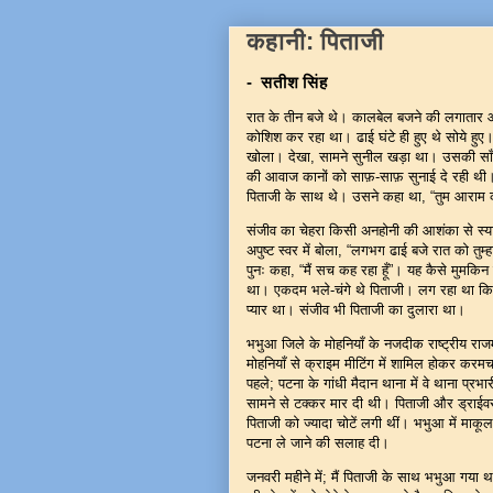
कहानी: पिताजी
- सतीश सिंह
रात के तीन बजे थे। कालबेल बजने की लगातार 
कोशिश कर रहा था। ढाई घंटे ही हुए थे सोये हु
खोला। देखा, सामने सुनील खड़ा था। उसकी साँ
की आवाज कानों को साफ़-साफ़ सुनाई दे रही थी।
पिताजी के साथ थे। उसने कहा था, “तुम आराम 
संजीव का चेहरा किसी अनहोनी की आशंका से स्याह 
अपुष्ट स्वर में बोला, “लगभग ढाई बजे रात को तुम
पुनः कहा, “मैं सच कह रहा हूँ”। यह कैसे मुमकि
था। एकदम भले-चंगे थे पिताजी। लग रहा था कि 1
प्यार था। संजीव भी पिताजी का दुलारा था।
भभुआ जिले के मोहनियाँ के नजदीक राष्ट्रीय राजमा
मोहनियाँ से क्राइम मीटिंग में शामिल होकर करम
पहले; पटना के गांधी मैदान थाना में वे थाना प्
सामने से टक्कर मार दी थी। पिताजी और ड्राईवर
पिताजी को ज्यादा चोटें लगी थीं। भभुआ में माकूल
पटना ले जाने की सलाह दी।
जनवरी महीने में; मैं पिताजी के साथ भभुआ गया 