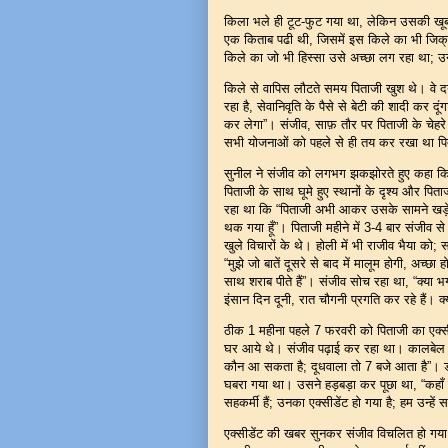
किला भले ही टूट-फुट गया था, लेकिन उसकी खूबस
एक किताब पढी थी, जिसमें इस किले का भी जिक
किले का जो भी हिस्सा उसे अच्छा लग रहा था
किले से वापिस लौटते समय पिताजी खुश थे। वे दय
रहा है, सेवानिवृति के पैसे से बेटी की शादी कर द
कर लेगा”। संजीव, साफ़ तौर पर पिताजी के चेहरे
सभी योजनाओं को पहले से ही तय कर रखा था पिता
सुनील ने संजीव को लगभग झकझोरते हुए कहा कि 
पिताजी के साथ घूमे हुए स्थानों के दृश्य और पित
रहा था कि “पिताजी अभी आकर उसके सामने खड़े हो 
थक गया हूँ”। पिताजी महीने में 3-4 बार संजीव स
खुले विचारों के थे। होली में भी राजीव भैया को; 
“मुझे जो बातें दूसरे से बाद में मालूम होगी, अच्छा
साथ शराब पीते हैं”। संजीव सोच रहा था, “क्या भगव
इंसान दिन दूनी, रात चौगनी प्रगति कर रहे हैं। 
ठीक 1 महीना पहले 7 फरवरी को पिताजी का एक्स
घर आये थे। संजीव पढ़ाई कर रहा था। कालबेल 
कौन आ सकता है; दूधवाला तो 7 बजे आता है”। 
घबरा गया था। उसने हड़बड़ा कर पूछा था, “कहाँ से 
सहकर्मी हैं; उनका एक्सीडेंट हो गया है; हम उन्
एक्सीडेंट की खबर सुनकर संजीव विचलित हो गया