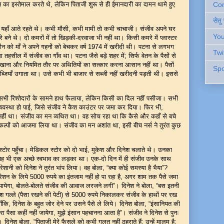
 का इस्तेमाल करते थे, लेकिन पिताजी शुरू से ही ईमानदारी का दामन थामे हुए
Cont
सेतु
मारे यहाँ आते रहते थे। कभी मौसी, कभी मामी तो कभी चाचाजी। संजीव अपने घर
You
रे बने थे। दो कमरों में तो खिड़की-दरवाजा भी नहीं था। किसी कमरे में प्लास्टर
 को माँ ने अपने गहनों को बेचकर वर्ष 1974 में खरीदी थी। पटना से लगभग
Twi
तहसील में संजीव का गाँव था। पटना जैसे बड़े शहर में; सिर्फ वेतन के पैसों से
लिखाना और नियमित तौर पर अथितियों का सत्कार करना आसान नहीं था। पैसों
Spo
ब्जियाँ उगाता था। उसे कभी भी बाजार से सब्जी नहीं खरीदनी पड़ती थी। इससे
े सभी रिश्तेदारों के सामने हाथ फैलाया, लेकिन किसी का दिल नहीं पसीजा। सभी
व्यवस्था हो पाई, जिसे संजीव ने कैश काउंटर पर जमा कर दिया। फिर भी,
नहीं था। संजीव का मन व्यथित था। वह सोच रहा था कि कैसे और कहाँ से बचे
कल्पों को आजमा लिया था। संजीव का मन अशांत था, इसी बीच नर्स ने तुरंत कुछ
 स्टोर पहुँचा। मेडिकल स्टोर को दो भाई, मुकेश और दिनेश चलाते थे। उनका
वह भी एक अच्छे स्वभाव का लड़का था। एक-दो दिन में ही संजीव उनके साथ
शानी को दिनेश ने तुरंत भांप लिया। वह बोला, “क्या कोई समस्या है भैया”?
रेशन के लिये 5000 रुपये का इंतजाम नहीं हो पा रहा है, अगर शाम तक पैसे जमा
 पायेगा, बोलते-बोलते संजीव की आवाज लरजने लगी”। दिनेश ने बोला, “बस इतनी
नेश गल्ले (पैसा रखने की पेटी) से 5000 रुपये निकालकर संजीव के हाथों पर रख
लाँकि, दिनेश के बहुत जोर देने पर उसने पैसे ले लिये। दिनेश बोला, “इंसानियत की
ेरा पैसा कहीं नहीं जायेगा, मुझे इंसान पहचानना आता है”। संजीव ने दिनेश से पुनः
नेश बोला, “पिताजी मेरे फैसले को कभी गलत नहीं ठहराते हैं; उन्हें मालूम है;