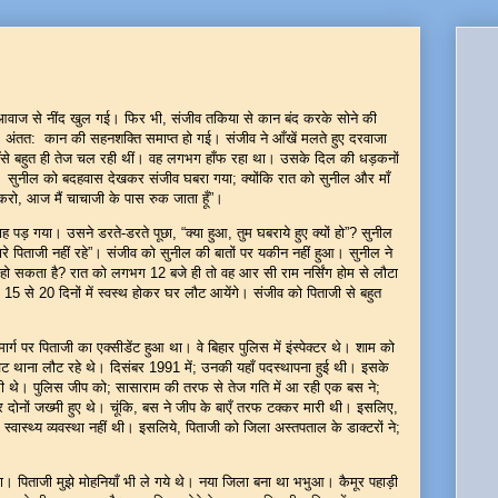
आवाज से नींद खुल गई। फिर भी, संजीव तकिया से कान बंद करके सोने की
ए। अंतत: कान की सहनशक्ति समाप्त हो गई। संजीव ने आँखें मलते हुए दरवाजा
से बहुत ही तेज चल रही थीं। वह लगभग हाँफ रहा था। उसके दिल की धड़कनों
 सुनील को बदहवास देखकर संजीव घबरा गया; क्योंकि रात को सुनील और माँ
करो, आज मैं चाचाजी के पास रुक जाता हूँ”।
पड़ गया। उसने डरते-डरते पूछा, “क्या हुआ, तुम घबराये हुए क्यों हो”? सुनील
्हारे पिताजी नहीं रहे”। संजीव को सुनील की बातों पर यकीन नहीं हुआ। सुनील ने
न हो सकता है? रात को लगभग 12 बजे ही तो वह आर सी राम नर्सिंग होम से लौटा
5 से 20 दिनों में स्वस्थ होकर घर लौट आयेंगे। संजीव को पिताजी से बहुत
र्ग पर पिताजी का एक्सीडेंट हुआ था। वे बिहार पुलिस में इंस्पेक्टर थे। शाम को
चट थाना लौट रहे थे। दिसंबर 1991 में; उनकी यहाँ पदस्थापना हुई थी। इसके
रभारी थे। पुलिस जीप को; सासाराम की तरफ से तेज गति में आ रही एक बस ने;
 दोनों जख्मी हुए थे। चूंकि, बस ने जीप के बाएँ तरफ टक्कर मारी थी। इसलिए,
 स्वास्थ्य व्यवस्था नहीं थी। इसलिये, पिताजी को जिला अस्तपताल के डाक्टरों ने;
था। पिताजी मुझे मोहनियाँ भी ले गये थे। नया जिला बना था भभुआ। कैमूर पहाड़ी