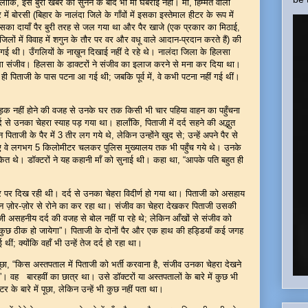
कि, इस बुरी खबर को सुनने के बाद भी माँ घबराई नहीं। माँ, हिम्मत वाली
ें बोरसी (बिहार के नालंदा जिले के गाँवों में इसका इस्तेमाल हीटर के रूप में
उसका दायाँ पैर बुरी तरह से जल गया था और पैर खाजे (एक प्रकार का मिठाई,
 में विवाह में शगुन के तौर पर वर और वधू वाले आदान-प्रदान करते हैं) की
गई थी। उँगलियों के नाख़ून दिखाई नहीं दे रहे थे। नालंदा जिला के हिलसा
था संजीव। हिलसा के डाक्टरों ने संजीव का इलाज करने से मना कर दिया था।
ही पिताजी के पास पटना आ गई थी; जबकि पूर्व में, वे कभी पटना नहीं गई थीं।
ि सड़क नहीं होने की वजह से उनके घर तक किसी भी चार पहिया वाहन का पहुँचना
द से उनका चेहरा स्याह पड़ गया था। हालाँकि, पिताजी में दर्द सहने की अद्भुत
िताजी के पैर में 3 तीर लग गये थे, लेकिन उन्होंने खुद से; उन्हें अपने पैर से
हुए वे लगभग 5 किलोमीटर चलकर पुलिस मुख्यालय तक भी पहुँच गये थे। उनके
 थे। डॉक्टरों ने यह कहानी माँ को सुनाई थी। कहा था, “आपके पति बहुत ही
र पर दिख रही थी। दर्द से उनका चेहरा विदीर्ण हो गया था। पिताजी को असहाय
मन ज़ोर-ज़ोर से रोने का कर रहा था। संजीव का चेहरा देखकर पिताजी उसकी
ी असहनीय दर्द की वजह से बोल नहीं पा रहे थे; लेकिन आँखों से संजीव को
, सबकुछ ठीक हो जायेगा”। पिताजी के दोनों पैर और एक हाथ की हड्डियाँ कई जगह
थीं; क्योंकि वहाँ भी उन्हें तेज दर्द हो रहा था।
छा, “किस अस्तपताल में पिताजी को भर्ती करवाना है, संजीव उनका चेहरा देखने
”। वह बारहवीं का छात्र था। उसे डॉक्टरों या अस्तपतालों के बारे में कुछ भी
र के बारे में पूछा, लेकिन उन्हें भी कुछ नहीं पता था।