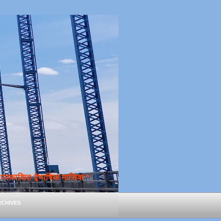
्रकाशित द्वैभाषिक मासिक *
chives