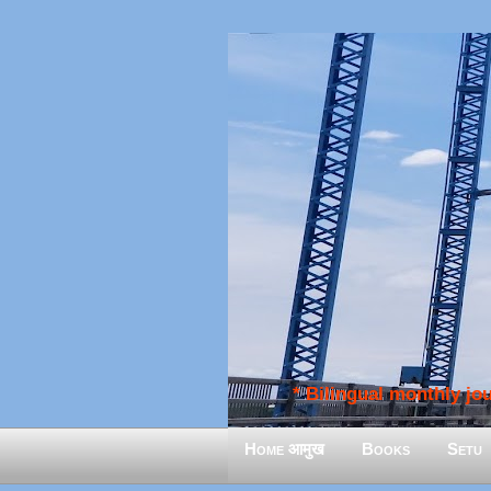
* Bilingual monthly jour
Home आमुख
Books
Setu