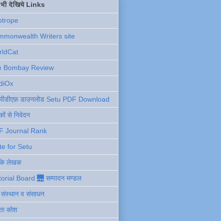
ें भी देखिये Links
otrope
monwealth Writers site
rldCat
e Bombay Review
diOx
ु पीडीएफ़ डाउनलोड Setu PDF Download
ों से निवेदन
F Journal Rank
te for Setu
 के लेखक
torial Board 🌉 सम्पादन मण्डल
ी संस्थान व संसाधन
ता कोश