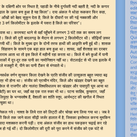
त्रि
दक्षिणी क्षोर पर स्थित है; पहाडी के नीचे दुर्गावती नदी बहती है; नदी के कगार
edi
 ढाल के ऊपर बना हुआ है यह किला”। दया अंकल ने थोडा रूककर फिर कहा,
साक्ष
ा आँखों को बेहद सुकून देता है; किले के दीवारों पर की गई नक्काशी और
Ch
तिवा
भग 3 वर्ग किलोमीटर के इलाके में पसरा है किले का परिसर”।
Ga
चित्
के पास था। करमचट थाने से वहाँ पहुँचने में लगभग 3 घंटे तक का समय लग
Qu
ी। किले की दूरी बादलगढ़ के मैदान से लगभग 2 किलोमीटर थी। सीढ़ियाँ ज़रूर
अरु
ो गयी थीं। किले के मुख्य द्वार के दोनों तरफ हाथी की आकृति बनी हुई थी। शासक
विज्
। सिंहासन के सामने एक बड़ा हाल बना हुआ था। शायद, वहाँ शेरशाह का दरबार
Aut
ाम आता था तो इस किले में महीनों रहा करता था। किले में बने कुओं में पानी
Vis
ाकों में दूर-दूर तक पानी का नामोनिशान नहीं था। सेटलाईट से भी उस इलाके में
Con
े मजबूरी में; पीने का पानी टैंकर से मंगवाते थे।
an
श्रद्
र्धक वर्णन सुनकर किला देखने के प्रति संजीव की उत्सुकता बहुत ज्यादा बढ़
Rab
 भी होना था। संजीव को प्राचीन मंदिर, किले और खंडहर देखने का बहुत
Rep
साइकिल से राजगीर और नालंदा विश्वविधालय का खंडहर और पावापुरी घूम आया था
और 
ेटी) का घर था, जहाँ वह एक रात रुका भी था। पटना साहिब, कुम्हरार, जहाँ
सेतु
िपुत्र के भग्नावशेष हैं, वैशाली का शांति स्तूप, आर्यभट्ट की खगौल में स्थित
दृश्य
र चुका था।
भक्
अन
निकल गये। नाश्ता के लिये रात को लिट्टी और चोखा बना लिया गया था। जब वे
Her
खे की किले तक जाने वाला सीढ़ी जर्जर हालात में है; जिसका इस्तेमाल करना मुमकिन
गिरि
ुत ज्यादा मशक्कत करनी पड़ी। दया अंकल संजीव का हाथ पकड़कर चढ़ाई कर रहे
तुल
हो गई थीं। दो किलोमीटर की दूरी को पूरा करने में संजीव को एक घंटे से
Ran
दीवा