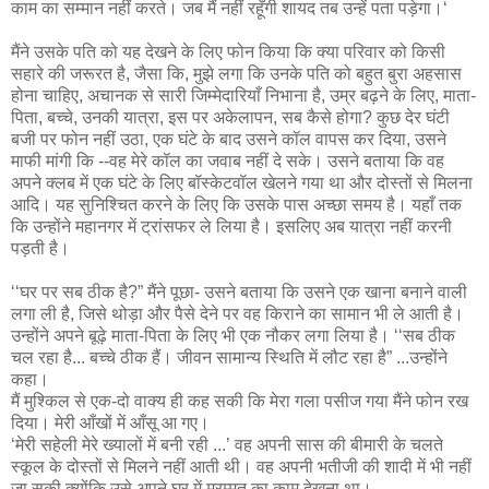
काम का सम्मान नहीं करते। जब मैं नहीं रहूँगी शायद तब उन्हें पता पड़ेगा।‘
मैंने उसके पति को यह देखने के लिए फोन किया कि क्या परिवार को किसी
सहारे की जरूरत है, जैसा कि, मुझे लगा कि उनके पति को बहुत बुरा अहसास
होना चाहिए, अचानक से सारी जिम्मेदारियाँ निभाना है, उम्र बढ़ने के लिए, माता-
पिता, बच्चे, उनकी यात्रा, इस पर अकेलापन, सब कैसे होगा? कुछ देर घंटी
बजी पर फोन नहीं उठा, एक घंटे के बाद उसने कॉल वापस कर दिया, उसने
माफी मांगी कि --वह मेरे कॉल का जवाब नहीं दे सके। उसने बताया कि वह
अपने क्लब में एक घंटे के लिए बॉस्केटवॉल खेलने गया था और दोस्तों से मिलना
आदि। यह सुनिश्चित करने के लिए कि उसके पास अच्छा समय है। यहाँ तक
कि उन्होंने महानगर में ट्रांसफर ले लिया है। इसलिए अब यात्रा नहीं करनी
पड़ती है।
‘‘घर पर सब ठीक है?” मैंने पूछा- उसने बताया कि उसने एक खाना बनाने वाली
लगा ली है, जिसे थोड़ा और पैसे देने पर वह किराने का सामान भी ले आती है।
उन्होंने अपने बूढ़े माता-पिता के लिए भी एक नौकर लगा लिया है। ‘‘सब ठीक
चल रहा है... बच्चे ठीक हैं। जीवन सामान्य स्थिति में लौट रहा है” ...उन्होंने
कहा।
मैं मुश्किल से एक-दो वाक्य ही कह सकी कि मेरा गला पसीज गया मैंने फोन रख
दिया। मेरी आँखों में आँसू आ गए।
‘मेरी सहेली मेरे ख्यालों में बनी रही ...’ वह अपनी सास की बीमारी के चलते
स्कूल के दोस्तों से मिलने नहीं आती थी। वह अपनी भतीजी की शादी में भी नहीं
जा सकी क्योंकि उसे अपने घर में मरम्मत का काम देखना था।