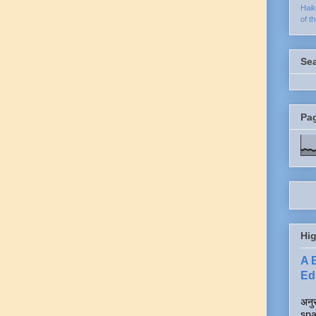
Hai
of t
Se
Pa
Hig
A 
Edi
अनुर
spa