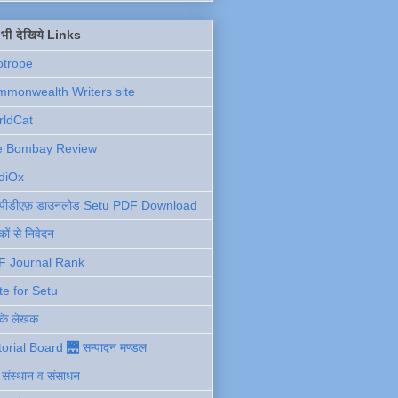
ें भी देखिये Links
otrope
monwealth Writers site
rldCat
e Bombay Review
diOx
ु पीडीएफ़ डाउनलोड Setu PDF Download
ों से निवेदन
F Journal Rank
te for Setu
 के लेखक
torial Board 🌉 सम्पादन मण्डल
ी संस्थान व संसाधन