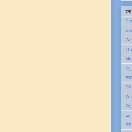
इन्ह
Du
Com
Wo
Th
Me
सेत
लेखक
SJI
Wri
सेतु
Edi
हिंद