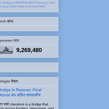
ku
feedback
एकांकी
पत्रिका
संगीत
Photopoetry
Poet
he Month
तोताराम सनाढ्य
मास के लेखक
संगोष्ठी
arch खोज
geviews पठन
9,269,480
hlight विशेष
Bridge in Repose: Final
torial ✍️ अंतिम संपादकीय
ाग शर्मा Literature is a bridge that
ns across borders, languages, and