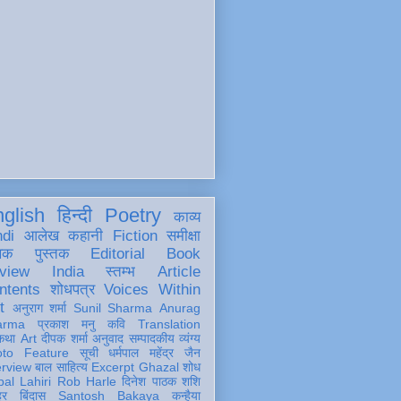
glish
हिन्दी
Poetry
काव्य
ndi
आलेख
कहानी
Fiction
समीक्षा
खक
पुस्तक
Editorial
Book
view
India
स्तम्भ
Article
ntents
शोधपत्र
Voices Within
t
अनुराग शर्मा
Sunil Sharma
Anurag
arma
प्रकाश मनु
कवि
Translation
कथा
Art
दीपक शर्मा
अनुवाद
सम्पादकीय
व्यंग्य
oto Feature
सूची
धर्मपाल महेंद्र जैन
erview
बाल साहित्य
Excerpt
Ghazal
शोध
al Lahiri
Rob Harle
दिनेश पाठक शशि
हर
बिंदास
Santosh Bakaya
कन्हैया