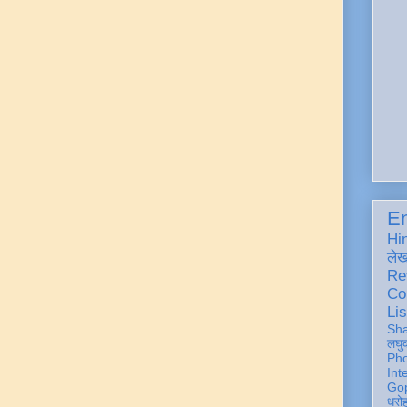
En
Hi
ले
Re
Co
Lis
Sh
लघु
Ph
Int
Gop
धरो