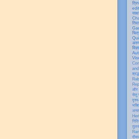
त्रि
edi
साक्ष
Ch
तिवा
Ga
चित्
Qu
अरु
विज्
Aut
Vis
Con
an
श्रद्
Rab
Rep
और 
सेतु
दृश्य
भक्
अन
Her
गिरि
तुल
Ran
दीवा