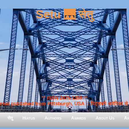
Setu 🌉 सेतु
** ISSN 2475-1359 **
nal published from Pittsburgh, USA :: पिट्सबर्ग अमेरिका से प
सेतु
Hiatus
Authors
Awards
About Us
Ar