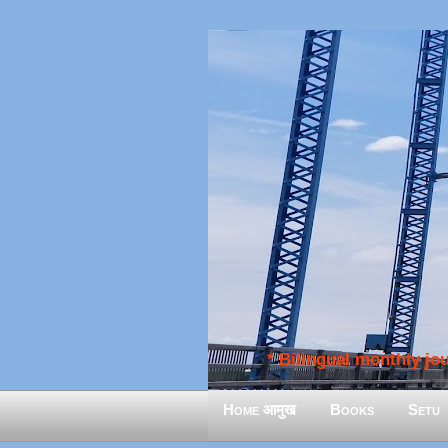
* Bilingual monthly jour
Home आमुख
Books
Setu