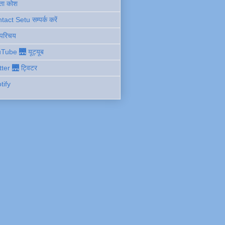
ता कोश
act Setu सम्पर्क करें
 परिचय
Tube 🌉 यूट्यूब
tter 🌉 ट्विटर
tify