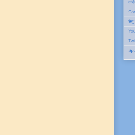
कवि
Cont
सेतु
You
Twi
Spo