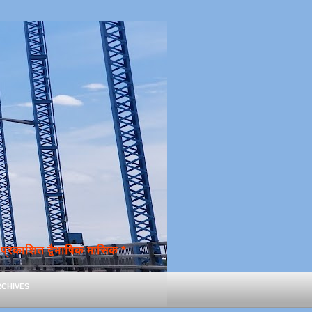
्रकाशित द्वैभाषिक मासिक *
chives