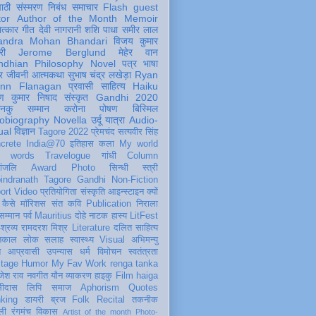
पाठी
संस्मरण
निबंध
समाचार
Flash
guest
tor
Author of the Month
Memoir
ात्कार
गीत
देवी नागरानी
शशि पाधा
समीर लाल
andra Mohan Bhandari
विजय कुमार
री
Jerome Berglund
मेहेर वान
ndhian Philosophy
Novel
पत्र
भाषा
र
जीवनी
आत्मकथा
सुभाष चंद्र लखेड़ा
Ryan
inn Flanagan
प्रवासी
साहित्य
Haiku
ण कुमार निषाद
संस्कृत
Gandhi 2020
ञानकु
सम्मान
करोना
पोषण
बिस्मिल
obiography
Novella
उर्दू
यात्रा
Audio-
ual
विज्ञान
Tagore 2022
प्रेमचंद
सत्यवीर सिंह
crete
India@70
इतिहास
कला
My world
d words
Travelogue
गांधी
Column
धांजलि
Award
Photo
सिन्धी
स्त्री
indranath Tagore
Gandhi
Non-Fiction
ort
Video
प्रतियोगिता
संस्कृति
आइन्स्टाइन
क्यों
कैसे
मॉरिशस
संत कवि
Publication
निराला
 सम्मान
पर्व
Mauritius
दोहे
नाटक
हास्य
LitFest
-श्रव्य
रामदरश मिश्र
Literature
दलित साहित्य
तिकाल
लोक
सलाह
स्वास्थ्य
Visual
अभिमन्यु
त
आप्रवासी
उपन्यास
धर्म
विमोचन
स्वतंत्रता
itage
Humor
My Fav Work
renga tanka
जेश राव
नवगीत
यौन
व्याकरण
हाइकु
Film
haiga
सीदास
लिपि
समाज
Aphorism
Quotes
king
डायरी
ब्रज
Folk
Recital
तकनीक
ली
रंगमंच
विकास
Artist of the month
Photo-