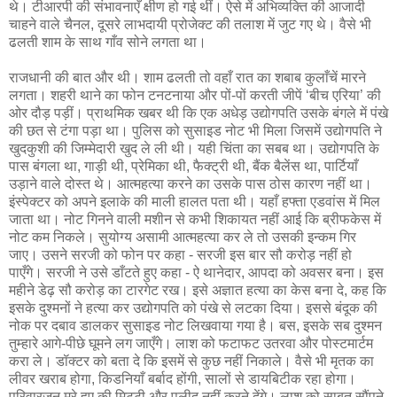
थे। टीआरपी की संभावनाएँ क्षीण हो गई थीं। ऐसे में अभिव्यक्ति की आजादी
चाहने वाले चैनल, दूसरे लाभदायी प्रोजेक्ट की तलाश में जुट गए थे। वैसे भी
ढलती शाम के साथ गाँव सोने लगता था।
राजधानी की बात और थी। शाम ढलती तो वहाँ रात का शबाब कुलाँचें मारने
लगता। शहरी थाने का फोन टनटनाया और पों-पों करती जीपें ‘बीच एरिया’ की
ओर दौड़ पड़ीं। प्राथमिक खबर थी कि एक अधेड़ उद्योगपति उसके बंगले में पंखे
की छत से टंगा पड़ा था। पुलिस को सुसाइड नोट भी मिला जिसमें उद्योगपति ने
खुदकुशी की जिम्मेदारी खुद ले ली थी। यही चिंता का सबब था। उद्योगपति के
पास बंगला था, गाड़ी थी, प्रेमिका थी, फैक्ट्री थी, बैंक बैलेंस था, पार्टियाँ
उड़ाने वाले दोस्त थे। आत्महत्या करने का उसके पास ठोस कारण नहीं था।
इंस्पेक्टर को अपने इलाके की माली हालत पता थी। यहाँ हफ्ता एडवांस में मिल
जाता था। नोट गिनने वाली मशीन से कभी शिकायत नहीं आई कि ब्रीफकेस में
नोट कम निकले। सुयोग्य असामी आत्महत्या कर ले तो उसकी इन्कम गिर
जाए। उसने सरजी को फोन पर कहा - सरजी इस बार सौ करोड़ नहीं हो
पाएँगे। सरजी ने उसे डाँटते हुए कहा - ऐ थानेदार, आपदा को अवसर बना। इस
महीने डेढ़ सौ करोड़ का टारगेट रख। इसे अज्ञात हत्या का केस बना दे, कह कि
इसके दुश्मनों ने हत्या कर उद्योगपति को पंखे से लटका दिया। इससे बंदूक की
नोक पर दबाव डालकर सुसाइड नोट लिखवाया गया है। बस, इसके सब दुश्मन
तुम्हारे आगे-पीछे घूमने लग जाएँगे। लाश को फटाफट उतरवा और पोस्टमार्टम
करा ले। डॉक्टर को बता दे कि इसमें से कुछ नहीं निकाले। वैसे भी मृतक का
लीवर खराब होगा, किडनियाँ बर्बाद होंगी, सालों से डायबिटीक रहा होगा।
परिवारजन मरे हुए की मिट्टी और पलीद नहीं करने देंगे। लाश को साबूत सौंपने