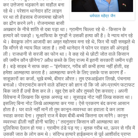
कर उत्तेजना भड़काने का माहौल बना
रहे थे। परेशान थानेदार हॉट लाइन
धर्मपाल महेंद्र जैन
पर था तो हेडसाब रोजनामचा खोजने
का ढोंग करने लगे। रोजनामचा बासी
अखबार के नीचे शांति से दबा पड़ा था। ग्रामीण चिल्ला रहे थे - किसान के
हत्यारे को पकड़ो। भू-माफिया के गुण्डों ने उसकी हत्या की है। वे न्याय मांग रहे
थे। बेवकूफ लोग आजादी का अमृत महोत्सव मना रहे थे, फिर भी यही समझते थे
कि माँगने से न्याय मिल जाता है। तभी थानेदार ने फोन पर राहत की अंगड़ाई
ली। राजधानी से सरजी का फोन था। वे कह रहे थे छोटी जोत वाले किसान
की जमीन कौन छीनेगा? अवैध कब्जे के लिए राज्य में इतनी सरकारी जमीन पड़ी
है। बड़े साहब ने साफ कहा – “इंस्पेक्टर, गरीब की कभी हत्या नहीं होती, वह
हमेशा आत्महत्या करता है। आत्महत्या करने के लिए उसके पास कारण हैं -
साहूकारों का कर्जा, भूखे बच्चे, बीमार औरत। तुम एफआईआर लिखो, पंचनामा
बनाओ। पोस्टमार्टम करने वाले डॉक्टर को ज्ञान दो कि जो अंग-प्रत्यंग फटाफट
बिक जाते हैं उन्हें कैश कर ले। खुद ऐश करे और तुमको ऐश करवाए। अपनी
विवेचना में लिखना कि मृतक अनपढ़ था। सुसाइड नोट नहीं लिख सकता था।
इसलिए बिना नोट लिखे आत्महत्या कर गया। ऐसे प्रकरण बंद करना आसान
होता है। घर वाले नहीं मानें तो तुम कानून-व्यवस्था का हवाला दे कर लाश
स्वाहा करवा देना। तुम्हारे राज में बेदम बीबी-बच्चे कितना दम मारेंगे। कानून
व्यवस्था ढीली नहीं होनी चाहिए।” तदनुसार किसान की आत्महत्या का
पुलिसिया ऐलान हो गया। ग्रामीण ठंडे पड़ गए। मृतक गरीब था, ऊपर से गाँव में
उसकी जात के लोग कम थे। संदिग्ध हत्यारे हाईकमान से पूर्व आशीर्वाद प्राप्त