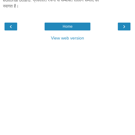
editorial board. प्रकाशित रचना से सम्बंधित शालीन सम्वाद का
स्वागत है।
‹
›
Home
View web version