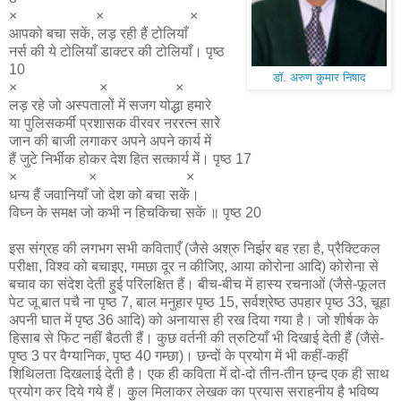
× × ×
आपको बचा सकें, लड़ रही हैं टोलियाँ
नर्स की ये टोलियाँ डाक्टर की टोलियाँ। पृष्ठ
10
डॉ. अरुण कुमार निषाद
× × ×
लड़ रहे जो अस्पतालों में सजग योद्धा हमारे
या पुलिसकर्मी प्रशासक वीरवर नररत्न सारे
जान की बाजी लगाकर अपने अपने कार्य में
हैं जुटे निर्भीक होकर देश हित सत्कार्य में। पृष्ठ 17
× × ×
धन्य हैं जवानियाँ जो देश को बचा सकें।
विघ्न के समक्ष जो कभी न हिचकिचा सकें ॥ पृष्ठ 20
इस संग्रह की लगभग सभी कविताएँ (जैसे अश्रु निर्झर बह रहा है, प्रैक्टिकल
परीक्षा, विश्व को बचाइए, गमछा दूर न कीजिए, आया कोरोना आदि) कोरोना से
बचाव का संदेश देती हुई परिलक्षित हैं। बीच-बीच में हास्य रचनाओं (जैसे-फूलत
पेट जू बात पचै ना पृष्ठ 7, बाल मनुहार पृष्ठ 15, सर्वश्रेष्ठ उपहार पृष्ठ 33, चूहा
अपनी घात में पृष्ठ 36 आदि) को अनायास ही रख दिया गया है। जो शीर्षक के
हिसाब से फिट नहीं बैठती हैं। कुछ वर्तनी की त्रुटियाँ भी दिखाई देती हैं (जैसे-
पृष्ठ 3 पर वैग्यानिक, पृष्ठ 40 गम्छा)। छन्दों के प्रयोग में भी कहीं-कहीं
शिथिलता दिखलाई देती है। एक ही कविता में दो-दो तीन-तीन छ्न्‍द एक ही साथ
प्रयोग कर दिये गये हैं। कुल मिलाकर लेखक का प्रयास सराहनीय है भविष्य