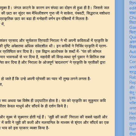
त्रि
र उपयुक्त है। जंगल काटने के कारण वन संपदा का दोहन तो हुआ ही है। जिससे जल
edi
साक्ष
ति की छटा का सुंदर रूप मैथिलीशरण गुप्त जी ने साकेत, पंचवटी, सिद्धराज.यशोधरा
Ch
राकृतिक छटा का बडा ही मनोहारी वर्णन इन पंक्तियों में मिलता है-
तिवा
 में,
Ga
चित्
Qu
जयशंकर प्रसाद और सूर्यकात त्रिपाठी निराला ने भी अपनी कविताओं में प्रकृति के
अरु
 दृष्टि अपेक्षतया अधिक संवेदशील थी। इन कवियों ने निर्जिव प्रकृति में प्राण-
विज्
पर प्रतिष्ठित कर दिया है। एक विद्वान आलोचक के शब्दों में- “पंत की कोमल
Aut
Vis
ार भावनाओं से भर दिया है, महादेवी की विरह-व्यथा पूर्ण पुकार ने क्षितिज तक
Con
 कर दिया है और निराला के ओजपूर्ण 'बादलराग' ने प्रकृति के प्रतीकों द्वारा
an
श्रद्
Rab
ध हो जाते हैं कि उन्हे अपनी प्रेयसी का प्यार भी तुच्छ लगने लगता है-
Rep
या,
और 
सेतु
दृश्य
रूप अथवा पक्ष विशेष ही उद्घाटित होता है। पंत को प्रकृति का सुकुमार कवि
भक्
भीतर केवल माधुर्य और सौंदर्य के ही दर्शन किये है।
अन
Her
्म और सूक्ष्म से सूक्ष्मत्तर होती गई हैं। ‘जुही की कली’ निराला की सबसे पहली और
गिरि
 में कवि ने जुही की कली और मलयानिल के माध्यम से शृंगार और सौंदर्य का एक
तुल
स भाव को इस प्रकार व्यक्त किया है-
Ran
दीवा