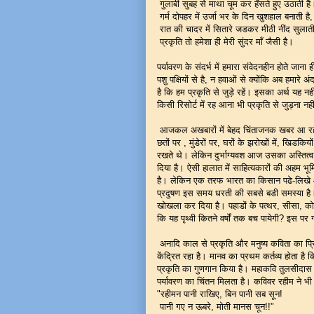
गुलाबी सुबह से माथा चूम कर हँसते हुए उठाती ह
गर्म दोपहर में उर्जा भर के दिन खुशहाल बनाती है
रात की चादर में सितारे जडकर मीठी नींद सुलाती
प्रकृति तो हमेशा ही मेरी सुंदर माँ जैसी है।
पर्यावरण के संदर्भ में हमारा संवेदनहीन होते जान
पशु पक्षियों से है, न हवाओं से क्योंकि अब हमारे 
है कि हम प्रकृति से जुड़े रहें। इसका अर्थ यह नह
किसी रिसोर्ट में रह आना भी प्रकृति से जुड़ना नहीं
आजकल अखबारों में बेहद चिंताजनक खबर आ रही है
छतों पर , मुंडेरों पर, घरों के झरोखों में, खिड
रखते थे। लेकिन दुर्भाग्यवश आज उसका अस्तित्व 
दिया है। ऐसी हालात में साहित्यकारों की अहम भूमि
है। लेकिन एक तरफ भारत का किसान पढे-लिखे आदम
प्रदुषण इस समय धरती की सबसे बडी समस्या है।
खोखला कर दिया है। पहाडों के पत्थर, सीसा, कोयल
कि यह पृथ्वी कितने वर्षों तक बच पायेगी? इस प
अनादि काल से प्रकृति और मनुष्य कविता का प्रिय 
केंद्रित रहा है। मानव का प्रथम कर्तव्य होता है कि 
प्रकृति का गुणगान किया है। महाकवि तुलसीदास 
पर्यावरण का चिंतन मिलता है। कविवर रहीम ने भी प
"रहीमन पानी राखिए, बिन पानी सब सून!
पानी गए न ऊबरे, मोती मानस चून!!"