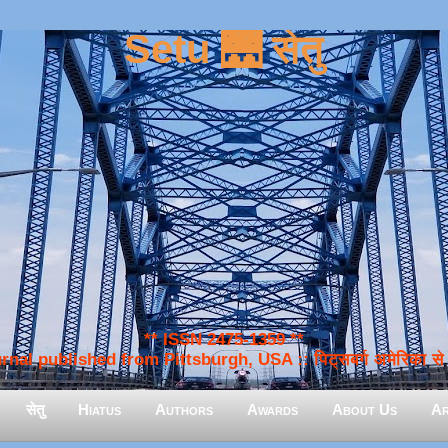
Setu 🌉 सेतु
** ISSN 2475-1359 **
nal published from Pittsburgh, USA :: पिट्सबर्ग अमेरिका से प
सेतु
Hiatus
Authors
Awards
About Us
Ar