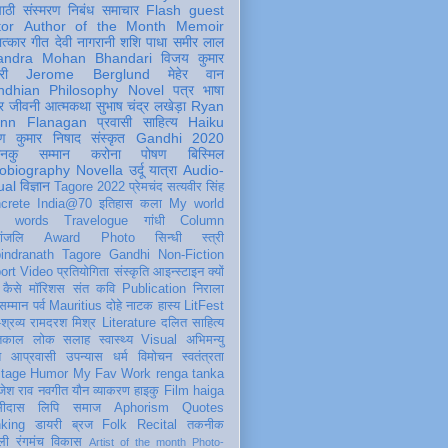
पाठी
संस्मरण
निबंध
समाचार
Flash
guest
tor
Author of the Month
Memoir
ात्कार
गीत
देवी नागरानी
शशि पाधा
समीर लाल
andra Mohan Bhandari
विजय कुमार
री
Jerome Berglund
मेहेर वान
ndhian Philosophy
Novel
पत्र
भाषा
र
जीवनी
आत्मकथा
सुभाष चंद्र लखेड़ा
Ryan
inn Flanagan
प्रवासी
साहित्य
Haiku
ण कुमार निषाद
संस्कृत
Gandhi 2020
ञानकु
सम्मान
करोना
पोषण
बिस्मिल
obiography
Novella
उर्दू
यात्रा
Audio-
ual
विज्ञान
Tagore 2022
प्रेमचंद
सत्यवीर सिंह
crete
India@70
इतिहास
कला
My world
d words
Travelogue
गांधी
Column
धांजलि
Award
Photo
सिन्धी
स्त्री
indranath Tagore
Gandhi
Non-Fiction
ort
Video
प्रतियोगिता
संस्कृति
आइन्स्टाइन
क्यों
कैसे
मॉरिशस
संत कवि
Publication
निराला
 सम्मान
पर्व
Mauritius
दोहे
नाटक
हास्य
LitFest
-श्रव्य
रामदरश मिश्र
Literature
दलित साहित्य
तिकाल
लोक
सलाह
स्वास्थ्य
Visual
अभिमन्यु
त
आप्रवासी
उपन्यास
धर्म
विमोचन
स्वतंत्रता
itage
Humor
My Fav Work
renga tanka
जेश राव
नवगीत
यौन
व्याकरण
हाइकु
Film
haiga
सीदास
लिपि
समाज
Aphorism
Quotes
king
डायरी
ब्रज
Folk
Recital
तकनीक
ली
रंगमंच
विकास
Artist of the month
Photo-