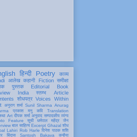
glish
हिन्दी
Poetry
काव्य
ndi
आलेख
कहानी
Fiction
समीक्षा
खक
पुस्तक
Editorial
Book
view
India
स्तम्भ
Article
ntents
शोधपत्र
Voices Within
t
अनुराग शर्मा
Sunil Sharma
Anurag
arma
प्रकाश मनु
कवि
Translation
कथा
Art
दीपक शर्मा
अनुवाद
सम्पादकीय
व्यंग्य
oto Feature
सूची
धर्मपाल महेंद्र जैन
erview
बाल साहित्य
Excerpt
Ghazal
शोध
al Lahiri
Rob Harle
दिनेश पाठक शशि
हर
बिंदास
Santosh Bakaya
कन्हैया