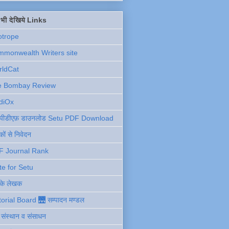
ें भी देखिये Links
otrope
monwealth Writers site
rldCat
e Bombay Review
diOx
ु पीडीएफ़ डाउनलोड Setu PDF Download
ों से निवेदन
F Journal Rank
te for Setu
 के लेखक
torial Board 🌉 सम्पादन मण्डल
ी संस्थान व संसाधन