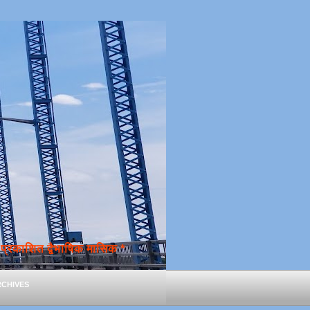
्रकाशित द्वैभाषिक मासिक *
chives