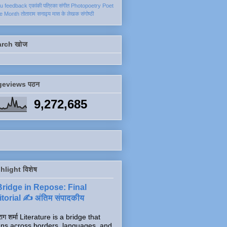
ku
feedback
एकांकी
पत्रिका
संगीत
Photopoetry
Poet
he Month
तोताराम सनाढ्य
मास के लेखक
संगोष्ठी
arch खोज
geviews पठन
9,272,685
hlight विशेष
Bridge in Repose: Final
torial ✍️ अंतिम संपादकीय
ाग शर्मा Literature is a bridge that
ns across borders, languages, and