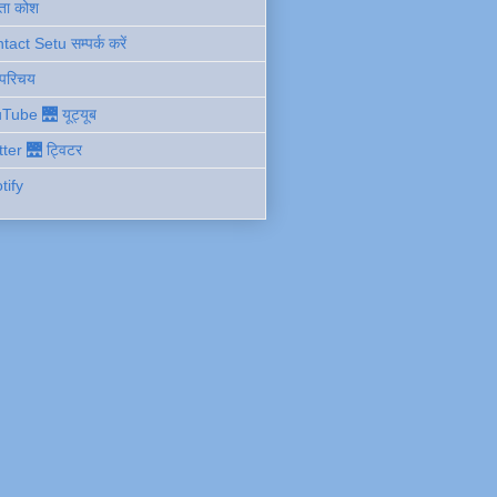
ता कोश
act Setu सम्पर्क करें
 परिचय
Tube 🌉 यूट्यूब
tter 🌉 ट्विटर
tify