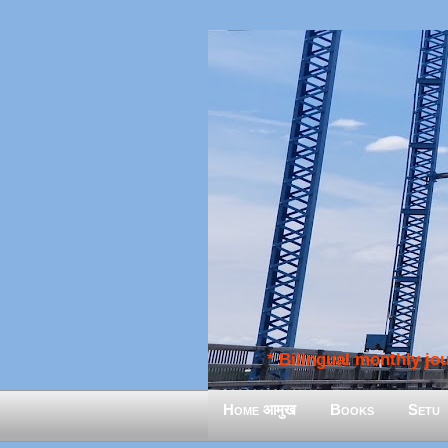
* Bilingual monthly jour
Home आमुख
Books
Setu