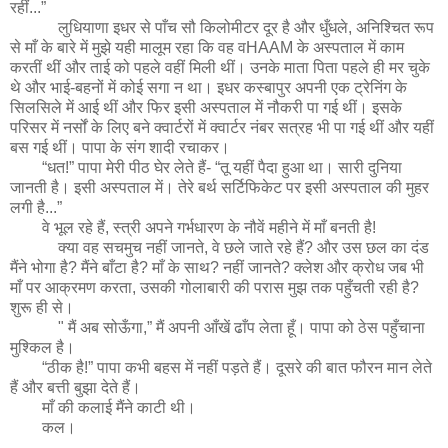
रहीं...”
लुधियाणा इधर से पाँच सौ किलोमीटर दूर है और धुँधले, अनिश्चित रूप
से माँ के बारे में मुझे यही मालूम रहा कि वह वHAAM के अस्पताल में काम
करतीं थीं और ताई को पहले वहीं मिली थीं। उनके माता पिता पहले ही मर चुके
थे और भाई-बहनों में कोई सगा न था। इधर कस्बापुर अपनी एक ट्रेनिंग के
सिलसिले में आई थीं और फिर इसी अस्पताल में नौकरी पा गई थीं। इसके
परिसर में नर्सों के लिए बने क्वार्टरों में क्वार्टर नंबर सत्रह भी पा गई थीं और यहीं
बस गई थीं। पापा के संग शादी रचाकर।
“धत!” पापा मेरी पीठ घेर लेते हैं- “तू यहीं पैदा हुआ था। सारी दुनिया
जानती है। इसी अस्पताल में। तेरे बर्थ सर्टिफिकेट पर इसी अस्पताल की मुहर
लगी है...”
वे भूल रहे हैं, स्त्री अपने गर्भधारण के नौवें महीने में माँ बनती है!
क्या वह सचमुच नहीं जानते, वे छले जाते रहे हैं? और उस छल का दंड
मैंने भोगा है? मैंने बाँटा है? माँ के साथ? नहीं जानते? क्लेश और क्रोध जब भी
माँ पर आक्रमण करता, उसकी गोलाबारी की परास मुझ तक पहुँचती रही है?
शुरू ही से।
" मैं अब सोऊँगा,” मैं अपनी आँखें ढाँप लेता हूँ। पापा को ठेस पहुँचाना
मुश्किल है।
“ठीक है!” पापा कभी बहस में नहीं पड़ते हैं। दूसरे की बात फौरन मान लेते
हैं और बत्ती बुझा देते हैं।
माँ की कलाई मैंने काटी थी।
कल।