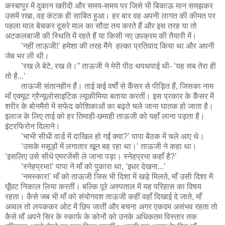
कस्बापुर में दुकान खरीदी और समय-समय पर जिसे भी बिकाऊ मान समझकर
उसमें रखा, वह कंटक ही साबित हुआ। हर बार वह अपनी लागत की कीमत पर
पहला माल बेचकर दूसरे माल का सौदा तय करते हैं और इस तरह या तो
अटकलबाजी की स्थिति में रहते हैं या किसी नए उपक्रम की तैयारी में।
’नहीं ताऊजी!’ हमेशा की तरह मैंने हल्का प्रतिवाद किया था और अपनी
जेब भर ली थी।
’रख ले बेटे, रख ले।” ताऊजी ने मेरी पीठ थपथपाई थी- ’यह सब तेरा ही
तो है...’
ताऊजी संतानहीन हैं। ताई कई वर्षों से कैंसर से पीड़ित हैं, जिसका नाम
माँ एक्यूट ग्रैन्यूलोसाइटिक ल्यूकीमिया बताया करतीं। इस प्रकार के कैंसर में
शरीर के बोनमैरो में सफेद कोशिकाओं का बढ़ते चले जाना घातक हो जाता है।
इलाज के लिए ताई को हर तिमाही-छमाही ताऊजी को यहाँ लाना पड़ता है।
इंटरफिरोन दिलाने।
’भाभी सीधी वार्ड में दाखिल हो गईं क्या?’ पापा बैठक में चले आए थे।
’उसके मसूड़ों में लगातार खून बह रहा था।’ ताऊजी ने कहा था।
’इसलिए उसे सीधे एमरजेंसी ले जाना पड़ा। स्नेहप्रभा कहाँ है?’
’स्नेहप्रभा!’ पापा ने माँ को पुकारा था, ’इधर देखना...’
’नमस्कार!’ माँ को ताऊजी जिस भी दिशा में खड़े मिलते, माँ उसी दिशा में
घूँघट निकाल लिया करतीं। बल्कि पूरे अस्पताल में यह परिहास का विषय
रहता। कैसे जब भी माँ को संयोगवश ताऊजी कहीं वहाँ दिखाई दे जाते, माँ
अव्वल तो लपककर ओट में छिप जातीं और बचना अगर एकदम असंभव रहता तो
कैसे माँ अपने सिर के स्कार्फ के कोनों को उनके अधिकतम विस्तार तक