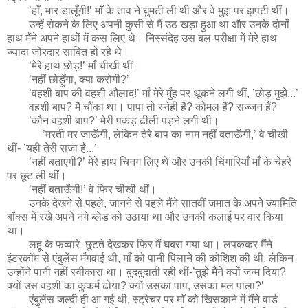
’हाँ, मार डालूँगी!’ माँ के ताव ने घुमटी ली थी और वे मुझ पर झपटी थीं।
उन्हें रोकने के लिए अपनी कुर्सी से मैं उठ खड़ा हुआ था और उनके दोनों
हाथ मैंने अपने हाथों में कस लिए थे। निस्संदेह उस बल-परीक्षा में मेरे हाथ
ज्यादा जोरदार साबित हो रहे थे।
’मेरे हाथ छोड़!’ माँ चीखी थीं।
’नहीं छोड़ूँगा, क्या करोगी?’
’वहशी बाप की वहशी औलाद!’ माँ मेरे मुँह पर थूकने लगी थीं, ’छोड़ मुझे...’
वहशी बाप? मैं चौंका था। पापा तो स्नेही हैं? कोमल हैं? सज्जन हैं?
’कौन वहशी बाप?’ मेरी पकड़ ढीली पड़ने लगी थी।
’मरती मर जाऊँगी, लेकिन तेरे बाप का नाम नहीं बताऊँगी,’ वे चीखी
थीं- ’यही तेरी सजा है...’
’नहीं बताएगी?’ मेरे हाथ चिनग लिए थे और उनकी चिंगारियाँ माँ के चेहरे
पर छूट ली थीं।
’नहीं बताऊँगी!’ वे फिर चीखी थीं।
उनके देखने से पहले, जानने से पहले मैंने सातवीं जमात के अपने ज्यामिति
बॉक्स में रखे अपने नंगे ब्लेड को उठाया था और उनकी कलाई पर वार किया
था।
लहू के फव्वारे छूटते देखकर फिर मैं घबरा गया था। लपककर मैंने
इंटरकॉम से एंबुलेंस मँगवाई थी, माँ को पानी पिलाने की कोशिश की थी, लेकिन
उन्होंने पानी नहीं स्वीकारा था। बुदबुदाती रही थीं-’तुझे मैंने क्यों जन्म दिया?
क्यों उस वहशी का कुकर्म ढोया? क्यों उसका पाप, उसका मल पाला?’
एंबुलेंस जल्दी ही आ गई थी, स्ट्रेचर पर माँ को खिसकाने में मैंने वार्ड