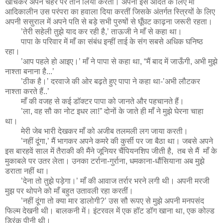
खींचकर अपने चेहरे पर तान लिया करतीं। अपनी इस आदत के लिए माँ
आदिकालीन उस परंपरा का हवाला दिया करतीं जिसके अंतर्गत स्त्रियों के लिए
अपनी ससुराल में अपने पति से बड़े सभी पुरुषों से घूँघट काढ़ना जरूरी रहता।
’तेरी सहेली तुझे याद कर रही है,’ ताऊजी ने माँ से कहा था।
पापा के परिवार में माँ का संबंध इन्हीं ताई के संग सबसे अधिक घनिष्ठ
रहा।
’आप पहले हो आइए।’ माँ ने पापा से कहा था, “मैं बाद में जाऊँगी, अभी मुझे
नाश्ता बनाना है...’
’ठीक है।’ दरवाजे की ओर बढ़ते हुए पापा ने कहा था-’अभी लौटकर
नाश्ता करते हैं..’
माँ की वजह से कई डाॅक्टर पापा को जानते और पहचानते हैं।
’ला, वह सौ का नोट इधर ला!” दोनों के जाते ही माँ ने मुझे घेरना चाहा
था।
मेरी जेब भारी देखकर माँ को अजीब तलमली लग जाया करती।
’नहीं दूंगा,’ मैं भागकर अपने कमरे की कुर्सी पर जा बैठा था। जबसे अपने
इस बारहवें साल में तैराकी की मैंने जूनियर चैंपियनशिप जीती है, तब से मैं माँ के
मुकाबले पर उतर लेता। उनका टर्राना-गुर्राना, धमकाना-धौंसियाना अब मुझे
डराता नहीं था।
’देना तो तुझे पड़ेगा।’ माँ की आवाज तर्रार भरने लगी थी। अपनी मरजी
मुझ पर थोपने को माँ बहुत उतावली रहा करतीं।
’नहीं दूंगा तो क्या मार डालोगी?’ उस सौ रूपए से मुझे अपनी मनपसंद
फिल्म देखनी थी। बालकनी में। इंटरवल में एक हॉट डॉग खाना था, एक कोल्ड
ड्रिंक पीनी थी।