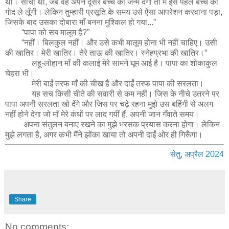
थी। सोचा था, जब वह अपने दूसरे बच्चे को जन्म देगी तो मैं इस पहले बच्चे को
गोद ले लूँगी। लेकिन तुम्हारी प्रसूति के समय उसे ऐसा आपरेशन करवाना पड़ा,
जिसके बाद उसका दोबारा माँ बनना मुश्किल हो गया...”
“पापा को सब मालूम है?”
“नहीं। बिलकुल नहीं। और उसे कभी मालूम होना भी नहीं चाहिए। उसी
की खातिर। मेरी खातिर। तेरे ताऊ की खातिर। स्नेहप्रभा की खातिर।”
लहू-लोहान माँ की कलाई मेरे सामने घूम आई है। पापा का शोकाकुल
चेहरा भी।
मेरी बाईं तरफ माँ की चीख है और दाईं तरफ पापा की सरलता।
यह सच किसी चीते की सवारी से कम नहीं। जिस के नीचे उतरने पर
पापा अपनी सरलता खो देंगे और जिस पर चढ़े रहना मुझे उस बहिंगी से अलग
नहीं होने देगा जो माँ मेरे कंधों पर लाद गयीं हैं, अपनी जान गँवाते समय।
अपना संतुलन बनाए रखने का मुझे भरसक प्रयास करना होगा। लेकिन
मुझे लगता है, अगर कभी मैंने झोंका खाया तो अपनी दाईं ओर ही गिरूँगा।
सेतु, अप्रैल 2024
Share
No comments: