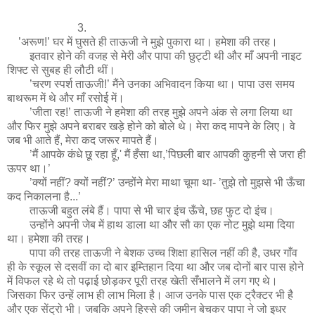
3.
’अरूण!’ घर में घुसते ही ताऊजी ने मुझे पुकारा था। हमेशा की तरह।
इतवार होने की वजह से मेरी और पापा की छुट्टी थी और माँ अपनी नाइट
शिफ्ट से सुबह ही लौटी थीं।
’चरण स्पर्श ताऊजी!’ मैंने उनका अभिवादन किया था। पापा उस समय
बाथरूम में थे और माँ रसोई में।
’जीता रह!’ ताऊजी ने हमेशा की तरह मुझे अपने अंक से लगा लिया था
और फिर मुझे अपने बराबर खड़े होने को बोले थे। मेरा कद मापने के लिए। वे
जब भी आते हैं, मेरा कद जरूर मापते हैं।
’मैं आपके कंधे छू रहा हूँ,' मैं हँसा था,’पिछली बार आपकी कुहनी से जरा ही
ऊपर था।’
’क्यों नहीं? क्यों नहीं?’ उन्होंने मेरा माथा चूमा था- ’तुझे तो मुझसे भी ऊँचा
कद निकालना है...’
ताऊजी बहुत लंबे हैं। पापा से भी चार इंच ऊँचे, छह फुट दो इंच।
उन्होंने अपनी जेब में हाथ डाला था और सौ का एक नोट मुझे थमा दिया
था। हमेशा की तरह।
पापा की तरह ताऊजी ने बेशक उच्च शिक्षा हासिल नहीं की है, उधर गाँव
ही के स्कूल से दसवीं का दो बार इम्तिहान दिया था और जब दोनों बार पास होने
में विफल रहे थे तो पढ़ाई छोड़कर पूरी तरह खेती सँभालने में लग गए थे।
जिसका फिर उन्हें लाभ ही लाभ मिला है। आज उनके पास एक ट्रैक्टर भी है
और एक सेंट्रो भी। जबकि अपने हिस्से की जमीन बेचकर पापा ने जो इधर