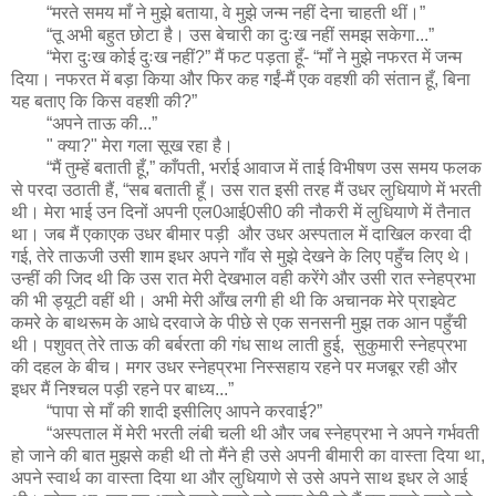
“मरते समय माँ ने मुझे बताया, वे मुझे जन्म नहीं देना चाहती थीं।”
“तू अभी बहुत छोटा है। उस बेचारी का दुःख नहीं समझ सकेगा...”
“मेरा दुःख कोई दुःख नहीं?” मैं फट पड़ता हूँ- “माँ ने मुझे नफरत में जन्म
दिया। नफरत में बड़ा किया और फिर कह गईं-मैं एक वहशी की संतान हूँ, बिना
यह बताए कि किस वहशी की?”
“अपने ताऊ की...”
" क्या?" मेरा गला सूख रहा है।
“मैं तुम्हें बताती हूँ,” काँपती, भर्राई आवाज में ताई विभीषण उस समय फलक
से परदा उठाती हैं, “सब बताती हूँ। उस रात इसी तरह मैं उधर लुधियाणे में भरती
थी। मेरा भाई उन दिनों अपनी एल0आई0सी0 की नौकरी में लुधियाणे में तैनात
था। जब मैं एकाएक उधर बीमार पड़ी और उधर अस्पताल में दाखिल करवा दी
गई, तेरे ताऊजी उसी शाम इधर अपने गाँव से मुझे देखने के लिए पहुँच लिए थे।
उन्हीं की जिद थी कि उस रात मेरी देखभाल वही करेंगे और उसी रात स्नेहप्रभा
की भी ड्यूटी वहीं थी। अभी मेरी आँख लगी ही थी कि अचानक मेरे प्राइवेट
कमरे के बाथरूम के आधे दरवाजे के पीछे से एक सनसनी मुझ तक आन पहुँची
थी। पशुवत् तेरे ताऊ की बर्बरता की गंध साथ लाती हुई, सुकुमारी स्नेहप्रभा
की दहल के बीच। मगर उधर स्नेहप्रभा निस्सहाय रहने पर मजबूर रही और
इधर मैं निश्चल पड़ी रहने पर बाध्य...”
“पापा से माँ की शादी इसीलिए आपने करवाई?”
“अस्पताल में मेरी भरती लंबी चली थी और जब स्नेहप्रभा ने अपने गर्भवती
हो जाने की बात मुझसे कही थी तो मैंने ही उसे अपनी बीमारी का वास्ता दिया था,
अपने स्वार्थ का वास्ता दिया था और लुधियाणे से उसे अपने साथ इधर ले आई