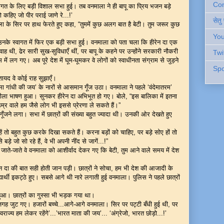
Cont
ागत के लिए बड़ी विशाल सभा हुई। तब वनमाला ने ही बापू का प्रिय भजन बड़े
े कहिए जो पीर पराई जाणे रे...!’
सेतु
 के सिर पर हाथ फेरते हुए कहा, “तुममें कुछ अलग बात है बेटी। तुम जरूर कुछ
You
ो उनके स्वागत में फिर एक बड़ी सभा हुई। वनमाला को पता चला कि हीरेन दा एक
ाह थी, ढेर सारी सुख-सुविधाएँ थीं, पर बापू के कहने पर उन्होंने सरकारी नौकरी
Twi
ं लग गए। अब पूरे देश में घूम-घूमकर वे लोगों को स्वाधीनता संग्राम से जुड़ने
Spo
शायद वे कोई राह सुझाएँ।
्मा गांधी की जय’ के नारों से आसमान गूँज उठा। वनमाला ने पहले ‘वंदेमातरम’
ोशीला भाषण हुआ। सुनकर हीरेन दा अभिभूत हो गए। बोले, “इस बालिका में इतना
म्र वाले हम जैसे लोग भी इससे प्रेरणा ले सकते हैं।”
गूँजने लगा। सभा में छात्रों की संख्या बहुत ज्यादा थी। उनकी ओर देखते हुए
ाहें तो बहुत कुछ करके दिखा सकते हैं। करना बड़ों को चाहिए, पर बड़े सोए हों तो
े जो सो रहे हैं, वे भी अपनी नींद से जागें...!”
ाते-जाते वे वनमाला को आशीर्वाद देकर गए कि बेटी, तुम आने वाले समय में देश
 दा की बात सही होती जान पड़ी। छात्रों ने सोचा, हम भी देश की आजादी के
यार्थी इकट्ठे हुए। सबसे आगे थी नारे लगाती हुई वनमाला। पुलिस ने पहले छात्रों
। छात्रों का गुस्सा भी भड़क गया था।
गह जुट गए। हजारों बच्चे...आगे-आगे वनमाला। सिर पर पट्टी बँधी हुई थी, पर
्वराज्य हम लेकर रहेंगे’...’भारत माता की जय’... ‘अंग्रेजो, भारत छोड़ो...!’