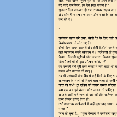
बोले, “प्यारे दोस्त, तुमने पूछा था कि अपन कैसे 
मेरे प्यारे बालमित्र, हम ऐसे मिल सकते हैं!”
सुनकर दिल बाग-बाग हो गया राजेश्वर सहाय का। 
ओर-छोर ही न रहा। चायपान और नाश्ते के बाद बातें
कर रहे थे।
*
राजेश्वर सहाय को लगा, थोड़ी देर के लिए घड़ी
किशोरावस्था में लौट गए हैं।
दोनों किस कदर शरारतें और हँसी-ठिठोली करते 
वाले व्याख्यान सबमें सक्रिय थे। परमेश्वरी तो कुछ
दिया!...कितनी खुशियाँ और उल्लास, कितना सुख
किया? हमें भी तो कुछ लौटाना चाहिए न!”
तब उसकी बातें पूरी तरह समझ में नहीं आती थीं
कलम और कागज की तरह।
तब भी परमेश्वरी बीच-बीच में कई दिनों के लिए
राजस्थान के भीलों से मिलने चला जाता तो कभी म
जाता तो कभी धुर दक्षिण की यात्रा करके लौटता
कम एक बार इसे देखना और जानना तो चाहिए।..
आज वे सारी बातें ताजा हो रही थीं और राजेश्व
ताजा चित्र उकेर दिया हो।
तभी अचानक बातों-बातों में उन्हें कुछ याद आया। ब
भारती!”
“नाम तो सुना है...!” कुछ बेध्यानी में परमेश्वरी बाबू