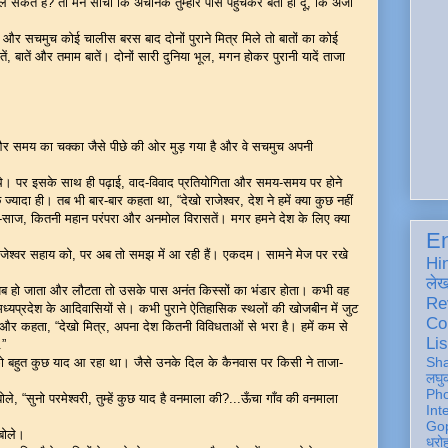
मिल सकते हैं? तो मैंने सोचा कि अचानक तुम्हारे पास पहुँचकर बता ही दूँ, कि अजी
और सचमुच कोई चालीस बरस बाद दोनों पुराने मित्र मिले तो बातों का कोई
, बातें और तमाम बातें। दोनों सारी दुनिया भूल, मगन होकर पुरानी यादें ताजा
 और समय का चक्का जैसे पीछे की ओर मुड़ गया है और वे सचमुच अपनी
थे। पर इसके साथ ही पढ़ाई, वाद-विवाद प्रतियोगिता और समय-समय पर होने
 ज्यादा ही। तब भी बार-बार कहता था, “देखो राजेश्वर, देश ने हमें क्या कुछ नहीं
-साज, कितनी महान परंपरा और अनमोल विरासतें। मगर हमने देश के लिए क्या
En
 राजेश्वर सहाय को, पर अब तो समझ में आ रही हैं। एकदम। सामने मेज पर रखे
Hi
ले
 गायब हो जाता और लौटता तो उसके पास अनंत किस्सों का भंडार होता। कभी वह
Re
ध्यप्रदेश के आदिवासियों से। कभी पुराने ऐतिहासिक स्थलों की खोजबीन में जुट
Co
 और कहता, “देखो मित्र, अपना देश कितनी विविधताओं से भरा है। हमें कम से
Lis
.”
Sh
र को बहुत कुछ याद आ रहा था। जैसे उनके दिल के कैनवास पर किसी ने ताजा-
लघु
Ph
ोले, “सुनो परमेश्वरी, तुम्हें कुछ याद है वनमाला की?...ऊँचा गाँव की वनमाला
Int
Gop
 बोले।
धरो