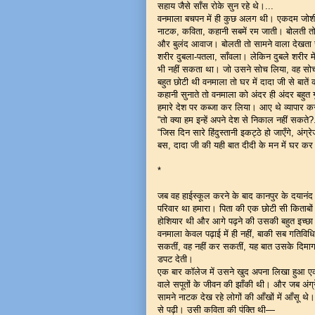
सहाय जैसे साँस रोके सुन रहे थे।...
वनमाला बचपन में ही कुछ अलग थी। एकदम जोशीली।
नाटक, कविता, कहानी सबमें रम जाती। बोलती
और बुलंद आवाज। बोलती तो सामने वाला देखता 
शरीर दुबला-पतला, साँवला। लेकिन दुबले शरीर म
भी नहीं सकता था। जो उसने सोच लिया, वह सोच
बहुत छोटी थी वनमाला तो घर में दादा जी से बातें
कहानी सुनाते तो वनमाला को अंदर ही अंदर बहुत 
हमारे देश पर कब्जा कर लिया। आए थे व्यापार क
“तो क्या हम इन्हें अपने देश से निकाल नहीं सकते?.
“जिस दिन सारे हिंदुस्तानी इकट्ठे हो जाएँगे, अं
बस, दादा जी की यही बात दीदी के मन में घर 
*
जब वह हाईस्कूल करने के बाद कानपुर के दयानंद
परिवार था हमारा। पिता की एक छोटी सी किताबों 
होशियार थी और आगे पढ़ने की उसकी बहुत इच्छा 
वनमाला केवल पढ़ाई में ही नहीं, बाकी सब गतिविध
सकतीं, वह नहीं कर सकतीं, यह बात उसके दिमाग
डपट देती।
एक बार कॉलेज में उसने खुद अपना लिखा हुआ ए
वाले सपूतों के जीवन की झाँकी थी। और जब अंग्र
सामने नाटक देख रहे लोगों की आँखों में आँसू थे।
से पढ़ी। उसी कविता की पंक्ति थी—