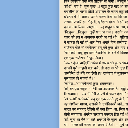
फिर एकाएक उन्हें जैसे झटका सा लगा। महसूस हु
“हाँ-हाँ, याद है, बहुत कुछ...! बहुत कुछ याद आ
बयालीस के भारत छोड़ो आंदोलन के समय खूब सक
हॉस्टल में भी आकर उसने भाषण दिया था कि यह ह
उसकी जंजीरें हम तोड़ दें, इतिहास देवता ने हमे
हमारा नाम लिखा जाएगा।...वह अद्भुत भाषण था, अ
“बिल्कुल...बिल्कुल, तुम्हें याद आ गया। उसके बा
शहर की हवा में अचानक गरमी आ गई थी। पुलिस
में सफल हो गई थी और फिर अगले दिन अलीगढ़ म
राजेश्वर बोले तो परमेश्वरी बाबू को कुछ और या
“परमेश्वरी बाबू, तुम क्रांतिकारियों के बारे में क
एकाएक राजेश्वर ने पूछ लिया।
“जरूर होना चाहिए!” आवेश में थरथराते हुए परमेश्वर
उनकी पूरी कहानी पता चले, तो उस पर भी कुछ ल
“इसीलिए तो मैंने बात छेड़ी है!” राजेश्वर ने म
मुलाकात हो सकती है।”
“सोमेश...?” परमेश्वरी कुछ अचकचाए।
“हाँ, वह एक स्कूल में हिंदी का अध्यापक है। मुझे
लिखवाया।...अब भी मेरी डायरी में जरूर होगा।” र
“तो चलो!” परमेश्वरी बाबू एकाएक उठते हुए बोले,
वह जोशीला भाषण, उसकी वे क्रांतिकारी बातें...
भारत का स्वतंत्र रेडियो भी बना लिया था, जिस प
तीखे समाचार! अंग्रेज सरकार एकदम हिल गई थ
“हाँ, सुना था मैंने भी था! अंग्रेजों के जुल्म औ
था। भारत की जनता का अपना रेडियो।...मुझे याद 