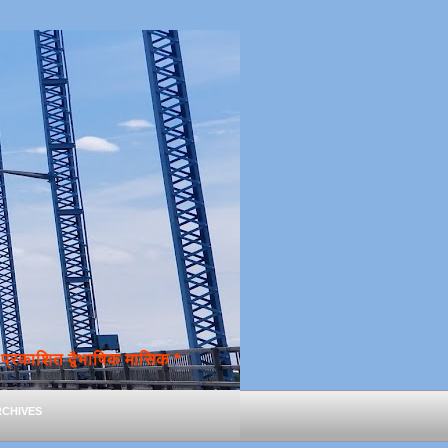
्रकाशित द्वैभाषिक मासिक *
chives