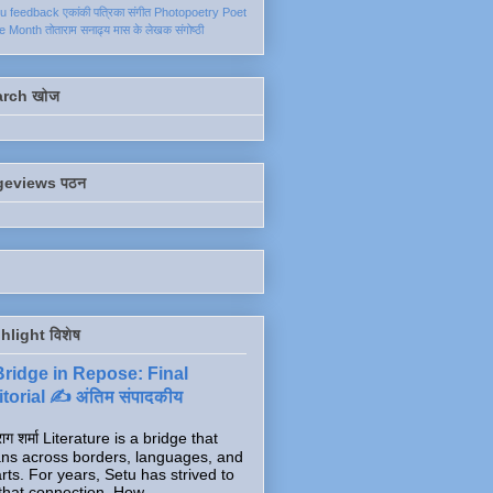
ku
feedback
एकांकी
पत्रिका
संगीत
Photopoetry
Poet
he Month
तोताराम सनाढ्य
मास के लेखक
संगोष्ठी
arch खोज
geviews पठन
hlight विशेष
Bridge in Repose: Final
torial ✍️ अंतिम संपादकीय
ाग शर्मा Literature is a bridge that
ns across borders, languages, and
rts. For years, Setu has strived to
that connection. How...