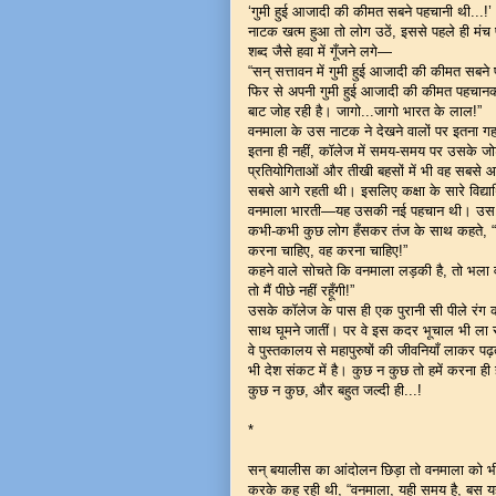
‘गुमी हुई आजादी की कीमत सबने पहचानी थी...!’
नाटक खत्म हुआ तो लोग उठें, इससे पहले ही मंच 
शब्द जैसे हवा में गूँजने लगे—
“सन् सत्तावन में गुमी हुई आजादी की कीमत सबन
फिर से अपनी गुमी हुई आजादी की कीमत पहचानकर जाग
बाट जोह रही है। जागो...जागो भारत के लाल!”
वनमाला के उस नाटक ने देखने वालों पर इतना ग
इतना ही नहीं, कॉलेज में समय-समय पर उसके जो
प्रतियोगिताओं और तीखी बहसों में भी वह सबसे 
सबसे आगे रहती थी। इसलिए कक्षा के सारे विद्यार
वनमाला भारती—यह उसकी नई पहचान थी। उस नए 
कभी-कभी कुछ लोग हँसकर तंज के साथ कहते, “अर
करना चाहिए, वह करना चाहिए!”
कहने वाले सोचते कि वनमाला लड़की है, तो भला
तो मैं पीछे नहीं रहूँगी!”
उसके कॉलेज के पास ही एक पुरानी सी पीले रंग 
साथ घूमने जातीं। पर वे इस कदर भूचाल भी ला 
वे पुस्तकालय से महापुरुषों की जीवनियाँ लाकर 
भी देश संकट में है। कुछ न कुछ तो हमें करना ही
कुछ न कुछ, और बहुत जल्दी ही...!
*
सन् बयालीस का आंदोलन छिड़ा तो वनमाला को भ
करके कह रही थी, “वनमाला, यही समय है, बस य