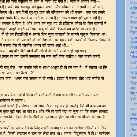
आ कि जैसे स्मृतियों के आगे से परदा हट गया है। जोश में आकर बोले—
त्रि
 रहा है। अरे, वही कानपुर की दुबली-पतली और साँवली सी लड़की ना, जो सन्
edi
्रिय थी। उन दिनों दूर-दूर तक की परिक्रमा की थी उसने। एक बार हमारे
साक्ष
Ch
म सबके लिए करने या मरने का समय है।...भारत माता हमें पुकार रही है।
तिवा
ं यह अवसर दे दिया है, और अगर हम चूक गए तो इतिहास हमेशा के लिए कायरों में
Ga
पूर्व!” कहते-कहते परमेश्वरी बाबू को जैसे बिजली का करंट सा लगा हो।
चित्
द ही तो हम विद्यार्थियों ने अगले दिन सुबह कचहरी के सामने जुलूस निकाला था।
Qu
 ने वनमाला को पकड़ने की कोशिश की, पर वह सबकी नजरों से छिपकर निकलने
अरु
ें उसके वैसे ही जोशीले भाषण की खबर आई थी...!”
विज्
द आया। वह दौर जैसे दोनों की आँखों के आगे साकार हो रहा था।
Aut
िताब तैयार तो क्या उसमें वनमाला का नाम नहीं होना चाहिए?” बातें करते-करते
Vis
Con
ी बाबू बोले, “पर उसके बारे में आधा-अधूरा ही तो हमें पता है। मैं चाहता था कि
an
िखा जाए। पर कैसे...?”
श्रद्
Rab
ुसकराकर कहा, “अगर चल सकते हो तो चलो। इटावा में उसके छोटे भाई सोमेश से
Rep
और 
सेतु
 एक बार रेलगाड़ी में मिला तो बातों-बातों में पता चला और उसने अपना पता
दृश्य
ाजेश्वर ने बताया।
भक्
 “अभी चलते हैं राजेश्वर। जो सोच लिया, वह कर ही डालें। वैसे भी वनमाला का
अन
सब कुछ मुझे याद आ रहा है। और मैंने तो कहीं पढ़ा या सुना था कि उसने आजाद
Her
र रात-दिन देशभक्ति के गीतों का प्रसारण होता था और स्वाधीनता संग्राम के
गिरि
ी।”
तुल
र अत्याचारों का जवाब देने के लिए उसने आजाद भारत का स्वतंत्र रेडियो बना लिया
Ran
है, किसी अखबार में उस पर लेख छपा था। शायद ‘हिंदुस्तान’ में ही।” राजेश्वर
दीवा