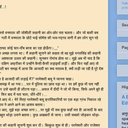
Hai
ँ...!
of t
Se
े, जिससे वनमाला की जोशीली कहानी का ओर-छोर पता चलता। और जो बाकी बच
 गली में वनमाला के छोटे भाई सोमेश की भाव-गद्गद वाणी में हम लोग सुन रहे
Pa
ायद कोई चार-पाँच बरस का रहा होऊँगा।,,,”
हुत अच्छा लगता था। मैं कहानी सुनाने को कहता तो वह मुझे भगतसिंह की कहानी
र अशफाक उल्ला की कहानी। सुनकर रोमांच होता था। मुझे अब भी याद है कि
दक्षिण अफ्रीका में उन्होंने कैसी-कैसी लड़ाइयाँ लड़ीं। और फिर यहाँ आए तो
पहली बार समझ में आया कि आजादी का क्या मतलब है, क्यों लड़ी जा रही है पूरे देश
”
है आजादी की लड़ाई में?” परमेश्वरी बाबू ने जानना चाहा।
ी समझ में आ गया।...घर में पुलिस का छापा पड़ा था। पर हमें कुछ भी पता नहीं
Hig
उसे खाली ही लौटना पड़ा।...असल में दीदी ने जो भी किया, सिर्फ अपने बूते ही
फिर बाद में पता चला, धीरे-धीरे।...
A 
े आए थे। मेरे मित्र परमेश्वरी बाबू क्रांतिकारियों पर एक बड़ा ग्रंथ निकाल रहे
Edi
र सहाय ने अपने आने का आशय बताया।
ए, मुझे बड़ा अच्छा लगा।...पर मुझे भी सब कुछ कहाँ पता है! आजादी के बाद
अनुर
ें बहुत थोड़ा उसने बताया। कुछ अखबारों से जाना। उसी सबको जोड़कर थोड़ा-
spa
hea
 की कहानी सुनानी शुरू कर दी। बिल्कुल शुरू से ही। परमेश्वरी और राजेश्वर
be 