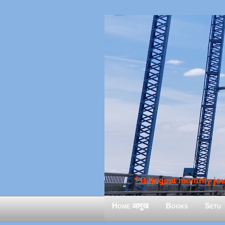
* Bilingual monthly jour
Home आमुख
Books
Setu