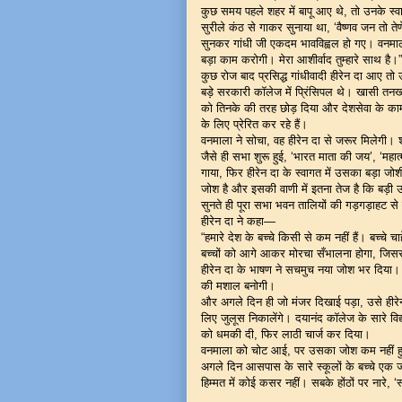
कुछ समय पहले शहर में बापू आए थे, तो उनके स्व
सुरीले कंठ से गाकर सुनाया था, ‘वैष्णव जन तो तेण
सुनकर गांधी जी एकदम भावविह्वल हो गए। वनमाला
बड़ा काम करोगी। मेरा आशीर्वाद तुम्हारे साथ है।”
कुछ रोज बाद प्रसिद्ध गांधीवादी हीरेन दा आए त
बड़े सरकारी कॉलेज में प्रिंसिपल थे। खासी तनख्व
को तिनके की तरह छोड़ दिया और देशसेवा के काम मे
के लिए प्रेरित कर रहे हैं।
वनमाला ने सोचा, वह हीरेन दा से जरूर मिलेगी। 
जैसे ही सभा शुरू हुई, ‘भारत माता की जय’, ‘महात
गाया, फिर हीरेन दा के स्वागत में उसका बड़ा ज
जोश है और इसकी वाणी में इतना तेज है कि बड़ी उ
सुनते ही पूरा सभा भवन तालियों की गड़गड़ाहट से 
हीरेन दा ने कहा—
“हमारे देश के बच्चे किसी से कम नहीं हैं। बच्चे च
बच्चों को आगे आकर मोरचा सँभालना होगा, जिससे बड़
हीरेन दा के भाषण ने सचमुच नया जोश भर दिया। ज
की मशाल बनोगी।
और अगले दिन ही जो मंजर दिखाई पड़ा, उसे हीरेन
लिए जुलूस निकालेंगे। दयानंद कॉलेज के सारे विद्
को धमकी दी, फिर लाठी चार्ज कर दिया।
वनमाला को चोट आई, पर उसका जोश कम नहीं हुआ
अगले दिन आसपास के सारे स्कूलों के बच्चे एक ज
हिम्मत में कोई कसर नहीं। सबके होंठों पर नारे, ‘स