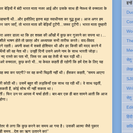
इन्ह
पर बेड़ियों में बंदी भारत माता नजर आई और उसके साथ ही नेपथ्य से वनमाला के
Du
े पहचानी थी...और इसीलिए इतना बड़ा स्वाधीनता का युद्ध हुआ। आज अगर हम
Com
 जाएँ, तो भारत माता की बेड़ियाँ टूटेंगी...जरूर टूटेंगी। भारत माता तुम्हारी
Wo
हरा असर डाला था कि हर शख्स की आँखों में कुछ कर गुजरने का सपना था।...
शीले भाषण होते तो छात्र और अध्यापक सभी तारीफ करते। वाद-विवाद
Th
आगे रहती। अपनी कक्षा में सबसे होशियार थी और हर किसी की मदद करने में
Me
्थियों की वह नेता थी। उऩ्हीं दिनों उसने अपने नाम के साथ भारती जोड़ा।
रास्ते का पता भी, जिस पर अब वह तेजी से चल पड़ी थी।
सेत
े वनमाला, कुछ करो भी...या केवल कहती ही रहोगी कि हमें देश के लिए यह
लेखक
 वह क्या कर पाएगी? पर वह कभी चिढ़ती नहीं थी। हँसकर कहती, “समय आएगा
SJI
की कोठी थी। उसमें बहुत सी लड़कियाँ एक साथ रह रही थीं। वे साथ पढ़तीं,
Wri
सकती हैं, कोई सोच भी नहीं सकता था।
पढ़तीं। फिर उन पर आपस में चर्चा होती। बार-बार एक ही बात सामने आती कि आज
सेतु
 होगा।
Edi
हिंद
ीतर से लगा कि कुछ करने का समय आ गया है। उसकी आत्मा जैसे पुकार
कवि
ही समय...देश का ऋण उतारने का!”