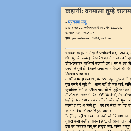
कहानी: वनमाला तुम्हें सलाम
-
प्रकाश मनु
545 सेक्टर-29, फरीदाबाद (हरियाणा), पिन-121008,
चलभाष: 09810602327,
ईमेल: prakashmanu334@gmail.com
राजेश्वर के पुराने मित्र हैं परमेश्वरी बाबू। अजीब,
और धुन के पक्के। विश्वविद्यायल में अच्छे-खासे 
छोड़-छाड़कर यहाँ-वहाँ भटकने लगे। मन में एक 
जल्दी से पूरी हो, जिसमें जगह-जगह बिखरी देश के
लिखना चाहते थे।
काफी काम हो गया था, पर अभी बहुत कुछ बाकी थ
पूरा करने में जुटे थे। आज यहाँ तो कल वहाँ, त
क्रांतिकारियों की जीवन-गाथाओं से जुड़े परमेश्वर
में जोश की लहर सी पैदा होती कि देखो, मेरा द
पड़ी है घरबार और जमाने की तीन-तिकड़ी भूलकर
बरसों हो गए थे मिले हुए। पर इन लेखों को पढ़ा तो
का पता देखा तो झट चिट्ठी डाल दी—
“कहीं तुम वही परमेश्वरी तो नहीं, जो मेरे साथ आ
दूसरा भला कहाँ हो सकता है?...तो आजकल कहाँ ह
इस पर परमेश्वर बाबू की चिट्ठी नहीं, बल्कि वे