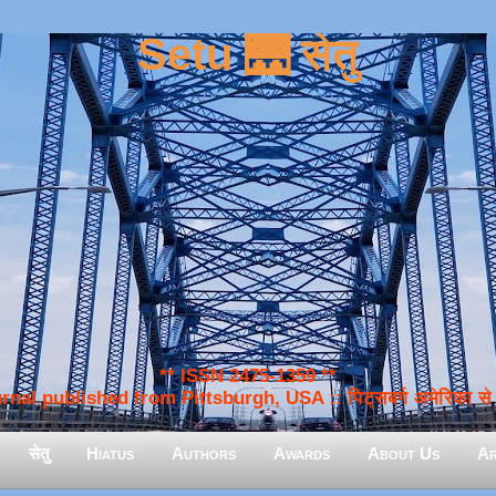
Setu 🌉 सेतु
** ISSN 2475-1359 **
nal published from Pittsburgh, USA :: पिट्सबर्ग अमेरिका से प
सेतु
Hiatus
Authors
Awards
About Us
Ar