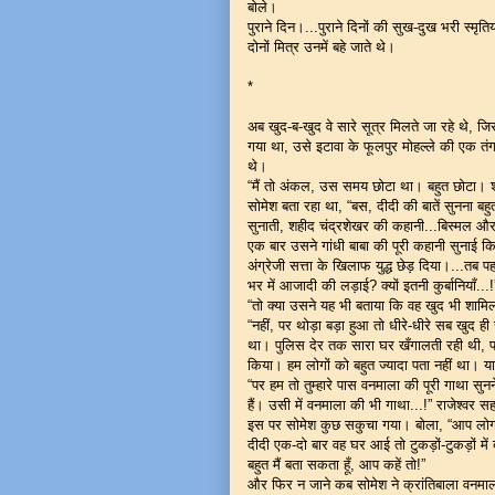
बोले।
पुराने दिन।...पुराने दिनों की सुख-दुख भरी स्मृतिया
दोनों मित्र उनमें बहे जाते थे।
*
अब खुद-ब-खुद वे सारे सूत्र मिलते जा रहे थ
गया था, उसे इटावा के फूलपुर मोहल्ले की एक तंग
थे।
“मैं तो अंकल, उस समय छोटा था। बहुत छोटा। श
सोमेश बता रहा था, “बस, दीदी की बातें सुनना ब
सुनाती, शहीद चंद्रशेखर की कहानी...बिस्मल औ
एक बार उसने गांधी बाबा की पूरी कहानी सुनाई कि 
अंग्रेजी सत्ता के खिलाफ युद्ध छेड़ दिया।...तब 
भर में आजादी की लड़ाई? क्यों इतनी कुर्बानियाँ...!
“तो क्या उसने यह भी बताया कि वह खुद भी शामिल 
“नहीं, पर थोड़ा बड़ा हुआ तो धीरे-धीरे सब खुद ह
था। पुलिस देर तक सारा घर खँगालती रही थी, पर 
किया। हम लोगों को बहुत ज्यादा पता नहीं था। या 
“पर हम तो तुम्हारे पास वनमाला की पूरी गाथा सुनन
हैं। उसी में वनमाला की भी गाथा...!” राजेश्व
इस पर सोमेश कुछ सकुचा गया। बोला, “आप लोग आ
दीदी एक-दो बार वह घर आई तो टुकड़ों-टुकड़ों म
बहुत मैं बता सकता हूँ, आप कहें तो!”
और फिर न जाने कब सोमेश ने क्रांतिबाला वनमाला