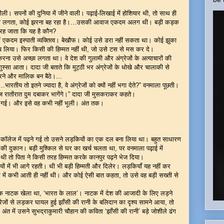
 सपनों की दुनिया में जीने वाली। पढ़ाई-लिखाई में होशियार थी, तो साथ ही
 तो लगता, कोई झरना बह रहा है।...उसकी आवाज एकदम अलग थी। बड़ी कड़क
रह जाता कि यह है कौन?
ें एकदम इस्पाती व्यक्तित्व। बेखौफ। कोई उसे डरा नहीं सकता था। कोई झुका
 लिया। फिर किसी की हिम्मत नहीं थी, जो उसे टस से मस कर दे।
 करना उसे अच्छा लगता था। वे देश की गुलामी और अंग्रेजों के अत्याचारों की
गुस्सा आता। दादा जी बताते कि मुट्ठी भर अंग्रेजों के धोखे और चालाकी से
रने और मालिक बन बैठे।...
..भारतीय तो इतने ज्यादा है, वे अंग्रेजों को क्यों नहीं भगा देते?” वनमाला पूछती।
ग्रेज रातोंरात दुम दबाकर भागेंगे।” दादा जी मुसकराकर कहते।
कर गई। और इसे वह कभी नहीं भूली। अंत तक।
 कॉलेज में पढ़ने गई तो उसने लड़कियों का एक दल बना लिया था। बहुत साधारण
की दुकान। बड़ी मुश्किल से घर का खर्च चलता था, पर वनमाला पढ़ाई में
थी तो पिता ने किसी तरह हिम्मत करके कानपुर पढ़ने भेज दिया।
ियों में भी आगे रहती। थी भी बड़ी हिम्मती और दिलेर। लड़कियाँ यह नहीं कर
 में कभी आती ही नहीं थी। और कोई ऐसी बात कहता, तो उसे वह बड़ी सख्ती से
क नाटक खेला था, ‘भारत के लाल’। नाटक में देश की आजादी के लिए लड़ने
ेजों से लड़कर घायल हुई झाँसी की रानी के बलिदान का दृश्य सामने आया, तो
 अंत में उसने सुभद्राकुमारी चौहान की कविता ‘झाँसी की रानी’ बड़े जोशीले ढंग