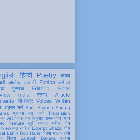
glish
हिन्दी
Poetry
काव्य
ndi
आलेख
कहानी
Fiction
समीक्षा
खक
पुस्तक
Editorial
Book
view
India
स्तम्भ
Article
ntents
शोधपत्र
Voices Within
t
अनुराग शर्मा
Sunil Sharma
Anurag
arma
प्रकाश मनु
कवि
Translation
कथा
Art
दीपक शर्मा
अनुवाद
सम्पादकीय
व्यंग्य
oto Feature
सूची
धर्मपाल महेंद्र जैन
erview
बाल साहित्य
Excerpt
Ghazal
शोध
al Lahiri
Rob Harle
दिनेश पाठक शशि
हर
बिंदास
Santosh Bakaya
कन्हैया