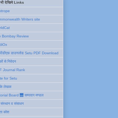
ें भी देखिये Links
otrope
monwealth Writers site
rldCat
e Bombay Review
diOx
ु पीडीएफ़ डाउनलोड Setu PDF Download
ों से निवेदन
F Journal Rank
te for Setu
 के लेखक
torial Board 🌉 सम्पादन मण्डल
ी संस्थान व संसाधन
ता कोश