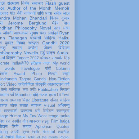
पाठी
संस्मरण
निबंध
समाचार
Flash
guest
tor
Author of the Month
Memoir
ात्कार
गीत
देवी नागरानी
शशि पाधा
समीर लाल
andra Mohan Bhandari
विजय कुमार
री
Jerome Berglund
मेहेर वान
ndhian Philosophy
Novel
पत्र
भाषा
र
जीवनी
आत्मकथा
सुभाष चंद्र लखेड़ा
Ryan
inn Flanagan
प्रवासी
साहित्य
Haiku
ण कुमार निषाद
संस्कृत
Gandhi 2020
ञानकु
सम्मान
करोना
पोषण
बिस्मिल
obiography
Novella
उर्दू
यात्रा
Audio-
ual
विज्ञान
Tagore 2022
प्रेमचंद
सत्यवीर सिंह
crete
India@70
इतिहास
कला
My world
d words
Travelogue
गांधी
Column
धांजलि
Award
Photo
सिन्धी
स्त्री
indranath Tagore
Gandhi
Non-Fiction
ort
Video
प्रतियोगिता
संस्कृति
आइन्स्टाइन
क्यों
कैसे
मॉरिशस
संत कवि
Publication
निराला
 सम्मान
पर्व
Mauritius
दोहे
नाटक
हास्य
LitFest
-श्रव्य
रामदरश मिश्र
Literature
दलित साहित्य
तिकाल
लोक
सलाह
स्वास्थ्य
Visual
अभिमन्यु
त
आप्रवासी
उपन्यास
धर्म
विमोचन
स्वतंत्रता
itage
Humor
My Fav Work
renga tanka
जेश राव
नवगीत
यौन
व्याकरण
हाइकु
Film
haiga
सीदास
लिपि
समाज
Aphorism
Quotes
king
डायरी
ब्रज
Folk
Recital
तकनीक
ली
रंगमंच
विकास
Artist of the month
Photo-