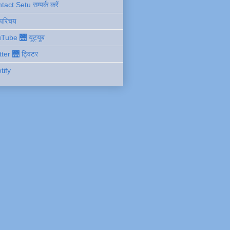
act Setu सम्पर्क करें
 परिचय
Tube 🌉 यूट्यूब
tter 🌉 ट्विटर
tify