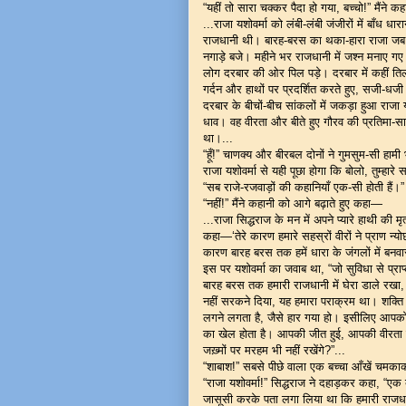
“यहीं तो सारा चक्कर पैदा हो गया, बच्चो!” मैंन
...राजा यशोवर्मा को लंबी-लंबी जंजीरों में बाँध ध
राजधानी थी। बारह-बरस का थका-हारा राजा जब वि
नगाड़े बजे। महीने भर राजधानी में जश्न मनाए गए।
लोग दरबार की ओर पिल पड़े। दरबार में कहीं तिल रखन
गर्दन और हाथों पर प्रदर्शित करते हुए, सजी-धजी
दरबार के बीचों-बीच सांकलों में जकड़ा हुआ राज
धाव। वह वीरता और बीते हुए गौरव की प्रतिमा-
था।...
“हूँ!” चाणक्य और बीरबल दोनों ने गुमसुम-सी हा
राजा यशोवर्मा से यही पूछा होगा कि बोलो, तुम्हारे
“सब राजे-रजवाड़ों की कहानियाँ एक-सी होती हैं
“नहीं!” मैंने कहानी को आगे बढ़ाते हुए कहा—
...राजा सिद्धराज के मन में अपने प्यारे हाथी की
कहा—‘तेरे कारण हमारे सहस्रों वीरों ने प्राण न
कारण बारह बरस तक हमें धारा के जंगलों में बनव
इस पर यशोवर्मा का जवाब था, “जो सुविधा से प्रा
बारह बरस तक हमारी राजधानी में घेरा डाले रख
नहीं सरकने दिया, यह हमारा पराक्रम था। शक्ति
लगने लगता है, जैसे हार गया हो। इसीलिए आपको इ
का खेल होता है। आपकी जीत हुई, आपकी वीरता को
जख़्मों पर मरहम भी नहीं रखेंगे?”...
“शाबाश!” सबसे पीछे वाला एक बच्चा आँखें चमक
“राजा यशोवर्मा!” सिद्धराज ने दहाड़कर कहा, “एक बा
जासूसी करके पता लगा लिया था कि हमारी राजधान