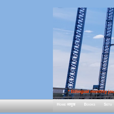
* Bilingual monthly jour
Home आमुख
Books
Setu