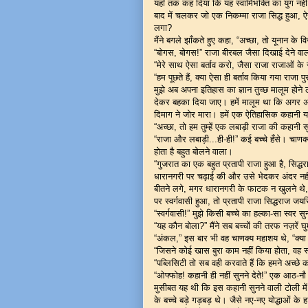
यहाँ तक कह दिया कि यह स्वामिभक्ति का युग नहीं, 
बाद में चलकर जो एक निकम्मा राजा सिद्ध हुआ, ऐसे 
लगा?
मैंने बगले झाँकते हुए कहा, “अच्छा, तो यूनान क
“बोगस, बोगस!” राजा बीरबल जैसा दिखाई देने वाल
“मेरे साथ ऐसा बर्ताव करो, जैसा राजा राजाओं के 
“हम पूछते हैं, क्या ऐसा ही बर्ताव किया गया रा
मुझे अब अपना इतिहास का ज्ञान तुच्छ मालूम होने लग
देकर बहका दिया जाए। हमें मालूम था कि अगर अपनी 
दिमाग ने जोर मारा। हमें एक ऐतिहासिक कहानी
“अच्छा, तो हम तुम्हें एक लबाड़ी राजा की कहानी स
“राजा और लबाड़ी...ही-ही!” कई बच्चे हँसे। चाणक
होता है बहुत बोलने वाला।
“गुजरात का एक बहुत प्रतापी राजा हुआ है, सिद
धारानगरी पर चढ़ाई की और उसे भेदकर अंदर नहीं
बीतने लगे, मगर धारानगरी के फाटक न खुलने थे, 
पर स्वर्गवासी हुआ, तो प्रतापी राजा सिद्धराज जय
“स्वर्गवासी!” मुझे किसी बच्चे का हल्का-सा स्वर स
“यह कौन बोला?” मैंने सब बच्चों की तरफ नज़रें 
“अंकल,” इस बार भी वह चाणक्य महाशय थे, “क्या र
“जिसने कोई खास बुरा काम नहीं किया होता, वह स्व
“पब्लिसिटी तो सब वही करवाते हैं कि हमने अच्छ
“ओफ्फोह! कहानी ही नहीं सुनने देते!” एक आठ
मुसीबत यह थी कि इस कहानी सुनने वाली टोली मे
के बच्चे बड़े गड़बड़ थे। जैसे नए-नए योद्धाओं के हाथो