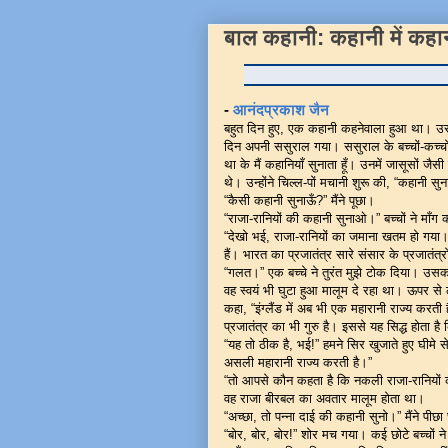
बाल कहानी: कहानी में कहा
-
आनंदप्रकाश जैन
बहुत दिन हुए, एक कहानी कहनेवाला हुआ था। उसक
दिन अपनी ससुराल गया। ससुराल के बच्चों-कच्चों 
था के मैं कहानियाँ सुनाता हूँ। उनमें जासूसों जैसी
थे। उन्होंने चिल्ल-पों मचानी शुरू की, “कहानी 
“कैसी कहानी सुनाऊँ?” मैंने पूछा।
“राजा-रानियों की कहानी सुनाओ।” बच्चों ने माँग
“देखो भई, राजा-रानियों का जमाना खतम हो गया।
हैं। भारत का प्रजातंत्र सारे संसार के प्रजातंत्र
“गलत।” एक बच्चे ने तुरंत मुझे टोक दिया। उस
वह स्वयं भी घुटा हुआ मालूम दे रहा था। ऊपर से
कहा, “इंग्लैंड में अब भी एक महारानी राज्य करती है
प्रजातंत्र का भी गुरु है। इससे यह सिद्ध होता ह
“यह तो ठीक है, भई!” हमने सिर खुजाते हुए घीमे 
असली महारानी राज्य करती है।”
“तो आपसे कौन कहता है कि नकली राजा-रानियों की 
वह राजा बीरबल का अवतार मालूम होता था।
“अच्छा, तो पन्ना दाई की कहानी सुनो।” मैंने पीछ
“बोर, बोर, बोर!” शोर मच गया। कई छोटे बच्चों न