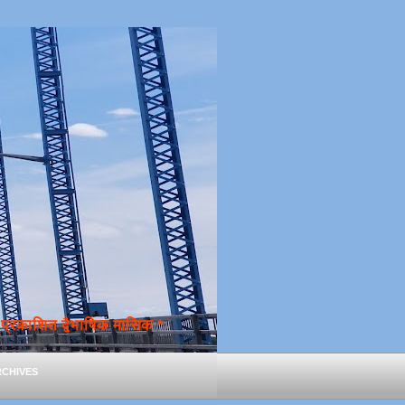
्रकाशित द्वैभाषिक मासिक *
chives