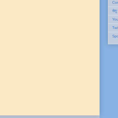
Cont
सेतु
You
Twi
Spo