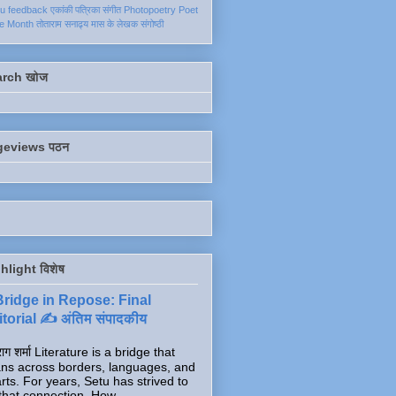
ku
feedback
एकांकी
पत्रिका
संगीत
Photopoetry
Poet
he Month
तोताराम सनाढ्य
मास के लेखक
संगोष्ठी
arch खोज
geviews पठन
hlight विशेष
Bridge in Repose: Final
torial ✍️ अंतिम संपादकीय
ाग शर्मा Literature is a bridge that
ns across borders, languages, and
rts. For years, Setu has strived to
that connection. How...