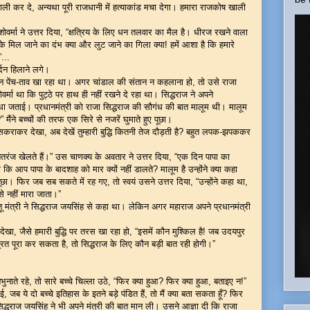
 कर दे, अन्यथा पूरी राजधानी में हत्याकांड मचा देगा। हमारा राजकोष खाली
शोवर्मा ने उत्तर दिया, “क्षत्रिय के लिए धन तलवार का मैल है। धीरज रखने वाला
 मिल जाने का दंभ क्या और लुट जाने का गिला क्या! हमें आशा है कि हमारे
”...
्दन हिलाने लगे।
-मन पेंच-ताव खा रहा था। अगर चांडाल की संतान न कहलाना हो, तो उसे राजा
मा था कि पुट्ठे पर हाथ ही नहीं रखने दे रहा था। सिद्धराज ने अपने
दुविधा जताई। प्रधानमंत्री को राजा सिद्धराज की सौगंध की बात मालूम थी। मालूम
?” मैंने बच्चों की तरफ एक सिरे से नजरें घुमाते हुए पूछा।
सकराकर देखा, अब देखें तुम्हारी बुद्धि कितनी तेज दौड़ती है? बहुत लपक-झपककर
ाथ शतरंज खेलते हैं।” उस चाणक्य के अवतार ने उत्तर दिया, “एक दिन पापा का
ा कि आप पापा के बादशाह को मार क्यों नहीं डालते? मालूम है उन्होंने क्या कहा
 पूछा। फिर जब सब सकते में रह गए, तो स्वयं उसने उत्तर दिया, “उन्होंने कहा था,
से नहीं मारा जाता।”
ंतू मंत्री ने सिद्धराज जयसिंह से कहा था। लेकिन अगर महाराज अपने प्रधानमंत्री
ेखा, जैसे हमारी बुद्धि पर तरस खा रहा हो, “इसमें कौन मुश्किल है! जब उदयपुर
रत पूरा कर सकता है, तो सिद्धराज के लिए कौन बड़ी बात रही होगी।”
नाते रहे, तो सारे बच्चे चिल्ला उठे, “फिर क्या हुआ? फिर क्या हुआ, बताइए न!”
, जब ये दो बच्चे इतिहास के इतने बड़े पंडित हैं, तो मैं क्या बता सकता हूँ? फिर
सिद्धराज जयसिंह ने भी अपने मंत्री की बात मान ली। उसने आज्ञा दी कि राजा