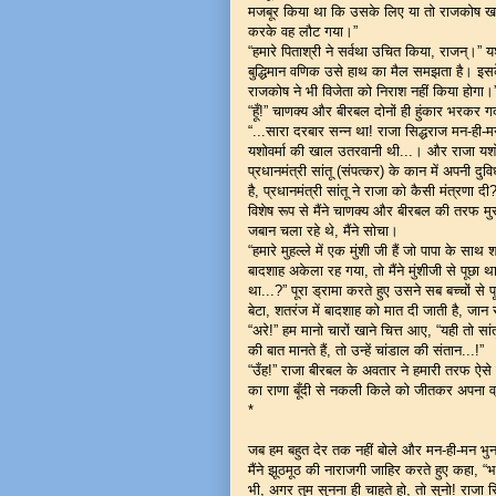
मजबूर किया था कि उसके लिए या तो राजकोष खाली
करके वह लौट गया।”
“हमारे पिताश्री ने सर्वथा उचित किया, राजन्।” य
बुद्धिमान वणिक उसे हाथ का मैल समझता है। इसके
राजकोष ने भी विजेता को निराश नहीं किया होगा।
“हूँ!” चाणक्य और बीरबल दोनों ही हुंकार भरकर गर
“...सारा दरबार सन्न था! राजा सिद्धराज मन-ही
यशोवर्मा की खाल उतरवानी थी...। और राजा यशोवर्
प्रधानमंत्री सांतू (संपत्कर) के कान में अपनी 
है, प्रधानमंत्री सांतू ने राजा को कैसी मंत्रणा दी
विशेष रूप से मैंने चाणक्य और बीरबल की तरफ मु
जबान चला रहे थे, मैंने सोचा।
“हमारे मुहल्ले में एक मुंशी जी हैं जो पापा के स
बादशाह अकेला रह गया, तो मैंने मुंशीजी से पूछा थ
था...?” पूरा ड्रामा करते हुए उसने सब बच्चों से
बेटा, शतरंज में बादशाह को मात दी जाती है, जान 
“अरे!” हम मानो चारों खाने चित्त आए, “यही तो सा
की बात मानते हैं, तो उन्हें चांडाल की संतान...!”
“उँह!” राजा बीरबल के अवतार ने हमारी तरफ ऐसे द
का राणा बूँदी से नकली किले को जीतकर अपना व्
*
जब हम बहुत देर तक नहीं बोले और मन-ही-मन भुनभु
मैंने झूठमूठ की नाराजगी जाहिर करते हुए कहा, “भई
भी, अगर तुम सुनना ही चाहते हो, तो सुनो! राजा 