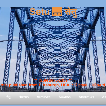
Setu 🌉 सेतु
** ISSN 2475-1359 **
nal published from Pittsburgh, USA :: पिट्सबर्ग अमेरिका से प
सेतु
Hiatus
Authors
Awards
About Us
Ar