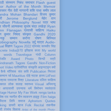
पाठी
संस्मरण
निबंध
समाचार
Flash
guest
tor
Author of the Month
Memoir
ात्कार
गीत
देवी नागरानी
शशि पाधा
समीर लाल
andra Mohan Bhandari
विजय कुमार
री
Jerome Berglund
मेहेर वान
ndhian Philosophy
Novel
पत्र
भाषा
र
जीवनी
आत्मकथा
सुभाष चंद्र लखेड़ा
Ryan
inn Flanagan
प्रवासी
साहित्य
Haiku
ण कुमार निषाद
संस्कृत
Gandhi 2020
ञानकु
सम्मान
करोना
पोषण
बिस्मिल
obiography
Novella
उर्दू
यात्रा
Audio-
ual
विज्ञान
Tagore 2022
प्रेमचंद
सत्यवीर सिंह
crete
India@70
इतिहास
कला
My world
d words
Travelogue
गांधी
Column
धांजलि
Award
Photo
सिन्धी
स्त्री
indranath Tagore
Gandhi
Non-Fiction
ort
Video
प्रतियोगिता
संस्कृति
आइन्स्टाइन
क्यों
कैसे
मॉरिशस
संत कवि
Publication
निराला
 सम्मान
पर्व
Mauritius
दोहे
नाटक
हास्य
LitFest
-श्रव्य
रामदरश मिश्र
Literature
दलित साहित्य
तिकाल
लोक
सलाह
स्वास्थ्य
Visual
अभिमन्यु
त
आप्रवासी
उपन्यास
धर्म
विमोचन
स्वतंत्रता
itage
Humor
My Fav Work
renga tanka
जेश राव
नवगीत
यौन
व्याकरण
हाइकु
Film
haiga
सीदास
लिपि
समाज
Aphorism
Quotes
king
डायरी
ब्रज
Folk
Recital
तकनीक
ली
रंगमंच
विकास
Artist of the month
Photo-