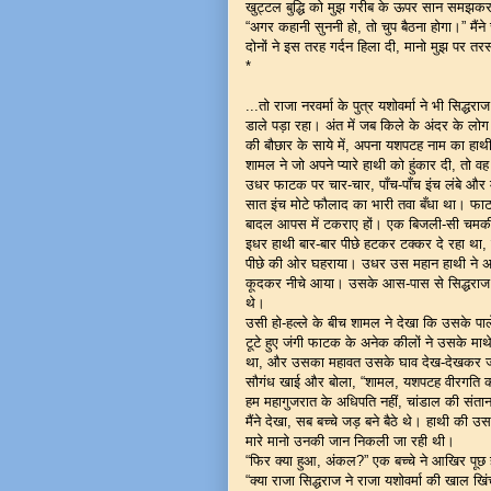
खुट्टल बुद्धि को मुझ गरीब के ऊपर सान समझकर
“अगर कहानी सुननी हो, तो चुप बैठना होगा।” मै
दोनों ने इस तरह गर्दन हिला दी, मानो मुझ पर तरस
*
...तो राजा नरवर्मा के पुत्र यशोवर्मा ने भी सिद
डाले पड़ा रहा। अंत में जब किले के अंदर के लोग 
की बौछार के साये में, अपना यशपटह नाम का हाथ
शामल ने जो अपने प्यारे हाथी को हुंकार दी, त
उधर फाटक पर चार-चार, पाँच-पाँच इंच लंबे और
सात इंच मोटे फौलाद का भारी तवा बँधा था। फाटक
बादल आपस में टकराए हों। एक बिजली-सी चमक
इधर हाथी बार-बार पीछे हटकर टक्कर दे रहा था
पीछे की ओर घहराया। उधर उस महान हाथी ने अ
कूदकर नीचे आया। उसके आस-पास से सिद्धराज के स
थे।
उसी हो-हल्ले के बीच शामल ने देखा कि उसके पाल
टूटे हुए जंगी फाटक के अनेक कीलों ने उसके माथ
था, और उसका महावत उसके घाव देख-देखकर जार-
सौगंध खाई और बोला, “शामल, यशपटह वीरगति को प
हम महागुजरात के अधिपति नहीं, चांडाल की संतान
मैंने देखा, सब बच्चे जड़ बने बैठे थे। हाथी क
मारे मानो उनकी जान निकली जा रही थी।
“फिर क्या हुआ, अंकल?” एक बच्चे ने आखिर पूछ
“क्या राजा सिद्धराज ने राजा यशोवर्मा की खाल ख