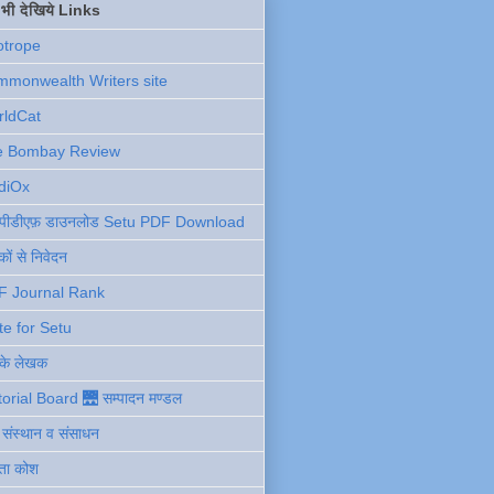
ें भी देखिये Links
otrope
monwealth Writers site
rldCat
e Bombay Review
diOx
ु पीडीएफ़ डाउनलोड Setu PDF Download
ों से निवेदन
F Journal Rank
te for Setu
 के लेखक
torial Board 🌉 सम्पादन मण्डल
ी संस्थान व संसाधन
ता कोश