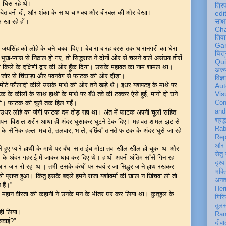
 घिस रहे थे।
त्रि
ंने चेतावनी दी, और शंका के साथ चाणक्य और बीरबल की ओर देखा।
edi
साक्ष
 खा रहे हों।
Ch
तिवा
Ga
्धराज जयसिंह को लोहे के चने चबवा दिए। बेचारा बारह बरस तक धारानगरी का घेरा
चित्
भूख-प्यास से निढाल हो गए, तो सिद्धराज ने दोनों ओर से चलने वाले असंख्य तीरों
Qu
ी किले के दक्षिणी द्वार की ओर हूँक दिया। उसके महावत का नाम शामल था।
अरु
ो वह जोर से चिंघाड़ा और पवनवेग से फाटक की ओर दौड़ा।
विज्
 मोटे फौलादी कीले उसके माथे की ओर तने खड़े थे। इधर यशपटह के माथे पर
Aut
Vis
 के कीलों के साथ हाथी के माथे पर बँधे तवे की टक्कर ऐसे हुई, मानो दो घने
ी। फाटक की चूलें तक हिल गईं।
Con
an
, उधर लोहे का जंगी फाटक दम तोड़ रहा था। अंत में फाटक अपनी चूलों सहित
श्रद्
पना विशाल शरीर आधा ही अंदर घुसाकर घुटने टेक दिए। महावत शामल झट से
Rab
ैनिक हल्ला मचाते, तलवार, भाले, बर्छि़याँ तानते फाटक के अंदर घुसे जा रहे
Rep
और 
े हुए प्यारे हाथी के माथे पर बँधा सात इंच मोटा तवा खील-खील हो चुका था और
सेतु
े के अंदर गहराई में जाकर घाव कर दिए थे। हाथी अपनी अंतिम साँसें गिन रहा
दृश्य
जार रो रहा था। तभी उसके कंधों पर स्वयं राजा सिद्धराज ने हाथ रखकर
भक्
्राप्त हुआ। किंतु इसके बदले हमने राजा यशोवर्मा की खाल न खिंचवा ली तो
अन
 हैं।”...
Her
ी उस महान वीरता की कहानी ने उनके मन के भीतर घर कर लिया था। कुतूहल के
गिरि
तुल
 ही लिया।
Ran
िंचवाई?”
दीवा