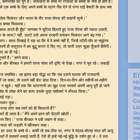
कर्मभक्ति का युग है। कामकरों के बच्चे भी राजाओं के बच्चों के जैसे ही होते हैं।
एक बच्चे के लिए अपने बच्चे के प्राण गँवा देने से पन्ना दाई बेचारी के हाथ क्या
े विजेता सिकंदर और भारत के वीर राजा पोरस की कहानी सुनो।”
ा बच्चा चिल्लाया।
साथ करते हैं! हुँह!” चाणक्य ने चुटिया हिलाते हुए राजा पोरस की नकल उतारी,
जा पुरु के साथ? नहीं, उलटे उसे अपना दरबारी बनाकर सिकंदर आगे बढ़ गया।”
ा। साफ दिखाई दे रहा था कि ये वे बच्चे नहीं हैं, जिन्हें लॉली-पॉप या च्युइंगम
ही ससुराल में हम बुद्धू करार दे दिए गए, तो सारी उम्र चूल्हा फूँकते बीतेगी।
 याद आ ही गई।
ुनाते हैं।” हमने कहा।
्य और बीरबल ने हमारी तरफ शंका की दृष्टि से देखा। मगर वे चुप रहे। लबाड़ी
En
्धराज जयसिंह। वह इतना बड़ा योद्धा था कि जब उसने मालवा की राजधानी
 जा सका, तो उसने वहीं डेरा डाल दिया। दिन-पर-दिन और महीनों-पर-महीने
Hi
न खुले। यहाँ तक कि धारानगरी का बूढ़ा राजा नरवर्मा अपनी आयु पूरी हो जाने
ले
सिंह से लोहा लेने का काम उसके पुत्र यशोवर्मा ने सँभाल लिया।”
Re
ुनाई पड़ा।
Co
घुमाकर पूछा।
Lis
ाजा लोग सब स्वर्ग को ही सिधारते हैं?”
Sh
र्ग ही जाता है।” मैंने अपने ज्ञान की पोटली खोली।
लघु
े काम किए।” राजा बीरबल ने दबी जबान से कहा।
Ph
-नौ साल की लड़की ने खीजकर कहा।
Int
ं हर उम्र के बच्चे थे। बाकी तो सब ठीक था, मगर ये पंद्रह-सोलह साल की आयु
Gop
ं में तलवारें थमाई जाती हैं, ऐसे ही इन्हें नई-नई बुद्धि के दर्शन हुए थे। वे उस
धरो