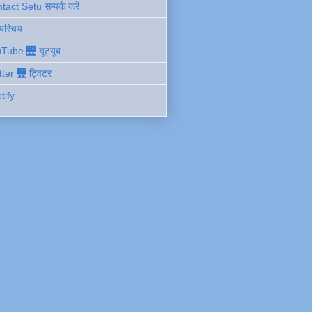
act Setu सम्पर्क करें
 परिचय
Tube 🌉 यूट्यूब
tter 🌉 ट्विटर
tify