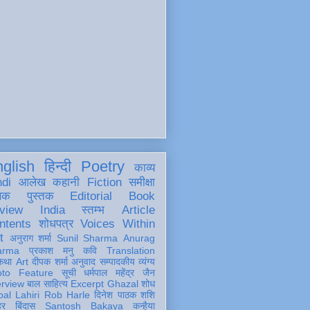
glish
हिन्दी
Poetry
काव्य
ndi
आलेख
कहानी
Fiction
समीक्षा
खक
पुस्तक
Editorial
Book
view
India
स्तम्भ
Article
ntents
शोधपत्र
Voices Within
t
अनुराग शर्मा
Sunil Sharma
Anurag
arma
प्रकाश मनु
कवि
Translation
कथा
Art
दीपक शर्मा
अनुवाद
सम्पादकीय
व्यंग्य
oto Feature
सूची
धर्मपाल महेंद्र जैन
erview
बाल साहित्य
Excerpt
Ghazal
शोध
al Lahiri
Rob Harle
दिनेश पाठक शशि
हर
बिंदास
Santosh Bakaya
कन्हैया