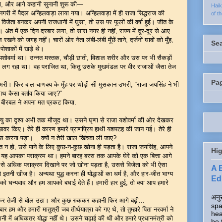
े कहा, और आगे कहानी सुनानी शुरू की—
Hai
ारानगरी में पैदल अन्हिलवाड़ा लाया गया। अन्हिलवाड़ा में ही राजा सिद्धराज की
of t
जेता बनकर अपनी राजधानी में घुसा, तो उस पर फूलों की वर्षा हुई। जीत के
 अंत में एक दिन दरबार लगा, तो सारा नगर ही नहीं, राज्य में दूर-दूर से आए
े को जगह नहीं। चारों ओर नेता लंबी-लंबी मूँछें ताने, दर्जनों घावों को मुँह,
Se
 पोशाकों में खड़े थे।
ा यशोवर्मा था। उन्नत मस्तक, चौड़ी छाती, विशाल शरीर और उस पर भी सैकड़ों
सा लग रहा था। वह पराजित था, कितु उसके मुखमंडल पर वीर राजाओं जैसा तेज
Pa
मी भरी। फिर बाल-चाणक्य के मुँह पर थोड़ी-सी मुसकान उभरी, “राजा जयसिंह ने भी
 साथ कैसा बर्ताव किया जाए?”
।” बीरबल ने अपना मत प्रकट किया.
 मृत्यु का दृश्य अभी तक मौजूद था। उसने घृणा से राजा यशोवर्मा की ओर देखकर
्योछावर किए। तेरे ही कारण हमारे प्राणप्रिय हाथी यशपटह की जान गई। तेरे ही
ास करना पड़ा।....क्यों न तेरी खाल खिंचवा ली जाए?
प्त न हो, उसे पाने के लिए कुछ-न-कुछ खोना ही पड़ता है। राजा जयसिंह, आपने
Hig
ा, यह आपका पराक्रम था। हमने बारह बरस तक आपके घेरे को एक बित्ता आगे
 से अधिक पराक्रम दिखाने पर जो खोना पड़ता है, उससे विजेता को भी ऐसा
A 
तनी खीज है। अन्यथा युद्ध करना ही योद्धाओं का धर्म है, और हार-जीत भाग्य
Edi
 धन्यवाद और हम आपको बधाई देते हैं। हमारी हार हुई, तो क्या आप हमारे
अनुर
ाकर तेजी से बोल उठा। और कुछ रुककर कहानी फिर आगे बढ़ी...
spa
र हम और हमारी मातुश्री जब तीर्थयात्रा को गए थे, तो तुम्हारे पिता नरवर्मा ने
hea
ी में अधिकतर योद्धा नहीं थे। उसने चढ़ाई की थी और हमारे प्रधानमंत्री को
be 