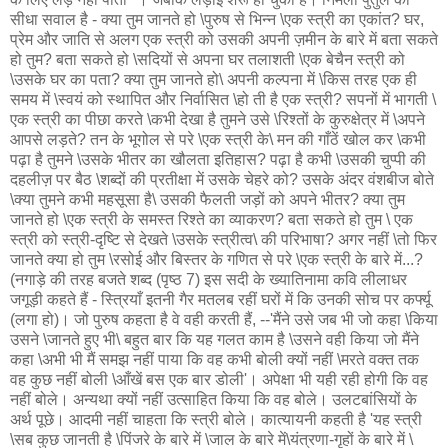
सीधा सवाल है - क्या तुम जानते हो \पुरुष से भिन्न \एक स्त्री का एकांत? घर,
प्रेम और जाति से अलग एक स्त्री को उसकी अपनी ज़मीन के बारे में बता सकते
हो तुम? बता सकते हो \सदियों से अपना घर तलाशती \एक बेचैन स्त्री को
\उसके घर का पता? क्या तुम जानते हो\ अपनी कल्पना में \किस तरह एक ही
समय में \स्वयं को स्थापित और निर्वासित \हो ती है एक स्त्री? सपनों में भागती \
एक स्त्री का पीछा करते \कभी देखा है तुमने उसे \रिश्तों के कुरुक्षेत्र में \अपने
आपसे लड़ते? तन के भूगोल से परे \एक स्त्री के\ मन की गाँठें खोल कर \कभी
पढ़ा है तुमने \उसके भीतर का खौलता इतिहास? पढ़ा है कभी \उसकी चुप्पी की
दहलीज़ पर बैठ \शब्दों की प्रतीक्षा में उसके चेहरे को? उसके अंदर वंशबीज बोते
\क्या तुमने कभी महसूसा है\ उसकी फैलती जड़ों को अपने भीतर? क्या तुम
जानते हो \एक स्त्री के समस्त रिश्ते का व्याकरण? बता सकते हो तुम \ एक
स्त्री को स्त्री-दृष्टि से देखते \उसके स्त्रीत्व\ की परिभाषा? अगर नहीं \तो फिर
जानते क्या हो तुम \रसोई और बिस्तर के गणित से परे \एक स्त्री के बारे में...?
(नगाड़े की तरह बजते शब्द (पृष्ठ 7) इस सदी के ख्यातिनामा कवि लीलाधर
जगूड़ी कहते हैं - स्त्रियाँ इतनी गैर मतलब रहीं घरों में कि उनकी सोच पर कर्फ्यू
(लगा हो)। जो पुरुष कहता है वे वही करती हैं, --'मैंने उसे जब भी जो कहा \किया
उसने \जानते हुए भी\ बहुत बार कि यह गलत काम है \उसने वही किया जो मैंने
कहा \अभी भी मैं समझ नहीं पाया कि वह कभी बोली क्यों नहीं \मरते वक्त तक
वह कुछ नहीं बोली \आँखें बस एक बार डोली'। अपेक्षा भी यही रही होगी कि वह
नहीं बोले। अन्यथा क्यों नहीं उत्साहित किया कि वह बोले। उलटबांसियों के
अर्थ पूछे। आदमी नहीं चाहता कि स्त्री बोले। कात्यायनी कहती है 'यह स्त्री
\सब कुछ जानती है \पिंजरे के बारे में \जाल के बारे में\यंत्रणा-गृहों के बारे में \