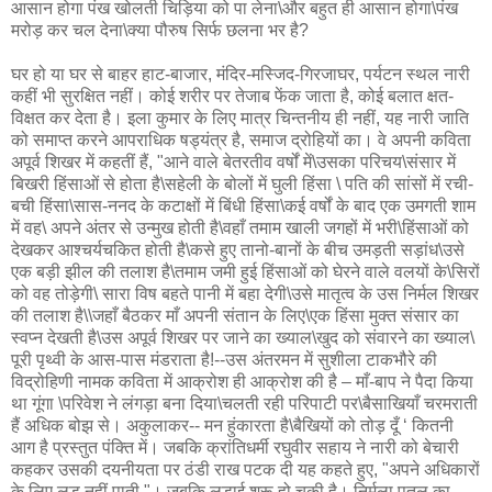
आसान होगा पंख खोलती चिड़िया को पा लेना\और बहुत ही आसान होगा\पंख
मरोड़ कर चल देना\क्या पौरुष सिर्फ छलना भर है?
घर हो या घर से बाहर हाट-बाजार, मंदिर-मस्जिद-गिरजाघर, पर्यटन स्थल नारी
कहीं भी सुरक्षित नहीं। कोई शरीर पर तेजाब फेंक जाता है, कोई बलात क्षत-
विक्षत कर देता है। इला कुमार के लिए मात्र चिन्तनीय ही नहीं, यह नारी जाति
को समाप्त करने आपराधिक षड्यंत्र है, समाज द्रोहियों का। वे अपनी कविता
अपूर्व शिखर में कहतीं हैं, "आने वाले बेतरतीव वर्षों में\उसका परिचय\संसार में
बिखरी हिंसाओं से होता है\सहेली के बोलों में घुली हिंसा \ पति की सांसों में रची-
बची हिंसा\सास-ननद के कटाक्षों में बिंधी हिंसा\कई वर्षों के बाद एक उमगती शाम
में वह\ अपने अंतर से उन्मुख होती है\वहाँ तमाम खाली जगहों में भरी\हिंसाओं को
देखकर आश्चर्यचकित होती है\कसे हुए तानो-बानों के बीच उमड़ती सड़ांध\उसे
एक बड़ी झील की तलाश है\तमाम जमी हुई हिंसाओं को घेरने वाले वलयों के\सिरों
को वह तोड़ेगी\ सारा विष बहते पानी में बहा देगी\उसे मातृत्व के उस निर्मल शिखर
की तलाश है\\जहाँ बैठकर माँ अपनी संतान के लिए\एक हिंसा मुक्त संसार का
स्वप्न देखती है\उस अपूर्व शिखर पर जाने का ख्याल\खुद को संवारने का ख्याल\
पूरी पृथ्वी के आस-पास मंडराता है!--उस अंतरमन में सुशीला टाकभौरे की
विद्रोहिणी नामक कविता में आक्रोश ही आक्रोश की है – माँ-बाप ने पैदा किया
था गूंगा \परिवेश ने लंगड़ा बना दिया\चलती रही परिपाटी पर\बैसाखियाँ चरमराती
हैं अधिक बोझ से। अकुलाकर-- मन हुंकारता है\बैखियों को तोड़ दूँ ‘ कितनी
आग है प्रस्तुत पंक्ति में। जबकि क्रांतिधर्मी रघुवीर सहाय ने नारी को बेचारी
कहकर उसकी दयनीयता पर ठंडी राख पटक दी यह कहते हुए, "अपने अधिकारों
के लिए लड़ नहीं पाती "। जबकि लड़ाई शरू हो चुकी है। निर्मला पुतुल का