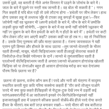
उससे पूछो, वह बताती है नीले अनंत विस्तार में \उड़ने के \रोमांच के बारे में।
जाल के बारे में पूछने पर स्त्री सब जानती है। वह बोल भी सकती है "। गगन
गिल कहती है यदि बोल पड़ी तो उसे लौटना होगा --'हथेली पर जीभ लेकर \ हाथ
होगा उसका लहू से लथपथ \मुँह से टपका लहू कपड़ों में सूखा हुआ \---फिर
\सोचेगी नहीं वह भूलकर भी \अपनी हथेली के बारे में, जीभ के बारे में \क्योंकि
लड़की कुछ नहीं सोचेगी\, --ज़ुबान के बारे में वह कभी नहीं सोचेगी \भूलकर भी
नहीं \न ज़ुबान के बारे में\न हथेली के बारे में\ न होंठों के बारे में"। हथेली पर कटी
जीभ लेकर लौट कर आएगी कहाँ? उसका कहीं घर हो तब न। वह तो निर्वासिता
है। उसके लिए पुरुषत्व की छाँव मात्र छलावा है। रंजना जायसवाल ने यही
प्रश्न पूरी हिम्मत और हौसले के साथ उठाया --तुम जानते थे\स्त्री के भीतर
रहती है\नन्ही, मासूम, भोली चिड़िया\भरम जाती है\जादुई से\परचा सकते हैं
जिसे\रोज़-रोज़ बिखेरे गये\प्यार के दानें।जानते थे तुम\सशंकित रहती है
प्रलोभनों से\चिड़िया\भरम जाती है अन्ततः\जानते थे\आसान होगा\पंख खोलती
चिड़िया को पा लेना\और बहुत ही आसान होगा\पंख मरोड़ कर चल देना\क्या
पौरुष सिर्फ छलना भर है?
छलना तो छलना, वर्जना कौन कम हैं ! परदे और नारी की यंत्रणा में सादृश्य
स्थापित करती युवा कवि गरिमा सक्सेना कहती हैं "ग़ौर करो तो\सुन पाओगे
\परदे भी क्या कुछ कहते हैं\खिड़की से ये\टुक-टुक देखें \नभ में उड़तीं कई
पतंग\अक्सर\नींदों में आ जाते\सपने इनको रंग-बिरंगे\लेकिन\इनको नहीं
इजाजत\खुली हवा में \लहराने की\बस छल्लों से\बँधे-बँधे ही\ये परदे रोया करते
हैं\घर के भीतर\\ सब बातें \राज़ बनाकर रखते--- परदे भीतर की सब बातें\राज़