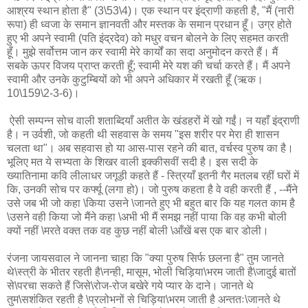
आश्रय स्थान होता है" (3\53\4)। एक स्थान पर इंद्राणी कहती है, "मैं (नारी
रूपा) ही ध्वजा के समान ज्ञानवती और मस्तक के समान प्रधान हूँ। उग्र होते
हुए भी अपने स्वामी (पति इंद्रदेव) को मधुर वचन बोलने के लिए सहमत करती
हूँ। मुझे सर्वोत्तम जान कर स्वामी मेरे कार्यों का सदा अनुमोदन करते हैं। मैं
सबके ऊपर विजय प्राप्त करती हूँ; स्वामी मेरे यश की चर्चा करते हैं। मैं अपने
स्वामी और उनके कुटुम्बियों को भी अपने अधिकार में रखती हूँ (ऋक।
10\159\2-3-6)।
ऐसी सम्पन्न सोच वाली शताब्दियाँ अतीत के खंडहरों में खो गईं। न यहाँ इंद्राणी
है। न उर्वशी, जो कहती थी सहवास के समय "इस शरीर पर मेरा ही शासन
चलता था"। अब सहवास हो या आस-पास रहने की बात, वर्चस्व पुरुष का है।
भूलिए मत ये सभ्यता के शिखर वाली इक्कीसवीं सदी है। इस सदी के
ख्यातिनामा कवि लीलाधर जगूड़ी कहते हैं - स्त्रियाँ इतनी गैर मतलब रहीं घरों में
कि, उनकी सोच पर कर्फ्यू (लगा हो)। जो पुरुष कहता है वे वही करती हैं , --मैंने
उसे जब भी जो कहा \किया उसने \जानते हुए भी बहुत बार कि यह गलत काम है
\उसने वही किया जो मैंने कहा \अभी भी मैं समझ नहीं पाया कि वह कभी बोली
क्यों नहीं \मरते वक्त तक वह कुछ नहीं बोली \आँखें बस एक बार डोली।
रंजना जायसवाल ने जानना चाहा कि "क्या पुरुष सिर्फ छलना है" तुम जानते
थे\स्त्री के भीतर रहती है\नन्ही, मासूम, भोली चिड़िया\भरम जाती है\जादुई बातों
से\परचा सकते हैं जिसे\रोज-रोज बखेरे गये प्यार के दाने। जानते थे
तुम\सशंकित रहती है \प्रलोभनों से चिड़िया\भरम जाती है अन्ततः\जानते थे