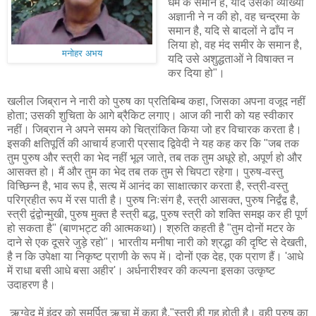
धर्म के समान है, यदि उसकी व्याख्या
अज्ञानी ने न की हो, वह चन्द्रमा के
समान है, यदि से बादलों ने ढाँप न
लिया हो, वह मंद समीर के समान है,
मनोहर अभय
यदि उसे अशुद्धताओं ने विषाक्त न
कर दिया हो"।
खलील जिब्रान ने नारी को पुरुष का प्रतिबिम्ब कहा, जिसका अपना वजूद नहीं
होता; उसकी शुचिता के आगे ब्रैकिट लगाए। आज की नारी को यह स्वीकार
नहीं। जिब्रान ने अपने समय को चित्रांकित किया जो हर विचारक करता है।
इसकी क्षतिपूर्ति की आचार्य हजारी प्रसाद द्विवेदी ने यह कह कर कि "जब तक
तुम पुरुष और स्त्री का भेद नहीं भूल जाते, तब तक तुम अधूरे हो, अपूर्ण हो और
आसक्त हो। मैं और तुम का भेद तब तक तुम से चिपटा रहेगा। पुरुष-वस्तु
विच्छिन्न है, भाव रूप है, सत्य में आनंद का साक्षात्कार करता है, स्त्री-वस्तु
परिग्रहीत रूप में रस पाती है। पुरुष निःसंग है, स्त्री आसक्त, पुरुष निर्द्वंद्व है,
स्त्री द्वंद्वोन्मुखी, पुरुष मुक्त है स्त्री बद्ध, पुरुष स्त्री को शक्ति समझ कर ही पूर्ण
हो सकता है" (बाणभट्ट की आत्मकथा)। श्रुति कहती है "तुम दोनों मटर के
दाने से एक दूसरे जुड़े रहो"। भारतीय मनीषा नारी को श्रद्धा की दृष्टि से देखती,
है न कि उपेक्षा या निकृष्ट प्राणी के रूप में। दोनों एक देह, एक प्राण हैं। 'आधे
में राधा बसी आधे बसा अहीर'। अर्धनारीश्वर की कल्पना इसका उत्कृष्ट
उदाहरण है।
ऋग्वेद में इंद्र को समर्पित ऋचा में कहा है,"स्त्री ही गृह होती है। वही पुरुष का