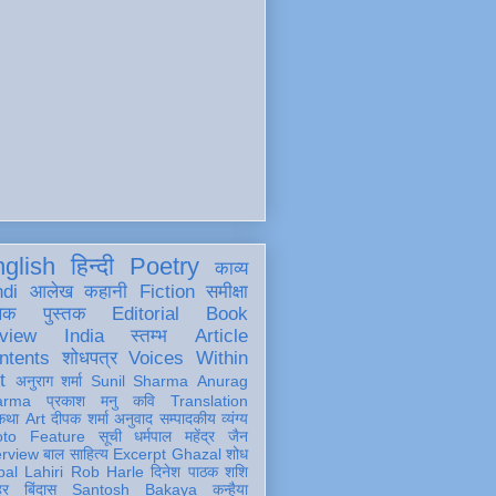
glish
हिन्दी
Poetry
काव्य
ndi
आलेख
कहानी
Fiction
समीक्षा
खक
पुस्तक
Editorial
Book
view
India
स्तम्भ
Article
ntents
शोधपत्र
Voices Within
t
अनुराग शर्मा
Sunil Sharma
Anurag
arma
प्रकाश मनु
कवि
Translation
कथा
Art
दीपक शर्मा
अनुवाद
सम्पादकीय
व्यंग्य
oto Feature
सूची
धर्मपाल महेंद्र जैन
erview
बाल साहित्य
Excerpt
Ghazal
शोध
al Lahiri
Rob Harle
दिनेश पाठक शशि
हर
बिंदास
Santosh Bakaya
कन्हैया