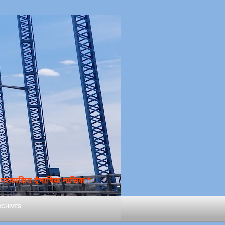
्रकाशित द्वैभाषिक मासिक *
chives