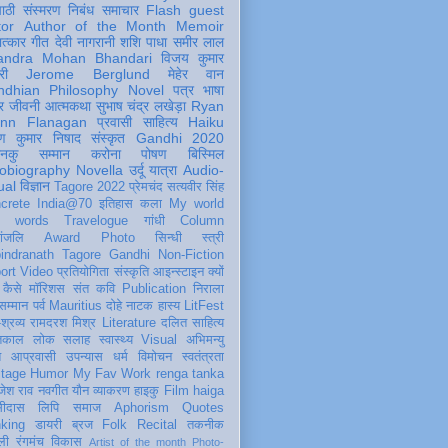
पाठी
संस्मरण
निबंध
समाचार
Flash
guest
tor
Author of the Month
Memoir
ात्कार
गीत
देवी नागरानी
शशि पाधा
समीर लाल
andra Mohan Bhandari
विजय कुमार
री
Jerome Berglund
मेहेर वान
ndhian Philosophy
Novel
पत्र
भाषा
र
जीवनी
आत्मकथा
सुभाष चंद्र लखेड़ा
Ryan
inn Flanagan
प्रवासी
साहित्य
Haiku
ण कुमार निषाद
संस्कृत
Gandhi 2020
ञानकु
सम्मान
करोना
पोषण
बिस्मिल
obiography
Novella
उर्दू
यात्रा
Audio-
ual
विज्ञान
Tagore 2022
प्रेमचंद
सत्यवीर सिंह
crete
India@70
इतिहास
कला
My world
d words
Travelogue
गांधी
Column
धांजलि
Award
Photo
सिन्धी
स्त्री
indranath Tagore
Gandhi
Non-Fiction
ort
Video
प्रतियोगिता
संस्कृति
आइन्स्टाइन
क्यों
कैसे
मॉरिशस
संत कवि
Publication
निराला
 सम्मान
पर्व
Mauritius
दोहे
नाटक
हास्य
LitFest
-श्रव्य
रामदरश मिश्र
Literature
दलित साहित्य
तिकाल
लोक
सलाह
स्वास्थ्य
Visual
अभिमन्यु
त
आप्रवासी
उपन्यास
धर्म
विमोचन
स्वतंत्रता
itage
Humor
My Fav Work
renga tanka
जेश राव
नवगीत
यौन
व्याकरण
हाइकु
Film
haiga
सीदास
लिपि
समाज
Aphorism
Quotes
king
डायरी
ब्रज
Folk
Recital
तकनीक
ली
रंगमंच
विकास
Artist of the month
Photo-