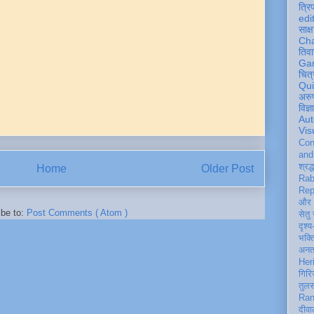
त्रि
edi
साक्ष
Ch
तिवा
Ga
चित्
Qu
अरु
विज्
Aut
Vis
Con
an
श्रद्
Home
Older Post
Rab
Rep
और 
ibe to:
Post Comments ( Atom )
सेतु
दृश्य
भक्
अन
Her
गिरि
तुल
Ran
दीवा