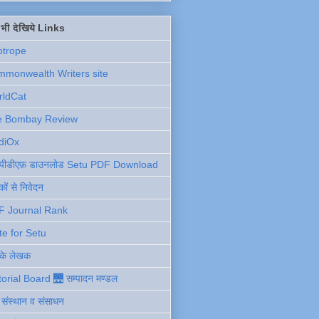
ें भी देखिये Links
otrope
monwealth Writers site
rldCat
e Bombay Review
diOx
ु पीडीएफ़ डाउनलोड Setu PDF Download
ों से निवेदन
F Journal Rank
te for Setu
 के लेखक
torial Board 🌉 सम्पादन मण्डल
ी संस्थान व संसाधन