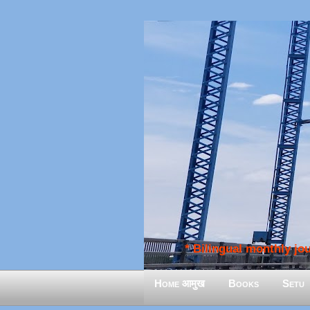
* Bilingual monthly jour
Home आमुख
Books
Setu