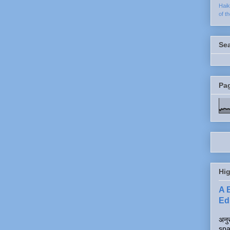
Hai
of t
Se
Pa
Hig
A 
Edi
अनुर
spa