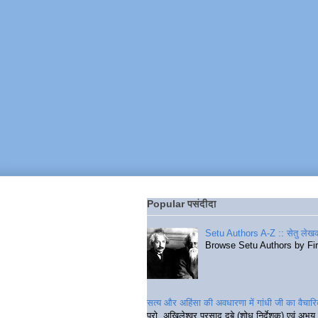
Popular पसंदीदा
Setu Authors A-Z :: सेतु लेखक
Browse Setu Authors by Fi
सत्य और अहिंसा की अवधारणा में गांधी जी का वैचा
प्रो. अखिलेश्वर प्रसाद दुबे (शोध निर्देशक) एवं अभय 