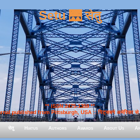
Setu 🌉 सेतु
** ISSN 2475-1359 **
nal published from Pittsburgh, USA :: पिट्सबर्ग अमेरिका से प
सेतु
Hiatus
Authors
Awards
About Us
Ar