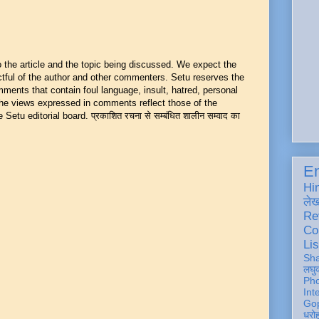
he article and the topic being discussed. We expect the
ful of the author and other commenters. Setu reserves the
mments that contain foul language, insult, hatred, personal
 The views expressed in comments reflect those of the
Setu editorial board. प्रकाशित रचना से सम्बंधित शालीन सम्वाद का
En
Hi
ले
Re
Co
Lis
Sh
लघु
Ph
Int
Gop
धरो