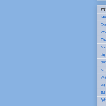
इन्ह
Du
Com
Wo
Th
Me
सेत
लेखक
SJI
Wri
सेतु
Edi
हिंद