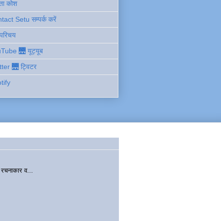
ता कोश
act Setu सम्पर्क करें
 परिचय
Tube 🌉 यूट्यूब
tter 🌉 ट्विटर
tify
चनाकार व...