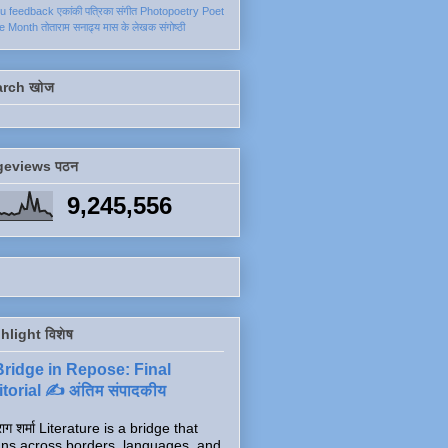
ku
feedback
एकांकी
पत्रिका
संगीत
Photopoetry
Poet
he Month
तोताराम सनाढ्य
मास के लेखक
संगोष्ठी
arch खोज
geviews पठन
9,245,556
hlight विशेष
Bridge in Repose: Final
torial ✍️ अंतिम संपादकीय
ाग शर्मा Literature is a bridge that
ns across borders, languages, and