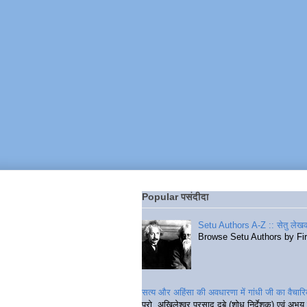
Popular पसंदीदा
Setu Authors A-Z :: सेतु लेखक
Browse Setu Authors by Fi
सत्य और अहिंसा की अवधारणा में गांधी जी का वैचा
प्रो. अखिलेश्वर प्रसाद दुबे (शोध निर्देशक) एवं अभय 