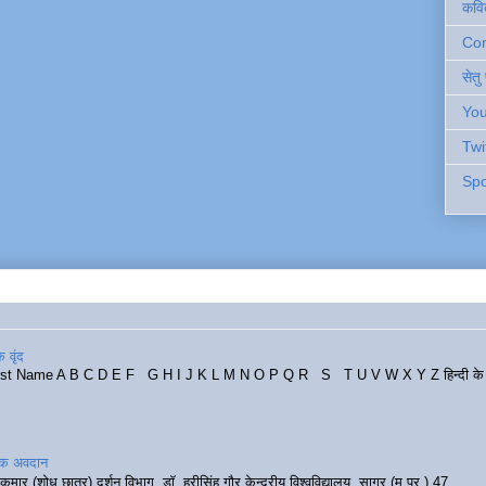
कवि
Cont
सेतु
You
Twi
Spo
 वृंद
rst Name A B C D E F G H I J K L M N O P Q R S T U V W X Y Z हिन्दी के र
रिक अवदान
कुमार (शोध छात्र) दर्शन विभाग, डॉ. हरीसिंह गौर केन्द्रीय विश्वविद्यालय, सागर (म.प्र.) 47...