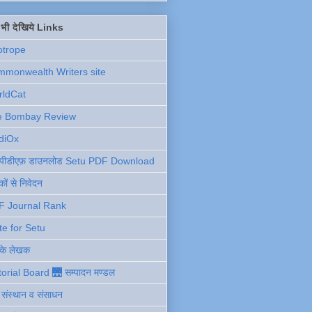
ें भी देखिये Links
otrope
monwealth Writers site
rldCat
e Bombay Review
diOx
ु पीडीएफ़ डाउनलोड Setu PDF Download
ों से निवेदन
F Journal Rank
te for Setu
 के लेखक
torial Board 🌉 सम्पादन मण्डल
ी संस्थान व संसाधन