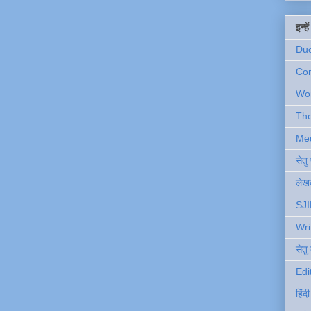
इन्ह
Du
Com
Wo
Th
Me
सेत
लेखक
SJI
Wri
सेतु
Edi
हिंद