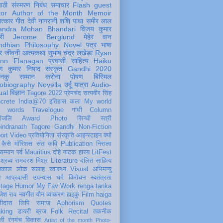
पाठी
संस्मरण
निबंध
समाचार
Flash
guest
tor
Author of the Month
Memoir
ात्कार
गीत
देवी नागरानी
शशि पाधा
समीर लाल
andra Mohan Bhandari
विजय कुमार
री
Jerome Berglund
मेहेर वान
ndhian Philosophy
Novel
पत्र
भाषा
र
जीवनी
आत्मकथा
सुभाष चंद्र लखेड़ा
Ryan
inn Flanagan
प्रवासी
साहित्य
Haiku
ण कुमार निषाद
संस्कृत
Gandhi 2020
ञानकु
सम्मान
करोना
पोषण
बिस्मिल
obiography
Novella
उर्दू
यात्रा
Audio-
ual
विज्ञान
Tagore 2022
प्रेमचंद
सत्यवीर सिंह
crete
India@70
इतिहास
कला
My world
d words
Travelogue
गांधी
Column
धांजलि
Award
Photo
सिन्धी
स्त्री
indranath Tagore
Gandhi
Non-Fiction
ort
Video
प्रतियोगिता
संस्कृति
आइन्स्टाइन
क्यों
कैसे
मॉरिशस
संत कवि
Publication
निराला
 सम्मान
पर्व
Mauritius
दोहे
नाटक
हास्य
LitFest
-श्रव्य
रामदरश मिश्र
Literature
दलित साहित्य
तिकाल
लोक
सलाह
स्वास्थ्य
Visual
अभिमन्यु
त
आप्रवासी
उपन्यास
धर्म
विमोचन
स्वतंत्रता
itage
Humor
My Fav Work
renga tanka
जेश राव
नवगीत
यौन
व्याकरण
हाइकु
Film
haiga
सीदास
लिपि
समाज
Aphorism
Quotes
king
डायरी
ब्रज
Folk
Recital
तकनीक
ली
रंगमंच
विकास
Artist of the month
Photo-