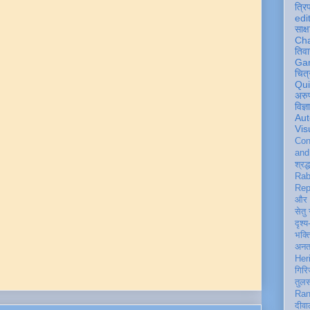
त्रि
edi
साक्ष
Ch
तिवा
Ga
चित्
Qu
अरु
विज्
Aut
Vis
Con
an
श्रद्
Rab
Rep
और 
सेतु
दृश्य
भक्
अन
Her
गिरि
तुल
Ran
दीवा