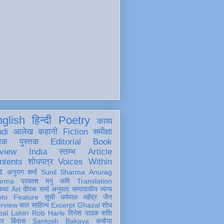
glish
हिन्दी
Poetry
काव्य
ndi
आलेख
कहानी
Fiction
समीक्षा
खक
पुस्तक
Editorial
Book
view
India
स्तम्भ
Article
ntents
शोधपत्र
Voices Within
t
अनुराग शर्मा
Sunil Sharma
Anurag
arma
प्रकाश मनु
कवि
Translation
कथा
Art
दीपक शर्मा
अनुवाद
सम्पादकीय
व्यंग्य
oto Feature
सूची
धर्मपाल महेंद्र जैन
erview
बाल साहित्य
Excerpt
Ghazal
शोध
al Lahiri
Rob Harle
दिनेश पाठक शशि
हर
बिंदास
Santosh Bakaya
कन्हैया