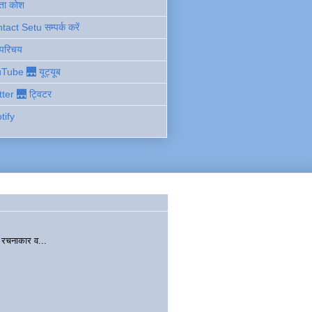
ता कोश
act Setu सम्पर्क करें
 परिचय
Tube 🌉 यूट्यूब
tter 🌉 ट्विटर
tify
चनाकार व...