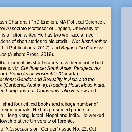
sh Chandra, (PhD English, MA Political Science),
mer Associate Professor of English, University of
, is a fiction writer. He has two well-acclaimed
tions of short stories to his credit –
Not Just Another
(Lifi Publications, 2017), and
Beyond the Canopy
cles
(Authors Press, 2018).
than forty of his short stories have been published
rnals, viz.
Confluence: South Asian Perspectives
on),
South Asian Ensemble (
Canada),
sections: Gender and Sexuality in Asia and the
ic
(Canberra, Australia),
Reading Hour
,
Muse India
,
hen Lamp Journal, Commonwealth Review
and
shed four critical books and a large number of
foreign journals. He has presented papers at
da, Hong Kong, Israel, Nepal and India. He worked
lowship at the University of Toronto.
 of
Intersections
on ‘Gender’ (Issue No. 22, Oct