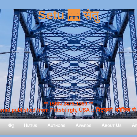
Setu 🌉 सेतु
** ISSN 2475-1359 **
nal published from Pittsburgh, USA :: पिट्सबर्ग अमेरिका से प
सेतु
Hiatus
Authors
Awards
About Us
Ar