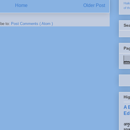
Hai
Home
Older Post
of t
ibe to:
Post Comments ( Atom )
Se
Pa
Hig
A 
Edi
अनुर
spa