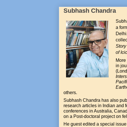
Subhash Chandra
Subha
a for
Delhi
collec
Story
of Ici
More 
in jou
(Lond
Inter
Pacif
Eart
others.
Subhash Chandra has also publi
research articles in Indian and 
conferences in Australia, Cana
on a Post-doctoral project on fel
He guest edited a special issue