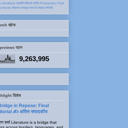
ku
feedback
एकांकी
पत्रिका
संगीत
Photopoetry
Poet
he Month
तोताराम सनाढ्य
मास के लेखक
संगोष्ठी
arch खोज
geviews पठन
9,263,995
hlight विशेष
Bridge in Repose: Final
torial ✍️ अंतिम संपादकीय
ाग शर्मा Literature is a bridge that
ns across borders, languages, and