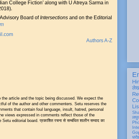
dian College Fiction’ along with U Atreya Sarma in
2018).
 Advisory Board of
Intersections
and on the Editorial
om
il.com
Authors A-Z
En
Hi
ले
Re
he article and the topic being discussed. We expect the
Co
ful of the author and other commenters. Setu reserves the
Lis
mments that contain foul language, insult, hatred, personal
Sh
 The views expressed in comments reflect those of the
लघु
Setu editorial board. प्रकाशित रचना से सम्बंधित शालीन सम्वाद का
Ph
Int
Gop
धरो