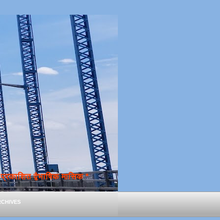
्रकाशित द्वैभाषिक मासिक *
chives