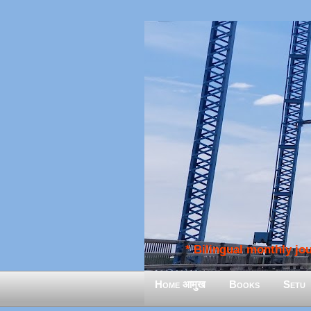
* Bilingual monthly jour
Home आमुख
Books
Setu