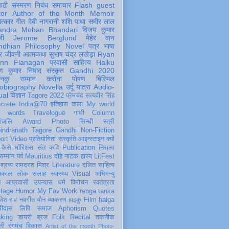
पाठी
संस्मरण
निबंध
समाचार
Flash
guest
tor
Author of the Month
Memoir
ात्कार
गीत
देवी नागरानी
शशि पाधा
समीर लाल
andra Mohan Bhandari
विजय कुमार
री
Jerome Berglund
मेहेर वान
ndhian Philosophy
Novel
पत्र
भाषा
र
जीवनी
आत्मकथा
सुभाष चंद्र लखेड़ा
Ryan
inn Flanagan
प्रवासी
साहित्य
Haiku
ण कुमार निषाद
संस्कृत
Gandhi 2020
ञानकु
सम्मान
करोना
पोषण
बिस्मिल
obiography
Novella
उर्दू
यात्रा
Audio-
ual
विज्ञान
Tagore 2022
प्रेमचंद
सत्यवीर सिंह
crete
India@70
इतिहास
कला
My world
d words
Travelogue
गांधी
Column
धांजलि
Award
Photo
सिन्धी
स्त्री
indranath Tagore
Gandhi
Non-Fiction
ort
Video
प्रतियोगिता
संस्कृति
आइन्स्टाइन
क्यों
कैसे
मॉरिशस
संत कवि
Publication
निराला
 सम्मान
पर्व
Mauritius
दोहे
नाटक
हास्य
LitFest
-श्रव्य
रामदरश मिश्र
Literature
दलित साहित्य
तिकाल
लोक
सलाह
स्वास्थ्य
Visual
अभिमन्यु
त
आप्रवासी
उपन्यास
धर्म
विमोचन
स्वतंत्रता
itage
Humor
My Fav Work
renga tanka
जेश राव
नवगीत
यौन
व्याकरण
हाइकु
Film
haiga
सीदास
लिपि
समाज
Aphorism
Quotes
king
डायरी
ब्रज
Folk
Recital
तकनीक
ली
रंगमंच
विकास
Artist of the month
Photo-