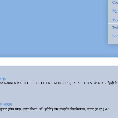
Cont
सेतु
You
Twi
Spo
 वृंद
rst Name A B C D E F G H I J K L M N O P Q R S T U V W X Y Z हिन्दी के र
रिक अवदान
कुमार (शोध छात्र) दर्शन विभाग, डॉ. हरीसिंह गौर केन्द्रीय विश्वविद्यालय, सागर (म.प्र.) 47...