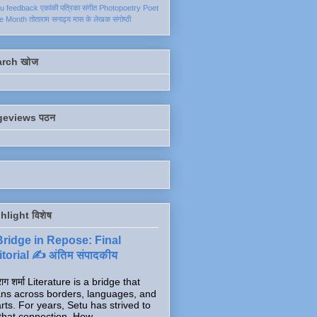
ku
feedback
एकांकी
पत्रिका
संगीत
Photopoetry
Poet
he Month
तोताराम सनाढ्य
मास के लेखक
संगोष्ठी
arch खोज
geviews पठन
hlight विशेष
Bridge in Repose: Final
torial ✍️ अंतिम संपादकीय
ाग शर्मा Literature is a bridge that
ns across borders, languages, and
rts. For years, Setu has strived to
that connection. How...