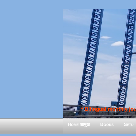
* Bilingual monthly jour
Home आमुख
Books
Setu