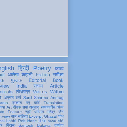
glish
हिन्दी
Poetry
काव्य
ndi
आलेख
कहानी
Fiction
समीक्षा
खक
पुस्तक
Editorial
Book
view
India
स्तम्भ
Article
ntents
शोधपत्र
Voices Within
t
अनुराग शर्मा
Sunil Sharma
Anurag
arma
प्रकाश मनु
कवि
Translation
कथा
Art
दीपक शर्मा
अनुवाद
सम्पादकीय
व्यंग्य
oto Feature
सूची
धर्मपाल महेंद्र जैन
erview
बाल साहित्य
Excerpt
Ghazal
शोध
al Lahiri
Rob Harle
दिनेश पाठक शशि
हर
बिंदास
Santosh Bakaya
कन्हैया