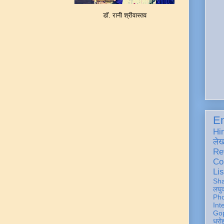
डॉ. रानी श्रीवास्तव
En
Hi
ले
Re
Co
Lis
Sh
लघु
Ph
Int
Gop
धरो