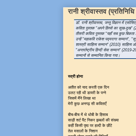
रानी श्रीवास्तव (प्रतिनिध
डॉ. रानी श्रीवास्तव, जन्तु विज्ञान में एसोस
कविता पुस्तक "अपने हिस्से का सुख-दुख" 
तीसरी कविता पुस्तक "यहाँ सब कुछ बिकता है
उन्हें "महाकवि राकेश पद्मरागा सम्मान", "
शास्त्री साहित्य सम्मान" (2010) साहित्य और
"अन्तर्राष्ट्रीय हिन्दी सेवा सम्मान" (2019-
सम्मानों से सम्मानित किया गया।
स्त्री होना
अतीत को याद करती एक दिन
उलट रही थी डायरी के पन्ने
जिसमें मैंने लिखा था
मेरी कुछ अनगढ़ सी कविताएँ
बीच-बीच में थे धोबी के हिसाब
साड़ी शर्ट पैंट निकर झबलों की संख्या
कहीं किसी पृष्ठ पर हल्दी के छींटे
तेल मसालों के निशान