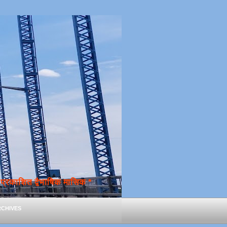
्रकाशित द्वैभाषिक मासिक *
chives