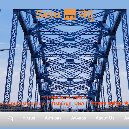
Setu 🌉 सेतु
** ISSN 2475-1359 **
nal published from Pittsburgh, USA :: पिट्सबर्ग अमेरिका से प
सेतु
Hiatus
Authors
Awards
About Us
Ar