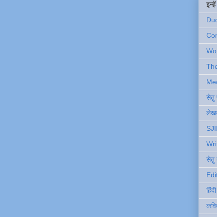
इन्ह
Du
Com
Wo
Th
Me
सेत
लेखक
SJI
Wri
सेतु
Edi
हिंद
कवि