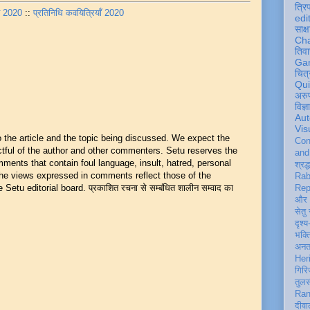
त्रि
ून 2020
::
प्रतिनिधि कवयित्रियाँ 2020
edi
साक्ष
Ch
तिवा
Ga
चित्
Qu
अरु
विज्
Aut
Vis
he article and the topic being discussed. We expect the
Con
ful of the author and other commenters. Setu reserves the
an
mments that contain foul language, insult, hatred, personal
श्रद्
 The views expressed in comments reflect those of the
Rab
Setu editorial board. प्रकाशित रचना से सम्बंधित शालीन सम्वाद का
Rep
और 
सेतु
दृश्य
भक्
अन
Her
गिरि
तुल
Ran
दीवा