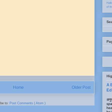
Hai
of t
Se
Pa
Hig
A 
Home
Older Post
Edi
अनुर
ibe to:
Post Comments ( Atom )
spa
hea
be 