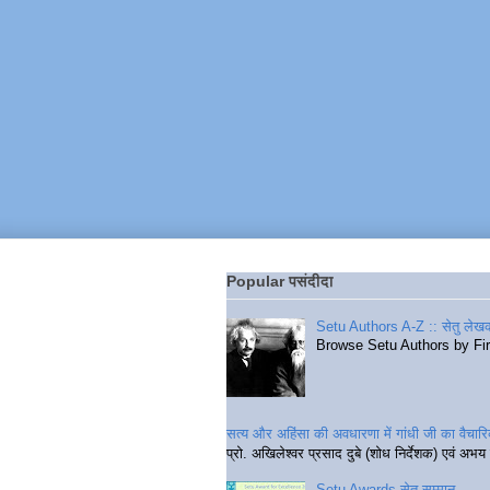
Popular पसंदीदा
Setu Authors A-Z :: सेतु लेखक
Browse Setu Authors by Fi
सत्य और अहिंसा की अवधारणा में गांधी जी का वैचा
प्रो. अखिलेश्वर प्रसाद दुबे (शोध निर्देशक) एवं अभय 
Setu Awards सेतु सम्मान