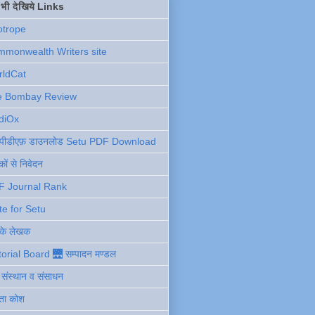
ें भी देखिये Links
otrope
monwealth Writers site
rldCat
e Bombay Review
diOx
ु पीडीएफ़ डाउनलोड Setu PDF Download
ों से निवेदन
F Journal Rank
te for Setu
 के लेखक
torial Board 🌉 सम्पादन मण्डल
ी संस्थान व संसाधन
ता कोश