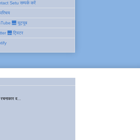
act Setu सम्पर्क करें
 परिचय
Tube 🌉 यूट्यूब
tter 🌉 ट्विटर
tify
चनाकार व...