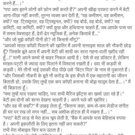
करने हैं...।”
“पपा आप इतने लोगों को फ़ोन क्यों करते हैं?” अपनी खीझ प्रकट करने में बेटी
आगा-पीछा नहीं करती, तुरन्त व्यक्त कर देती है, “यह कमीशन, वह कमीशन,
क्यों? यह ट्रिब्यूनल, वह ट्रिब्यूनल, क्यों? यह बोर्ड, वह बोर्ड, क्यों? यह
कमिटी, वह कमिटी, क्यों? क्यों कुछ और हथियाना चाहते हैं, जब आपके पास घर
में तमाम वेबसाइट हैं, ढेरों-ढेर म्यूजिक हैं, अनेक किताबें हैं..."
“और जो मुझे कॉफ़ी पीनी हो? तो किससे माँगू?”
“आपको मात्र कॉफ़ी पिलाने की ख़ातिर मैं अपनी सत्ताइस साल की नौकरी छोड़
दूँ? जिसके बूते आज मैं अपनी बेटी की शादी का सारा गहना-पाती ख़रीद रही
हूँ...!” पत्नी अपने कमरे से बाहर निकल आयी है। पेशे से वह डॉक्टर है, लेकिन
मरहम-पट्टी से ज़्यादा दवा पिलाने में विश्वास रखती है। दवा भी कड़वी से
कड़वी। मेरे तीनों भाई उसकी पीठ पीछे उसे ‘बिटर पिल’ के नाम से पुकारते हैं।
“और जिसकी नौकरी के बूते नौ करोड़ के इस बँगले में एक महारानी का जीवन
बिताती हो, उसके लिए तुम्हें एक कप कॉफ़ी बनाना भी बोझ मालूम देता है...।” मैं
भी बिफ़रता हूँ।
“ममा तुम्हें याद रखना चाहिए, पपा सभी मैरिज इवेंट्स का ख़र्चा उठा रहे हैं।”
बेटी हम दोनों को शान्त देखना चाहती है। अपने भले की ख़ातिर।
“और वह भी कहाँ?” मैं उखड़ लेता हूँ, “कितना कहा, कम-से-कम लेडीज संगीत
ही घर पर रख लो मगर नहीं... सब अशोक होटल ही में रखना है...।”
“पपा!” बेटी लाड़ से मेरा हाथ चूम लेती है, “बैंक में आपके पास बेहिसाब रुपया
है। अपनी इकलौती के लिए इतना नहीं कर सकते?”
तभी मेरा मोबाइल फिर बज उठता है।