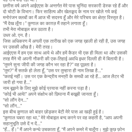
छत्तीस वर्ष अपने आईएएस के अन्तर्गत मेरे पास चुनिंदा सरकारी डेस्क रहे हैं और
दो चोटी के विभाग। फिर साहित्य और खेलकूद के नाम पर खोले गये कई
मनोरंजन क्लबों का मैं आज भी सदस्य हूँ और मेरे परिचय का क्षेत्र विस्तृत है।
“मैं देख लूँगा।” कुणाल का काग़ज़ मैं तहाने लगाता हूँ।
तभी मेरा मोबाइल बज उठता है।
उधर ओ. एन. है।
जिस अधिकरण में अगली एक तारीख को एक जगह ख़ाली हो रही है, उस जगह
पर उसकी आँख है। मेरी तरह।
आईएएस में हम एक साथ आये थे और हमें कैडर भी एक ही मिला था और उसकी
तरह मैंने भी अपनी नौकरी की एक-तिहाई अवधि इधर दिल्ली ही में बितायी है।
“तुमने सुना जीपी की जगह कौन भर रहा है?” वह पूछता है।
“तुम?” मैं सतर्क हो लेता हूँ, “उस पर तुम्हारा ही नाम लिखा है...”
“कतई नहीं। उस पर एक केन्द्रीय मन्त्री के समधी आ रहे हैं... आज लैटर भी
जारी हो गया है...”
नाम बूझने के लिए मुझे कोई प्रयास नहीं करना पड़ा है।
“कोई भी आये!” अपने संक्षोभ को छिपाना मैं बखूबी जानता हूँ।
“सो लौंग देन...”
“सो लौंग...”
इस बीच कुणाल को बाहर छोड़कर बेटी मेरे पास आ खड़ी हुई है।
“कुणाल घबरा रहा था,” मेरे मोबाइल बन्द करने पर वह कहती है, “आप अपनी
सहानुभूति उसे दें न दें...”
“हँ... हँ।” मैं अपने कन्धे उचकाता हूँ, “मैं अपने कमरे में चलूँगा। मुझे कुछ फ़ोन