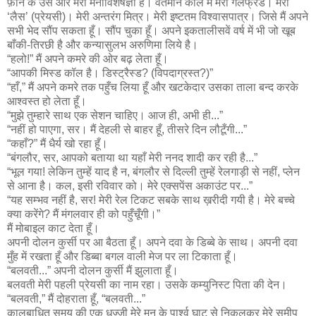
फ़ोन के उस ओर मेरी मनोविशेषज्ञा है। वर्तमान काल में मेरी गर्लफ्रेंड। मेरी
‘लैस’ (प्रेयसी)। मेरी अन्तरंग मित्र। मेरी इष्टतम विश्वासपात्र। जिसे मैं अपने
सभी भेद सौंप सकता हूँ। सौंप चुका हूँ। अपने इकतालीसवें वर्ष में भी जो खूब
बाँकी-तिरछी है और कन्यासुलभ अरुणिमा लिये है।
“हलो!” मैं अपने कमरे की ओर बढ़ लेता हूँ।
“आपकी मिस्ड कॉल है। डिस्ट्रैस्ड? (विपदाग्रस्त?)”
“हाँ,” मैं अपने कमरे तक पहुँच लिया हूँ और खटकेदार उसका ताला बन्द करके
आश्वस्त हो लेता हूँ।
“मुझे तुम्हारे साथ एक सेशन चाहिए। आज ही, अभी ही...”
“नहीं हो पाएगा, सर। मैं देहली से बाहर हूँ, तीसरे दिन लौटूँगी...”
“कहाँ?” मैं धैर्य खो रहा हूँ।
“बंगलौर, सर, आपको बताया था यहाँ मेरी ननद शादी कर रही है...”
“भूल गया! लेकिन तुम्हें याद है न, बंगलौर से दिल्ली तुम्हें रेलगाड़ी से नहीं, प्लेन
से आना है। कल, इसी रविवार को। मेरे एक्सपेंस अकाउंट पर...”
“यह सम्भव नहीं है, सर! मेरी रेल टिकट सबके साथ ख़रीदी गयी है। मेरे बच्चे
क्या करेंगे? मैं मंगलवार ही को पहुँचूँगी।”
मैं मोबाइल काट देता हूँ।
अपनी दोलन कुर्सी पर आ बैठता हूँ। अपने दवा के डिब्बे के साथ। अपनी दवा
मुँह में रखता हूँ और डिब्बा बगल वाली मेज पर ला टिकाता हूँ।
“बलवती...” अपनी दोलन कुर्सी मैं झुलाता हूँ।
बलवती मेरी पहली प्रेयसी का नाम रहा। उसके कम्युनिस्ट पिता की देन।
“बलवती,” मैं दोहराता हूँ, “बलवती...”
कालबाधित समय की एक धज्जी मेरे मन के पार्श्व घाट से निकलकर मेरे समीप