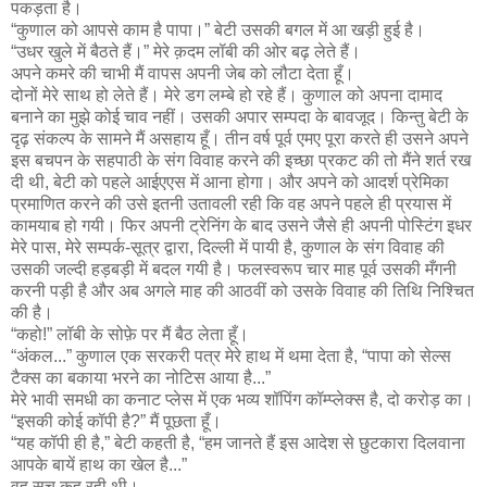
पकड़ता है।
“कुणाल को आपसे काम है पापा।” बेटी उसकी बगल में आ खड़ी हुई है।
“उधर खुले में बैठते हैं।” मेरे क़दम लॉबी की ओर बढ़ लेते हैं।
अपने कमरे की चाभी मैं वापस अपनी जेब को लौटा देता हूँ।
दोनों मेरे साथ हो लेते हैं। मेरे डग लम्बे हो रहे हैं। कुणाल को अपना दामाद
बनाने का मुझे कोई चाव नहीं। उसकी अपार सम्पदा के बावजूद। किन्तु बेटी के
दृढ़ संकल्प के सामने मैं असहाय हूँ। तीन वर्ष पूर्व एमए पूरा करते ही उसने अपने
इस बचपन के सहपाठी के संग विवाह करने की इच्छा प्रकट की तो मैंने शर्त रख
दी थी, बेटी को पहले आईएएस में आना होगा। और अपने को आदर्श प्रेमिका
प्रमाणित करने की उसे इतनी उतावली रही कि वह अपने पहले ही प्रयास में
कामयाब हो गयी। फिर अपनी ट्रेनिंग के बाद उसने जैसे ही अपनी पोस्टिंग इधर
मेरे पास, मेरे सम्पर्क-सूत्र द्वारा, दिल्ली में पायी है, कुणाल के संग विवाह की
उसकी जल्दी हड़बड़ी में बदल गयी है। फलस्वरूप चार माह पूर्व उसकी मँगनी
करनी पड़ी है और अब अगले माह की आठवीं को उसके विवाह की तिथि निश्चित
की है।
“कहो!” लॉबी के सोफ़े पर मैं बैठ लेता हूँ।
“अंकल...” कुणाल एक सरकरी पत्र मेरे हाथ में थमा देता है, “पापा को सेल्स
टैक्स का बकाया भरने का नोटिस आया है...”
मेरे भावी समधी का कनाट प्लेस में एक भव्य शॉपिंग कॉम्प्लेक्स है, दो करोड़ का।
“इसकी कोई कॉपी है?” मैं पूछता हूँ।
“यह कॉपी ही है,” बेटी कहती है, “हम जानते हैं इस आदेश से छुटकारा दिलवाना
आपके बायें हाथ का खेल है...”
वह सच कह रही थी।