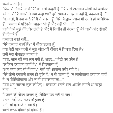
चली आती है।
“फिर से नौकरी करोगे?” बलवती कहती है, “फिर से असमान लोगों की अधीनता
स्वीकारोगे? मार्क्स ने क्या कहा था? हमें समाज समझना नहीं है, बदलना है...”
“बलवती, मैं क्या करूँ?” मैं रो पड़ता हूँ, “मेरे सिद्धान्त आज भी उतने ही अनिश्चित
हैं... समाज में परिवर्तन चाहता भी हूँ और नहीं भी...।”
जाने कैसे मुझे नींद घेर लेती है और मैं निर्जीव ही देखता हूँ, मेरे चारों ओर दीवारें
ही दीवारें हैं!
दरवाज़ा कोई नहीं...
“मेरे दरवाज़े कहाँ हैं?” मैं चीख़ उठता हूँ।
क्या बेटी और पत्नी ने मुझे जीते-जी दीवार में चिनवा दिया है?
तभी मेरा मोबाइल बजता है।
“पपा, खाने की मेज लग गयी है, आइए...” बेटी का फ़ोन है।
“लेकिन दरवाज़ा कहाँ है?” मैं चिल्लाता हूँ।
“आप क्या कह रहे हैं,पपा?” बेटी की आवाज़ काँप रही है।
“मेरे तीनों दरवाज़े ग़ायब हो चुके हैं,” मैं रो पड़ता हूँ, “न लॉबीवाला दरवाज़ा यहाँ
है, न पोर्टिकोवाला और न ही बाथरूमवाला...”
“पपा आप चलना शुरू कीजिए। दरवाज़ा अपने आप आपके सामने आ खड़ा
होगा...।”
मैं उठने की चेष्टा करता हूँ, लेकिन उठ नहीं पा रहा।
अपने गिर्द फिर नज़र दौड़ाता हूँ।
अभी भी दरवाज़े ग़ायब हैं।
चारों तरफ़ दीवारें ही दीवारें हैं।