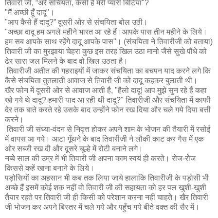
तिवारी जी, “अरे संचियता, कैसी है मेरी प्यारी बिटिया"?
"मैं अच्छी हूँ दादू"।
"आप कैसे हैं दादू?” दूसरी ओर से संचयिता बोल उठी।
"अच्छा दादू हम अगले महीने भारत आ रहे हैं।आपके पास तीन महीने के लिये।
हम सब आपके साथ रहेंगे दादू आपके पास"। (संचयिता ने तिवारीजी को बताया)
तिवारी जी का मुरझाया चेहरा कुछ इस तरह खिल उठा मानो जैसे सुखे पौधे को
ढेर सारा जल मिलने के बाद वो खिल उठता है।
तिवारीजी अतीत की गहराइयों में जाकर संचयिता का बचपन याद करने लगे कि
कैसे संचयिता तुतलाती आवाज से तिवारी जी को दादू कहकर बुलाती थी।
खैर फोन में दूसरी ओर से आवाज आती है, "हैलो दादू! आप मुझे सुन रहे हैं कहा
खो गये थे दादू? हमारी याद आ रही थी दादू?" तिवारीजी और संचयिता में काफी
देर तक बाते करते रहे उसके बाद उन्होंने फोन रख दिया और चले गये दिया बत्ती
करने।
तिवारी जी संध्या-वंदन से निवृत्त होकर अपने शाम के भोजन की तैयारी में रसोई
में वापस आ गये। आटा गूँथने के बाद तिवारीजी ने लौकी काट कर गैस में एक
ओर सब्जी रख दी और दूसरे चूल्हे में रोटी बनाने लगे।
नब्बे साल की उम्र में भी तिवारी जी अपना काम स्वयं ही करते। रोज-रोज
किससे कहें खाना बनाने के लिये।
पड़ोसियों का अहसान भी कब तक लिया जाये हालाकि तिवारीजी के पड़ोसी भी
अच्छे हैं इसमें कोई शक नहीं वो तिवारी जी की सहायता को हर पल खुशी-खुशी
तैयार रहते पर तिवारी जी ही किसी को परेशान करना नहीं चाहते। खैर तिवारी
जी भोजन कर अपने बिस्तर में चले गये और पहुँच गये बीते वक्त की सैर में।