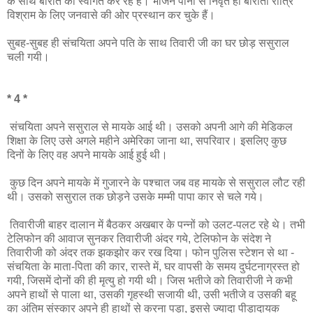
के साथ बारात का स्वागत कर रहे हैं। भोजन पानी से निवृत हो बाराती रात्रि
विश्राम के लिए जनवासे की ओर प्रस्थान कर चुके हैं।
सुबह-सुबह ही संचयिता अपने पति के साथ तिवारी जी का घर छोड़ ससुराल
चली गयी।
* 4 *
संचयिता अपने ससुराल से मायके आई थी। उसको अपनी आगे की मेडिकल
शिक्षा के लिए उसे अगले महीने अमेरिका जाना था, सपरिवार। इसलिए कुछ
दिनों के लिए वह अपने मायके आई हुई थी।
कुछ दिन अपने मायके में गुजारने के पश्चात जब वह मायके से ससुराल लौट रही
थी। उसको ससुराल तक छोड़ने उसके मम्मी पापा कार से चले गये।
तिवारीजी बाहर दालान में बैठकर अखबार के पन्नों को उलट-पलट रहे थे। तभी
टेलिफोन की आवाज सुनकर तिवारीजी अंदर गये, टेलिफोन के संदेश ने
तिवारीजी को अंदर तक झकझोर कर रख दिया। फोन पुलिस स्टेशन से था -
संचयिता के माता-पिता की कार, रास्ते में, घर वापसी के समय दुर्घटनाग्रस्त हो
गयी, जिसमें दोनों की ही मृत्यु हो गयी थी। जिस भतीजे को तिवारीजी ने कभी
अपने हाथों से पाला था, उसकी गृहस्थी सजायी थी, उसी भतीजे व उसकी बहू
का अंतिम संस्कार अपने ही हाथों से करना पड़ा, इससे ज्यादा पीड़ादायक