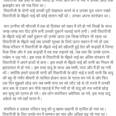
तिवारीजी अब उम्र से कहीँ ज्यादा ही नजर आने लगे थे गमों ने उनकों अंदर तक
झकझोर कर जो रख दिया था।
तिवारीजी के दोनों भाई उनकी पूरी देखभाल करते थे व उनका पूरा ध्यान रखते
तिवारीजी के मँझले भाई की कोई संतान नहीं थी। उनका अपना कारोबार था।
सन उन्नीस सौ चौरासी में एक-दो दिसंबर को शहर में दंगे हो गये सिखों के साथ
जगह-जगह मार पीट होने लगी उनकी दुकानें जलाई जाने लगी। तभी तिवारीजी
के मँझले भाई की जहाँ दुकान थी उनके ऊपर एक सिख परिवार भी रहता था
तिवारीजी के मँझले भाई जब उनकी सुरक्षा के लिये ऊपर मकान में गये तो उस
सिख परिवार ने तिवारीजी के मँझले भाई को खौलती हुई तेल की कड़ाही में जिन्दा
फेंक दिया और वे उस कड़ाही में तब तक तड़पते रहे, जब तक कि उनके प्राण-
पखेरू न उड़ गये। इस तरह से तिवारीजी के मँझले भाई का अंतिम संस्कार भी
तिवारीजी ने अपने हाथों से करा। इस सदमे से मँझले भाई की पत्नी का निधन भी
हृदयाघात से हो गया। इस तरह दादू के साथ अब मम्मी, पापा और मैं ही रह गयी
थी। क्योंकि हमारे दादाजी यानी की तिवारीजी के छोटे भाई व दादी यानी कि दादू
की बहू भी गंभीर बीमारी से ग्रसित होकर काल के ग्रास बन गये थे और फिर
एक दिन मुझको छोड़ कर जब मम्मी पापा घर को लौट रहे थे तो रास्ते में उनकी
कार बस से टकरा कर नीचे गहराई में गिर गयी वो भी दादू को राम भरोसे छोड़
कर मृत्यु को प्राप्त हो गये। हम लोग सपरिवार अमेरिका आ गये, इस तरह दादू
अकेले रह गये वहाँ भारत में।
संचयिता व उसका परिवार दादू की दुःखमय कहानी से द्रवित हो गया था।
तिवारीजी के लिए उनके मन में सम्मान का भाव और अधिक बढ़ जो गया था।