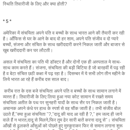
स्थिति तिवारीजी के लिए और क्या होती?
* 5 *
अमेरिका में संचयिता अपने पति व बच्चों के साथ भारत आने की तैयारी कर रही
है। आँफिस से घर के आने के बाद वो हर शाम, अपने पति संजीव व दो प्यारे
बच्चों, संजना और संचित के साथ खरीददारी करने निकल जाती और बाजार से
खुब खरीददारी कर घर लौटती।
असल में संचयिता का पति भी डॉक्टर है और दोनों एक ही अस्पताल मे साथ-
साथ काम करते हैं। संजना, संचयिता की बड़ी बिटिया है जो बारहवीं में पढ़ रही
है व बेटा संचित छठी कक्षा में पढ़ रहा है। दिसम्बर में ये सभी लोग तीन महीने के
लिये भारत आ रहे हैं करीब दस साल बाद।
करीब रात के दस बजे संचयिता अपने पति व बच्चों के साथ सामान लगाने में
व्यस्त हैं। तिवारीजी के लिए लिया हुआ नया कोट सामान में रखते समय
संचयिता अतीत के पथ पर सुनहरी यादों के साथ सैर पर निकल जाती है।
अचानक अपने कंधे पर हाथ के स्पर्श से वह चौंक जाती है। तभी संजीव बोल
उठते हैं,"क्या हुआ संचयिता "?,"दादू की याद आ रही है ?," हम जल्द ही जाने
वाले हैं न भारत,दादू से मिलने,फिर तुम ढेर सारी बातें करना दादू से"। संचयिता
आँखों से ढुलकते आँसुओं को पोछते हुए मुस्कुराकर फिर से समान लगाना शुरू