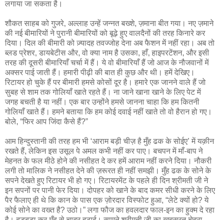
लगाया जा सकता है।
शौकत साहब को गुजरे, अल्लाह उन्हें जन्नत बख्शे, ज़माना बीत गया। नए ज़माने
की नई बीमारियों ने पुरानी बीमारियों को बूढ़े हुए वालदैनों की तरह किनारे कर
दिया। दिल की बीमारी को ज़्यादह तवज्जोह देना अब फैशन में नहीं रहा। अब तो
ब्लड प्रेशर, डायबेटीस और, वो क्या नाम है उसका, हाँ, हाइपरटेंशन, और इसी
तरह की दूसरी बीमारियाँ चर्चा में हैं। ये वो बीमारियाँ हैं जो आज के नौजवानों में
अक्सर पाई जाती हैं। हमारी पीढ़ी की बात ही कुछ और थी। हमें देखिए।
रिटायर हो चुके हैं पर बीमारी हमसे कोसों दूर है। हमारे एक जानने वाले हैं जो
सुबह से शाम तक गोलियाँ खाते रहते हैं। ना जाने खाना खाने के लिए पेट में
जगह बचती है या नहीं। एक बार उन्होंने हमसे जानना चाहा कि हम कितनी
गोलियाँ खाते हैं। हमने बताया कि हम कोई दवाई नहीं खाते तो वो हैरान हो गए।
बोले, “फिर आप जिंदा कैसे हैं?”
आम हिन्दुस्तानी की तरह हम भी ‘आराम बड़ी चीज़ है मुँह ढक के सोईए’ में यक़ीन
रखते हैं, लेकिन इस उसूल पे अमल कभी नहीं कर पाए। बचपन में माँ-बाप ने
मेहनत के फल मीठे होने की नसीहत दे कर हमें आराम नहीं करने दिया। नौकरी
लगी तो मालिक ने नसीहत देने की ज़रूरत ही नहीं समझी। मुँह ढक के सोने के
सपने देखते हुए रिटायर भी हो गए। रिटायरमेंट के पहले ही दिन श्रीमती जी ने
इन सपनों पर पानी फेर दिया। दोपहर को खाने के बाद कमर सीधी करने के लिए
पैर फैलाए ही थे कि कान के पास एक ज़ोरदार विस्फोट हुआ, “लेटे क्यों हो? ये
कोई सोने का वख्त है? उठो।” लगा फौज का हवलदार फाल-इन का हुक्म दे रहा
है। हड़बड़ा कर मुँह से चादर हटाई। सामने श्रीमती जी का खूबसूरत चेहरा