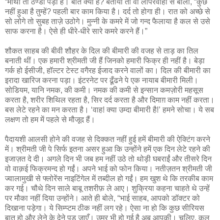
“माथा तो ठण्डा पड़ा है। बात क्या है? बताया तो वो लापरवाही से बोलीं, “कुछ
नहीं हुआ है तुम्हें? पहली बार काम किया है। दर्द तो होगा ही। रात को अच्छे से
सो लोगे तो सुबह ताज़े उठोगे। मुन्नी के कमरे में जो गन्द फैलाया है कल से उसे
साफ करना है। ऐसे ही धीरे-धीरे सारे कमरे करने हैं।”
शौकत साहब की बीवी शौहर के दिल की बीमारी की वजह से ताड़ का तिल
बनाती थीं। एक हमारी श्रीमती जी हैं जिनको हमारी फिक्र ही नहीं है। बेड़ा
गर्क हो ईसीजी, हॉल्टर टेस्ट वगैरह ईजाद करने वालों का। दिल की बीमारी का
इरादा खारिज करना पड़ा। इंटरनेट पर ढूँढने पे एक नायाब बीमारी मिली।
सोडियम, यानि नमक, की कमी। नमक की कमी से इन्सान कमज़ोरी महसूस
करता है, शरीर शिथिल रहता है, सिर दर्द करता है और दिमाग़ काम नहीं करता।
बस लेटे रहने का मन करता है। ‘वाह! क्या उम्दा बीमारी है!’ हमने सोचा। ये सब
लक्षण तो हम में पहले से मौजूद हैं।
पैदायशी आलसी होने की वजह से दिक्कत नहीं हुई हमें बीमारी की ऐक्टिंग करने
में। श्रीमती जी पे सिर्फ इतना असर हुआ कि उन्होंने हमें एक दिन लेटे रहने की
इजाज़त दे दी। अगले दिन भी जब हम नहीं उठे तो थोड़ी घबराईं और तीसरे दिन
वो वाक़ई फिक्रमन्द हो गईं। अपने भाई को फोन किया। नतीज़तन श्रीमती जी
ज्वालामुखी से फ्लोरेंस नाइटिंगेल में तब्दील हो गईं। हम खुश थे कि तरकीब काम
कर गई। चौथे दिन साले बाबू तशरीफ़ ले आए। शुक्रिया कहना चाहते थे उन्हें
पर मौका नहीं दिया उन्होंने। आते ही बोले, “भाई साहब, आपको डॉक्टर को
दिखाना पड़ेगा। ये सिम्प्टम ठीक नहीं लग रहे। ऐसा ना हो कि कुछ सीरियस
बात हो और लेने के देने पड़ जाएँ। उम्र भी हो गई है अब आपकी। चलिए, कल