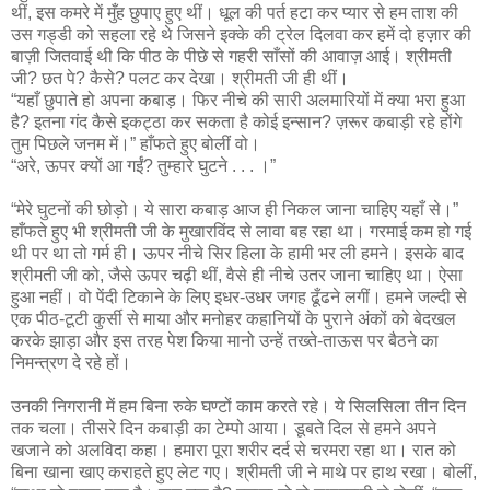
थीं, इस कमरे में मुँह छुपाए हुए थीं। धूल की पर्त हटा कर प्यार से हम ताश की
उस गड्डी को सहला रहे थे जिसने इक्के की ट्रेल दिलवा कर हमें दो हज़ार की
बाज़ी जितवाई थी कि पीठ के पीछे से गहरी साँसों की आवाज़ आई। श्रीमती
जी? छत पे? कैसे? पलट कर देखा। श्रीमती जी ही थीं।
“यहाँ छुपाते हो अपना कबाड़। फिर नीचे की सारी अलमारियों में क्या भरा हुआ
है? इतना गंद कैसे इकट्ठा कर सकता है कोई इन्सान? ज़रूर कबाड़ी रहे होंगे
तुम पिछले जनम में।” हाँफते हुए बोलीं वो।
“अरे, ऊपर क्यों आ गईं? तुम्हारे घुटने . . . ।”
“मेरे घुटनों की छोड़ो। ये सारा कबाड़ आज ही निकल जाना चाहिए यहाँ से।”
हाँफते हुए भी श्रीमती जी के मुखारविंद से लावा बह रहा था। गरमाई कम हो गई
थी पर था तो गर्म ही। ऊपर नीचे सिर हिला के हामी भर ली हमने। इसके बाद
श्रीमती जी को, जैसे ऊपर चढ़ी थीं, वैसे ही नीचे उतर जाना चाहिए था। ऐसा
हुआ नहीं। वो पेंदी टिकाने के लिए इधर-उधर जगह ढूँढने लगीं। हमने जल्दी से
एक पीठ-टूटी कुर्सी से माया और मनोहर कहानियों के पुराने अंकों को बेदखल
करके झाड़ा और इस तरह पेश किया मानो उन्हें तख्ते-ताऊस पर बैठने का
निमन्त्रण दे रहे हों।
उनकी निगरानी में हम बिना रुके घण्टों काम करते रहे। ये सिलसिला तीन दिन
तक चला। तीसरे दिन कबाड़ी का टेम्पो आया। डूबते दिल से हमने अपने
खजाने को अलविदा कहा। हमारा पूरा शरीर दर्द से चरमरा रहा था। रात को
बिना खाना खाए कराहते हुए लेट गए। श्रीमती जी ने माथे पर हाथ रखा। बोलीं,