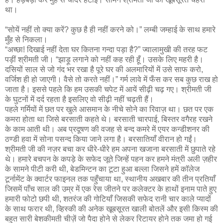
था।
“सोयें नहीं तो क्या करें? कुछ है ही नहीं करने को।” लम्बी जम्हाई के साथ हमारे
मुँह से निकला।
“अच्छा! दिखाई नहीं देता घर कितना गन्दा पड़ा है?” ज्वालामुखी की तरह फट
पड़ीं श्रीमती जी। “झाड़ू लगाने को नहीं कह रही हूँ। उसके लिए महरी है।
दसियों साल से जो गंद भर रखा है पूरे घर की अलमारियों में उसे साफ करो,
वर्जिश ही हो जाएगी। वैसे तो करते नहीं।” गर्म लावे में फँस कर सब कुछ राख हो
जाता है। इससे पहले कि हम उसकी चपेट में आयें सीढ़ी चढ़ गए। श्रीमती जी
के घुटनों में दर्द रहता है इसलिए वो सीढ़ी नहीं चढ़ती हैं।
पहले गर्मियों में छत पर खुले आसमान के नीचे सोने का रिवाज़ था। छत पर एक
कमरा होता था जिसे बरसाती कहते थे। बरसाती चारपाई, बिस्तर वगैरह रखने
के काम आती थी। अब प्रदूषण की वजह से बन्द कमरे में एयर कन्डीशनर की
ठण्डी हवा में सोना पसन्द किया जाने लगा है। बरसातियाँ वीरान हो गईं।
श्रीमती जी की नज़र बचा कर धीरे-धीरे हम अपना खजाना बरसाती में छुपाते रहे
थे। हमारे बचपन के कपड़े के सफेद जूते जिन्हें पहन कर हमने मंत्री अली ज़हीर
के सामने पीटी करी थी, बेडमिन्टन का टूटा हुआ बल्ला जिसने हमें कॉलेज
टूर्नामेंट के क्वार्टर फाइनल तक पहुँचाया था, स्थानीय अखबार की तीन प्रतियाँ
जिसमें पाँच साल की उम्र में एक रेस जीतने पर कलेक्टर के हाथों इनाम पाते हुए
हमारी फोटो छपी थी, शतरंज की गोटियाँ जिसकी सफेद रानी चार काले प्यादों
के साथ फरार थी, व्हिस्की की अनेक खूबसूरत खाली बोतलें और इसी किस्म की
बहुत सारी बेशकीमती चीज़ें जो पैदा होने से लेकर रिटायर होने तक जमा हो गई