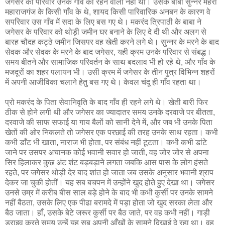
जगेसर का परिवार उनके गाँव का रहने वाला नहीं था। उसके बाबा सुन्नर महरा
महाराजगंज के किसी गाँव के थे, शायद किसी पारिवारिक अनबन के कारण वे
सपरिवार उस गाँव में सदा के लिए बस गए थे। मकरंद त्रिपाठी के बाबा ने
जगेसर के परिवार को थोड़ी जमीन घर बनाने के लिए दे दी थी और अलग से
बारह चौदह कट्ठे जमीन जिसपर वह खेती करने लगे थे। सुन्नर के मरने के बाद
सेवक और सेवक के मरने के बाद जगेसर, यही क्रम उनके परिवार से संबद्ध।
समय बीतने और सामाजिक परिवर्तन के साथ बदलाव भी हो रहे थे, और गाँव के
मजदूरों का शहर पलायन भी। उसी क्रम में जगेसर के तीन पुत्र विभिन्न शहरों
में अपनी आजीविका चलाने हेतु बस गए थे। केवल चंदू ही गाँव रहता था।
प्रो मकरंद के पिता सेवानिवृति के बाद गाँव ही रहने लगे थे। खेती बारी फिर
ठीक से होने लगी थी और जगेसर का ज्यादातर समय उनके दरवाजे पर बीतता,
दरवाजे की साफ सफाई या गाय बैलों को सानी देने में, और जब भी उनके पिता
खेतों की ओर निकलते तो जगेसर एक परछाई की तरह उनके साथ रहता। कभी
कभी डाँट भी खाता, नाराज भी होता, पर संबंध नहीं टूटता। कभी कभी डांटे
जाने पर उसपर अचानक कोई भवानी सवार हो जाती, वह जोर जोर से अपना
सिर हिलाकर कुछ अंट शंट बड़बड़ाने लगता जबकि आस पास के लोग हंसते
रहते, पर जगेसर थोड़ी देर बाद शांत हो जाता जब उसके अनुसार भवानी श्राप
देकर जा चुकी होतीं। यह सब बचपन में उन्होंने खुद होते हुए देखा था। जगेसर
उनसे उम्र में करीब बीस साल बड़े होने के बाद भी कभी कुर्सी पर उनके सामने
नहीं बैठता, उसके लिए एक पीढा बरामदे में पड़ा होता जो खुद सरका लेता और
बैठ जाता। हाँ, उसके बेटे जरूर कुर्सी पर बैठ जाते, पर वह कभी नहीं। गाड़ी
ड्राइव करते समय उन्हें यह सब अपनी आँखों के सामने दिखाई दे रहा था। वह