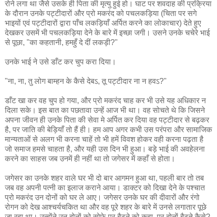
रोने लगा था जैसे उसके ही पिता की मृत्यु हुई हो। घाट पर शवदाह की प्रक्रिया
के दौरान उनके पट्टीदारों और प्रो मकरंद को पचलकड़िया (चिता पर सगे
भाइयों एवं पट्टीदारों द्वारा पाँच लकड़ियाँ अर्पित करने का लोकाचार) देते हुए
देखकर उसमें भी पचलकड़िया देने के बारे में इच्छा जगी। उसने उनके चचेरे भाई
से पूछा, "का कहतानी, हमहुँ दे दीं लकड़ी?"
उनके भाई ने उसे डाँट कर चुप करा दिया।
"ना, ना, तु लोग बाम्हन के कैसे देबऽ, तू पट्टीदार ना न हवऽ?"
डाँट खा कर वह चुप हो गया, और प्रो मकरंद चाह कर भी उसे यह अधिकार न
दिला सके। इस बात का पछतावा उन्हें आज भी था। वह सोचते थे कि जिसने
अपना जीवन ही उनके पिता की सेवा मे अर्पित कर दिया वह पट्टीदार से बढ़कर
है, पर जाति की बेड़ियाँ तो हैं ही। हम आप अगर कभी उस परंपरा और सामाजिक
मान्यताओं से अलग भी करना चाहें तो भी हमें विवश होकर वही करना पढ़ता है
जो समाज हमसे चाहता है, और यही उस दिन भी हुआ। बड़े भाई की अवहेलना
करने का साहस जब उनमें ही नहीं था तो जगेसर में कहाँ से होता।
जगेसर का उनके शहर वाले घर भी दो बार आगमन हुआ था, पहली बार तो तब
जब वह अपनी पत्नी का इलाज कराने आया। डाक्टर को दिखा देने के पश्चात
प्रो मकरंद उन दोनों को घर ले आए। जगेसर उनके घर की दीवारों और रंगो
रोगन को देख आश्चर्यचकित था और वह पूरे शहर के बारे में उनसे लगातार पूछे
जा रहा था। उन्होंने उन दोनों को सोफे पर बैठने को कहा, पर दोनों बैठते कैसे?