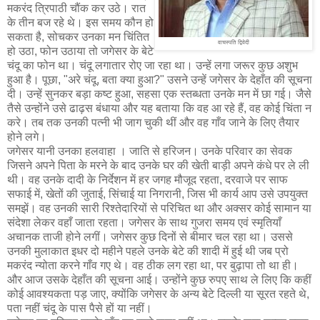
मकरंद त्रिपाठी चौंक कर उठे। रात
के तीन बज रहे थे। इस समय कौन हो
सकता है, सोचकर उनका मन चिंतित
वाचस्पति द्विवेदी
हो उठा, फोन उठाया तो जगेसर के बेटे
चंदू का फोन था। चंदू लगातार रोए जा रहा था। उन्हें लगा जरूर कुछ अशुभ
हुआ है। पूछा, "अरे चंदू, बता क्या हुआ?" उसने उन्हें जगेसर के देहाँत की सूचना
दी। उन्हें सुनकर बड़ा कष्ट हुआ, सहसा एक स्तब्धता उनके मन में छा गई। जैसे
तैसे उन्होंने उसे ढाढ़स बंधाया और यह बताया कि वह आ रहे हैं, वह कोई चिंता न
करे। तब तक उनकी पत्नी भी जाग चुकी थीं और वह गाँव जाने के लिए तैयार
होने लगे।
जगेसर यानी उनका हलवाहा । जाति से हरिजन। उनके परिवार का सेवक
जिसने अपने पिता के मरने के बाद उनके घर की खेती बाड़ी अपने कंधे पर ले ली
थी। वह उनके दादी के निर्देशन में हर जगह मौजूद रहता, दरवाजे पर साफ
सफाई में, खेतों की जुताई, सिंचाई या निगरानी, जिस भी कार्य आप उसे उपयुक्त
समझें। वह उनकी सारी रिश्तेदारियों से परिचित था और अक्सर कोई सामान या
संदेशा लेकर वहाँ जाता रहता। जगेसर के साथ गुजरा समय एवं स्मृतियाँ
अचानक ताजी होने लगीं। जगेसर कुछ दिनों से बीमार चल रहा था। उससे
उनकी मुलाकात इधर दो महीने पहले उनके बेटे की शादी में हुई थी जब प्रो
मकरंद न्योता करने गाँव गए थे। वह ठीक लग रहा था, पर बुढ़ापा तो था ही।
और आज उसके देहाँत की सूचना आई। उन्होंने कुछ रुपए साथ ले लिए कि कहीं
कोई आवश्यकता पड़ जाए, क्योंकि जगेसर के अन्य बेटे दिल्ली या सूरत रहते थे,
पता नहीं चंदू के पास पैसे हों या नहीं।