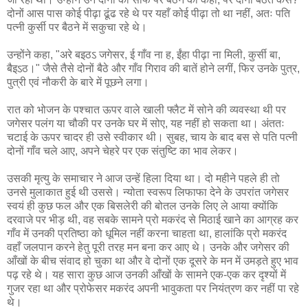
दोनों आस पास कोई पीढ़ा ढूंढ रहे थे पर यहाँ कोई पीढ़ा तो था नहीं, अतः पति
पत्नी कुर्सी पर बैठने में सकुचा रहे थे।
उन्होंने कहा, "अरे बइठऽ जगेसर, ई गाँव ना ह, ईंहा पीढ़ा ना मिली, कुर्सी बा,
बैइऽठ।" जैसे तैसे दोनों बैठे और गाँव गिराव की बातें होने लगीं, फिर उनके पुत्र,
पुत्री एवं नौकरी के बारे में पूछने लगा।
रात को भोजन के पश्चात ऊपर वाले खाली फ्लैट में सोने की व्यवस्था थी पर
जगेसर पलंग या चौकी पर उनके घर में सोए, यह नहीं हो सकता था। अंततः
चटाई के ऊपर चादर ही उसे स्वीकार थी। सुबह, चाय के बाद बस से पति पत्नी
दोनों गाँव चले आए, अपने चेहरे पर एक संतुष्टि का भाव लेकर।
उसकी मृत्यु के समाचार ने आज उन्हें हिला दिया था। दो महीने पहले ही तो
उनसे मुलाकात हुई थी उससे। न्योता स्वरूप लिफाफा देने के उपरांत जगेसर
स्वयं ही कुछ फल और एक बिसलेरी की बोतल उनके लिए ले आया क्योंकि
दरवाजे पर भीड़ थी, वह सबके सामने प्रो मकरंद से मिठाई खाने का आग्रह कर
गाँव में उनकी प्रतिष्ठा को धूमिल नहीं करना चाहता था, हालांकि प्रो मकरंद
वहाँ जलपान करने हेतु पूरी तरह मन बना कर आए थे। उनके और जगेसर की
आँखों के बीच संवाद हो चुका था और वे दोनों एक दूसरे के मन में उमड़ते हुए भाव
पढ़ रहे थे। यह सारा कुछ आज उनकी आँखों के सामने एक-एक कर दृश्यों में
गुजर रहा था और प्रोफेसर मकरंद अपनी भावुकता पर नियंत्रण कर नहीं पा रहे
थे।