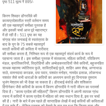
पृष्ठ 511 मूल्य ₹ 895/-
किरण शिवहर डोंगरदिवे की
काव्यप्रदेशातील स्त्री वर्तमान समय
की एक महत्वपूर्ण समीक्षा पुस्तक है
और इसकी चर्चा आज पूरे महाराष्ट्र
में हो रही है। 511 पृष्ठ का यह
संग्रह संत जनाबाई से स्वतंत्रता के
बाद के युग के 75 सबसे महत्वपूर्ण
मराठी कवियों की कविता में नारीवाद
की समीक्षा करता है, निश्चित रूप से एक महत्वपूर्ण संदर्भ कार्य के रूप में
पहचाना जाता है। इस समीक्षा पुस्तक में संतकाव्य, महिला कवियों, रविकिरण
मंडल, क्रांतिकारियों, विद्रोहियों और अम्बेडकरवादियों जैसे कवियों, बहुजनहित
साधक महात्मा ज्योतिराव फुले, सावित्रीबाई फुले, शाहिर अमर शेख, अन्नाभाऊ
साठे, वामनदादा करडक, दया पवार, यशवंत मनोहर, नामदेव ढसाळ, लोकनाथ
यशवंत जैसे सभी धाराओं के कवियों का अध्ययन करते हुए विनायक तुमराम
भुजंग मेश्राम को भी देखा जा सकता है। हीराबाई बंसोडे और शशिकांत
हिंगोनेकर जैसे कवियों के काव्य में किरण डोंगरदीवे ने नारी जीवन का परामर्श
दिया है। "काव्य प्रदेश की महिलाएँ" किरण डोंगरदीवे ने अपनी व्यापक ग्रंथ
रचना में कवियों ने काव्य प्रदेश में महिला को क्या स्थान दिया है, इस पर चर्चा
की है। नारी के बारे में हम पहले ही साप्ताहिक लेखों में कई कवियों की कविताओं
में पढ़ चुके हैं। लेकिन पुस्तक को देखने के बाद मन हुआ कि किरण दादा और